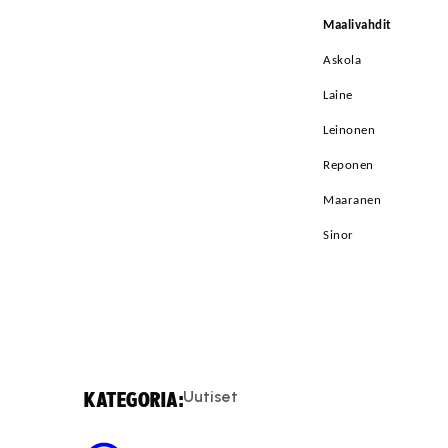
Maalivahdit
Askola
Laine
Leinonen
Reponen
Maaranen
Sinor
Uutiset
KATEGORIA: