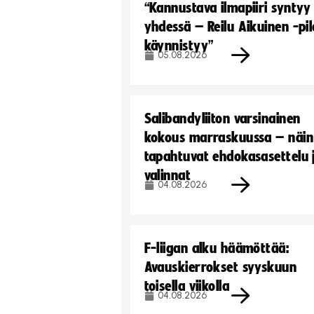
“Kannustava ilmapiiri syntyy
yhdessä – Reilu Aikuinen -pil
käynnistyy”
05.08.2026
Salibandyliiton varsinainen
kokous marraskuussa – näin
tapahtuvat ehdokasasettelu 
valinnat
04.08.2026
F-liigan alku häämöttää:
Avauskierrokset syyskuun
toisella viikolla
04.08.2026