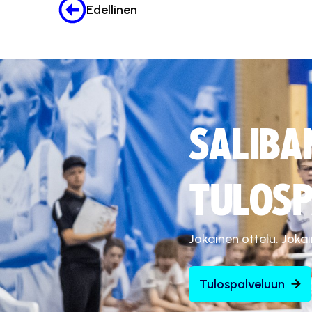
Edellinen
SALIBA
TULOSP
Jokainen ottelu. Joka
Tulospalveluun