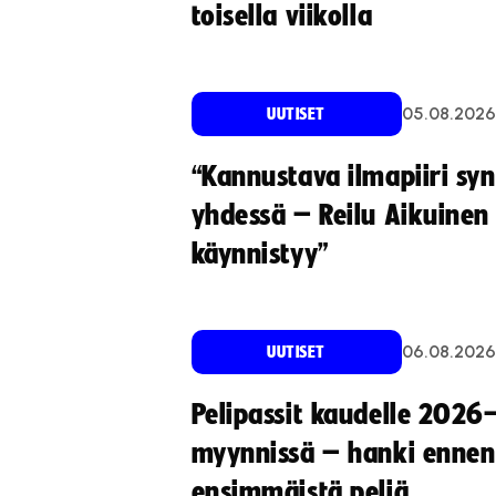
toisella viikolla
05.08.2026
UUTISET
“Kannustava ilmapiiri sy
yhdessä – Reilu Aikuinen 
käynnistyy”
06.08.2026
UUTISET
Pelipassit kaudelle 2026
myynnissä – hanki ennen
ensimmäistä peliä