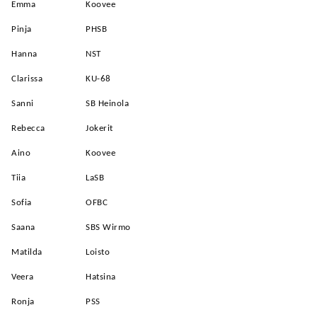
Emma
Koovee
Pinja
PHSB
Hanna
NST
Clarissa
KU-68
Sanni
SB Heinola
Rebecca
Jokerit
Aino
Koovee
Tiia
LaSB
Sofia
OFBC
Saana
SBS Wirmo
Matilda
Loisto
Veera
Hatsina
Ronja
PSS