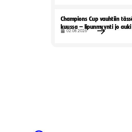
Champions Cup vauhtiin täss
kuussa – lipunmyynti jo auki
02.08.2026