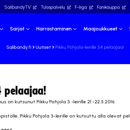
SalibandyTV
Tulospalvelu
F-liiga
Fanikauppa
Sarjat
Harrastaminen
Maajoukkueet
Salibandy.fi
Uutiset
Pikku Pohjola-leirille 54 pelaajaa!
4 pelaajaa!
s on kutsunut Pikku Pohjola 3 -leirille 21.-22.5.2016.
opistolle, Pikku Pohjola 3-leirille on kutsuttu alla olevat pe