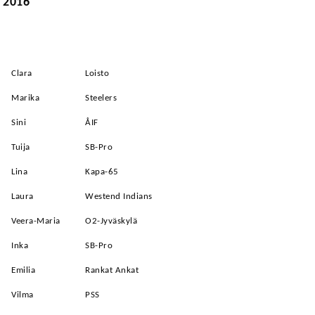
3 2016
Clara
Loisto
Marika
Steelers
Sini
ÅIF
Tuija
SB-Pro
Lina
Kapa-65
Laura
Westend Indians
Veera-Maria
O2-Jyväskylä
Inka
SB-Pro
Emilia
Rankat Ankat
Vilma
PSS