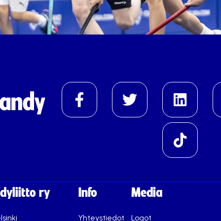
yliitto ry
Info
Media
lsinki
Yhteystiedot
Logot