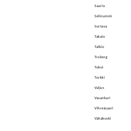
Saario
Selinummi
Sortava
Takalo
Talkio
Troberg
Tokoi
Torkki
Valjus
Vasankari
Vihreäsaari
Vähäkoski