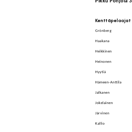
Pikku Pohjola 
Kenttäpelaajat
Grönberg
Haakana
Heikkinen
Heinonen
Hyytiä
Hämeen-Anttila
Jalkanen
Jokelainen
Järvinen
Kallio