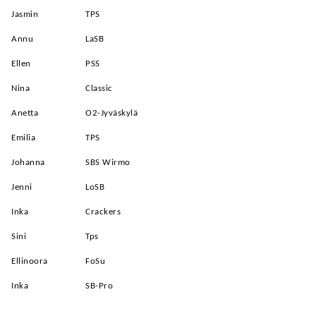
Jasmin
TPS
Annu
LaSB
Ellen
PSS
Nina
Classic
Anetta
O2-Jyväskylä
Emilia
TPS
Johanna
SBS Wirmo
Jenni
LoSB
Inka
Crackers
Sini
Tps
Ellinoora
FoSu
Inka
SB-Pro