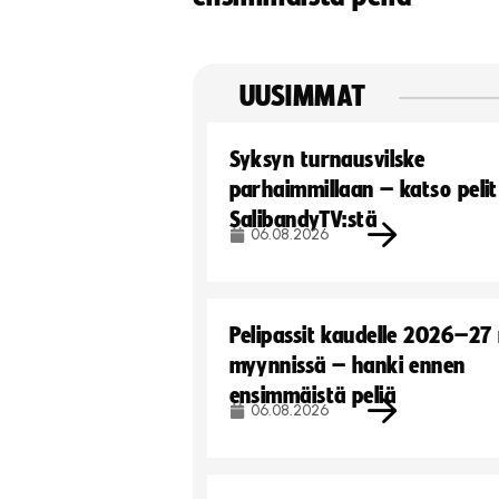
UUSIMMAT
Syksyn turnausvilske
parhaimmillaan – katso pelit
SalibandyTV:stä
06.08.2026
Pelipassit kaudelle 2026–27
myynnissä – hanki ennen
ensimmäistä peliä
06.08.2026