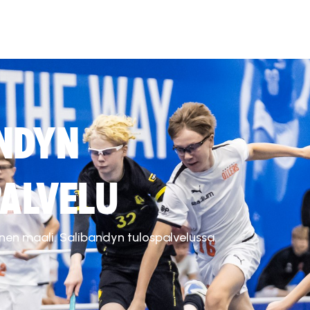
NDYN
ALVELU
inen maali. Salibandyn tulospalvelussa.