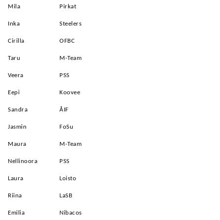
Mila
Pirkat
Inka
Steelers
Cirilla
OFBC
Taru
M-Team
Veera
PSS
Eepi
Koovee
Sandra
ÅIF
Jasmin
FoSu
Maura
M-Team
Nellinoora
PSS
Laura
Loisto
Riina
LaSB
Emilia
Nibacos