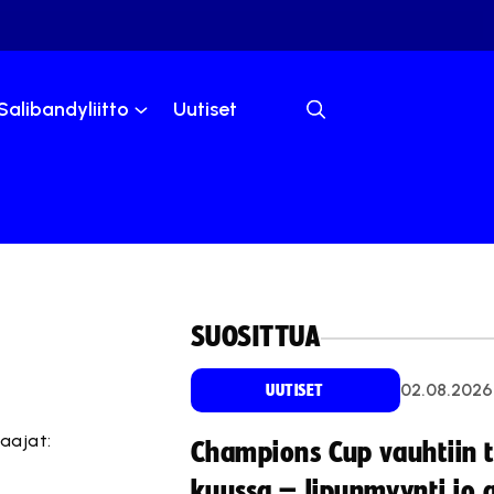
Salibandyliitto
Uutiset
SUOSITTUA
02.08.2026
UUTISET
laajat:
Champions Cup vauhtiin 
kuussa – lipunmyynti jo 