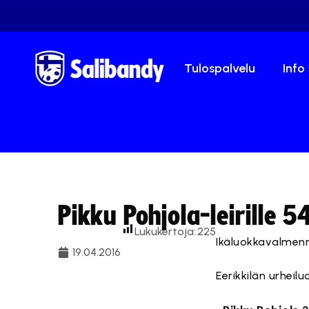
Tulospalvelu
Info
Pikku Pohjola-leirille 5
Lukukertoja:
225
Ikäluokkavalmennu
19.04.2016
Eerikkilän urheilu