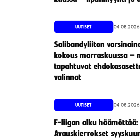
04.08.2026
UUTISET
Salibandyliiton varsinain
kokous marraskuussa – 
tapahtuvat ehdokasasette
valinnat
04.08.2026
UUTISET
F-liigan alku häämöttää:
Avauskierrokset syyskuu