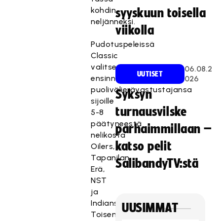
kohdin
syyskuun toisella
neljänneksi.
viikolla
Pudotuspeleissä
Classic
valitsee
06.08.2
UUTISET
ensinnä
026
puolivälierävastustajansa
Syksyn
sijoille
turnausvilske
5-8
päätyneestä
parhaimmillaan –
nelikosta
katso pelit
Oilers,
Tapanilan
SalibandyTV:stä
Erä,
NST
ja
Indians.
UUSIMMAT
Toisena