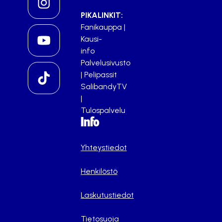
PIKALINKIT:
Fanikauppa
|
Kausi-
info
Palvelusivusto
|
Pelipassit
SalibandyTV
|
Tulospalvelu
Info
Yhteystiedot
Henkilöstö
Laskutustiedot
Tietosuoja