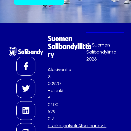
Suomen
© Suomen
Salibandyliitto
Salibandyliitto
ry
2026
Alakiventie
2,
00920
Helsinki
P.
0400-
529
017
asiakaspalvelu@salibandy.fi