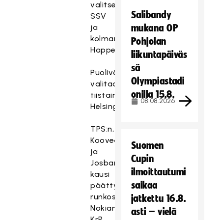
valitsee
Salibandy
SSV
ja
mukana OP
kolmantena
Pohjolan
Happee.
liikuntapäiväs
sä
Puolivälieräparit
Olympiastadi
valitaan
onilla 15.8.
tiistaina
08.08.2026
Helsingissä.
TPS:n,
Kooveen
Suomen
ja
Cupin
Josban
ilmoittautumi
kausi
saikaa
päättyi
runkosarjaan.
jatkettu 16.8.
Nokian
asti – vielä
KrP