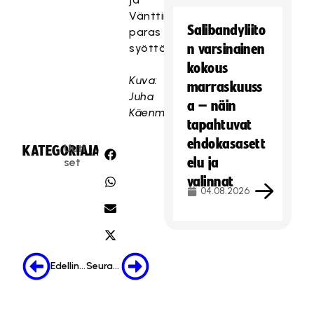
Vänttinen
Salibandyliito
paras
syöttäjä.
n varsinainen
kokous
Kuva:
marraskuuss
Juha
a – näin
Käenmäki
tapahtuvat
ehdokasasett
Uuti
KATEGORIA:
JAA:
elu ja
set
valinnat
04.08.2026
Edellinen
Seuraava