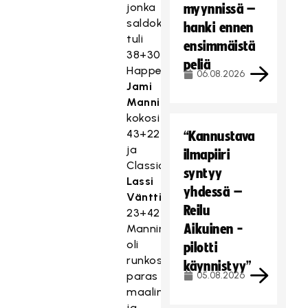
jonka
myynnissä –
saldoksi
hanki ennen
tuli
ensimmäistä
38+30=68.
peliä
Happeen
06.08.2026
Jami
Manninen
kokosi
43+22=65
“Kannustava
ja
ilmapiiri
Classicin
syntyy
Lassi
yhdessä –
Vänttisen
Reilu
23+42=65.
Aikuinen -
Manninen
oli
pilotti
runkosarjan
käynnistyy”
paras
05.08.2026
maalintekijä
ja