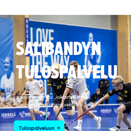
SALIBANDYN
TULOSPALVELU
Jokainen ottelu. Jokainen maali.
Salibandyn tulospalvelussa.
Tulospalveluun