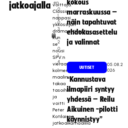
kokous
en
jatkoajalla
voittaja.
0
marraskuussa –
Classic
1.
nappasi
näin tapahtuvat
0
ykkössijan
3
dramaattisesti
ehdokasasettelu
.
kun
ja valinnat
2
se
0
nousi
1
SPV:n
4
vieraana
05.08.2
UUTISET
026
kolmen
maalin
“Kannustava
takaa
ilmapiiri syntyy
tasoihin
ja
yhdessä – Reilu
voitti
Aikuinen -pilotti
Peter
Kotilaisen
käynnistyy”
jatkoaikamaalilla