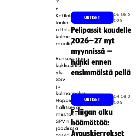
7-
6.
06.08.2
Kotilainen
UUTISET
026
laukoi
Pelipassit kaudelle
ottelussa
kolme
2026–27 nyt
maalia.
myynnissä –
Runkosarjan
hanki ennen
kakkoseksi
ensimmäistä peliä
ylsi
SSV
ja
kolmanneksi
04.08.2
UUTISET
Happee
026
hallitsevan
F-liigan alku
mestarin
SPV:n
häämöttää:
jäädessä
Avauskierrokset
tässä