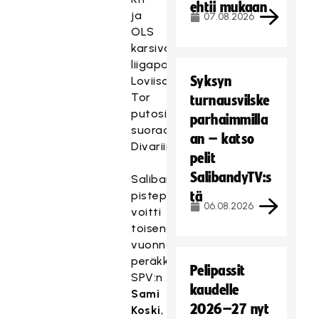
ehtii mukaan
ja
07.08.2026
OLS
karsivat
liigapaikoistaan.
Syksyn
Loviisan
Tor
turnausvilske
putosi
parhaimmilla
suoraan
an – katso
Divariin.
pelit
SalibandyTV:s
Salibandyliigan
pistepörssin
tä
06.08.2026
voitti
toisena
vuonna
peräkkäin
Pelipassit
SPV:n
kaudelle
Sami
2026–27 nyt
Koski
,