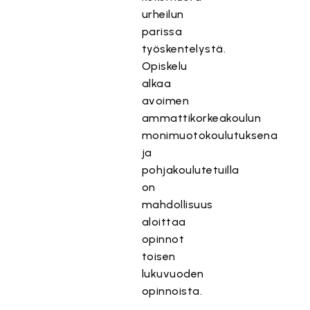
urheilun
parissa
työskentelystä.
Opiskelu
alkaa
avoimen
ammattikorkeakoulun
monimuotokoulutuksena
ja
pohjakoulutetuilla
on
mahdollisuus
aloittaa
opinnot
toisen
lukuvuoden
opinnoista.