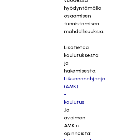
vuodessa
hyödyntämällä
osaamisen
tunnistamisen
mahdollisuuksia.
Lisätietoa
koulutuksesta
ja
hakemisesta:
Liikunnanohjaaja
(AMK)
-
koulutus
Ja
avoimen
AMK:n
opinnoista: