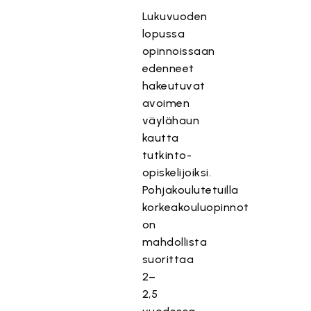
Lukuvuoden
lopussa
opinnoissaan
edenneet
hakeutuvat
avoimen
väylähaun
kautta
tutkinto-
opiskelijoiksi.
Pohjakoulutetuilla
korkeakouluopinnot
on
mahdollista
suorittaa
2–
2,5