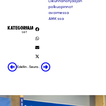
Liikunnanohjaajan
polkuopinnot
avoimessa
AMK:ssa
Uuti
KATEGORIA:
JAA:
set
Edellinen
Seuraava