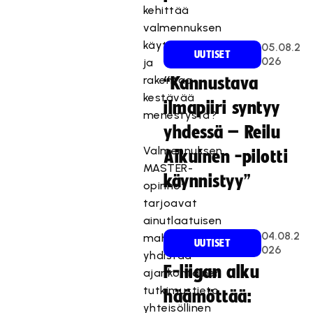
kehittää
valmennuksen
käytäntöjä
05.08.2
UUTISET
026
ja
rakentaa
“Kannustava
kestävää
ilmapiiri syntyy
menestystä?
yhdessä – Reilu
Valmennuksen
Aikuinen -pilotti
MASTER-
käynnistyy”
opinnot
tarjoavat
ainutlaatuisen
04.08.2
mahdollisuuden
UUTISET
026
yhdistää
F-liigan alku
ajankohtainen
tutkimustieto,
häämöttää:
yhteisöllinen