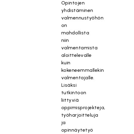
Opintojen
yhdistäminen
valmennustyöhön
on
mahdollista
niin
valmentamista
aloittelevalle
kuin
kokeneemmallekin
valmentajalle.
Lisäksi
tutkintoon
liittyviä
oppimisprojekteja,
työharjoitteluja
ja
opinnäytetyö