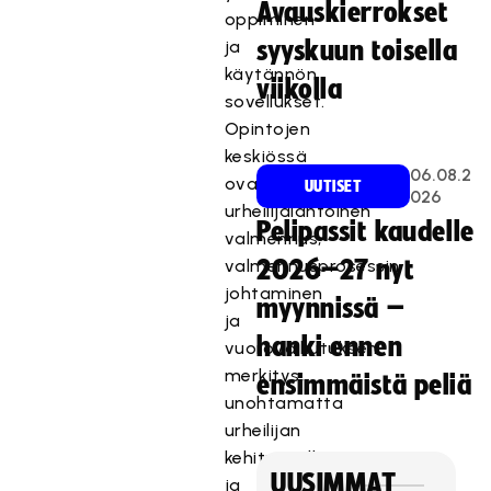
Avauskierrokset
oppiminen
ja
syyskuun toisella
käytännön
viikolla
sovellukset.
Opintojen
keskiössä
06.08.2
ovat
UUTISET
026
urheilijalähtöinen
Pelipassit kaudelle
valmennus,
valmennusprosessin
2026–27 nyt
johtaminen
myynnissä –
ja
hanki ennen
vuorovaikutuksen
merkitys,
ensimmäistä peliä
unohtamatta
urheilijan
kehityspolkuja
UUSIMMAT
ja