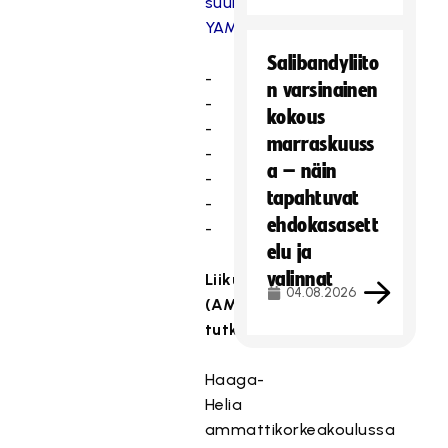
suuntautuminen,
YAMK
Salibandyliito
-
n varsinainen
-
kokous
-
marraskuuss
-
a – näin
-
tapahtuvat
-
ehdokasasett
-
elu ja
valinnat
Liikunnanohjaajan
04.08.2026
(AMK)
tutkinto
Haaga-
Helia
ammattikorkeakoulussa