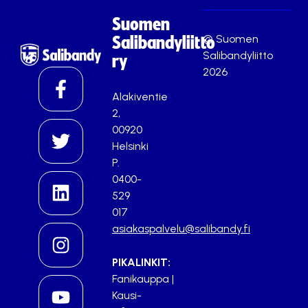
Suomen
© Suomen
Salibandyliitto
Salibandyliitto
ry
2026
Alakiventie
2,
00920
Helsinki
P.
0400-
529
017
asiakaspalvelu@salibandy.fi
PIKALINKIT:
Fanikauppa
|
Kausi-