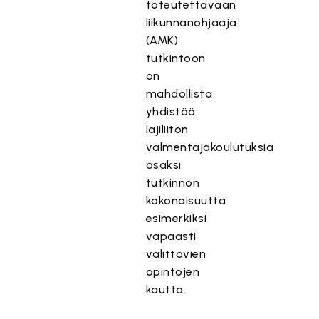
toteutettavaan
liikunnanohjaaja
(AMK)
tutkintoon
on
mahdollista
yhdistää
lajiliiton
valmentajakoulutuksia
osaksi
tutkinnon
kokonaisuutta
esimerkiksi
vapaasti
valittavien
opintojen
kautta.