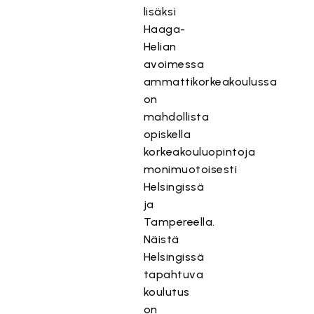
lisäksi
Haaga-
Helian
avoimessa
ammattikorkeakoulussa
on
mahdollista
opiskella
korkeakouluopintoja
monimuotoisesti
Helsingissä
ja
Tampereella.
Näistä
Helsingissä
tapahtuva
koulutus
on