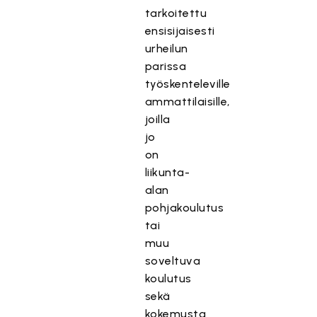
tarkoitettu
ensisijaisesti
urheilun
parissa
työskenteleville
ammattilaisille,
joilla
jo
on
liikunta-
alan
pohjakoulutus
tai
muu
soveltuva
koulutus
sekä
kokemusta