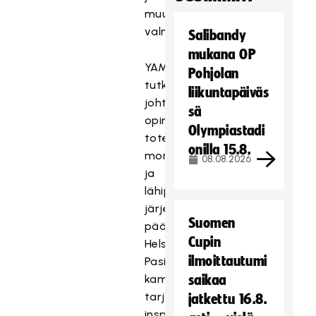
muuttuvaa
valmennusympäristöä.
Salibandy
mukana OP
YAMK-
Pohjolan
tutkintoon
liikuntapäiväs
johtavat
sä
opinnot
Olympiastadi
toteutetaan
onilla 15.8.
monimuotoisesti,
08.08.2026
ja
lähipäivät
järjestetään
Suomen
pääosin
Cupin
Helsingissä
ilmoittautumi
Pasilan
kampuksella,
saikaa
tarjoten
jatkettu 16.8.
inspiroivan