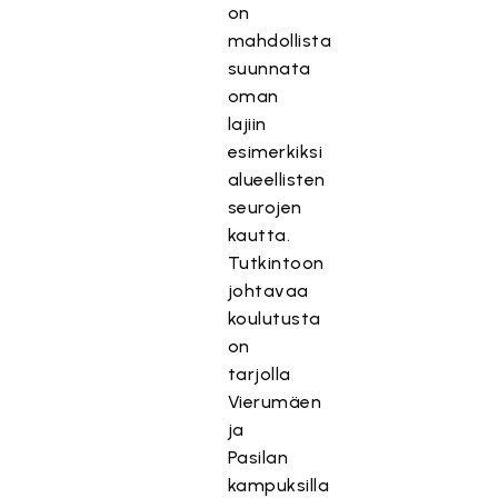
on
mahdollista
suunnata
oman
lajiin
esimerkiksi
alueellisten
seurojen
kautta.
Tutkintoon
johtavaa
koulutusta
on
tarjolla
Vierumäen
ja
Pasilan
kampuksilla