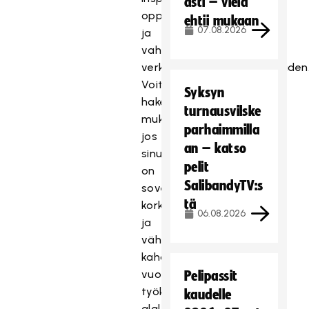
asti – vielä
oppimisympäristön
ehtii mukaan
07.08.2026
ja
vahvan
verkostoitumismahdollisuuden
Voit
Syksyn
hakea
turnausvilske
mukaan,
parhaimmilla
jos
an – katso
sinulla
pelit
on
SalibandyTV:s
soveltuva
tä
korkeakoulututkinto
06.08.2026
ja
vähintään
kahden
vuoden
Pelipassit
työkokemus
kaudelle
alalta.