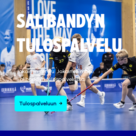
SALIBANDYN
TULOSPALVELU
Jokainen ottelu. Jokainen maali.
Salibandyn tulospalvelussa.
Tulospalveluun