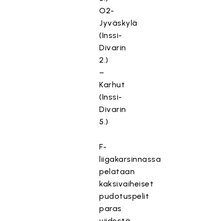
O2-
Jyväskylä
(Inssi-
Divarin
2.)
–
Karhut
(Inssi-
Divarin
5.)
F-
liigakarsinnassa
pelataan
kaksivaiheiset
pudotuspelit
paras
viidestä