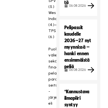
SPV
tä
06.08.2026
(5.)
Westend
Indians
(4.)–
Pelipassit
TPS
kaudelle
(6.)
2026–27 nyt
myynnissä –
Puolivälierät,
hanki ennen
välierät
ensimmäistä
sekä
peliä
finaalit
06.08.2026
pelataan
paras
seitsemästä
-
“Kannustava
järjestelmällä,
ilmapiiri
eli
syntyy