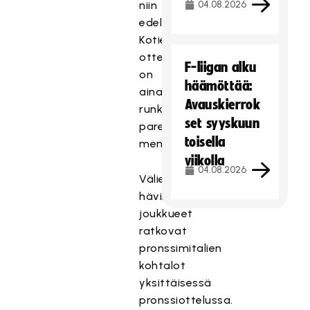
niin
04.08.2026
edelleen
Kotietu
ottelusarjoissa
F-liigan alku
on
häämöttää:
aina
Avauskierrok
runkosarjassa
set syyskuun
paremmin
toisella
menestyneellä.
viikolla
04.08.2026
Välierien
hävinneet
joukkueet
ratkovat
pronssimitalien
kohtalot
yksittäisessä
pronssiottelussa.