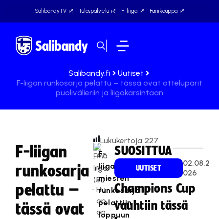
SalibandyTV
Tulospalvelu
F-liiga
Fanikauppa
Salibandy.fi
Uutiset
F-liigan runkosarja pelattu – tässä ovat otteluparit
puolivälieriin ja liigakarsintaan
Lukukertoja:
227
F-liigan
SUOSITTUA
F-
Ma
02.08.2
liigan
runkosarja
rkk
UUTISET
026
u
miesten
pelattu –
Champions Cup
Hu
runkosarja
op
pelattiin
vauhtiin tässä
tässä ovat
on
loppuun