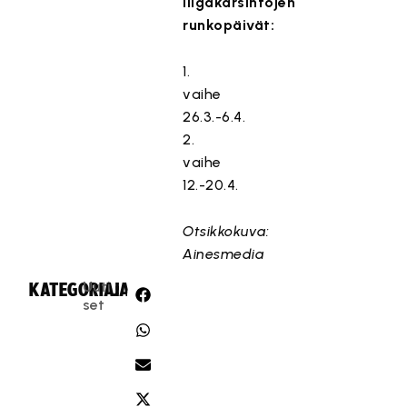
liigakarsintojen
runkopäivät:
1.
vaihe
26.3.-6.4.
2.
vaihe
12.-20.4.
Otsikkokuva:
Ainesmedia
Uuti
KATEGORIA:
JAA:
set