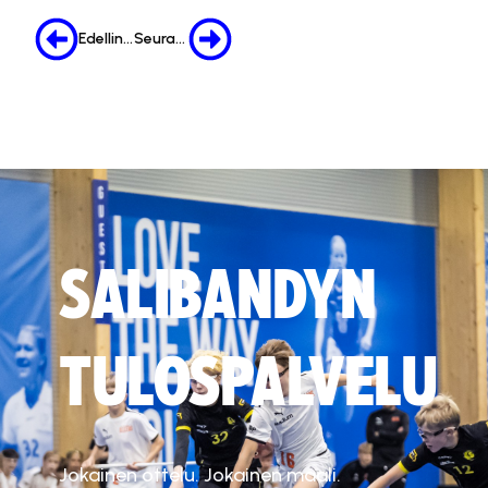
Edellinen
Seuraava
SALIBANDYN
TULOSPALVELU
Jokainen ottelu. Jokainen maali.