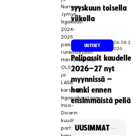
Nurmon
syyskuun toisella
Jymyn
viikolla
liigakausi
2024-
2025
06.08.2
päättyi
UUTISET
026
runkosarjaan.
Pelipassit kaudelle
Häntäkaksikko
OLS
2026–27 nyt
ja
myynnissä –
LASB
hanki ennen
karsivat
liigapaikoistaan
ensimmäistä peliä
Inssi-
Divarin
kuuden
UUSIMMAT
parhaan
kanssa.