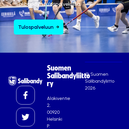
Salibandyn tulospalvelussa.
Tulospalveluun
Suomen
© Suomen
Salibandyliitto
Salibandyliitto
ry
2026
Alakiventie
2,
00920
Helsinki
P.