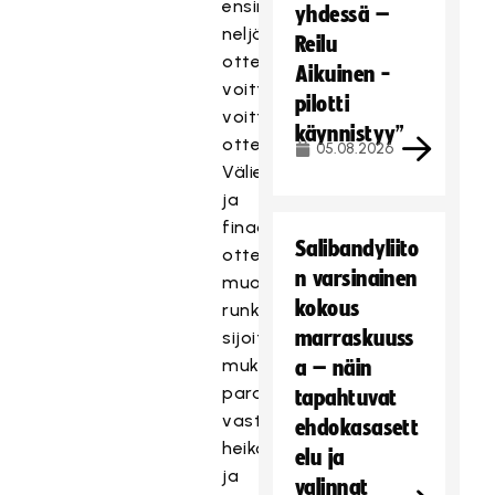
ensimmäisenä
yhdessä –
neljä
Reilu
ottelua
Aikuinen -
voittanut
pilotti
voittaa
käynnistyy”
ottelusarjan.
05.08.2026
Välierissä
ja
finaaleissa
Salibandyliito
otteluparit
n varsinainen
muodostuvat
kokous
runkosarjan
marraskuuss
sijoitusten
mukaan,
a – näin
paras
tapahtuvat
vastaan
ehdokasasett
heikoin
elu ja
ja
valinnat