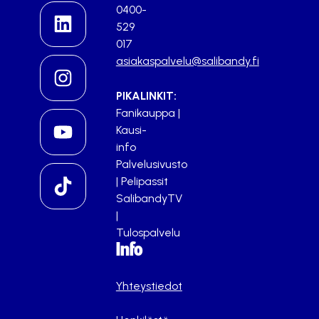
0400-
529
017
asiakaspalvelu@salibandy.fi
PIKALINKIT:
Fanikauppa
|
Kausi-
info
Palvelusivusto
|
Pelipassit
SalibandyTV
|
Tulospalvelu
Info
Yhteystiedot