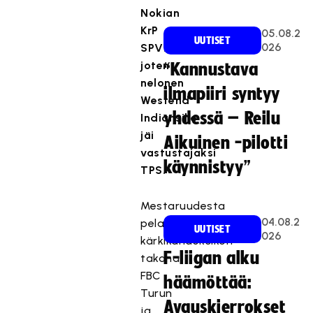
Nokian
KrP
05.08.2
UUTISET
026
SPV:n,
joten
“Kannustava
nelonen
ilmapiiri syntyy
Westend
yhdessä – Reilu
Indiansille
jäi
Aikuinen -pilotti
vastustajaksi
käynnistyy”
TPS.
Mestaruudesta
04.08.2
pelaavan
UUTISET
026
kärkikahdeksikon
F-liigan alku
takana
FBC
häämöttää:
Turun
Avauskierrokset
ja