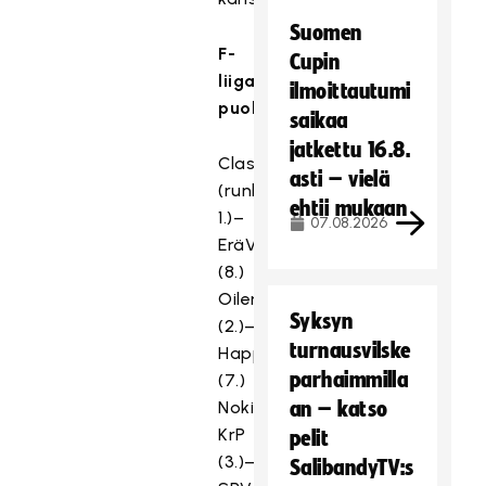
Suomen
F-
Cupin
liigan
ilmoittautumi
puolivälieräparit:
saikaa
jatkettu 16.8.
Classic
asti – vielä
(runkosarjan
ehtii mukaan
1.)–
07.08.2026
EräViikingit
(8.)
Oilers
Syksyn
(2.)–
turnausvilske
Happee
parhaimmilla
(7.)
Nokian
an – katso
KrP
pelit
(3.)–
SalibandyTV:s