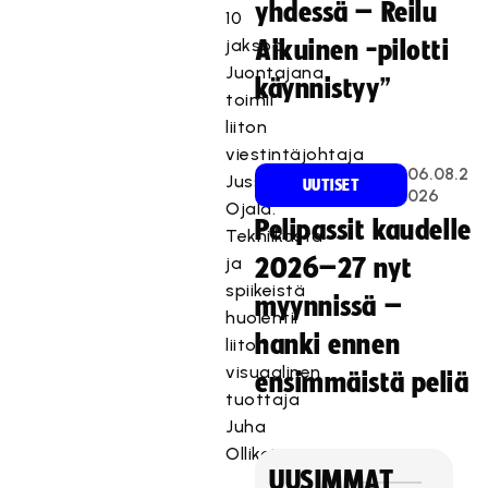
yhdessä – Reilu
10
jaksoa.
Aikuinen -pilotti
Juontajana
käynnistyy”
toimii
liiton
viestintäjohtaja
06.08.2
Jussi
UUTISET
026
Ojala.
Pelipassit kaudelle
Tekniikasta
ja
2026–27 nyt
spiikeistä
myynnissä –
huolehtii
hanki ennen
liiton
visuaalinen
ensimmäistä peliä
tuottaja
Juha
Ollikainen.
UUSIMMAT