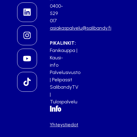
0400-
529
017
asiakaspalvelu@salibandy.fi
PIKALINKIT:
Fanikauppa
|
Kausi-
info
Palvelusivusto
|
Pelipassit
SalibandyTV
|
Tulospalvelu
Info
Yhteystiedot