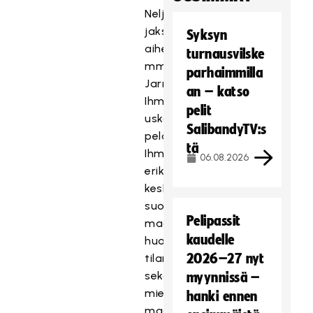
Neljännessä
jaksossa
Syksyn
aiheina
turnausvilske
mm.
parhaimmilla
Jarno
an – katso
Ihmeen
pelit
uskomaton
SalibandyTV:s
pelaajaura,
tä
Ihmeen
06.08.2026
erikoiset
keskittymismetodit,
suomalaisten
Pelipassit
maalivahtien
kaudelle
huolestuttava
2026–27 nyt
tilanne
sekä
myynnissä –
miesten
hanki ennen
maajoukkueen