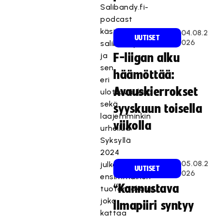
Salibandy.fi-
podcast
käsittelee
04.08.2
UUTISET
026
salibandyä
ja
F-liigan alku
sen
häämöttää:
eri
Avauskierrokset
ulottuvuuksia
sekä
syyskuun toisella
laajemminkin
viikolla
urheilua.
Syksyllä
2024
05.08.2
julkaistaan
UUTISET
026
ensimmäinen
“Kannustava
tuotantokausi,
joka
ilmapiiri syntyy
kattaa