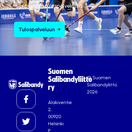
Salibandyn tulospalvelussa.
Hyväksy markkinointievästeet
Tulospalveluun
Suomen
© Suomen
Salibandyliitto
Salibandyliitto
ry
2026
Alakiventie
2,
00920
Helsinki
P.