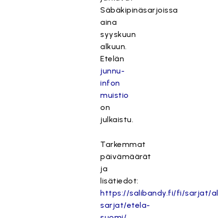
Säbäkipinäsarjoissa
aina
syyskuun
alkuun.
Etelän
junnu-
infon
muistio
on
julkaistu.
Tarkemmat
päivämäärät
ja
lisätiedot:
https://salibandy.fi/fi/sarjat/al
sarjat/etela-
suomi/