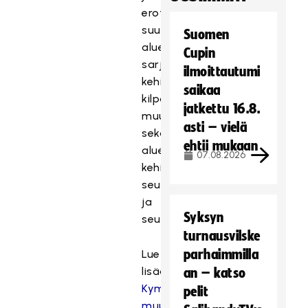
erotuomareille
suunnatusta
Suomen
alueellisen
Cupin
sarjatoiminnan
ilmoittautumi
kehityskyselystä,
saikaa
kilpailusääntöjen
jatkettu 16.8.
muutosehdotuksista
asti – vielä
sekä
ehtii mukaan
alueellisista
07.08.2026
kehitysriihistä,
seuratapaamisista
ja
Syksyn
seurapalavereista.
turnausvilske
parhaimmilla
Lue
lisää:
an – katso
Kymmenen
pelit
muutosta