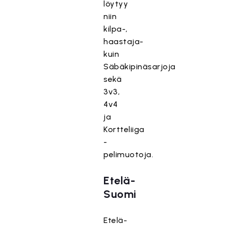
löytyy
niin
kilpa-,
haastaja-
kuin
Säbäkipinäsarjoja
sekä
3v3,
4v4
ja
Kortteliiga
-
pelimuotoja.
Etelä-
Suomi
Etelä-