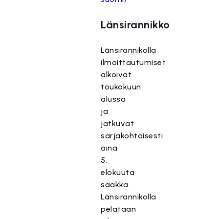
Länsirannikko
Länsirannikolla
ilmoittautumiset
alkoivat
toukokuun
alussa
ja
jatkuvat
sarjakohtaisesti
aina
5.
elokuuta
saakka.
Länsirannikolla
pelataan