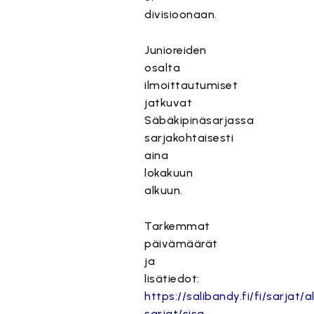
divisioonaan.
Junioreiden
osalta
ilmoittautumiset
jatkuvat
Säbäkipinäsarjassa
sarjakohtaisesti
aina
lokakuun
alkuun.
Tarkemmat
päivämäärät
ja
lisätiedot:
https://salibandy.fi/fi/sarjat/al
sarjat/sisa-