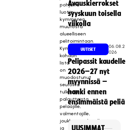
Avauskierrokset
pohjalta
luotiin
syyskuun toisella
kymmenen
viikolla
muutosta
alueelliseen
pelitoimintaan.
06.08.2
Kymmenen
UUTISET
026
kohdan
Pelipassit kaudelle
lista
on
2026–27 nyt
muodostunut
myynnissä –
seuroilta
hanki ennen
tulleista
palautteista,
ensimmäistä peliä
pelaajille,
valmentajille,
joukkueenjohtajille
UUSIMMAT
ja