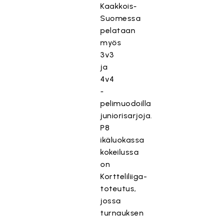
Kaakkois-
Suomessa
pelataan
myös
3v3
ja
4v4
-
pelimuodoilla
juniorisarjoja.
P8
ikäluokassa
kokeilussa
on
Kortteliliiga-
toteutus,
jossa
turnauksen