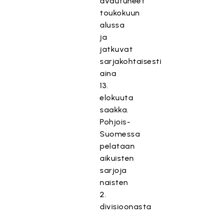
avautuneet
toukokuun
alussa
ja
jatkuvat
sarjakohtaisesti
aina
13.
elokuuta
saakka.
Pohjois-
Suomessa
pelataan
aikuisten
sarjoja
naisten
2.
divisioonasta