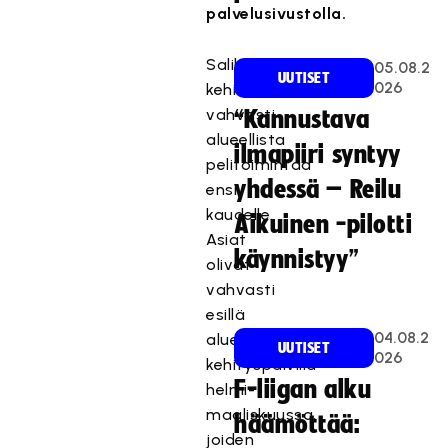
palvelusivustolla.
Salibandyliitto
05.08.2
UUTISET
026
kehittää
vahvasti
“Kannustava
alueellista
ilmapiiri syntyy
pelitoimintaa
yhdessä – Reilu
ensi
kaudelle.
Aikuinen -pilotti
Asiat
käynnistyy”
olivat
vahvasti
esillä
04.08.2
alueellisilla
UUTISET
026
kehityspäivillä
F-liigan alku
helmi-
maaliskuussa,
häämöttää:
joiden