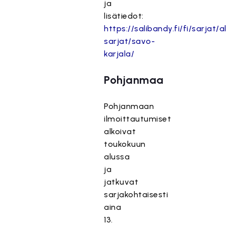
ja
lisätiedot:
https://salibandy.fi/fi/sarjat/al
sarjat/savo-
karjala/
Pohjanmaa
Pohjanmaan
ilmoittautumiset
alkoivat
toukokuun
alussa
ja
jatkuvat
sarjakohtaisesti
aina
13.