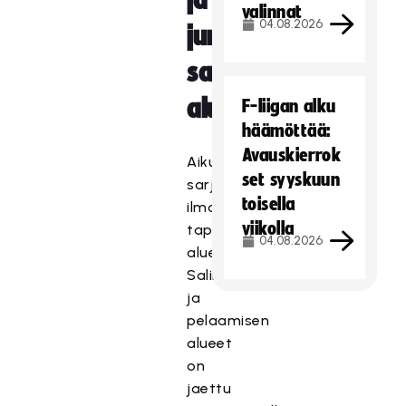
ja
valinnat
04.08.2026
junioreiden
sarjat
alueellisesti
F-liigan alku
häämöttää:
Avauskierrok
Aikuisten
set syyskuun
sarjoihin
toisella
ilmoittautuminen
viikolla
tapahtuu
04.08.2026
alueellisesti.
Salibandyliiton
ja
pelaamisen
alueet
on
jaettu