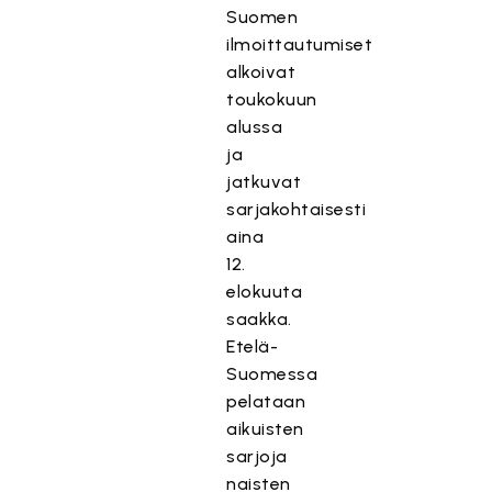
Suomen
ilmoittautumiset
alkoivat
toukokuun
alussa
ja
jatkuvat
sarjakohtaisesti
aina
12.
elokuuta
saakka.
Etelä-
Suomessa
pelataan
aikuisten
sarjoja
naisten