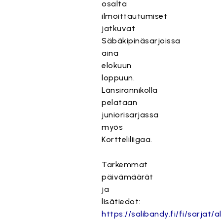
osalta
ilmoittautumiset
jatkuvat
Säbäkipinäsarjoissa
aina
elokuun
loppuun.
Länsirannikolla
pelataan
juniorisarjassa
myös
Kortteliliigaa.
Tarkemmat
päivämäärät
ja
lisätiedot:
https://salibandy.fi/fi/sarjat/al