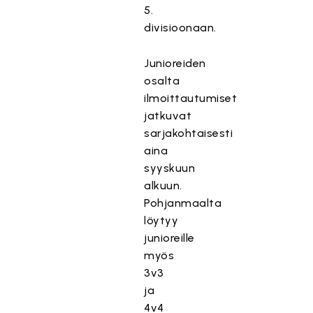
5.
divisioonaan.
Junioreiden
osalta
ilmoittautumiset
jatkuvat
sarjakohtaisesti
aina
syyskuun
alkuun.
Pohjanmaalta
löytyy
junioreille
myös
3v3
ja
4v4