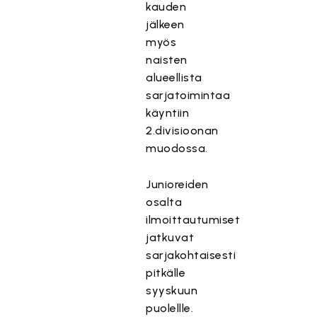
kauden
jälkeen
myös
naisten
alueellista
sarjatoimintaa
käyntiin
2.divisioonan
muodossa.
Junioreiden
osalta
ilmoittautumiset
jatkuvat
sarjakohtaisesti
pitkälle
syyskuun
puolellle.