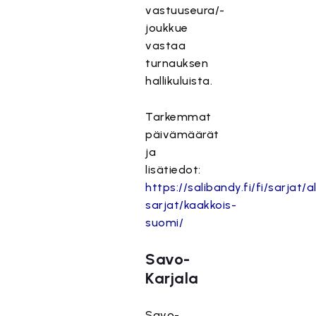
vastuuseura/-
joukkue
vastaa
turnauksen
hallikuluista.
Tarkemmat
päivämäärät
ja
lisätiedot:
https://salibandy.fi/fi/sarjat/al
sarjat/kaakkois-
suomi/
Savo-
Karjala
Savo-