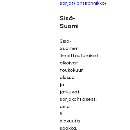
sarjat/lansirannikko/
Sisä-
Suomi
Sisä-
Suomen
ilmoittautumiset
alkoivat
toukokuun
alussa
ja
jatkuvat
sarjakohtaisesti
aina
5.
elokuuta
saakka.