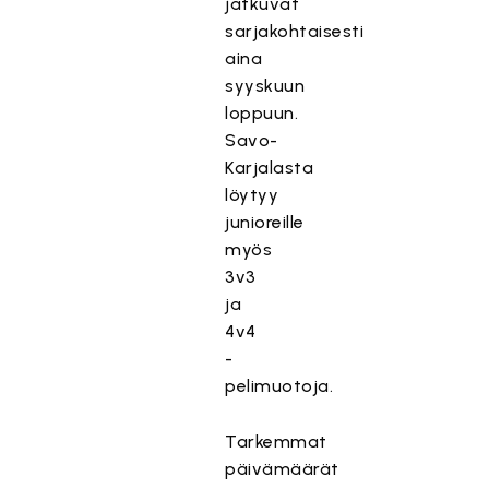
jatkuvat
sarjakohtaisesti
aina
syyskuun
loppuun.
Savo-
Karjalasta
löytyy
junioreille
myös
3v3
ja
4v4
-
pelimuotoja.
Tarkemmat
päivämäärät