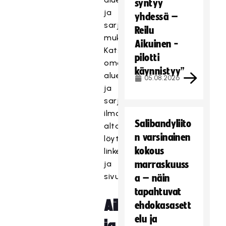
syntyy
ja
yhdessä –
sarjojen
Reilu
mukaan.
Aikuinen -
Katso
pilotti
oman
käynnistyy”
alueesi
05.08.2026
ja
sarjasi
ilmoittautuminen
Salibandyliito
alta
n varsinainen
löytyvistä
kokous
linkeistä
ja
marraskuuss
sivustoilta.
a – näin
tapahtuvat
Aikuisten
ehdokasasett
elu ja