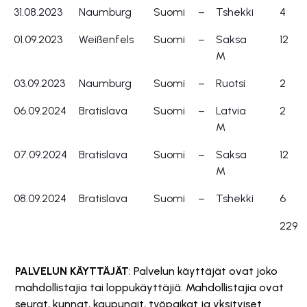
31.08.2023
Naumburg
Suomi
–
Tshekki
4
01.09.2023
Weißenfels
Suomi
–
Saksa
12
M
03.09.2023
Naumburg
Suomi
–
Ruotsi
2
06.09.2024
Bratislava
Suomi
–
Latvia
2
M
07.09.2024
Bratislava
Suomi
–
Saksa
12
M
08.09.2024
Bratislava
Suomi
–
Tshekki
6
229
PALVELUN KÄYTTÄJÄT
: Palvelun käyttäjät ovat joko
mahdollistajia tai loppukäyttäjiä. Mahdollistajia ovat
seurat, kunnat, kaupungit, työpaikat ja yksityiset