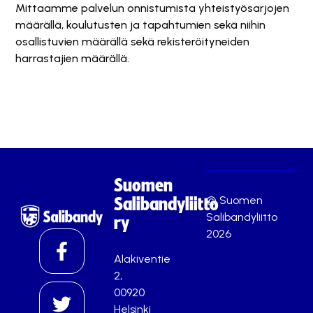
Mittaamme palvelun onnistumista yhteistyösarjojen
määrällä, koulutusten ja tapahtumien sekä niihin
osallistuvien määrällä sekä rekisteröityneiden
harrastajien määrällä.
Suomen
© Suomen
Salibandyliitto
Salibandyliitto
ry
2026
Alakiventie
2,
00920
Helsinki