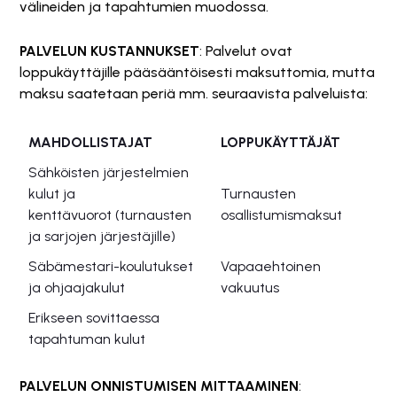
välineiden ja tapahtumien muodossa.
PALVELUN KUSTANNUKSET
: Palvelut ovat
loppukäyttäjille pääsääntöisesti maksuttomia, mutta
maksu saatetaan periä mm. seuraavista palveluista:
MAHDOLLISTAJAT
LOPPUK
Ä
YTT
Ä
J
Ä
T
S
ä
hk
ö
isten j
ä
rjestelmien
kulut ja
Turnausten
kentt
ä
vuorot (turnausten
osallistumismaksut
ja sarjojen j
ä
rjest
ä
jille)
S
ä
b
ä
mestari-koulutukset
Vapaaehtoinen
ja ohjaajakulut
vakuutus
Erikseen sovittaessa
tapahtuman kulut
PALVELUN ONNISTUMISEN MITTAAMINEN
: