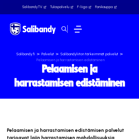
SalibandyTV
Tulospalvelu
F-liiga
Fanikauppa
>
>
>
Salibandy.fi
Palvelut
Salibandyliiton tärkeimmät palvelut
Pelaamisen ja harrastamisen edistäminen
Pelaamisen ja
harrastamisen edistäminen
Pelaamisen ja harrastamisen edistämisen palvelut
tarjoavat lajin harrastamisen mahdollisuuksia