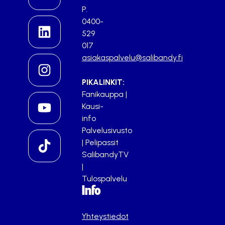
P.
0400-
529
017
asiakaspalvelu@salibandy.fi
PIKALINKIT:
Fanikauppa
|
Kausi-
info
Palvelusivusto
|
Pelipassit
SalibandyTV
|
Tulospalvelu
Info
Yhteystiedot