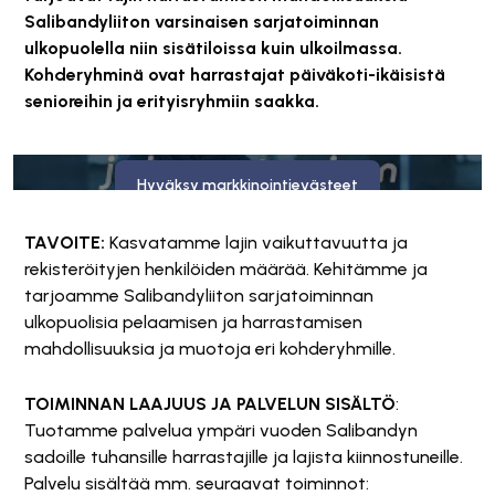
Salibandyliiton varsinaisen sarjatoiminnan
ulkopuolella niin sisätiloissa kuin ulkoilmassa.
Kohderyhminä ovat harrastajat päiväkoti-ikäisistä
senioreihin ja erityisryhmiin saakka.
Tämä sisältö on estetty, koska se vaatii markkinointievästeitä.
Hyväksy markkinointievästeet
TAVOITE:
Kasvatamme lajin vaikuttavuutta ja
rekisteröityjen henkilöiden määrää. Kehitämme ja
tarjoamme Salibandyliiton sarjatoiminnan
ulkopuolisia pelaamisen ja harrastamisen
mahdollisuuksia ja muotoja eri kohderyhmille.
TOIMINNAN LAAJUUS JA PALVELUN SISÄLTÖ
:
Tuotamme palvelua ympäri vuoden Salibandyn
sadoille tuhansille harrastajille ja lajista kiinnostuneille.
Palvelu sisältää mm. seuraavat toiminnot: