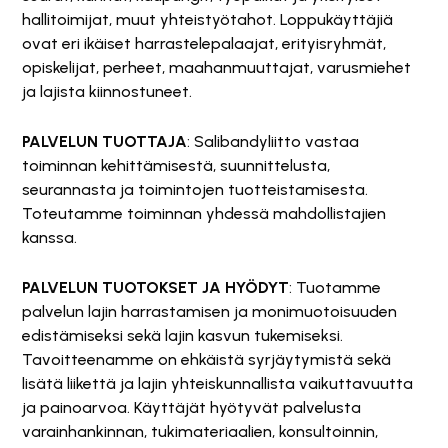
hallitoimijat, muut yhteistyötahot. Loppukäyttäjiä
ovat eri ikäiset harrastelepalaajat, erityisryhmät,
opiskelijat, perheet, maahanmuuttajat, varusmiehet
ja lajista kiinnostuneet.
PALVELUN TUOTTAJA
: Salibandyliitto vastaa
toiminnan kehittämisestä, suunnittelusta,
seurannasta ja toimintojen tuotteistamisesta.
Toteutamme toiminnan yhdessä mahdollistajien
kanssa.
PALVELUN TUOTOKSET JA HYÖDYT
: Tuotamme
palvelun lajin harrastamisen ja monimuotoisuuden
edistämiseksi sekä lajin kasvun tukemiseksi.
Tavoitteenamme on ehkäistä syrjäytymistä sekä
lisätä liikettä ja lajin yhteiskunnallista vaikuttavuutta
ja painoarvoa. Käyttäjät hyötyvät palvelusta
varainhankinnan, tukimateriaalien, konsultoinnin,