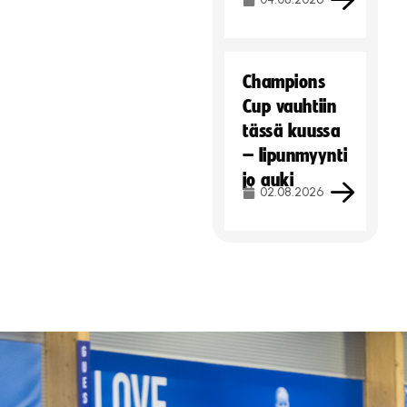
Champions
Cup vauhtiin
tässä kuussa
– lipunmyynti
jo auki
02.08.2026