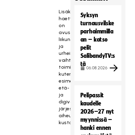
Lisäksi
Syksyn
haettavissa
turnausvilske
on
parhaimmilla
avustusta
an – katso
liikunta-
ja
pelit
urheiluseurojen
SalibandyTV:s
vaihtoehtoisiin
tä
toimintatapoihin,
06.08.2026
kuten
esimerkiksi
etä-
ja
Pelipassit
digivalmennuksen
kaudelle
järjestämisestä
2026–27 nyt
aiheutuviin
myynnissä –
kustannuksiin.
hanki ennen