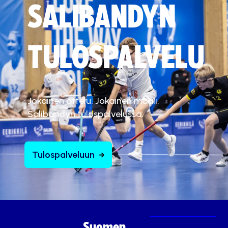
SALIBANDYN
TULOSPALVELU
Jokainen ottelu. Jokainen maali.
Salibandyn tulospalvelussa.
Tulospalveluun
Suomen