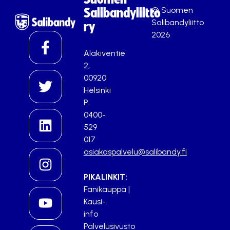
© Suomen
Salibandyliitto
Salibandyliitto
ry
2026
Alakiventie
2,
00920
Helsinki
P.
0400-
529
017
asiakaspalvelu@salibandy.fi
PIKALINKIT:
Fanikauppa
|
Kausi-
info
Palvelusivusto