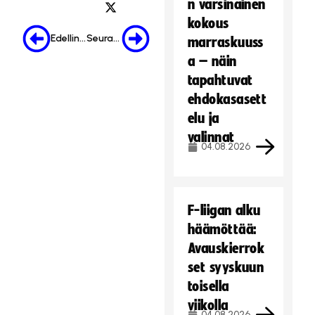
n varsinainen
kokous
Edellinen
Seuraava
marraskuuss
a – näin
tapahtuvat
ehdokasasett
elu ja
valinnat
04.08.2026
F-liigan alku
häämöttää:
Avauskierrok
set syyskuun
toisella
viikolla
04.08.2026