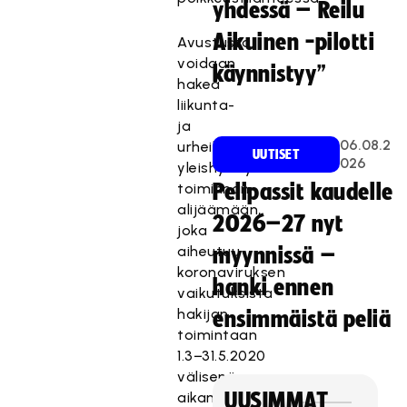
yhdessä – Reilu
Aikuinen -pilotti
Avustusta
voidaan
käynnistyy”
hakea
liikunta-
ja
06.08.2
urheiluseurojen
UUTISET
026
yleishyödyllisen
toiminnan
Pelipassit kaudelle
alijäämään,
2026–27 nyt
joka
aiheutuu
myynnissä –
koronaviruksen
hanki ennen
vaikutuksista
hakijan
ensimmäistä peliä
toimintaan
1.3−31.5.2020
välisenä
aikana.
UUSIMMAT