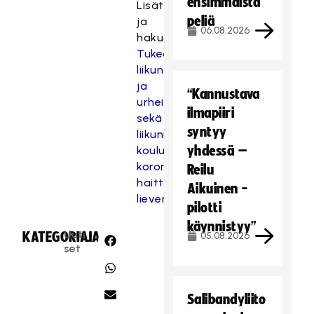
ensimmäistä
Lisätietoja
peliä
ja
06.08.2026
hakuohjeita:
Tukea
liikunta-
ja
“Kannustava
urheiluseuroille
ilmapiiri
sekä
syntyy
liikunnan
yhdessä –
koulutuskeskuksille
koronapandemian
Reilu
haittojen
Aikuinen -
lieventämiseksi
pilotti
käynnistyy”
Uuti
KATEGORIA:
JAA:
05.08.2026
set
Salibandyliito