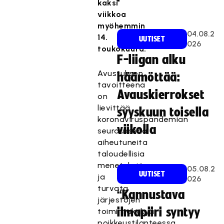
kaksi
viikkoa
myöhemmin
04.08.2
14.
UUTISET
026
toukokuuta.
F-liigan alku
Avustuksen
häämöttää:
tavoitteena
Avauskierrokset
on
lievittää
syyskuun toisella
koronaviruspandemian
viikolla
seurauksena
aiheutuneita
taloudellisia
menetyksiä
05.08.2
UUTISET
ja
026
turvata
“Kannustava
järjestöjen
ilmapiiri syntyy
toimintakykyä
poikkeustilanteessa.