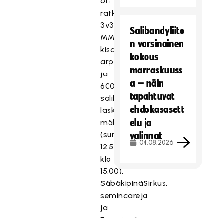
on
ratkaisuotteluita,
3v3
Salibandyliito
MM-
n varsinainen
kisat,
kokous
arpajaiset
marraskuuss
ja
a – näin
6000
tapahtuvat
salibandypallon
ehdokasasett
laskeminen
elu ja
mäkihyppytornista
(sunnuntaina
valinnat
04.08.2026
12.5.
klo
15:00),
SäbäkipinäSirkus,
seminaareja
ja