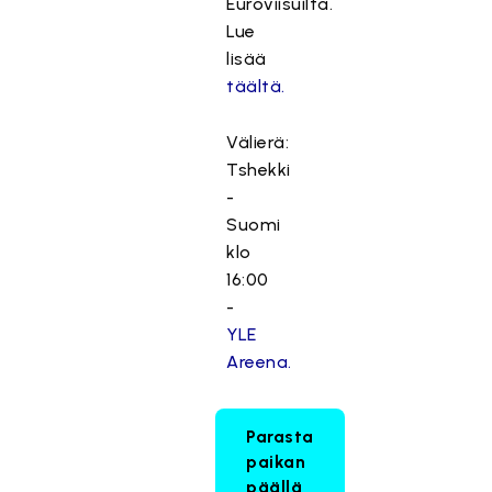
Euroviisuilta.
Lue
lisää
täältä.
Välierä:
Tshekki
-
Suomi
klo
16:00
-
YLE
Areena.
Parasta
paikan
päällä