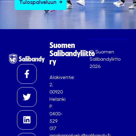
Tulospalveluun
Suomen
© Suomen
Salibandyliitto
Salibandyliitto
ry
2026
Alakiventie
2,
00920
Helsinki
P.
0400-
529
017
asiakaspalvelu@salibandy.fi