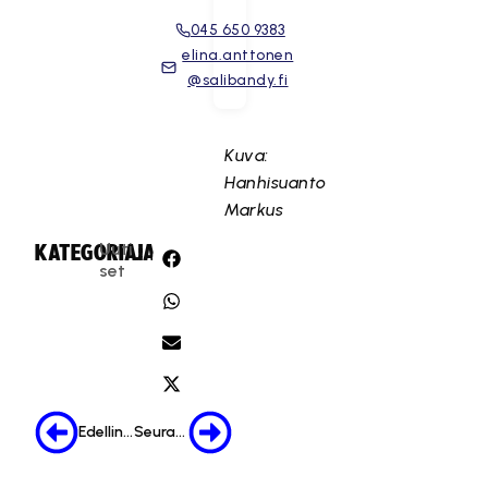
045 650 9383
elina.anttonen
@salibandy.fi
Kuva:
Hanhisuanto
Markus
Uuti
KATEGORIA:
JAA:
set
Edellinen
Seuraava