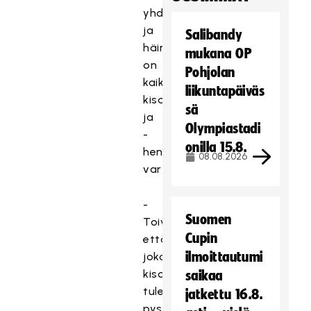
yhdessä
ja
Salibandy
häirintäyhdyshenkilö
mukana OP
on
Pohjolan
kaikkia
liikuntapäiväs
kisavieraita
sä
ja
Olympiastadi
-
onilla 15.8.
henkilöstöä
08.08.2026
varten.
-
Suomen
Toivotaan,
Cupin
että
ilmoittautumi
jokainen
kisoihin
saikaa
tuleva
jatkettu 16.8.
pysähtyy