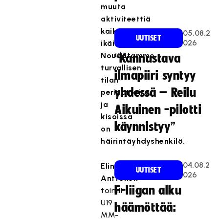
muuta
aktiviteettiä
kaiken
05.08.2
UUTISET
026
ikäisille.
Noudatamme
“Kannustava
turvallisen
ilmapiiri syntyy
tilan
yhdessä – Reilu
periaatteita
ja
Aikuinen -pilotti
kisoissa
käynnistyy”
on
häirintäyhdyshenkilö.
04.08.2
Elina
UUTISET
026
Anttonen
F-liigan alku
toimii
U19
häämöttää:
MM-