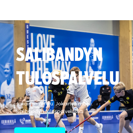
SALIBANDYN
TULOSPALVELU
Jokainen ottelu. Jokainen maali.
Salibandyn tulospalvelussa.