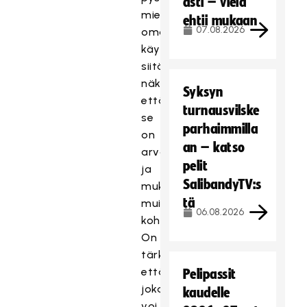
asti – vielä
miettimään
ehtii mukaan
07.08.2026
omaa
käytöstä
siitä
näkökulmasta,
Syksyn
että
turnausvilske
se
parhaimmilla
on
an – katso
arvostavaa
pelit
ja
SalibandyTV:s
mukavaa
tä
muita
06.08.2026
kohtaan.
On
tärkeää,
että
Pelipassit
jokainen
kaudelle
voi