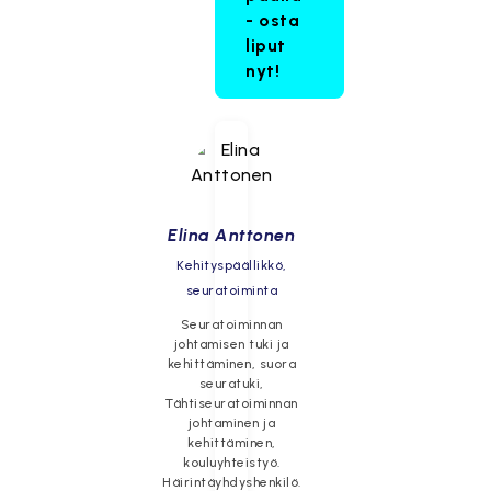
- osta
liput
nyt!
Elina Anttonen
Kehityspäällikkö,
seuratoiminta
Seuratoiminnan
johtamisen tuki ja
kehittäminen, suora
seuratuki,
Tähtiseuratoiminnan
johtaminen ja
kehittäminen,
kouluyhteistyö.
Häirintäyhdyshenkilö.