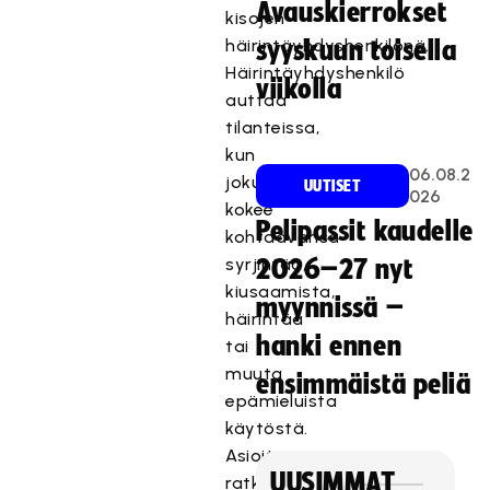
Avauskierrokset
kisojen
häirintäyhdyshenkilönä.
syyskuun toisella
Häirintäyhdyshenkilö
viikolla
auttaa
tilanteissa,
kun
06.08.2
joku
UUTISET
026
kokee
Pelipassit kaudelle
kohtaavansa
syrjintää,
2026–27 nyt
kiusaamista,
myynnissä –
häirintää
hanki ennen
tai
muuta
ensimmäistä peliä
epämieluista
käytöstä.
Asioita
UUSIMMAT
ratkotaan