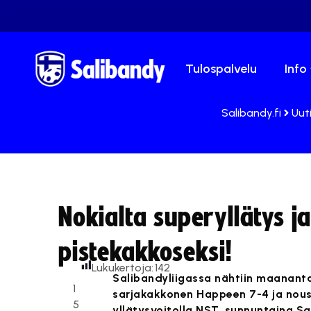
Tulospalvelu
Info
Salibandy.fi
Uut
Nokialta superyllätys j
pistekakkoseksi!
Lukukertoja:
142
Salibandyliigassa nähtiin maananta
1
sarjakakkonen Happeen 7-4 ja nousi
5
yllätysvoitolla NST, sunnuntaina Sa