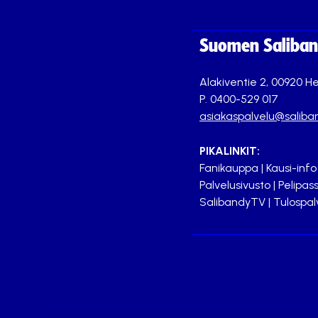
Suomen Saliband
Alakiventie 2, 00920 He
P. 0400-529 017
asiakaspalvelu@saliban
PIKALINKIT:
Fanikauppa
|
Kausi-info
Palvelusivusto
|
Pelipass
SalibandyTV
|
Tulospal