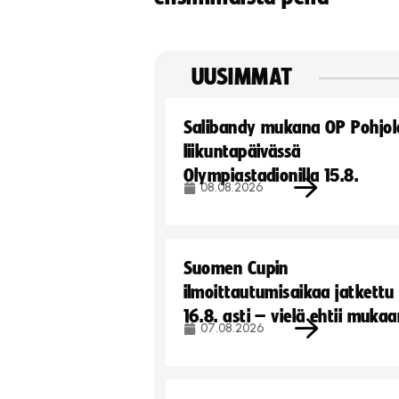
UUSIMMAT
Salibandy mukana OP Pohjol
liikuntapäivässä
Olympiastadionilla 15.8.
08.08.2026
Suomen Cupin
ilmoittautumisaikaa jatkettu
16.8. asti – vielä ehtii muka
07.08.2026