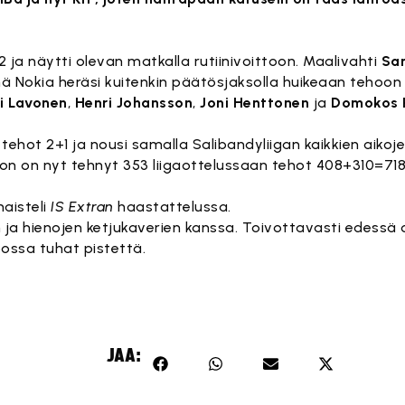
 ja näytti olevan matkalla rutiinivoittoon. Maalivahti
San
ä Nokia heräsi kuitenkin päätösjaksolla huikeaan tehoon 
i Lavonen
,
Henri Johansson
,
Joni Henttonen
ja
Domokos 
ehot 2+1 ja nousi samalla Salibandyliigan kaikkien aikoj
on on nyt tehnyt 353 liigaottelussaan tehot 408+310=718
maisteli
IS Extran
haastattelussa.
 ja hienojen ketjukaverien kanssa. Toivottavasti edessä
oossa tuhat pistettä.
JAA: