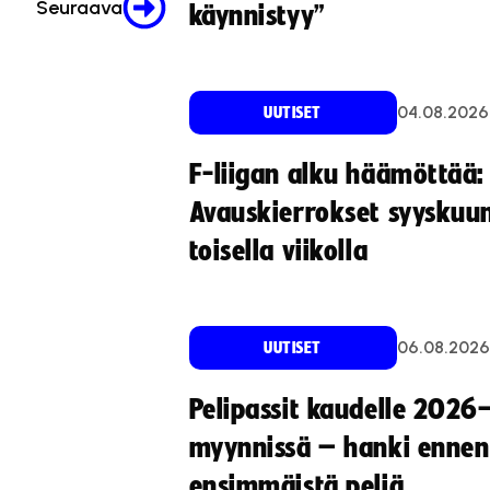
Seuraava
käynnistyy”
04.08.2026
UUTISET
F-liigan alku häämöttää:
Avauskierrokset syyskuu
toisella viikolla
06.08.2026
UUTISET
Pelipassit kaudelle 2026
myynnissä – hanki ennen
ensimmäistä peliä