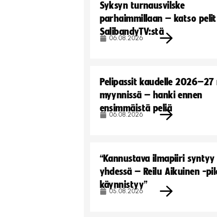
Syksyn turnausvilske
parhaimmillaan – katso pelit
SalibandyTV:stä
06.08.2026
Pelipassit kaudelle 2026–27
myynnissä – hanki ennen
ensimmäistä peliä
06.08.2026
“Kannustava ilmapiiri syntyy
yhdessä – Reilu Aikuinen -pil
käynnistyy”
05.08.2026