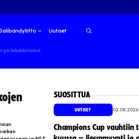
Salibandyliitto
Uutiset
n pistekakkoseksi!
SUOSITTUA
kojen
02.08.2026
UUTISET
onaan
Champions Cup vauhtiin 
opaikan
kuussa – lipunmyynti jo 
öasennossaan ja NST