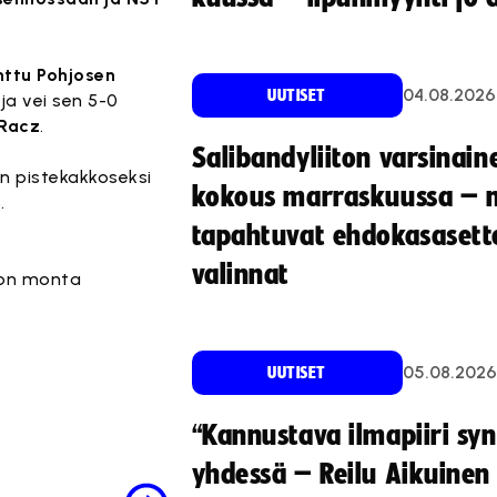
ttu Pohjosen
04.08.2026
UUTISET
ja vei sen 5-0
Racz
.
Salibandyliiton varsinain
en pistekakkoseksi
kokous marraskuussa – 
.
tapahtuvat ehdokasasette
valinnat
 on monta
05.08.2026
UUTISET
“Kannustava ilmapiiri sy
yhdessä – Reilu Aikuinen 