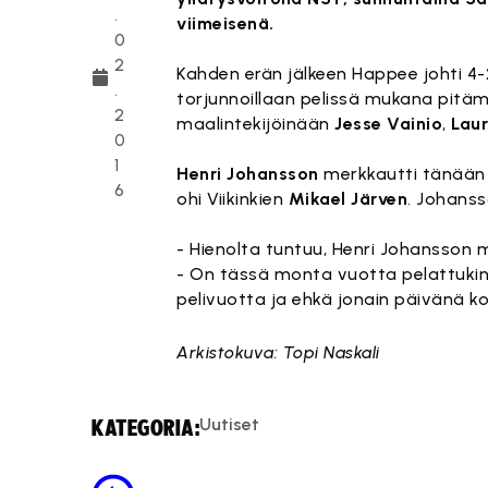
.
viimeisenä.
0
2
Kahden erän jälkeen Happee johti 4-2
.
torjunnoillaan pelissä mukana pitäm
2
maalintekijöinään
Jesse Vainio
,
Laur
0
1
Henri Johansson
merkkautti tänään t
6
ohi Viikinkien
Mikael Järven
. Johanss
- Hienolta tuntuu, Henri Johansson 
- On tässä monta vuotta pelattukin
pelivuotta ja ehkä jonain päivänä k
Arkistokuva: Topi Naskali
Uutiset
KATEGORIA: