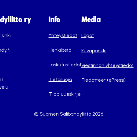
yliitto ry
Info
Media
lsinki
Yhteystiedot
Logot
dy.fi
Henkilöstö
Kuvapankki
Laskutustiedot
Viestinnän yhteystiedot
Tietosuoja
it
Tiedotteet (ePressi)
velu
Tilaa uutiskirje
© Suomen Salibandyliitto 2026