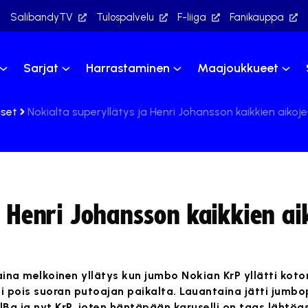
SalibandyTV
Tulospalvelu
F-liiga
Fanikauppa
Sarjat
Harrastaminen
Maajoukkueet
iset
Nokialta superyllätys ja Henri Johansson kaikkien aikoje
a Henri Johansson kaikkien ai
ina melkoinen yllätys kun jumbo Nokian KrP yllätti kot
 pois suoran putoajan paikalta. Lauantaina jätti jumb
lBa ja nyt KrP, joten häntäpään karuselli on taas läht