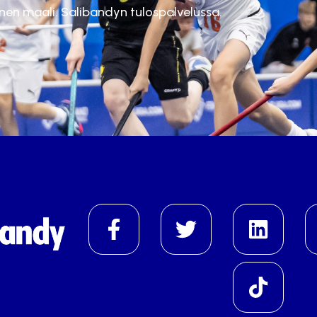
inen maali. Salibandyn tulospalvelussa.