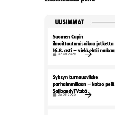
UUSIMMAT
Suomen Cupin
ilmoittautumisaikaa jatkettu
16.8. asti – vielä ehtii muka
07.08.2026
Syksyn turnausvilske
parhaimmillaan – katso pelit
SalibandyTV:stä
06.08.2026