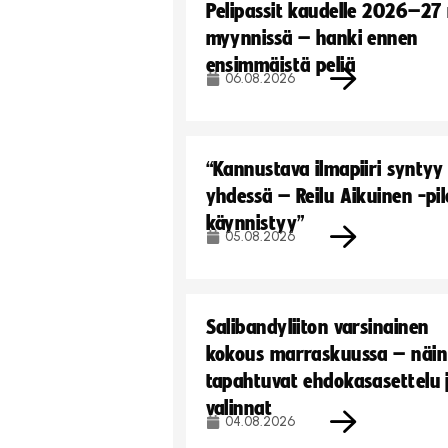
Pelipassit kaudelle 2026–27
myynnissä – hanki ennen
ensimmäistä peliä
06.08.2026
“Kannustava ilmapiiri syntyy
yhdessä – Reilu Aikuinen -pil
käynnistyy”
05.08.2026
Salibandyliiton varsinainen
kokous marraskuussa – näin
tapahtuvat ehdokasasettelu 
valinnat
04.08.2026