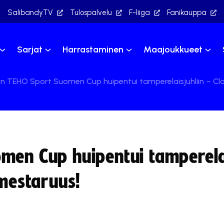
SalibandyTV
Tulospalvelu
F-liiga
Fanikauppa
Sarjat
Harrastaminen
Maajoukkueet
n TEHO Sport Suomen Cup huipentui tamperelaisjuhliin – Cla
men Cup huipentui tamperelai
 mestaruus!