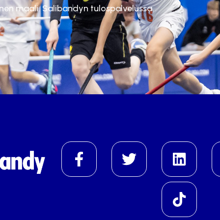
inen maali. Salibandyn tulospalvelussa.