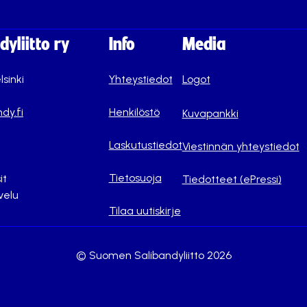
yliitto ry
Info
Media
lsinki
Yhteystiedot
Logot
dy.fi
Henkilöstö
Kuvapankki
Laskutustiedot
Viestinnän yhteystiedot
Tietosuoja
it
Tiedotteet (ePressi)
velu
Tilaa uutiskirje
© Suomen Salibandyliitto 2026