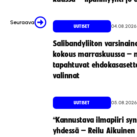
Seuraava
04.08.2026
UUTISET
Salibandyliiton varsinain
kokous marraskuussa – 
tapahtuvat ehdokasasette
valinnat
05.08.2026
UUTISET
“Kannustava ilmapiiri sy
yhdessä – Reilu Aikuinen 