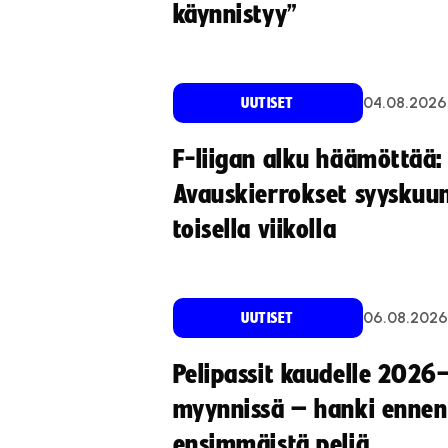
käynnistyy”
04.08.2026
UUTISET
F-liigan alku häämöttää:
Avauskierrokset syyskuu
toisella viikolla
06.08.2026
UUTISET
Pelipassit kaudelle 2026
myynnissä – hanki ennen
ensimmäistä peliä