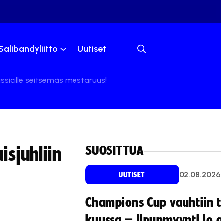
Salibandyliitto
Uutiset
ssicille seitsemäs mestaruus!
SUOSITTUA
sjuhliin
02.08.2026
UUTISET
Champions Cup vauhtiin 
kuussa – lipunmyynti jo 