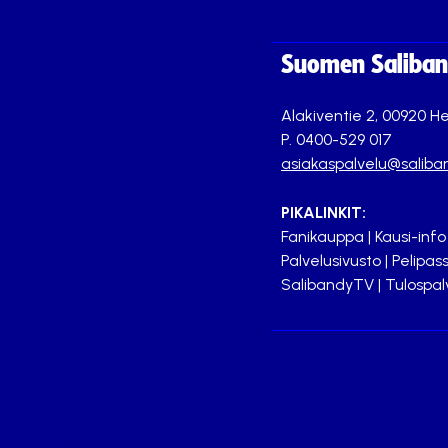
Suomen Saliband
Alakiventie 2, 00920 He
P. 0400-529 017
asiakaspalvelu@saliban
PIKALINKIT:
Fanikauppa
|
Kausi-info
Palvelusivusto
|
Pelipass
SalibandyTV
|
Tulospal