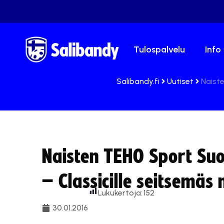
Tulospalvelu
Info
Salibandy.fi
Uutiset
Naiste
Naisten TEHO Sport Suo
– Classicille seitsemäs
Lukukertoja:
152
30.01.2016