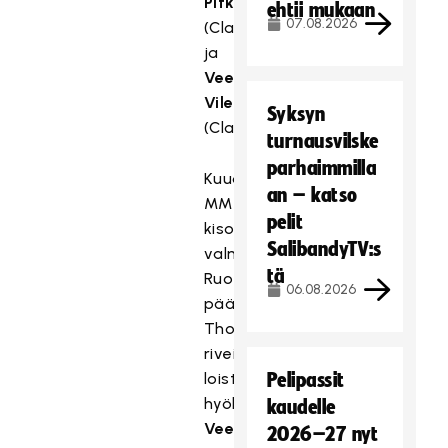
Pitkäkangas
ehtii mukaan
07.08.2026
(Classic)
ja
Veera
Vilenius
Syksyn
(Classic).
turnausvilske
parhaimmilla
Kuudensiin
an – katso
MM-
pelit
kisoihinsa
SalibandyTV:s
valmistautuvat
tä
Ruotsin
06.08.2026
pääsarjassa,
Thorengruppenin
riveissä
loistavat
Pelipassit
hyökkääjä
kaudelle
Veera
2026–27 nyt