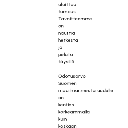
aloittaa
turnaus.
Tavoitteemme
on
nauttia
hetkestä
ja
pelata
täysillä.
Odotusarvo
Suomen
maailmanmestaruudelle
on
kenties
korkeammalla
kuin
koskaan