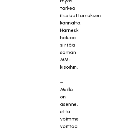
myös
tärkeä
itseluottamuksen
kannalta.
Harnesk
haluaa
siirtää
saman
MM-
kisoihin.
–
Meillä
on
asenne,
että
voimme
voittaa