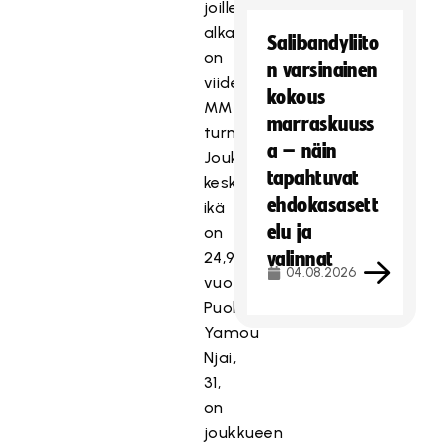
joille
alkamassa
Salibandyliito
on
n varsinainen
viides
kokous
MM-
marraskuuss
turnaus.
a – näin
Joukkueen
tapahtuvat
keski-
ehdokasasett
ikä
elu ja
on
24,9
valinnat
04.08.2026
vuotta.
Puolustaja
Yamou
Njai,
31,
on
joukkueen