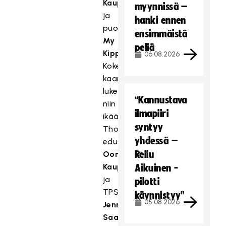
Kauppi
myynnissä –
ja
hanki ennen
puolustaja
ensimmäistä
My
peliä
Kippilä
.
06.08.2026
Kokeneeseen
kaartiin
lukeutuvat
“Kannustava
niin
ilmapiiri
ikään
syntyy
Thorengruppenia
yhdessä –
edustava
Reilu
Oona
Kauppi
Aikuinen -
ja
pilotti
TPS:n
käynnistyy”
05.08.2026
Jenna
Saario
,