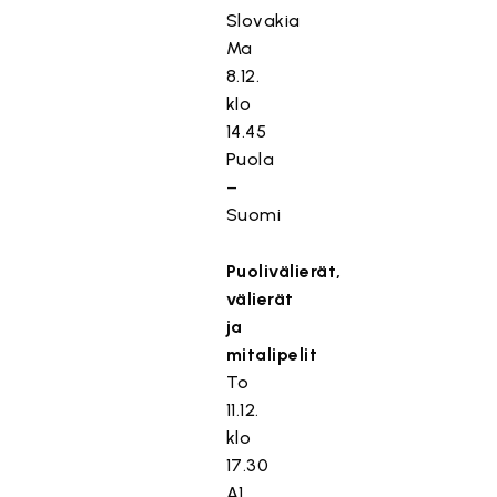
Slovakia
Ma
8.12.
klo
14.45
Puola
–
Suomi
Puolivälierät,
välierät
ja
mitalipelit
To
11.12.
klo
17.30
A1