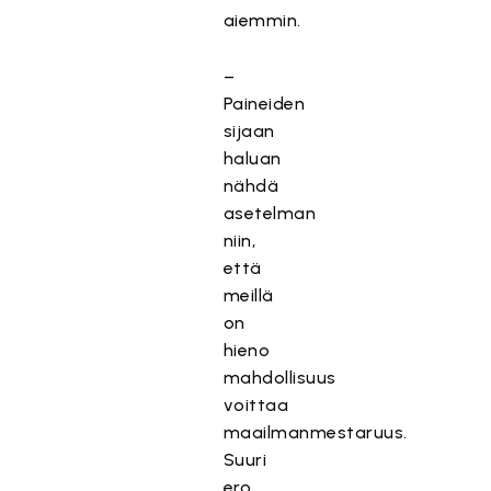
aiemmin.
–
Paineiden
sijaan
haluan
nähdä
asetelman
niin,
että
meillä
on
hieno
mahdollisuus
voittaa
maailmanmestaruus.
Suuri
ero