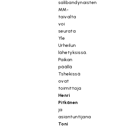
salibandynaisten
MM-
taivalta
voi
seurata
Yle
Urheilun
lähetyksissä.
Paikan
päällä
Tshekissä
ovat
toimittaja
Henri
Pitkänen
ja
asiantuntijana
Toni