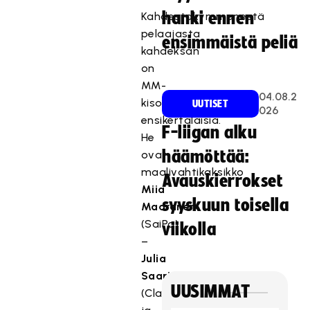
hanki ennen
Kahdestakymmenestä
pelaajasta
ensimmäistä peliä
kahdeksan
on
MM-
04.08.2
kisojen
UUTISET
026
ensikertalaisia.
F-liigan alku
He
häämöttää:
ovat
maalivahtikaksikko
Avauskierrokset
Miia
syyskuun toisella
Maaranen
(SaiPa)
viikolla
–
Julia
Saarinen
UUSIMMAT
(Classic),