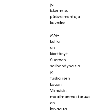
ja
iskemme,
päävalmentaja
kuvailee.
MM-
kulta
on
kiertänyt
Suomen
salibandynaisia
jo
tuskallisen
kauan.
Viimeisin
maailmanmestaruus
on
keväältä