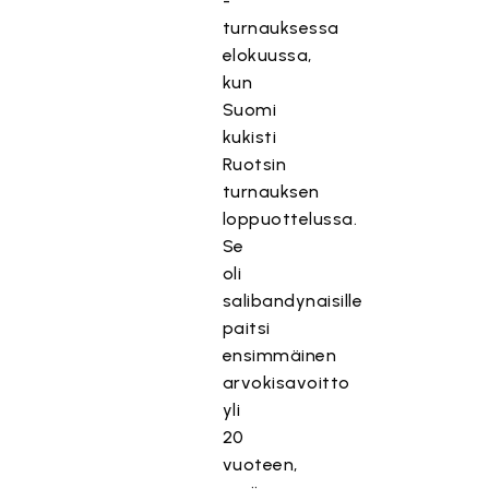
-
turnauksessa
elokuussa,
kun
Suomi
kukisti
Ruotsin
turnauksen
loppuottelussa.
Se
oli
salibandynaisille
paitsi
ensimmäinen
arvokisavoitto
yli
20
vuoteen,