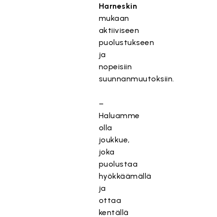
Harneskin
mukaan
aktiiviseen
puolustukseen
ja
nopeisiin
suunnanmuutoksiin.
–
Haluamme
olla
joukkue,
joka
puolustaa
hyökkäämällä
ja
ottaa
kentällä