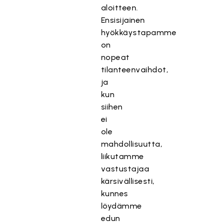
aloitteen.
Ensisijainen
hyökkäystapamme
on
nopeat
tilanteenvaihdot,
ja
kun
siihen
ei
ole
mahdollisuutta,
liikutamme
vastustajaa
kärsivällisesti,
kunnes
löydämme
edun