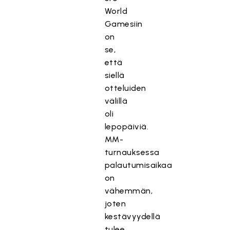
World
Gamesiin
on
se,
että
siellä
otteluiden
välillä
oli
lepopäiviä.
MM-
turnauksessa
palautumisaikaa
on
vähemmän,
joten
kestävyydellä
tulee