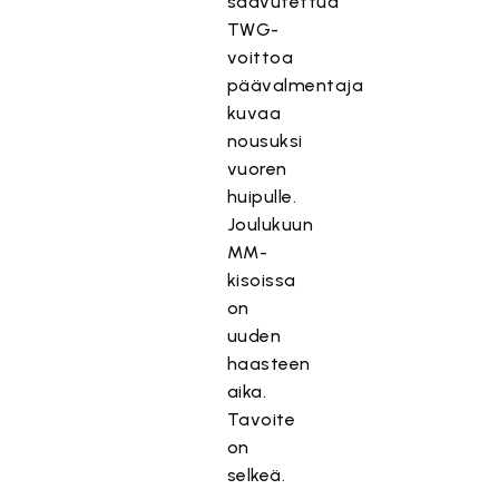
saavutettua
TWG-
voittoa
päävalmentaja
kuvaa
nousuksi
vuoren
huipulle.
Joulukuun
MM-
kisoissa
on
uuden
haasteen
aika.
Tavoite
on
selkeä.