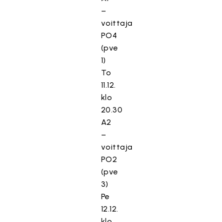
–
voittaja
PO4
(pve
1)
To
11.12.
klo
20.30
A2
–
voittaja
PO2
(pve
3)
Pe
12.12.
klo