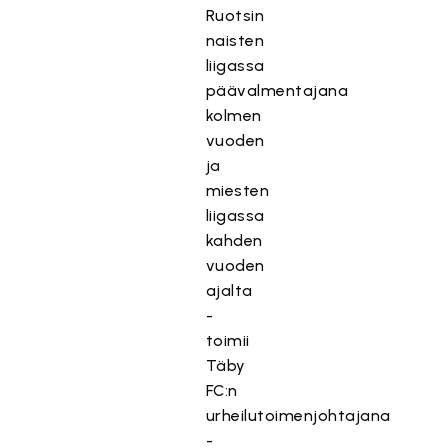
Ruotsin
naisten
liigassa
päävalmentajana
kolmen
vuoden
ja
miesten
liigassa
kahden
vuoden
ajalta
-
toimii
Täby
FC:n
urheilutoimenjohtajana
-