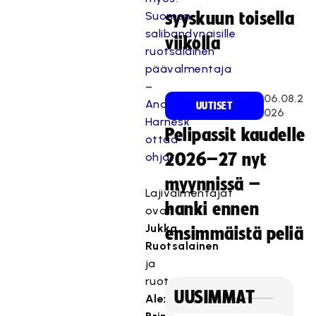
Suomen
syyskuun toisella
salibandynaisille
viikolla
ruotsalainen
päävalmentaja
–
06.08.2
Andreas
UUTISET
026
Harnesk
Pelipassit kaudelle
ottaa
ohjat
2026–27 nyt
myynnissä –
Lajivalmentajat
hanki ennen
ovat
Jukka
ensimmäistä peliä
Ruotsalainen
ja
ruotsalainen
UUSIMMAT
Alexander