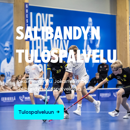
SALIBANDYN
TULOSPALVELU
Jokainen ottelu. Jokainen maali.
Salibandyn tulospalvelussa.
Tulospalveluun