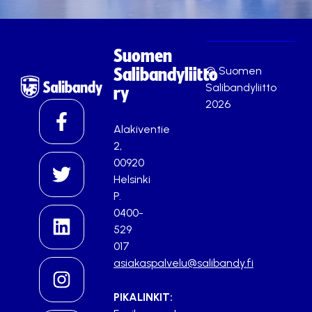
Suomen
© Suomen
Salibandyliitto
Salibandyliitto
ry
2026
Alakiventie
2,
00920
Helsinki
P.
0400-
529
017
asiakaspalvelu@salibandy.fi
PIKALINKIT: