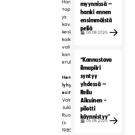
Harnesk
myynnissä –
tapasi
hanki ennen
ja
ensimmäistä
kävi
peliä
keskustelut
06.08.2026
kaikkien
valittujen
kanssa
“Kannustava
etukäteen.
ilmapiiri
syntyy
Henkilöiden
yhdessä –
lyhyet
Reilu
esittelyt
Valmentaja
Aikuinen -
Jukka
pilotti
Ruotsalainen
käynnistyy”
05.08.2026
(s.
1985)