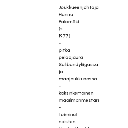
Joukkueenjohtaja
Hanna
Palomäki
(s.
1977)
-
pitkä
pelaajaura
Salibandyliigassa
ja
maajoukkueessa
-
kaksinkertainen
maailmanmestari
-
toiminut
naisten