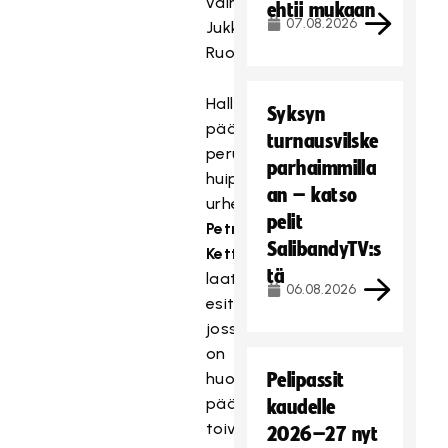
vain
ehtii mukaan
07.08.2026
Jukka
Ruotsalainen.
Hallituksen
Syksyn
päätös
turnausvilske
perustui
parhaimmilla
huippu-
an – katso
urheilujohtaja
pelit
Petri
SalibandyTV:s
Kettusen
tä
laatimaan
06.08.2026
esitykseen,
jossa
on
huomioitu
Pelipassit
päävalmentajan
kaudelle
toiveet.
2026–27 nyt