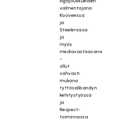
liigajoukkueiden
valmentajana
Kooveessa
ja
Steelersissa
ja
myös
mediavastaavana
-
ollut
vahvasti
mukana
tyttösalibandyn
kehitystyössä
ja
Respect-
toiminnassa