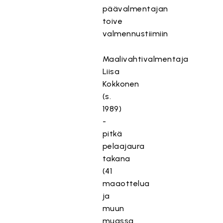
päävalmentajan
toive
valmennustiimiin
Maalivahtivalmentaja
Liisa
Kokkonen
(s.
1989)
-
pitkä
pelaajaura
takana
(41
maaottelua
ja
muun
muassa