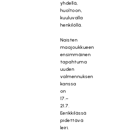
yhdellä,
huoltoon,
kuuluvalla
henkilöllä.
Naisten
maajoukkueen
ensimmäinen
tapahtuma
uuden
valmennuksen
kanssa
on
17.–
21.7.
Eerikkilässä
pidettävä
leiri.