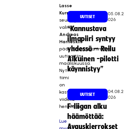
Lasse
Kurrosen
05.08.2
UUTISET
026
seuraajaksi
valitun
“Kannustava
Andreas
ilmapiiri syntyy
Harneskin
yhdessä – Reilu
päävalmentajanimitys
uutisoitiin
Aikuinen -pilotti
maaliskuussa.
käynnistyy”
Nyt
tiimi
on
04.08.2
kasvanut
UUTISET
026
viidellä
F-liigan alku
henkilöllä.
häämöttää:
Lue
Avauskierrokset
myös: