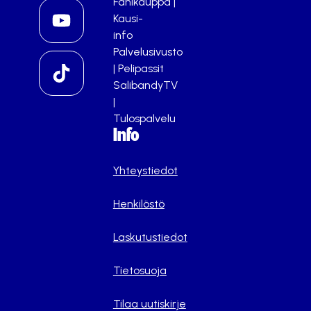
Fanikauppa
|
Kausi-
info
Palvelusivusto
|
Pelipassit
SalibandyTV
|
Tulospalvelu
Info
Yhteystiedot
Henkilöstö
Laskutustiedot
Tietosuoja
Tilaa uutiskirje