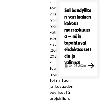
-
toiminut
Salibandyliito
valmentajana
n varsinainen
naisten
kokous
maajoukkueen
marraskuuss
kahdessa
a – näin
edellisessä
tapahtuvat
kisaprojektissa
ehdokasasett
(2019–
elu ja
2023)
valinnat
-
04.08.2026
tuo
maajoukkueen
toimintaan
jatkuvuuden
edellisestä
projektista
-