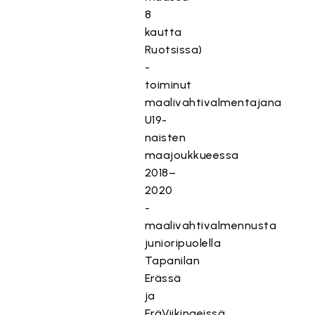
8
kautta
Ruotsissa)
-
toiminut
maalivahtivalmentajana
U19-
naisten
maajoukkueessa
2018–
2020
-
maalivahtivalmennusta
junioripuolella
Tapanilan
Erässä
ja
EräViikingeissä