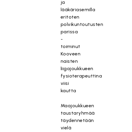
ja
lääkäriasemilla
eritoten
polvikuntoutusten
parissa
-
toiminut
Kooveen
naisten
liigajoukkueen
fysioterapeuttina
viisi
kautta
Maajoukkueen
taustaryhmää
täydennetään
vielä