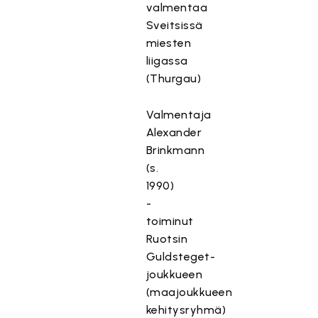
valmentaa
Sveitsissä
miesten
liigassa
(Thurgau)
Valmentaja
Alexander
Brinkmann
(s.
1990)
-
toiminut
Ruotsin
Guldsteget-
joukkueen
(maajoukkueen
kehitysryhmä)