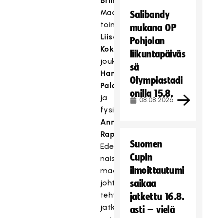
Brinkmann
.
Maalivahtivalmentajana
Salibandy
toimii
mukana OP
Liisa
Pohjolan
Kokkonen
,
liikuntapäiväs
joukkueenjohtajana
sä
Hanna
Olympiastadi
Palomäki
onilla 15.8.
ja
08.08.2026
fysioterapeuttina
Anne
Rapola
.
Suomen
Edellisestä
Cupin
naisten
ilmoittautumi
maajoukkueen
johtoryhmästä
saikaa
tehtävässään
jatkettu 16.8.
jatkaa
asti – vielä