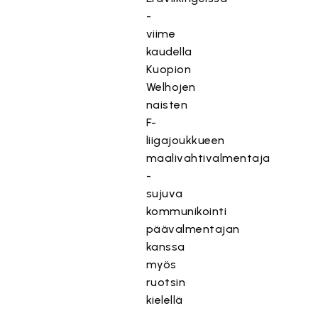
-
viime
kaudella
Kuopion
Welhojen
naisten
F-
liigajoukkueen
maalivahtivalmentaja
-
sujuva
kommunikointi
päävalmentajan
kanssa
myös
ruotsin
kielellä