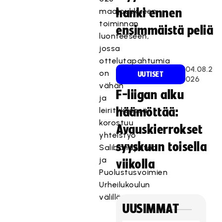
maajoukkueen
hanki ennen
toiminnan
ensimmäistä peliä
luonteeseen,
jossa
ottelutapahtumia
04.08.2
on
UUTISET
026
vähän
F-liigan alku
ja
leirityksessä
häämöttää:
korostuu
Avauskierrokset
yhteistyö
syyskuun toisella
Salibandyliiton
ja
viikolla
Puolustusvoimien
Urheilukoulun
välillä.
UUSIMMAT