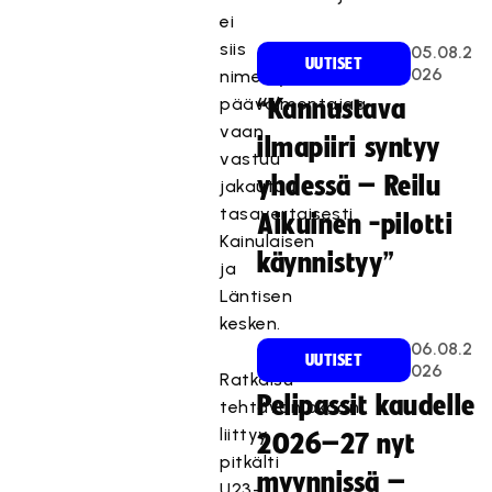
ei
siis
05.08.2
UUTISET
026
nimetty
päävalmentajaa,
“Kannustava
vaan
ilmapiiri syntyy
vastuu
yhdessä – Reilu
jakautuu
tasavertaisesti
Aikuinen -pilotti
Kainulaisen
käynnistyy”
ja
Läntisen
kesken.
06.08.2
UUTISET
026
Ratkaisu
Pelipassit kaudelle
tehtävänjakoon
liittyy
2026–27 nyt
pitkälti
myynnissä –
U23-