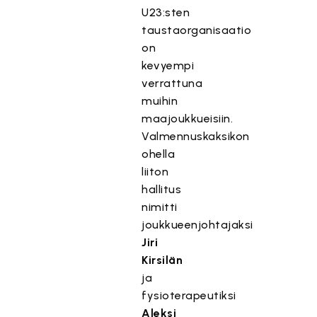
U23:sten
taustaorganisaatio
on
kevyempi
verrattuna
muihin
maajoukkueisiin.
Valmennuskaksikon
ohella
liiton
hallitus
nimitti
joukkueenjohtajaksi
Jiri
Kirsilän
ja
fysioterapeutiksi
Aleksi