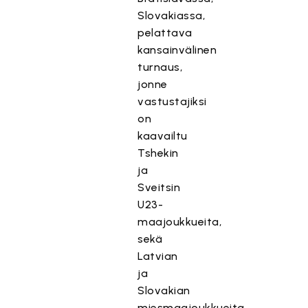
Slovakiassa,
pelattava
kansainvälinen
turnaus,
jonne
vastustajiksi
on
kaavailtu
Tshekin
ja
Sveitsin
U23-
maajoukkueita,
sekä
Latvian
ja
Slovakian
miesmaajoukkueita.