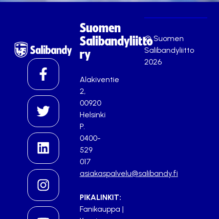
Suomen
© Suomen
Salibandyliitto
Salibandyliitto
ry
2026
Alakiventie
2,
00920
Helsinki
P.
0400-
529
017
asiakaspalvelu@salibandy.fi
PIKALINKIT:
Fanikauppa
|