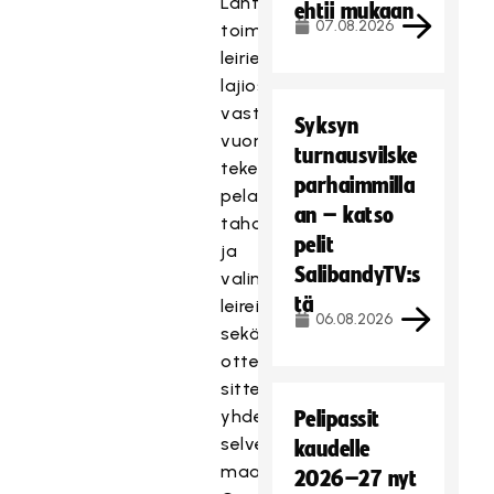
Läntinen
ehtii mukaan
07.08.2026
toimivat
leirien
lajiosien
vastuussa
Syksyn
vuorotellen,
turnausvilske
tekevät
parhaimmilla
pelaajatarkkailua
an – katso
tahoillaan
pelit
ja
SalibandyTV:s
valinnat
tä
leireille
06.08.2026
sekä
ottelutapahtumiin
sitten
yhdessä,
Pelipassit
selventää
kaudelle
maajoukkueiden
2026–27 nyt