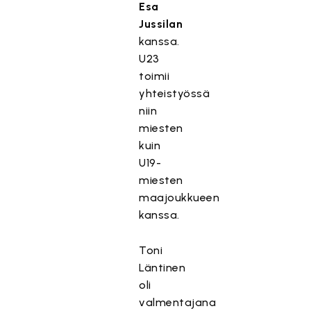
Esa
Jussilan
kanssa.
U23
toimii
yhteistyössä
niin
miesten
kuin
U19-
miesten
maajoukkueen
kanssa.
Toni
Läntinen
oli
valmentajana