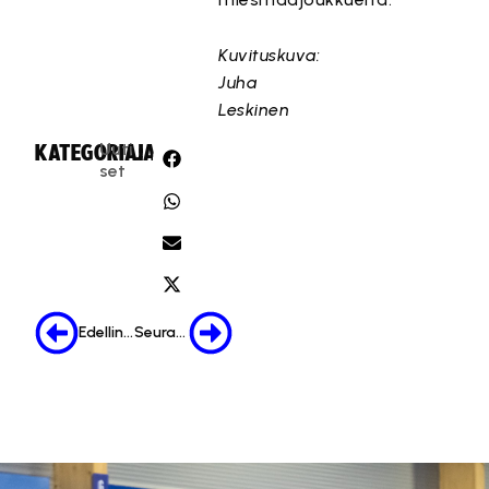
Kuvituskuva:
Juha
Leskinen
Uuti
KATEGORIA:
JAA:
set
Edellinen
Seuraava