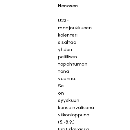
Nenosen
.
U23-
maajoukkueen
kalenteri
sisältää
yhden
pelillisen
tapahtuman
tänä
vuonna.
Se
on
syyskuun
kansainvälisenä
viikonloppuna
(5.-8.9.)
Bratislavassa,