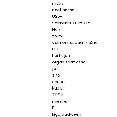
myös
edellisessä
U23-
valmennustiimissä.
Hän
toimii
valmennuspäällikkönä
FBT
Karhujen
organisaatiossa
ja
sitä
ennen
kuului
TPS:n
miesten
F-
liigajoukkueen