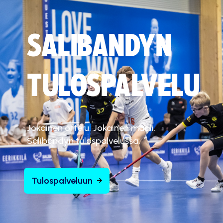
SALIBANDYN
TULOSPALVELU
Jokainen ottelu. Jokainen maali.
Salibandyn tulospalvelussa.
Tulospalveluun