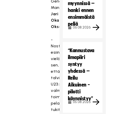
General
myynnissä –
Manager
hanki ennen
Jari
ensimmäistä
Oka
peliä
Oksanen
.
06.08.2026
-
Nostaisin
“Kannustava
esiin
ilmapiiri
vielä
syntyy
sen,
yhdessä –
että
Reilu
talvikaudella
U23:n
Aikuinen -
valmennus
pilotti
toimii
käynnistyy”
05.08.2026
pelaajien
tukitoiminnoissa