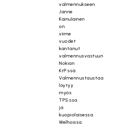
valmennukseen.
Janne
Kainulainen
on
viime
vuodet
kantanut
valmennusvastuun
Nokian
KrP:ssä.
Valmennustaustaa
löytyy
myös
TPS:ssa
ja
kuopiolaisessa
Welhoissa.