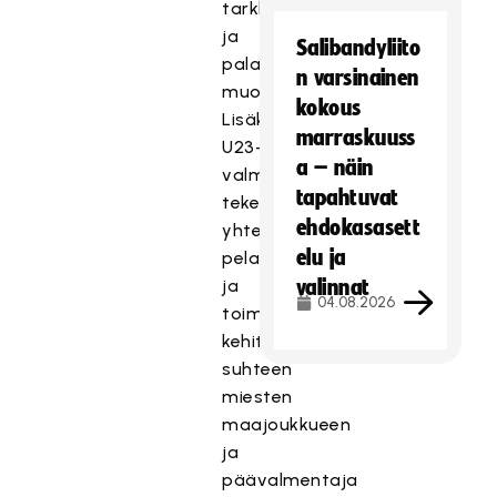
tarkkailun
ja
Salibandyliito
palautteenantamisen
n varsinainen
muodossa.
kokous
Lisäksi
marraskuuss
U23-
a – näin
valmennus
tapahtuvat
tekee
ehdokasasett
yhteistyötä
elu ja
pelaajien
ja
valinnat
04.08.2026
toiminnan
kehittämisen
suhteen
miesten
maajoukkueen
ja
päävalmentaja