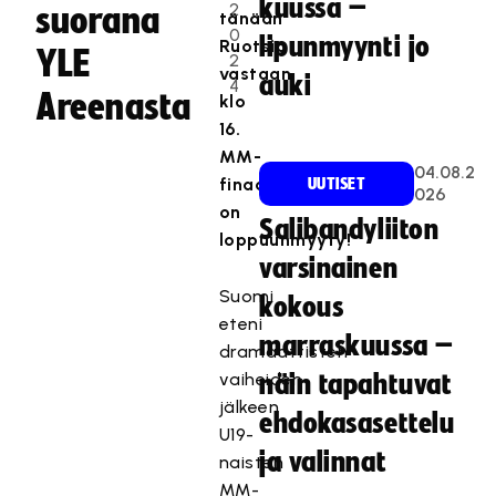
kuussa –
2
suorana
tänään
0
lipunmyynti jo
Ruotsia
YLE
2
vastaan
auki
4
Areenasta
klo
16.
MM-
04.08.2
finaali
UUTISET
026
on
Salibandyliiton
loppuunmyyty!
varsinainen
Suomi
kokous
eteni
marraskuussa –
dramaattisten
vaiheiden
näin tapahtuvat
jälkeen
ehdokasasettelu
U19-
ja valinnat
naisten
MM-