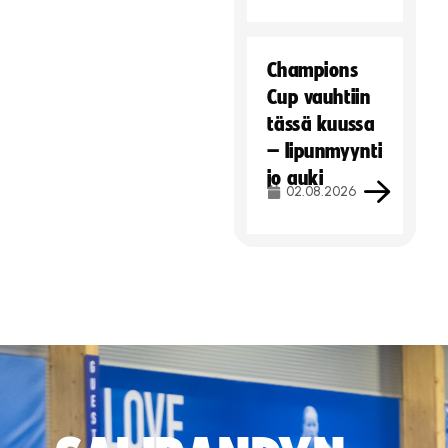
Champions
Cup vauhtiin
tässä kuussa
– lipunmyynti
jo auki
02.08.2026