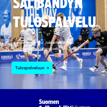
SALIBANDYN
TULOSPALVELU
Jokainen ottelu. Jokainen maali.
Salibandyn tulospalvelussa.
Tulospalveluun
Suomen
© Suomen