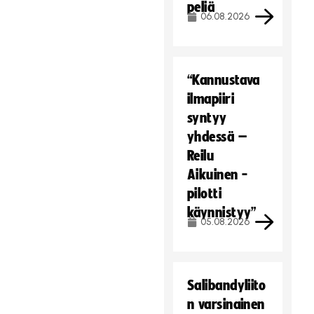
peliä
06.08.2026
“Kannustava
ilmapiiri
syntyy
yhdessä –
Reilu
Aikuinen -
pilotti
käynnistyy”
05.08.2026
Salibandyliito
n varsinainen