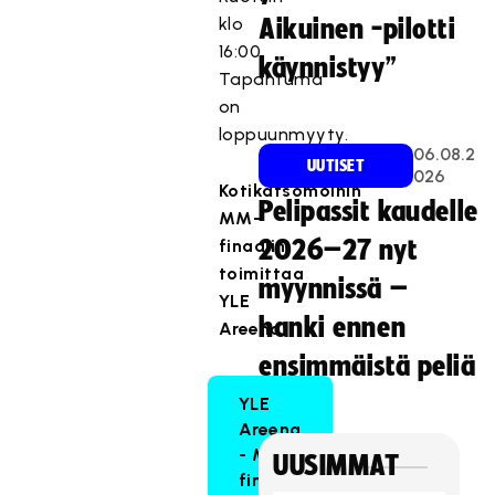
klo
Aikuinen -pilotti
16:00.
käynnistyy”
Tapahtuma
on
loppuunmyyty.
06.08.2
UUTISET
026
Kotikatsomoihin
Pelipassit kaudelle
MM-
finaalin
2026–27 nyt
toimittaa
myynnissä –
YLE
hanki ennen
Areena:
ensimmäistä peliä
YLE
Areena
- MM-
UUSIMMAT
finaali: