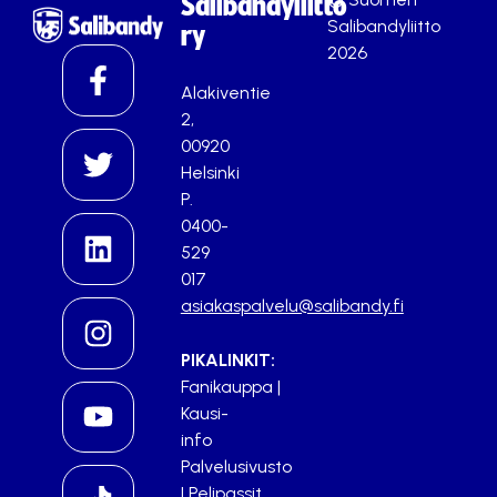
Salibandyliitto
Salibandyliitto
ry
2026
Alakiventie
2,
00920
Helsinki
P.
0400-
529
017
asiakaspalvelu@salibandy.fi
PIKALINKIT:
Fanikauppa
|
Kausi-
info
Palvelusivusto
|
Pelipassit