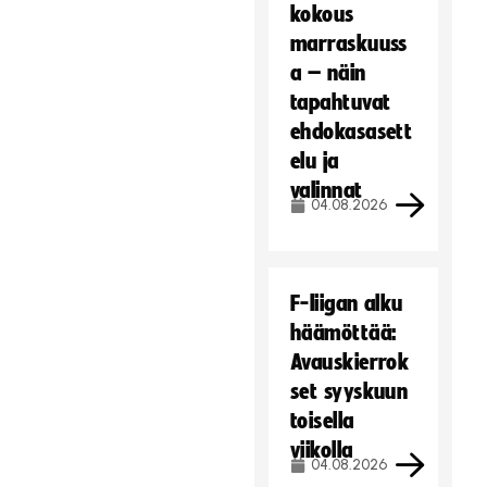
kokous
marraskuuss
a – näin
tapahtuvat
ehdokasasett
elu ja
valinnat
04.08.2026
F-liigan alku
häämöttää:
Avauskierrok
set syyskuun
toisella
viikolla
04.08.2026