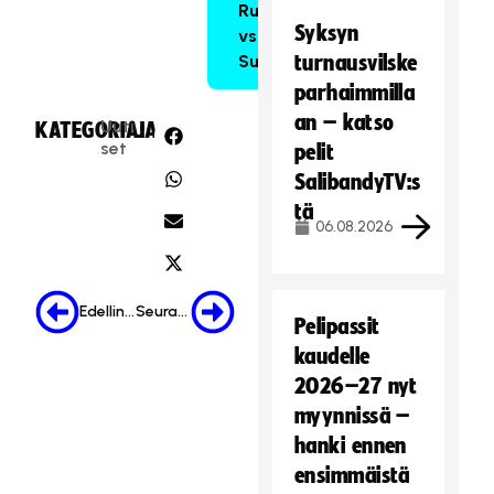
Ruotsi
Syksyn
vs.
Suomi
turnausvilske
parhaimmilla
an – katso
Uuti
KATEGORIA:
JAA:
set
pelit
SalibandyTV:s
tä
06.08.2026
Edellinen
Seuraava
Pelipassit
kaudelle
2026–27 nyt
myynnissä –
hanki ennen
ensimmäistä