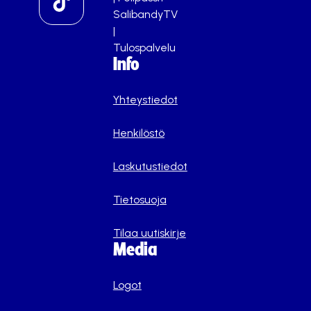
SalibandyTV
|
Tulospalvelu
Info
Yhteystiedot
Henkilöstö
Laskutustiedot
Tietosuoja
Tilaa uutiskirje
Media
Logot