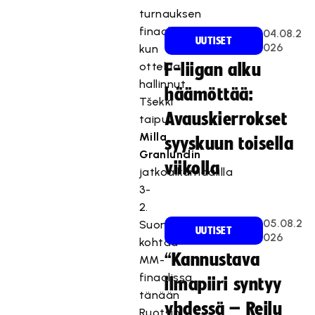
turnauksen
finaaliin,
04.08.2
UUTISET
026
kun
ottelua
F-liigan alku
hallinnut
häämöttää:
Tšekki
Avauskierrokset
taipui
Milla
syyskuun toisella
Granlundin
viikolla
jatkoaikamaalilla
3-
2.
05.08.2
Suomi
UUTISET
026
kohtaa
“Kannustava
MM-
finaalissa
ilmapiiri syntyy
tänään
yhdessä – Reilu
Ruotsin