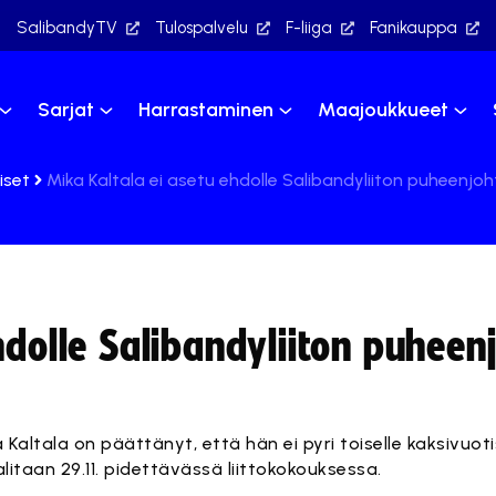
SalibandyTV
Tulospalvelu
F-liiga
Fanikauppa
Sarjat
Harrastaminen
Maajoukkueet
iset
Mika Kaltala ei asetu ehdolle Salibandyliiton puheenjo
hdolle Salibandyliiton puheen
Kaltala on päättänyt, että hän ei pyri toiselle kaksivuoti
alitaan 29.11. pidettävässä liittokokouksessa.