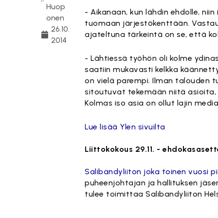
Huop
- Aikanaan, kun lähdin ehdolle, ni
onen
tuomaan järjestökenttään. Vastaus 
26.10.
ajateltuna tärkeintä on se, että kok
2014
- Lähtiessä työhön oli kolme ydina
saatiin mukavasti kelkka käännetty
on vielä parempi. Ilman talouden t
sitoutuvat tekemään niitä asioita, j
Kolmas iso asia on ollut lajin me
Lue lisää Ylen sivuilta
Liittokokous 29.11. - ehdokasasett
Salibandyliiton joka toinen vuosi pi
puheenjohtajan ja hallituksen jäsen
tulee toimittaa Salibandyliiton He