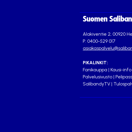
Suomen Saliband
Alakiventie 2, 00920 He
P. 0400-529 017
asiakaspalvelu@saliban
PIKALINKIT:
Fanikauppa
|
Kausi-info
Palvelusivusto
|
Pelipass
SalibandyTV
|
Tulospal