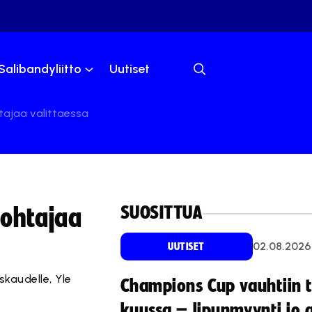
Salibandyliitto
Uutiset
htajaa valittaessa
SUOSITTUA
johtajaa
02.08.2026
UUTISET
skaudelle, Yle
Champions Cup vauhtiin 
kuussa – lipunmyynti jo 