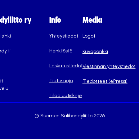
yliitto ry
Info
Media
lsinki
Yhteystiedot
Logot
dy.fi
Henkilöstö
Kuvapankki
Laskutustiedot
Viestinnän yhteystiedot
Tietosuoja
it
Tiedotteet (ePressi)
velu
Tilaa uutiskirje
© Suomen Salibandyliitto 2026