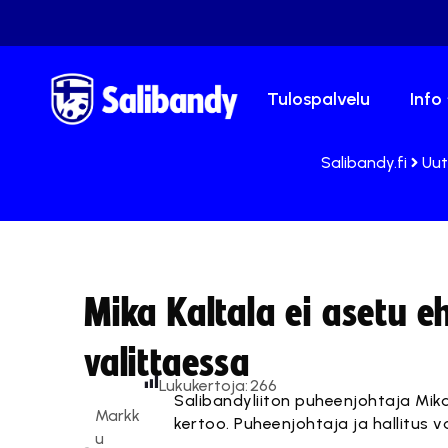
Tulospalvelu
Info
Salibandy.fi
Uut
Mika Kaltala ei asetu e
valittaessa
Lukukertoja:
266
Salibandyliiton puheenjohtaja Mika 
Markk
kertoo. Puheenjohtaja ja hallitus v
u