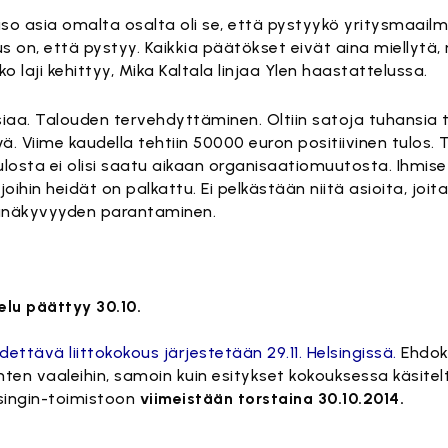
in iso asia omalta osalta oli se, että pystyykö yritysmaa
on, että pystyy. Kaikkia päätökset eivät aina miellytä, 
o laji kehittyy, Mika Kaltala linjaa Ylen haastattelussa.
siaa. Talouden tervehdyttäminen. Oltiin satoja tuhansia t
ä. Viime kaudella tehtiin 50000 euron positiivinen tulos.
ulosta ei olisi saatu aikaan organisaatiomuutosta. Ihmise
oihin heidät on palkattu. Ei pelkästään niitä asioita, joit
dianäkyvyyden parantaminen.
elu päättyy 30.10.
dettävä liittokokous järjestetään 29.11. Helsingissä.
Ehdok
ten vaaleihin, samoin kuin esitykset kokouksessa käsitelt
lsingin-toimistoon
viimeistään torstaina 30.10.2014.