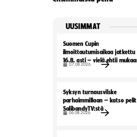
UUSIMMAT
Suomen Cupin
ilmoittautumisaikaa jatkettu
16.8. asti – vielä ehtii muka
07.08.2026
Syksyn turnausvilske
parhaimmillaan – katso pelit
SalibandyTV:stä
06.08.2026