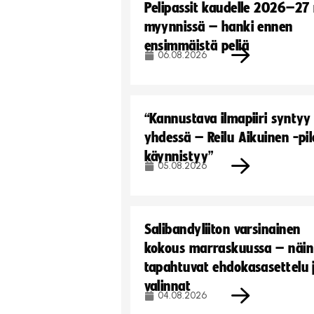
Pelipassit kaudelle 2026–27
myynnissä – hanki ennen
ensimmäistä peliä
06.08.2026
“Kannustava ilmapiiri syntyy
yhdessä – Reilu Aikuinen -pil
käynnistyy”
05.08.2026
Salibandyliiton varsinainen
kokous marraskuussa – näin
tapahtuvat ehdokasasettelu 
valinnat
04.08.2026