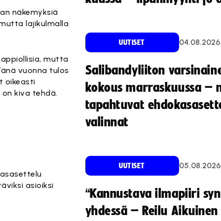
ilman näkemyksiä
mutta lajikulmalla
04.08.2026
UUTISET
appiollisia, mutta
Salibandyliiton varsinain
 Tänä vuonna tulos
t oikeasti
kokous marraskuussa – 
a on kiva tehdä.
tapahtuvat ehdokasasette
valinnat
05.08.2026
UUTISET
asasettelu
äviksi asioiksi
“Kannustava ilmapiiri sy
yhdessä – Reilu Aikuinen 