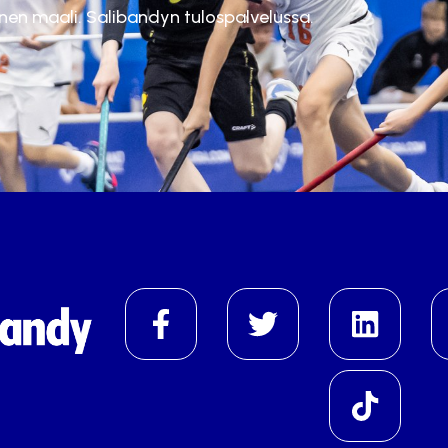
inen maali. Salibandyn tulospalvelussa.