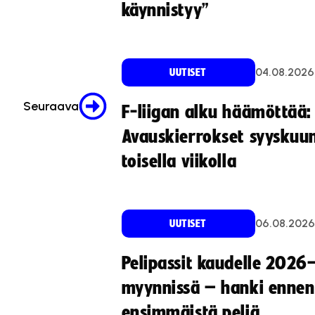
käynnistyy”
04.08.2026
UUTISET
Seuraava
F-liigan alku häämöttää:
Avauskierrokset syyskuu
toisella viikolla
06.08.2026
UUTISET
Pelipassit kaudelle 2026
myynnissä – hanki ennen
ensimmäistä peliä