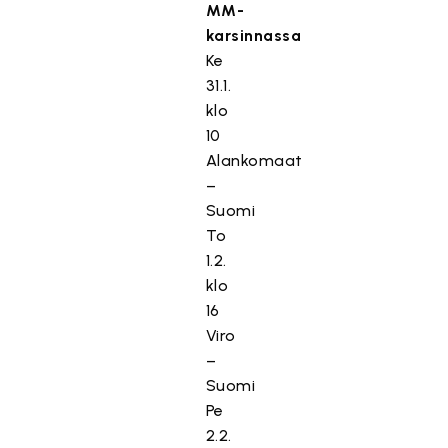
MM-
karsinnassa
Ke
31.1.
klo
10
Alankomaat
–
Suomi
To
1.2.
klo
16
Viro
–
Suomi
Pe
2.2.