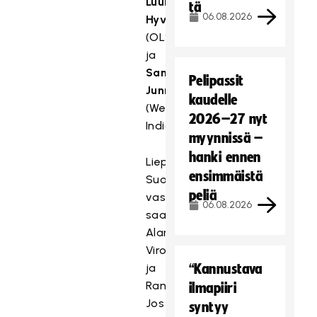
Luukas
tä
06.08.2026
Hyvärinen
(OLS)
ja
Samuli
Pelipassit
Junnila
kaudelle
(Westend
2026–27 nyt
Indians).
myynnissä –
hanki ennen
Liepajassa
ensimmäistä
Suomi
peliä
vastaansa
06.08.2026
saa
Alankomaat,
Viron
ja
“Kannustava
Ranskan.
ilmapiiri
Jos
syntyy