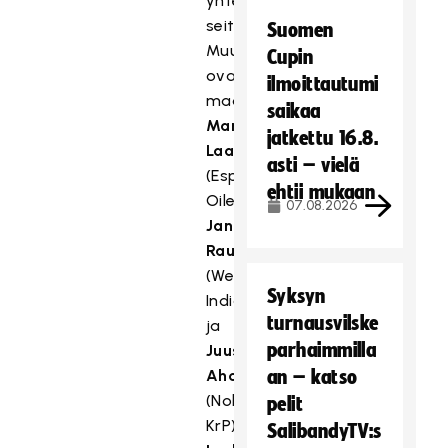
yhteensä
seitsemän.
Suomen
Muut
Cupin
ovat
ilmoittautumi
maalivahti
saikaa
Markus
jatkettu 16.8.
Laakso
asti – vielä
(Esport
ehtii mukaan
Oilers),
07.08.2026
Jani
Rauhala
(Westend
Syksyn
Indians)
turnausvilske
ja
parhaimmilla
Juuso
Ahola
an – katso
(Nokian
pelit
KrP),
SalibandyTV:s