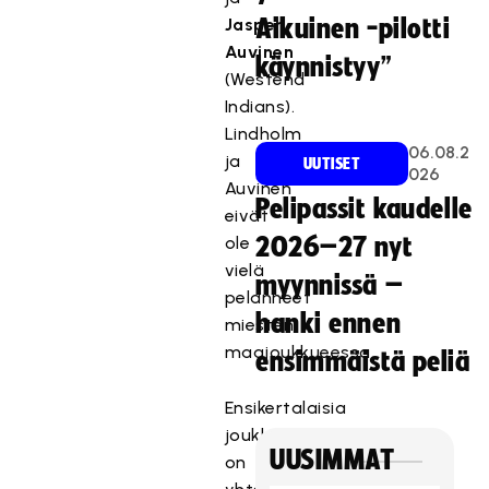
Jasper
Aikuinen -pilotti
Auvinen
käynnistyy”
(Westend
Indians).
Lindholm
06.08.2
ja
UUTISET
026
Auvinen
Pelipassit kaudelle
eivät
ole
2026–27 nyt
vielä
myynnissä –
pelanneet
hanki ennen
miesten
maajoukkueessa.
ensimmäistä peliä
Ensikertalaisia
joukkueessa
UUSIMMAT
on