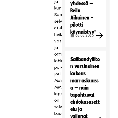
ja
yhdessä –
kun
Reilu
Suomi
Aikuinen -
selvittää
pilotti
etukäteen
käynnistyy”
heikommat
05.08.2026
vastustajansa
ja
ottaa
Salibandyliito
lohkovoiton,
n varsinainen
paikka
kokous
joulukuun
marraskuuss
Malmön
MM-
a – näin
lopputurnaukseen
tapahtuvat
on
ehdokasasett
selviö.
elu ja
Lauantaina
valinnat