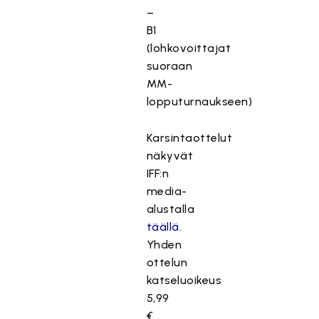
–
B1
(lohkovoittajat
suoraan
MM-
lopputurnaukseen)
Karsintaottelut
näkyvät
IFF:n
media-
alustalla
täällä
.
Yhden
ottelun
katseluoikeus
5,99
€.