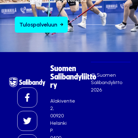
Tulospalveluun
Suomen
© Suomen
Salibandyliitto
Salibandyliitto
ry
2026
Alakiventie
2,
00920
Helsinki
P.
0400-