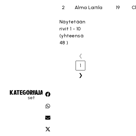
2
Alma Laitila
19
C
Näytetään
rivit 1 - 10
(yhteensä
48 )
❮
1
❯
Uuti
KATEGORIA:
JAA:
set