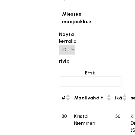
Miesten
maajoukkue
Näytä
kerralla
riviä
Etsi:
#
Maalivahdit
ikä
s
88
Krista
36
K
Nieminen
D
(