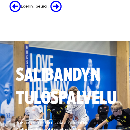
Edellinen
Seuraava
SALIBANDYN
TULOSPALVELU
Jokainen ottelu. Jokainen maali.
Salibandyn tulospalvelussa.