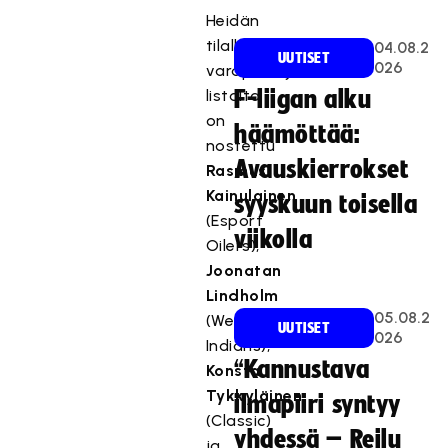
Heidän
tilalleen
04.08.2
UUTISET
026
varapelaajien
listalta
F-liigan alku
on
häämöttää:
nostettu
Avauskierrokset
Rasmus
Kainulainen
syyskuun toisella
(Esport
viikolla
Oilers),
Joonatan
Lindholm
05.08.2
(Westend
UUTISET
026
Indians),
“Kannustava
Konsta
Tykkyläinen
ilmapiiri syntyy
(Classic)
yhdessä – Reilu
ja