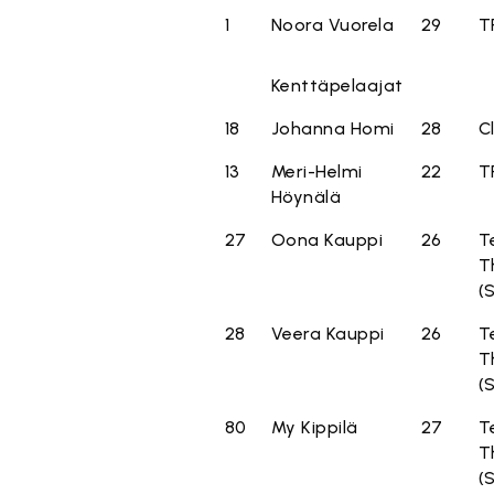
1
Noora Vuorela
29
T
Kenttäpelaajat
18
Johanna Homi
28
C
13
Meri-Helmi
22
T
Höynälä
27
Oona Kauppi
26
T
T
(
28
Veera Kauppi
26
T
T
(
80
My Kippilä
27
T
T
(