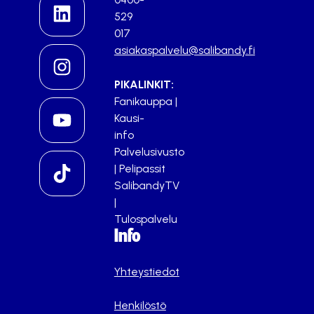
529
017
asiakaspalvelu@salibandy.fi
PIKALINKIT:
Fanikauppa
|
Kausi-
info
Palvelusivusto
|
Pelipassit
SalibandyTV
|
Tulospalvelu
Info
Yhteystiedot
Henkilöstö