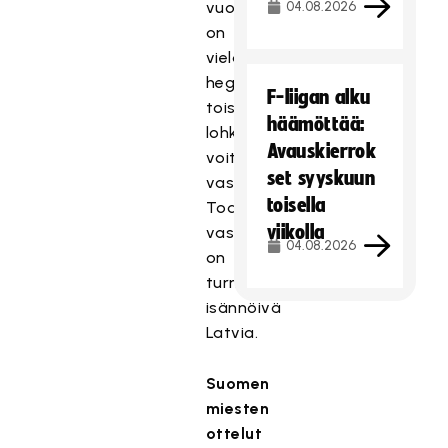
vuorossa
04.08.2026
on
vielä
hegemoniaottelu
F-liigan alku
toisen
häämöttää:
lohkon
Avauskierrok
voittajaa
set syyskuun
vastaan.
toisella
Todennäköinen
viikolla
vastus
04.08.2026
on
turnausta
isännöivä
Latvia.
Suomen
miesten
ottelut