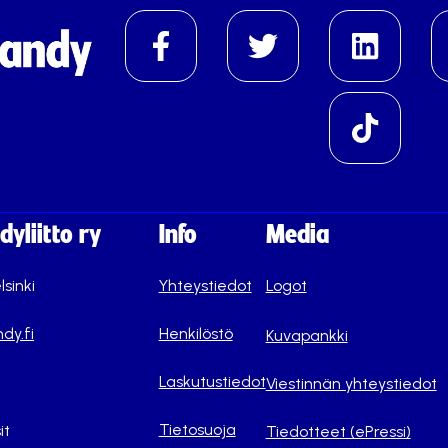
yliitto ry
Info
Media
lsinki
Yhteystiedot
Logot
dy.fi
Henkilöstö
Kuvapankki
Laskutustiedot
Viestinnän yhteystiedot
Tietosuoja
it
Tiedotteet (ePressi)