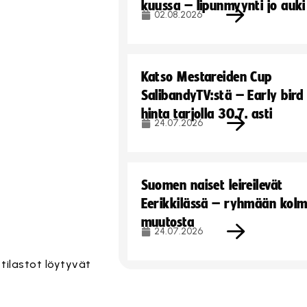
kuussa – lipunmyynti jo auki
02.08.2026
Katso Mestareiden Cup
SalibandyTV:stä – Early bird
hinta tarjolla 30.7. asti
24.07.2026
Suomen naiset leireilevät
Eerikkilässä – ryhmään kol
muutosta
24.07.2026
 tilastot löytyvät