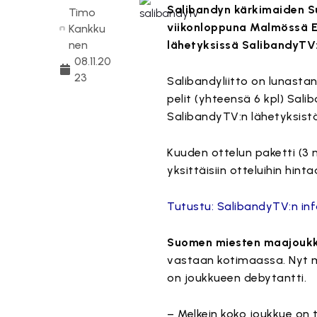
Salibandyn kärkimaiden Su
Timo
viikonloppuna Malmössä E
Kankku
nen
lähetyksissä SalibandyTV
08.11.20
23
Salibandyliitto on lunas
pelit (yhteensä 6 kpl) Sali
SalibandyTV:n lähetyksistä
Kuuden ottelun paketti (3 
yksittäisiin otteluihin hint
Tutustu: SalibandyTV:n inf
Suomen miesten maajouk
vastaan kotimaassa. Nyt m
on joukkueen debytantti.
– Melkein koko joukkue on t