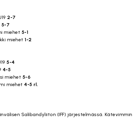
 U19
2-7
9
5-7
mi miehet
5-1
ekki miehet
1-2
U19
5-4
19
4-5
tsi miehet
5-6
omi miehet
4-5 rl.
invälisen Salibandyliiton (IFF) järjestelmässä. Kätevimmin