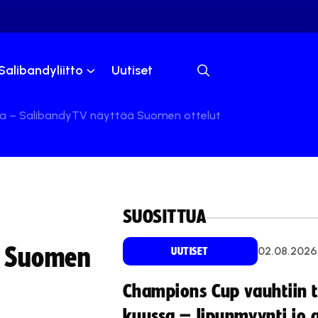
Salibandyliitto
Uutiset
na – SalibandyTV näyttää Suomen ottelut
SUOSITTUA
ä Suomen
02.08.2026
UUTISET
Champions Cup vauhtiin 
kuussa – lipunmyynti jo 