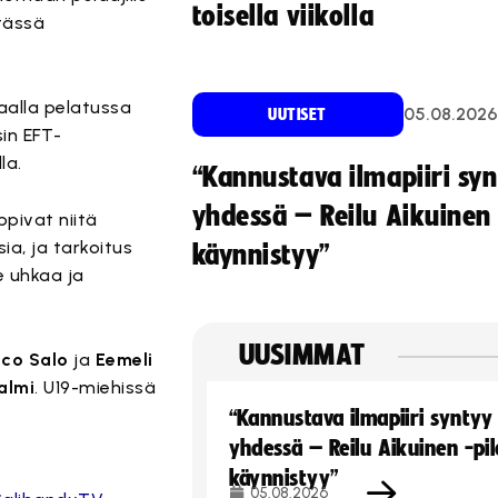
toisella viikolla
 tässä
aalla pelatussa
05.08.2026
UUTISET
in EFT-
la.
“Kannustava ilmapiiri sy
yhdessä – Reilu Aikuinen 
ppivat niitä
ia, ja tarkoitus
käynnistyy”
e uhkaa ja
UUSIMMAT
ico Salo
ja
Eemeli
almi
. U19-miehissä
“Kannustava ilmapiiri syntyy
yhdessä – Reilu Aikuinen -pil
käynnistyy”
05.08.2026