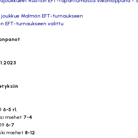
aajoukkueet Ruotsin EFT-tapahtumassa viikonloppuna - 
 joukkue Malmön EFT-turnaukseen
 EFT-turnaukseen valittu
oonpanot
11.2023
etyksiin
19
6-5 rl.
tsi miehet
7-4
U19
6-7
kki miehet
8-12