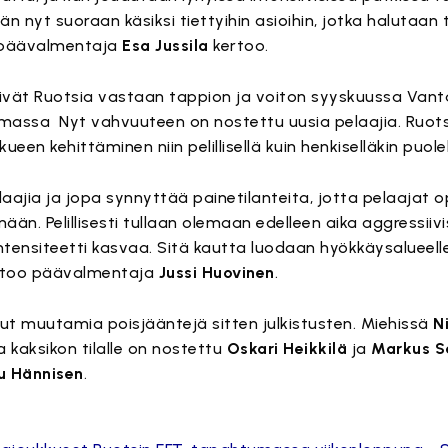
n nyt suoraan käsiksi tiettyihin asioihin, jotka halutaan
, päävalmentaja
Esa Jussila
kertoo.
vät Ruotsia vastaan tappion ja voiton syyskuussa Vant
massa Nyt vahvuuteen on nostettu uusia pelaajia. Ruots
en kehittäminen niin pelillisellä kuin henkiselläkin puolel
aajia ja jopa synnyttää painetilanteita, jotta pelaajat o
än. Pelillisesti tullaan olemaan edelleen aika aggressiivis
 intensiteetti kasvaa. Sitä kautta luodaan hyökkäysalueell
ertoo päävalmentaja
Jussi Huovinen
.
lut muutamia poisjääntejä sitten julkistusten. Miehissä
N
a kaksikon tilalle on nostettu
Oskari Heikkilä
ja
Markus S
u Hännisen
.