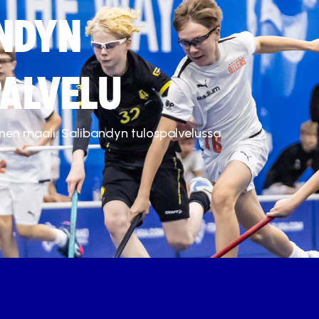
NDYN
ALVELU
inen maali. Salibandyn tulospalvelussa.