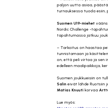
paljon uutta asiaa, päästää
turnauksessa tuoda esiin
Suomen U19-miehet
väänsi
Nordic Challenge -tapahtu
tapahtumassa jatkuu joukkue
– Tarkoitus on haastaa pel
tunnistamaan ja käsittelemä
on, että peli virtaa ja sen
edelleen maalipaikkoja, k
Suomen joukkueisiin on tul
Salin
eivät lähde Ruotsiin j
Matias Knuuti
korvaa
Artt
Lue myös: