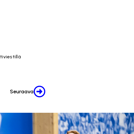
viestillä
Seuraava