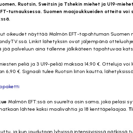
omen, Ruotsin, Sveitsin ja Tshekin miehet ja U19-miehet
FT-turnauksessa. Suomen maajoukkueiden otteita voi s
:ssä.
tanut oikeudet näyttää Malmön EFT-tapahtuman Suomen
bandyTV:ssä. Linkit lähetyksiin ovat jäljempänä otteluohj
 jää palveluun aina tallenne jälkikäteen tapahtuvaa kats
miesten peliä ja 3 U19-peliä) maksaa 14,90 €. Otteluja vo
aan 6,90 €. Signaali tulee Ruotsin liiton kautta, lähetyksiss
opaketti
kue
Malmön EFT:ssä on suurelta osin sama, joka pelasi s
atkaan lähtee kaksi maalivahtia ja 18 kenttäpelaajaa.
T
uttu, ja kun joudutaan lyhyissä intensiivisissä pätkissä 