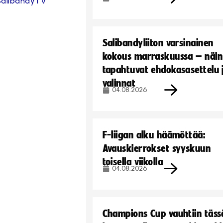
SalibandyTV
Salibandyliiton varsinainen
kokous marraskuussa – näin
tapahtuvat ehdokasasettelu 
valinnat
04.08.2026
F-liigan alku häämöttää:
Avauskierrokset syyskuun
toisella viikolla
04.08.2026
Champions Cup vauhtiin täss