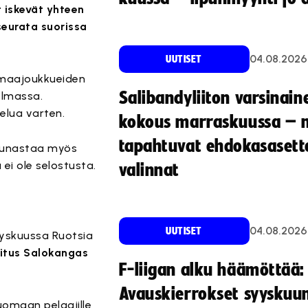
 iskevät yhteen
eurata suorissa
04.08.2026
UUTISET
 maajoukkueiden
Salibandyliiton varsinain
elmassa.
elua varten.
kokous marraskuussa – 
tapahtuvat ehdokasasette
i lunastaa myös
ä ei ole selostusta.
valinnat
04.08.2026
UUTISET
yyskuussa Ruotsia
iitus Salokangas
F-liigan alku häämöttää:
Avauskierrokset syyskuu
tuomaan pelaajille