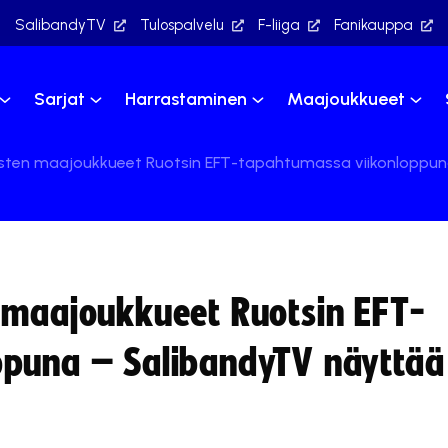
SalibandyTV
Tulospalvelu
F-liiga
Fanikauppa
Sarjat
Harrastaminen
Maajoukkueet
esten maajoukkueet Ruotsin EFT-tapahtumassa viikonloppu
 maajoukkueet Ruotsin EFT-
ppuna – SalibandyTV näyttä