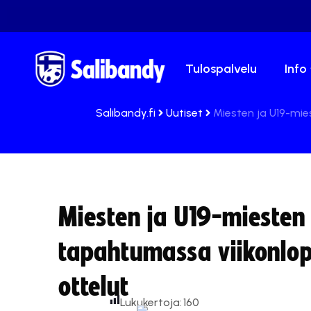
Tulospalvelu
Info
Salibandy.fi
Uutiset
Miesten ja U19-mi
Miesten ja U19-miesten
tapahtumassa viikonlo
ottelut
Lukukertoja:
160