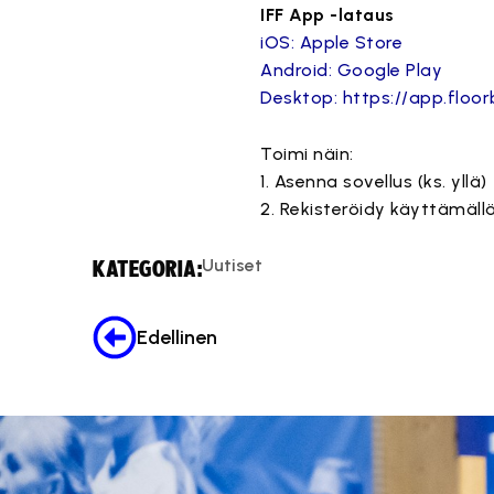
IFF App -lataus
iOS: Apple Store
Android: Google Play
Desktop: https://app.floorb
Toimi näin:
1. Asenna sovellus (ks. yllä)
2. Rekisteröidy käyttämäll
Uutiset
KATEGORIA:
Edellinen