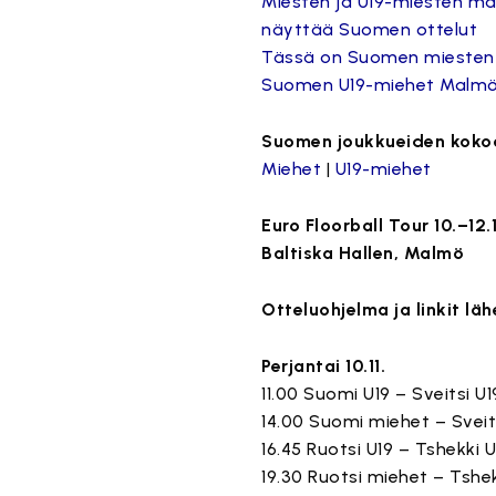
Miesten ja U19-miesten m
näyttää Suomen ottelut
Tässä on Suomen miesten
Suomen U19-miehet Malmön
Suomen joukkueiden kok
Miehet
|
U19-miehet
Euro Floorball Tour 10.–12.
Baltiska Hallen, Malmö
Otteluohjelma ja linkit läh
Perjantai 10.11.
11.00 Suomi U19 – Sveitsi U
14.00 Suomi miehet – Svei
16.45 Ruotsi U19 – Tshekki 
19.30 Ruotsi miehet – Tshe