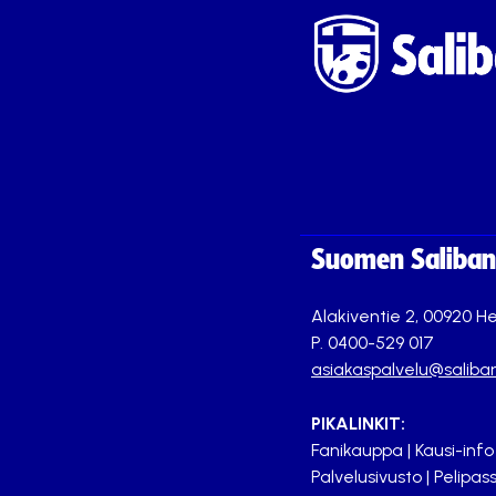
Suomen Saliband
Alakiventie 2, 00920 He
P. 0400-529 017
asiakaspalvelu@saliban
PIKALINKIT:
Fanikauppa
|
Kausi-info
Palvelusivusto
|
Pelipass