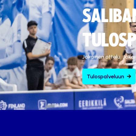
SALIBA
TULOSP
Jokainen ottelu. Joka
Tulospalveluun