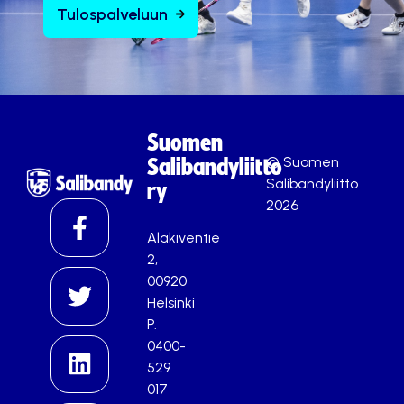
Tulospalveluun
Suomen
© Suomen
Salibandyliitto
Salibandyliitto
ry
2026
Alakiventie
2,
00920
Helsinki
P.
0400-
529
017