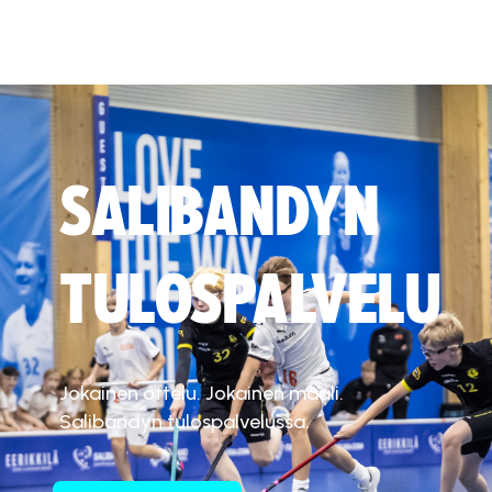
SALIBANDYN
TULOSPALVELU
Jokainen ottelu. Jokainen maali.
Salibandyn tulospalvelussa.