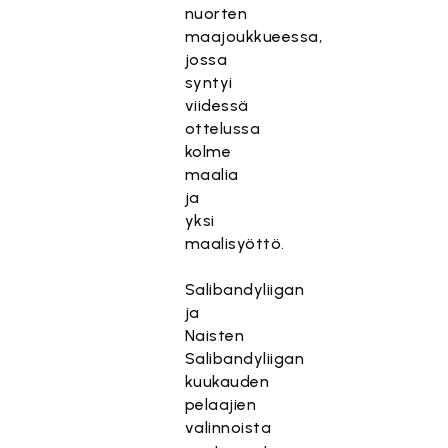
nuorten
maajoukkueessa,
jossa
syntyi
viidessä
ottelussa
kolme
maalia
ja
yksi
maalisyöttö.
Salibandyliigan
ja
Naisten
Salibandyliigan
kuukauden
pelaajien
valinnoista