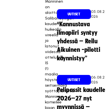
Manninen
on
05.08.2
aloittanut
UUTISET
026
Salibandyliigan
“Kannustava
kauden
huikealla
ilmapiiri syntyy
vireellä
yhdessä – Reilu
ja
latonut
Aikuinen -pilotti
viidessä
ottelussa
käynnistyy”
15
(!)
maalia
06.08.2
höystettyinä
UUTISET
026
seitsemällä
Pelipassit kaudelle
syöttöpisteellä.
Manninen
2026–27 nyt
komeilee
myynnissä –
liigan