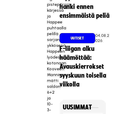
pistepörssin
hanki ennen
kärjessä
ensimmäistä peliä
ja
Happee
puhtaalla
pelillä
04.08.2
UUTISET
sarjan
026
ykkösenä.
F-liigan alku
Happeen
häämöttää:
lyödessä
kotonaan
Avauskierrokset
Kooveen
syyskuun toisella
Manninen
mätti
viikolla
saldon
6+2
ja
10-
UUSIMMAT
3-