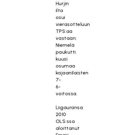
Hurjin
ilta
osui
vierasotteluun
TPS:aa
vastaan:
Niemelä
paukutti
kuusi
osumaa
kajaanilaisten
7-
6-
voitossa.
Liigauransa
2010
OLS:ssa
aloittanut