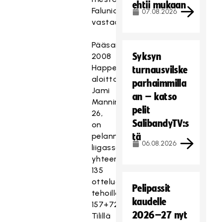
ehtii mukaan
Falunia
07.08.2026
vastaan.
Pääsarjapelit
Syksyn
2008
Happeessa
turnausvilske
aloittanut
parhaimmilla
Jami
an – katso
Manninen,
pelit
26,
SalibandyTV:s
on
pelannut
tä
06.08.2026
liigassa
yhteensä
135
ottelua
Pelipassit
tehoilla
kaudelle
157+72.
2026–27 nyt
Tilillä