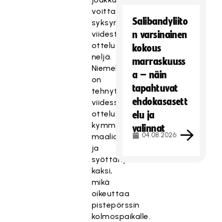
voittaessa
Salibandyliito
syksyn
viidestä
n varsinainen
ottelustaan
kokous
neljä.
marraskuuss
Niemelä
a – näin
on
tapahtuvat
tehnyt
ehdokasasett
viidessä
ottelussaan
elu ja
kymmenen
valinnat
04.08.2026
maalia
ja
syöttänyt
kaksi,
mikä
oikeuttaa
pistepörssin
kolmospaikalle.