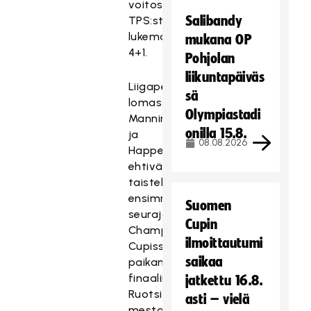
voitossa
Salibandy
TPS:stä
lukemat
mukana OP
4+1.
Pohjolan
liikuntapäiväs
Liigapelien
sä
lomassa
Olympiastadi
Manninen
onilla 15.8.
ja
08.08.2026
Happee
ehtivät
taistella
ensimmäisessä
Suomen
seurajoukkueiden
Cupin
Champions
ilmoittautumi
Cupissaan
saikaa
paikan
finaaliin
jatkettu 16.8.
Ruotsin
asti – vielä
mestari