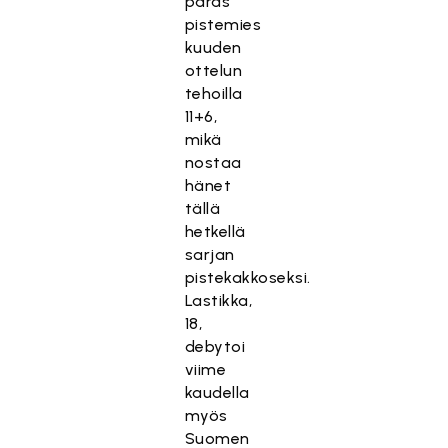
paras
pistemies
kuuden
ottelun
tehoilla
11+6,
mikä
nostaa
hänet
tällä
hetkellä
sarjan
pistekakkoseksi.
Lastikka,
18,
debytoi
viime
kaudella
myös
Suomen