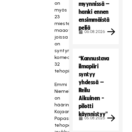
on
myynnissä –
myös
hanki ennen
23
ensimmäistä
miesten
peliä
maaottelua,
06.08.2026
joissa
on
syntynyt
komeat
“Kannustava
32
ilmapiiri
tehopistettä.
syntyy
yhdessä –
Emmi
Reilu
Niemelä
Aikuinen -
on
häärinyt
pilotti
Kajaani
käynnistyy”
Papasin
05.08.2026
tehopelaajana
joukkueen