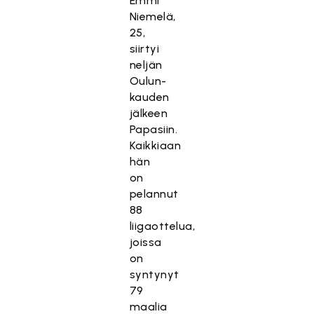
Emmi
Niemelä,
25,
siirtyi
neljän
Oulun-
kauden
jälkeen
Papasiin.
Kaikkiaan
hän
on
pelannut
88
liigaottelua,
joissa
on
syntynyt
79
maalia