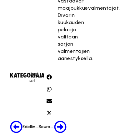
vastaavat
maajoukkuevalmentajat.
Divarin
kuukauden
pelaaja
valitaan
sarjan
valmentajien
äänestyksellä.
Uuti
KATEGORIA:
JAA:
set
Edellinen
Seuraava