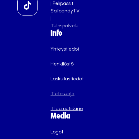
|
Pelipassit
SalibandyTV
|
Tulospalvelu
Info
Yhteystiedot
Henkilöstö
Laskutustiedot
Tietosuoja
Tilaa uutiskirje
Media
Logot