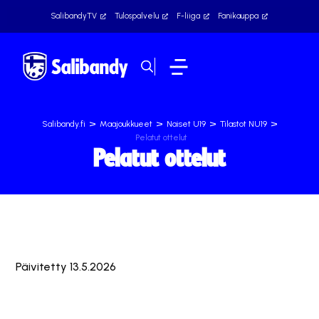
SalibandyTV
Tulospalvelu
F-liiga
Fanikauppa
>
>
>
>
Salibandy.fi
Maajoukkueet
Naiset U19
Tilastot NU19
Pelatut ottelut
Pelatut ottelut
Päivitetty 13.5.2026