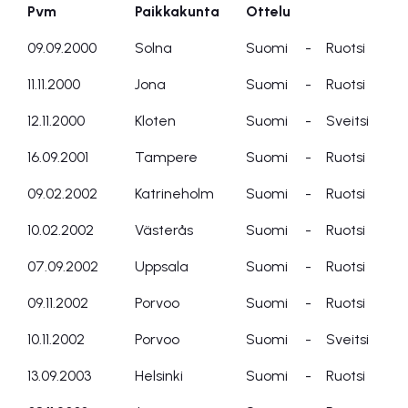
Pvm
Paikkakunta
Ottelu
Pvm
Paikkakunta
Ottelu
09.09.2000
Solna
Suomi
-
Ruotsi
11.11.2000
Jona
Suomi
-
Ruotsi
12.11.2000
Kloten
Suomi
-
Sveitsi
16.09.2001
Tampere
Suomi
-
Ruotsi
09.02.2002
Katrineholm
Suomi
-
Ruotsi
10.02.2002
Västerås
Suomi
-
Ruotsi
07.09.2002
Uppsala
Suomi
-
Ruotsi
09.11.2002
Porvoo
Suomi
-
Ruotsi
10.11.2002
Porvoo
Suomi
-
Sveitsi
13.09.2003
Helsinki
Suomi
-
Ruotsi