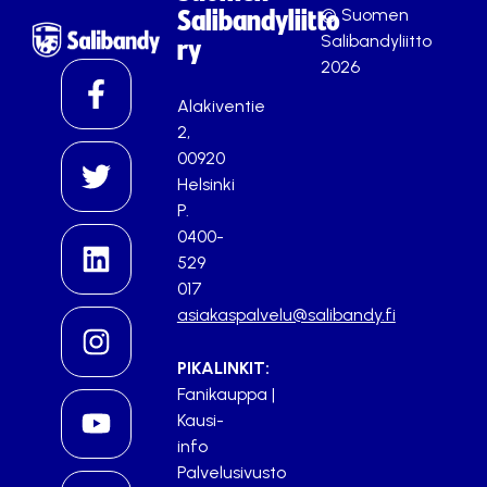
© Suomen
Salibandyliitto
Salibandyliitto
ry
2026
Alakiventie
2,
00920
Helsinki
P.
0400-
529
017
asiakaspalvelu@salibandy.fi
PIKALINKIT:
Fanikauppa
|
Kausi-
info
Palvelusivusto