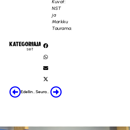
Kuvat:
NST
ja
Markku
Taurama.
Uuti
KATEGORIA:
JAA:
set
Edellinen
Seuraava