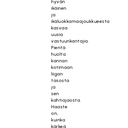
hyvän
ikäinen
ja
ikäluokkamaajoukkueesta
kasvaa
uusia
vastuunkantajia.
Pientä
huolta
kannan
kotimaan
liigan
tasosta
ja
sen
kahtiajaosta.
Haaste
on,
kuinka
kärkeä