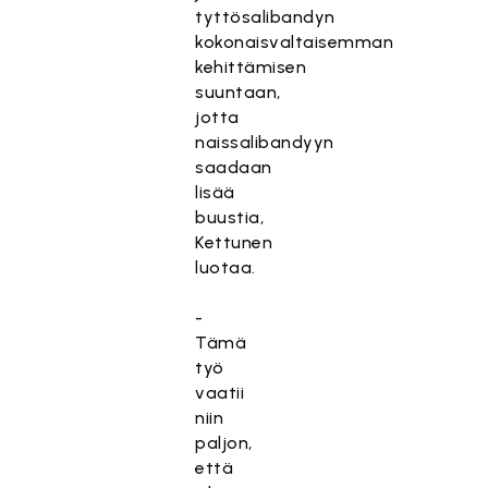
tyttösalibandyn
kokonaisvaltaisemman
kehittämisen
suuntaan,
jotta
naissalibandyyn
saadaan
lisää
buustia,
Kettunen
luotaa.
-
Tämä
työ
vaatii
niin
paljon,
että