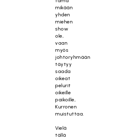
tämä
mikään
yhden
miehen
show
ole,
vaan
myös
johtoryhmään
täytyy
saada
oikeat
pelurit
oikeille
paikoille,
Kurronen
muistuttaa.
Vielä
tällä