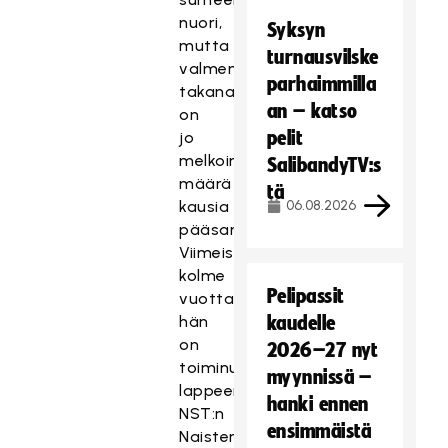
nuori,
Syksyn
mutta
turnausvilske
valmentajana
parhaimmilla
takana
an – katso
on
pelit
jo
melkoinen
SalibandyTV:s
määrä
tä
kausia
06.08.2026
pääsarjatasolla.
Viimeiset
kolme
Pelipassit
vuotta
hän
kaudelle
on
2026–27 nyt
toiminut
myynnissä –
lappeenrantalaisen
hanki ennen
NST:n
ensimmäistä
Naisten