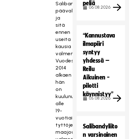
peliä
Salibandyliigajoukkueen
06.08.2026
päävalmentajana
ja
sitä
ennen
“Kannustava
useita
ilmapiiri
kausia
syntyy
valmennustiimissä.
yhdessä –
Vuodesta
2014
Reilu
alkaen
Aikuinen -
hän
pilotti
on
käynnistyy”
kuulunut
05.08.2026
alle
19-
vuotiaiden
tyttöjen
Salibandyliito
maajoukkueen
n varsinainen