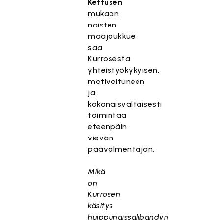
Kettusen
mukaan
naisten
maajoukkue
saa
Kurrosesta
yhteistyökykyisen,
motivoituneen
ja
kokonaisvaltaisesti
toimintaa
eteenpäin
vievän
päävalmentajan.
Mikä
on
Kurrosen
käsitys
huippunaissalibandyn