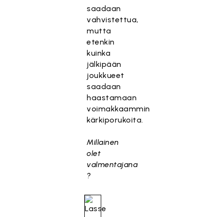
saadaan
vahvistettua,
mutta
etenkin
kuinka
jälkipään
joukkueet
saadaan
haastamaan
voimakkaammin
kärkiporukoita.
Millainen
olet
valmentajana
?