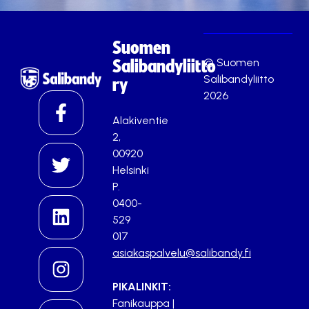
Suomen
© Suomen
Salibandyliitto
Salibandyliitto
ry
2026
Alakiventie
2,
00920
Helsinki
P.
0400-
529
017
asiakaspalvelu@salibandy.fi
PIKALINKIT:
Fanikauppa
|