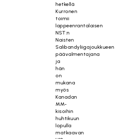
hetkellä
Kurronen
toimii
lappeenrantalaisen
NST:n
Naisten
Salibandyliigajoukkueen
päävalmentajana
ja
hän
on
mukana
myös
Kanadan
MM-
kisoihin
huhtikuun
lopulla
matkaavan