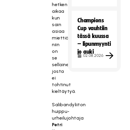
hetken
aikaa
kun
Champions
sain
Cup vauhtiin
asiaa
tässä kuussa
miettiä,
– lipunmyynti
niin
on
jo auki
02.08.2026
se
sellainen,
josta
ei
tohtinut
kieltäytyä.
Salibandyliiton
huippu-
urheilujohtaja
Petri