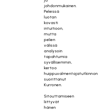
ja
johdonmukainen.
Peleissä
luotan
kovasti
intuitioon,
mutta
pelien
välissä
analysoin
tapahtumia
syvällisemmin,
kertoo
huippuvalmentajatutkinnon
suorittanut
Kurronen.
Sitouttamiseen
liittyvät
hänen