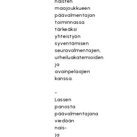
naisten
maajoukkueen
päävalmentajan
toiminnassa
tärkeäksi
yhteistyön
syventämisen
seuravalmentajien,
urheiluakatemioiden
ja
avainpelaajien
kanssa.
-
Lassen
panosta
päävalmentajana
viedään
nais-
ja