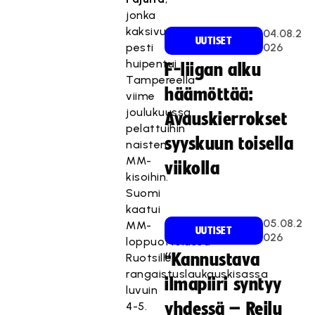
jonka
kaksivuotinen
04.08.2
UUTISET
pesti
026
huipentui
F-liigan alku
Tampereella
häämöttää:
viime
joulukuussa
Avauskierrokset
pelattuihin
syyskuun toisella
naisten
MM-
viikolla
kisoihin.
Suomi
kaatui
05.08.2
MM-
UUTISET
026
loppuottelussa
“Kannustava
Ruotsille
rangaistuslaukauskisassa
ilmapiiri syntyy
luvuin
4-5.
yhdessä – Reilu