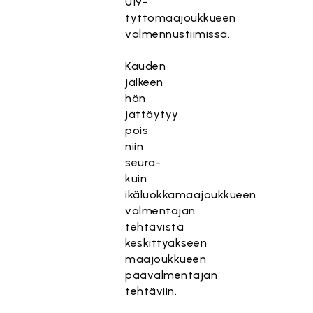
U19-
tyttömaajoukkueen
valmennustiimissä.
Kauden
jälkeen
hän
jättäytyy
pois
niin
seura-
kuin
ikäluokkamaajoukkueen
valmentajan
tehtävistä
keskittyäkseen
maajoukkueen
päävalmentajan
tehtäviin.