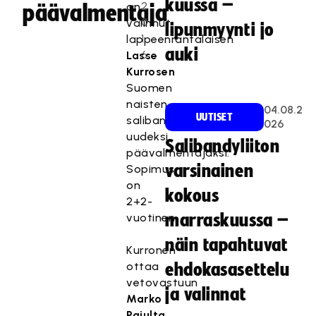
kuussa –
2
on
päävalmentaja
0
valinnut
lipunmyynti jo
1
lappeenrantalaisen
auki
6
Lasse
Kurrosen
Suomen
naisten
04.08.2
UUTISET
salibandymaajoukkueen
026
uudeksi
Salibandyliiton
päävalmentajaksi.
varsinainen
Sopimus
on
kokous
2+2-
vuotinen.
marraskuussa –
näin tapahtuvat
Kurronen
ottaa
ehdokasasettelu
vetovastuun
ja valinnat
Marko
Pajulta
,