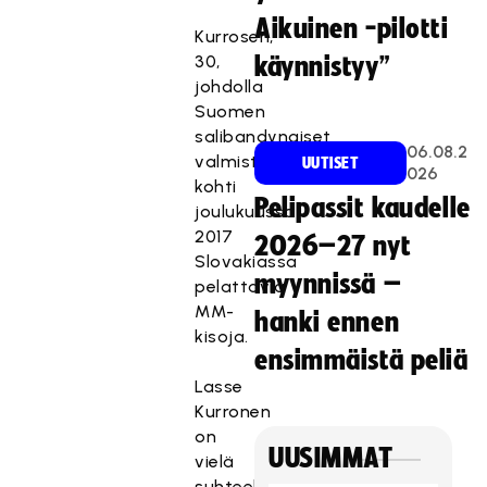
Aikuinen -pilotti
Kurrosen,
30,
käynnistyy”
johdolla
Suomen
salibandynaiset
06.08.2
valmistautuvat
UUTISET
026
kohti
Pelipassit kaudelle
joulukuussa
2017
2026–27 nyt
Slovakiassa
myynnissä –
pelattavia
MM-
hanki ennen
kisoja.
ensimmäistä peliä
Lasse
Kurronen
on
UUSIMMAT
vielä
suhteellisen