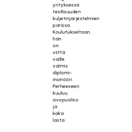
yrityksessä
teollisuuden
kuljetinjärjestelmien
parissa.
Koulutukseltaan
hän
on
viittä
vaille
valmis
diplomi-
insinööri.
Perheeseen
kuuluu
avopuoliso
ja
kaksi
lasta.