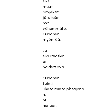
siksi
muut
projektit
jätetään
nyt
vähemmälle,
Kurronen
myöntää.
Ja
siviilityötkin
on
hoidettava.
Kurronen
toimii
liiketoimintajohtajana
n.
50
hengen