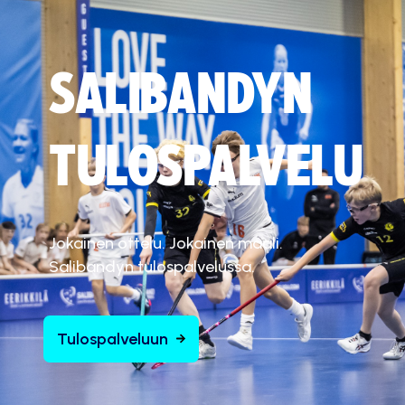
SALIBANDYN
TULOSPALVELU
Jokainen ottelu. Jokainen maali.
Salibandyn tulospalvelussa.
Tulospalveluun