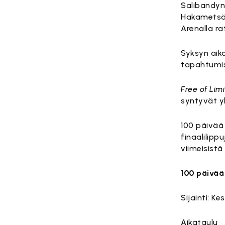
Salibandyn
Hakametsän
Arenalla ra
Syksyn aik
tapahtumis
Free of Limi
syntyvät yh
100 päivää
finaalilipp
viimeisist
100 päivää
Sijainti: K
Aikataulu