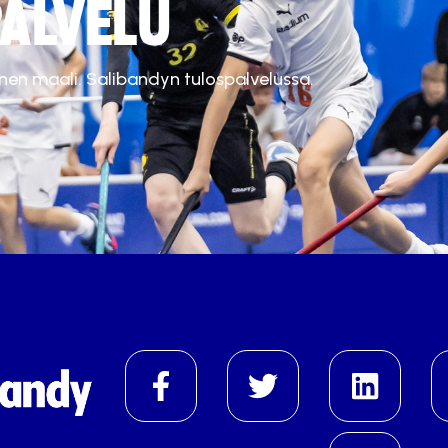
ALVELU
inen maali. Salibandyn tulospalvelussa.