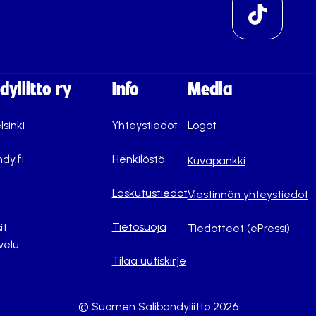
yliitto ry
Info
Media
lsinki
Yhteystiedot
Logot
dy.fi
Henkilöstö
Kuvapankki
Laskutustiedot
Viestinnän yhteystiedot
Tietosuoja
it
Tiedotteet (ePressi)
velu
Tilaa uutiskirje
© Suomen Salibandyliitto 2026