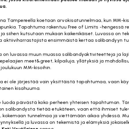
ua.
ana Tampereella koetaan arvokisatunnelmaa, kun MM-ki
aupunkia. Tapahtuma rakentuu Free of Limits -hengessä re
 ja siihen kutsutaan mukaan kaikenikäiset. Luvassa on t
na aktiiviharrastajista ensimmäistä kertaa salibandyyn tut
 on luvassa muun muassa salibandyaktiviteetteja ja lajik
elaajien meet&greet, kilpailuja, yllätyksiä ja mahdollis
joulukuun MM-kisoihin.
a ei ole järjestää vain yksittäistä tapahtumaa, vaan kä
tainen kisahuuma.
luoda päivästä koko perheen yhteisen tapahtuman. Tärke
on salibandysta tietää etukäteen, vaan että ihmiset tule
, kokemaan tunnelmaa ja viettämään aikaa yhdessä. Muk
ynnyksellä ja luvassa on tekemistä ja elämyksiä jokaiselle
i
Kati Voutilainen
sanoo.