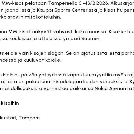
 MM-kisat pelataan Tampereella 5.–13.12.2026. Alkusarja
 jäähallissa ja Kauppi Sports Centerissä ja kisat huipen
tkaistaviin mitaliotteluihin.
ana MM-kisat näkyvät vahvasti koko maassa. Kisakiertue 
sa, kouluissa ja otteluissa ympäri Suomen.
ts
ei ole vain kisojen slogan. Se on ajatus siitä, että p
dessä ja kuuluvat kaikille.
 kisoihin -päivän yhteydessä vapautuu myyntiin myös raj
uja, joita on palautunut kisadelegaatioiden varauksista. 
ä mahdollisuuksista varmistaa paikkansa Nokia Arenan ratk
 kisoihin
eskustori, Tampere