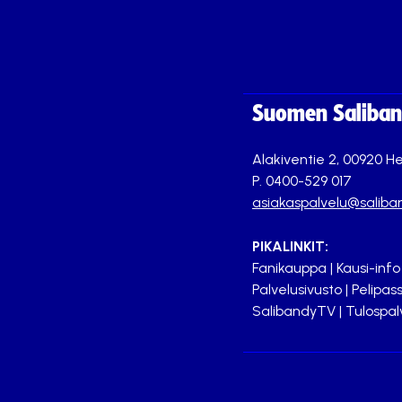
Suomen Saliband
Alakiventie 2, 00920 He
P. 0400-529 017
asiakaspalvelu@saliban
PIKALINKIT:
Fanikauppa
|
Kausi-info
Palvelusivusto
|
Pelipass
SalibandyTV
|
Tulospal