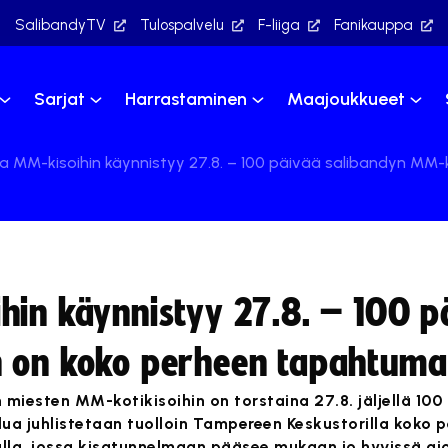
SalibandyTV
Tulospalvelu
F-liiga
Fanikauppa
Sarjat
Harrastaminen
Maajoukkueet
a MM-kisoihin käynnistyy 27.8. – 100 päivää salibandyn MM
hin käynnistyy 27.8. – 100 p
n on koko perheen tapahtuma
 miesten MM-kotikisoihin on torstaina 27.8. jäljellä 100
ua juhlistetaan tuolloin Tampereen Keskustorilla koko 
la, jossa kisatunnelmaan pääsee mukaan jo hyvissä ajo