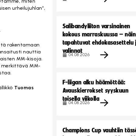
äytämme, miten
sen urheilujuhlan”,
Salibandyliiton varsinainen
.
kokous marraskuussa – näin
tapahtuvat ehdokasasettelu 
ästä rakentamaan
valinnat
saitusti nauttia
04.08.2026
aisten MM-kisoja.
ti merkittävä MM-
staa.
F-liigan alku häämöttää:
llikkö
Tuomas
Avauskierrokset syyskuun
toisella viikolla
04.08.2026
Champions Cup vauhtiin täss