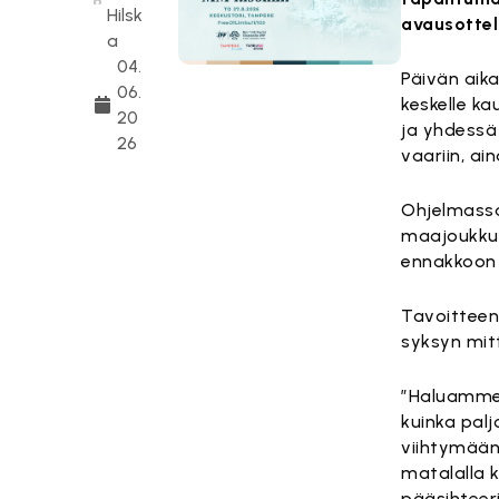
Hilsk
avausottel
a
04.
Päivän aik
06.
keskelle k
20
ja yhdessä
26
vaariin, ai
Ohjelmassa
maajoukkuep
ennakkoon 
Tavoitteen
syksyn mit
”Haluamme 
kuinka palj
viihtymään
matalalla k
pääsihteer