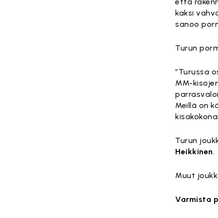
että rake
kaksi vahv
sanoo porm
Turun por
”Turussa o
MM-kisojen
parrasvalo
Meillä on 
kisakokona
Turun jouk
Heikkinen
.
Muut joukk
Varmista p