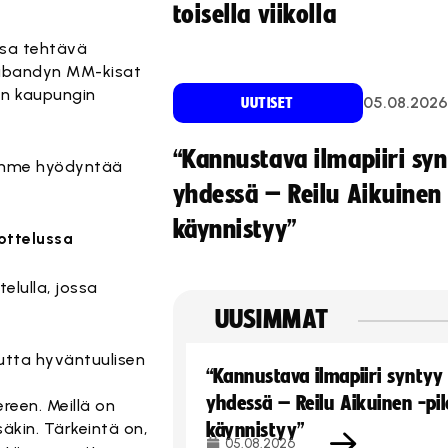
toisella viikolla
ssa tehtävä
alibandyn MM-kisat
en kaupungin
05.08.2026
UUTISET
“Kannustava ilmapiiri sy
oimme hyödyntää
yhdessä – Reilu Aikuinen 
käynnistyy”
ottelussa
elulla, jossa
UUSIMMAT
utta hyväntuulisen
“Kannustava ilmapiiri syntyy
yhdessä – Reilu Aikuinen -pil
een. Meillä on
äkin. Tärkeintä on,
käynnistyy”
05.08.2026