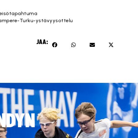
 Yleisötapahtuma
 Tampere-Turku-ystävyysottelu
JAA:
NDYN