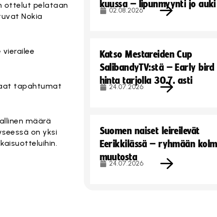
kuussa – lipunmyynti jo auki
n ottelut pelataan
02.08.2026
tuvat Nokia
vierailee
Katso Mestareiden Cup
SalibandyTV:stä – Early bird
hinta tarjolla 30.7. asti
arhaat tapahtumat
24.07.2026
allinen määrä
Suomen naiset leireilevät
Kyseessä on yksi
aisuotteluihin.
Eerikkilässä – ryhmään kol
muutosta
24.07.2026