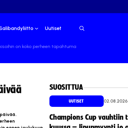
Salibandyliitto
Uutiset
-kisoihin on koko perheen tapahtuma
SUOSITTUA
äivää
02.08.2026
UUTISET
 päivää.
Champions Cup vauhtiin 
perheen
kuussa – lipunmyynti jo 
in ennen joulukuun