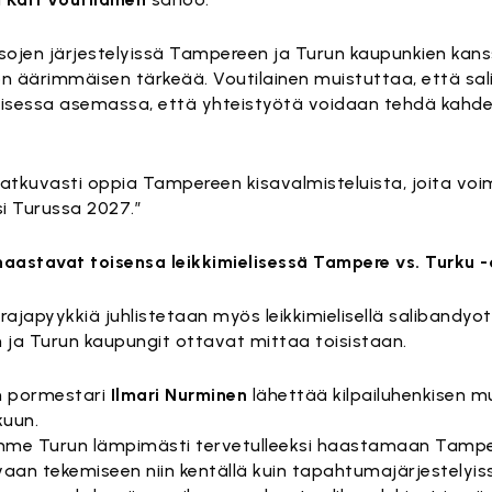
isojen järjestelyissä Tampereen ja Turun kaupunkien kan
on äärimmäisen tärkeää. Voutilainen muistuttaa, että s
lisessa asemassa, että yhteistyötä voidaan tehdä kahd
tkuvasti oppia Tampereen kisavalmisteluista, joita v
i Turussa 2027.”
haastavat toisensa leikkimielisessä Tampere vs. Turku -
rajapyykkiä juhlistetaan myös leikkimielisellä salibandyott
ja Turun kaupungit ottavat mittaa toisistaan.
 pormestari
Ilmari Nurminen
lähettää kilpailuhenkisen m
kuun.
me Turun lämpimästi tervetulleeksi haastamaan Tamper
aan tekemiseen niin kentällä kuin tapahtumajärjestelyiss