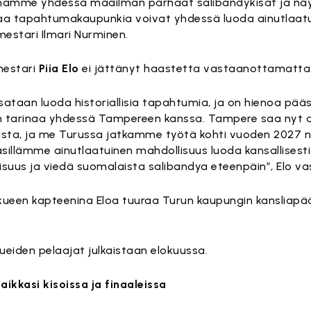
nnamme yhdessä maailman parhaat salibandykisat ja n
aa tapahtumakaupunkia voivat yhdessä luoda ainutlaatui
estari Ilmari Nurminen.
mestari
Piia Elo
ei jättänyt haastetta vastaanottamatta
sataan luoda historiallisia tapahtumia, ja on hienoa pä
 tarinaa yhdessä Tampereen kanssa. Tampere saa nyt an
ista, ja me Turussa jatkamme työtä kohti vuoden 2027 n
käsillämme ainutlaatuinen mahdollisuus luoda kansallises
isuus ja viedä suomalaista salibandya eteenpäin”, Elo va
kueen kapteenina Eloa tuuraa Turun kaupungin kansliapää
ueiden pelaajat julkaistaan elokuussa.
aikkasi kisoissa ja finaaleissa