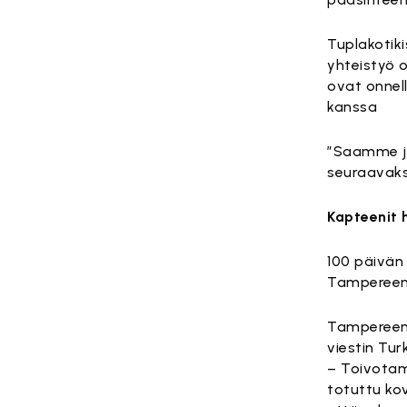
Tuplakotik
yhteistyö 
ovat onnel
kanssa
”Saamme ja
seuraavaks
Kapteenit 
100 päivän 
Tampereen 
Tampereen
viestin Tur
– Toivotam
totuttu kov