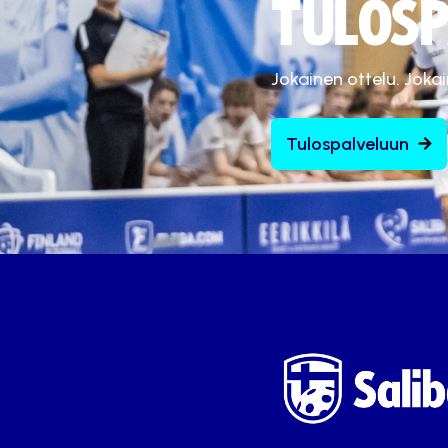
TULOSP
Jokainen ottelu. Joka
Tulospalveluun