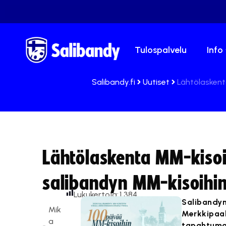
Tulospalvelu
Info
Salibandy.fi
Uutiset
Lähtölaskent
Lähtölaskenta MM-kisoi
salibandyn MM-kisoihi
Lukukertoja:
1 384
Salibandyn
Mik
Merkkipaal
a
tapahtumal