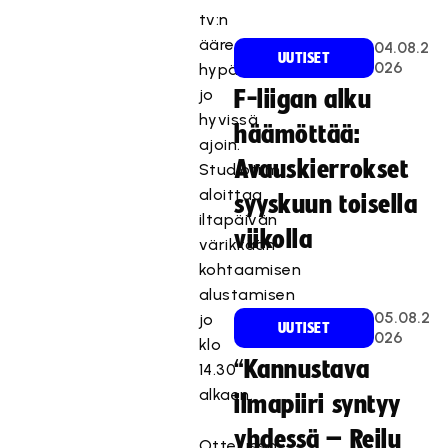
tv:n
ääreen
04.08.2
UUTISET
026
hypätä
jo
F-liigan alku
hyvissä
häämöttää:
ajoin.
Avauskierrokset
Studiotiimi
aloittaa
syyskuun toisella
iltapäivän
viikolla
värikkään
kohtaamisen
alustamisen
05.08.2
jo
UUTISET
026
klo
“Kannustava
14.30
alkaen.
ilmapiiri syntyy
yhdessä – Reilu
Ottelussa