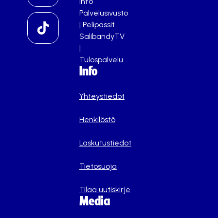
info
Palvelusivusto
|
Pelipassit
SalibandyTV
|
Tulospalvelu
Info
Yhteystiedot
Henkilöstö
Laskutustiedot
Tietosuoja
Tilaa uutiskirje
Media