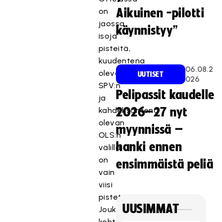
on
Aikuinen -pilotti
jaossa
käynnistyy”
isoja
pisteitä,
kuudentena
06.08.2
olevan
UUTISET
026
SPV:n
Pelipassit kaudelle
ja
kahdeksantena
2026–27 nyt
olevan
myynnissä –
OLS:n
hanki ennen
välillä
on
ensimmäistä peliä
vain
viisi
pistettä.
UUSIMMAT
Joukkueet
kohtasivat