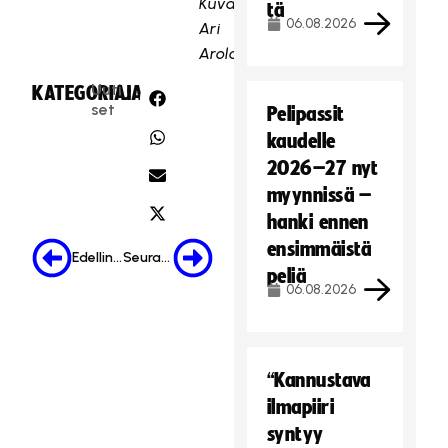
Kuva:
tä
06.08.2026
Ari
Arola
Uuti
KATEGORIA:
JAA:
set
Pelipassit
kaudelle
2026–27 nyt
myynnissä –
hanki ennen
ensimmäistä
Edellinen
Seuraava
peliä
06.08.2026
“Kannustava
ilmapiiri
syntyy