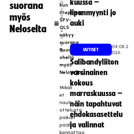
kuussa –
0
suorana
kun
.1
lipunmyynti jo
iltapäivän
myös
2
SPV-
auki
.
Neloselta
OLS
2
näkyy
0
suorana
2
04.08.2
Ruudun
UUTISET
3
026
ohella
Salibandyliiton
myös
varsinainen
Nelosella.
kokous
Mikäli
marraskuussa –
et
nauti
näin tapahtuvat
ottelusta
ehdokasasettelu
paikan
ja valinnat
päällä,
kannattaa