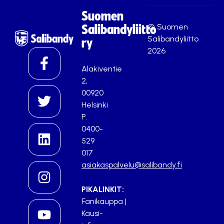
Suomen
© Suomen
Salibandyliitto
Salibandyliitto
ry
2026
Alakiventie
2,
00920
Helsinki
P.
0400-
529
017
asiakaspalvelu@salibandy.fi
PIKALINKIT:
Fanikauppa
|
Kausi-