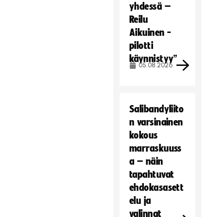
yhdessä –
Reilu
Aikuinen -
pilotti
käynnistyy”
05.08.2026
Salibandyliito
n varsinainen
kokous
marraskuuss
a – näin
tapahtuvat
ehdokasasett
elu ja
valinnat