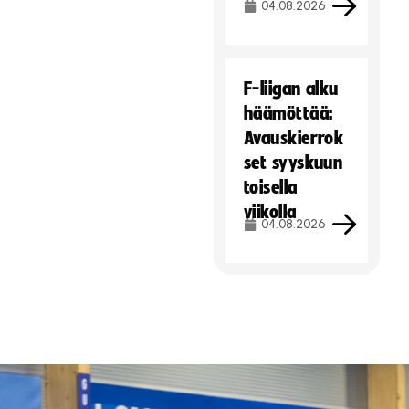
04.08.2026
F-liigan alku
häämöttää:
Avauskierrok
set syyskuun
toisella
viikolla
04.08.2026