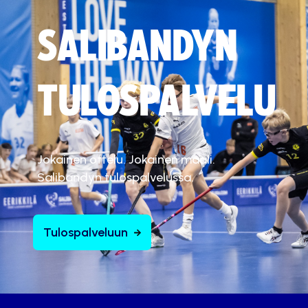
SALIBANDYN
TULOSPALVELU
Jokainen ottelu. Jokainen maali.
Salibandyn tulospalvelussa.
Tulospalveluun