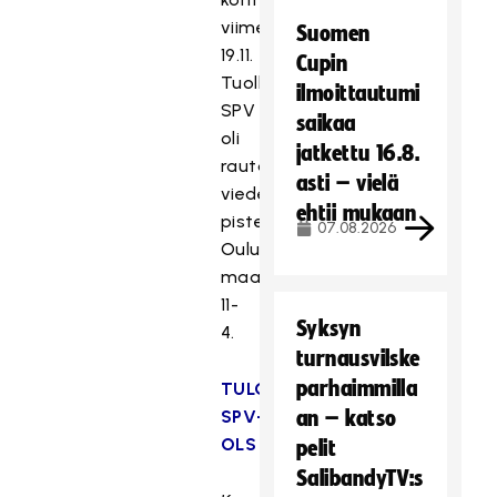
viimeksi
Suomen
19.11.
Cupin
Tuolloin
ilmoittautumi
SPV
saikaa
oli
jatkettu 16.8.
rautaa
asti – vielä
vieden
ehtii mukaan
pisteet
07.08.2026
Oulusta
maalein
11-
Syksyn
4.
turnausvilske
parhaimmilla
TULOSPALVELU:
SPV-
an – katso
OLS
pelit
SalibandyTV:s