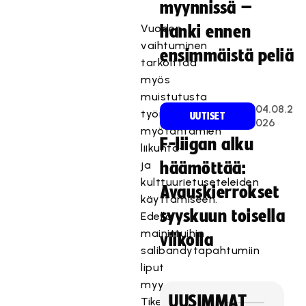
myynnissä –
Vuoden
hanki ennen
vaihtuminen
ensimmäistä peliä
tarkoittaa
myös
muistutusta
04.08.2
työnantajan
UUTISET
026
myötäntämien
F-liigan alku
liikunta-
ja
häämöttää:
kulttuurietuseteleiden
Avauskierrokset
käyttämiseen.
syyskuun toisella
Edellä
mainittuihin
viikolla
salibandytapahtumiin
liput
myy
UUSIMMAT
Tiketti