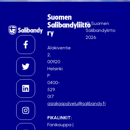
Suomen
© Suomen
Salibandyliitto
Salibandyliitto
ry
2026
Alakiventie
2,
00920
Helsinki
P.
0400-
529
017
asiakaspalvelu@salibandy.fi
PIKALINKIT:
Fanikauppa
|