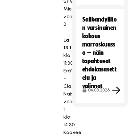
SPV,
Miesten
välierä
Salibandyliito
2
n varsinainen
kokous
La
marraskuuss
13.1.2024
a – näin
klo
tapahtuvat
11:30
ehdokasasett
EräViikingit
elu ja
–
valinnat
Classic,
04.08.2026
Naisten
välierä
1
klo
14:30
Koovee