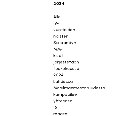
2024
Alle
19-
vuotiaiden
naisten
Salibandyn
MM-
kisat
järjestetään
toukokuussa
2024
Lahdessa.
Maailmanmestaruudesta
kamppailee
yhteensä
16
maata,