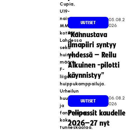
Cupia,
U19-
naisten
05.08.2
UUTISET
026
MM-
kotikisat
“Kannustava
Lahdessa
ilmapiiri syntyy
sekä
yhdessä – Reilu
huima
määrä
Aikuinen -pilotti
F-
käynnistyy”
liigan
huippukamppailuja.
Urheilun
06.08.2
huumaa
UUTISET
026
ja
Pelipassit kaudelle
fanittamisen
koko
2026–27 nyt
tunneskaalaa.