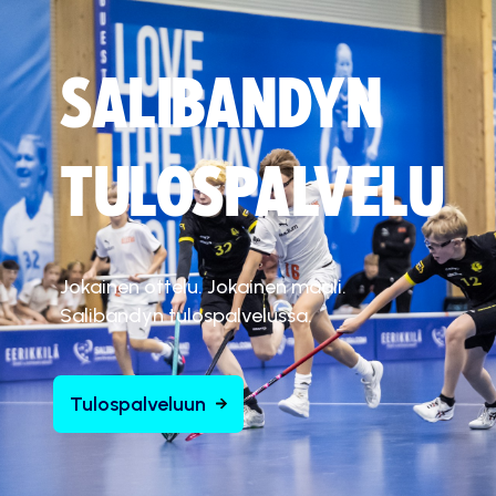
SALIBANDYN
TULOSPALVELU
Jokainen ottelu. Jokainen maali.
Salibandyn tulospalvelussa.
Tulospalveluun