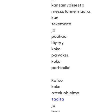
kansainvälisestä
messutunnelmasta,
kun
tekemistä
ja
puuhaa
löytyy
koko
päiväksi,
koko
perheelle!
Katso
koko
otteluohjelma
täältä
ja
liput