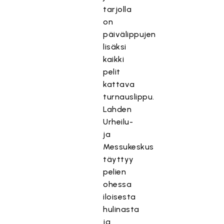
tarjolla
on
päivälippujen
lisäksi
kaikki
pelit
kattava
turnauslippu.
Lahden
Urheilu-
ja
Messukeskus
täyttyy
pelien
ohessa
iloisesta
hulinasta
ja