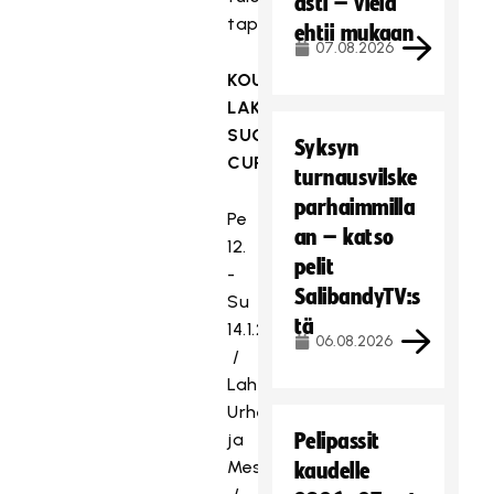
asti – vielä
tapahtumista:
ehtii mukaan
07.08.2026
KOUVOLAN
LAKRITSI
SUOMEN
Syksyn
CUP
turnausvilske
parhaimmilla
Pe
an – katso
12.
pelit
-
SalibandyTV:s
Su
tä
14.1.2024
06.08.2026
/
Lahden
Urheilu-
ja
Pelipassit
Messukeskus
kaudelle