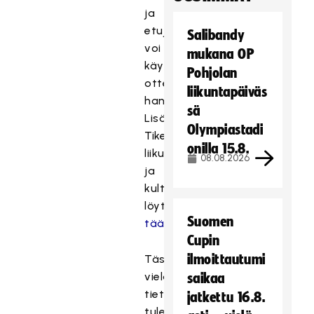
ja
etuja
Salibandy
voi
mukana OP
käyttää
Pohjolan
ottelulippujen
liikuntapäiväs
hankintaan.
sä
Lisätietoja
Olympiastadi
Tiketin
onilla 15.8.
liikunta-
08.08.2026
ja
kultuurieduista
löytyy
Suomen
täältä.
Cupin
ilmoittautumi
Tässä
vielä
saikaa
tietoja
jatkettu 16.8.
tulevista