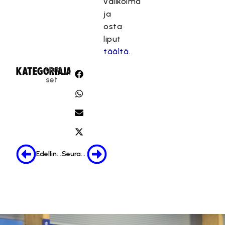
valikoima
ja
osta
liput
täältä.
Uuti
KATEGORIA:
JAA:
set
Edellinen
Seuraava