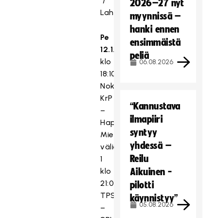
/
2026–27 nyt
Lahti
myynnissä –
hanki ennen
Pe
ensimmäistä
12.1.2024
peliä
klo
06.08.2026
18:10
Nokian
KrP
“Kannustava
–
ilmapiiri
Happee,
syntyy
Miesten
yhdessä –
välierä
Reilu
1
klo
Aikuinen -
21:00
pilotti
TPS
käynnistyy”
05.08.2026
–