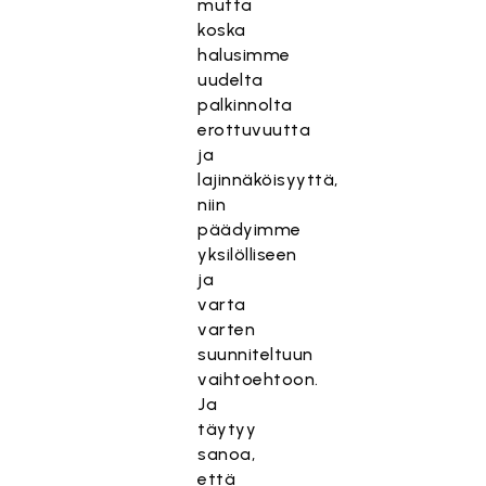
mutta
koska
halusimme
uudelta
palkinnolta
erottuvuutta
ja
lajinnäköisyyttä,
niin
päädyimme
yksilölliseen
ja
varta
varten
suunniteltuun
vaihtoehtoon.
Ja
täytyy
sanoa,
että