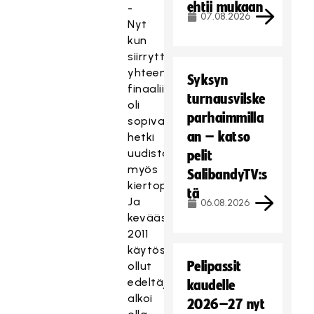
ehtii mukaan
-
07.08.2026
Nyt
kun
siirryttiin
yhteen
Syksyn
finaaliin,
turnausvilske
oli
parhaimmilla
sopiva
an – katso
hetki
uudistaa
pelit
myös
SalibandyTV:s
kiertopalkinto.
tä
Ja
06.08.2026
keväästä
2011
käytössä
Pelipassit
ollut
edeltäjä
kaudelle
alkoi
2026–27 nyt