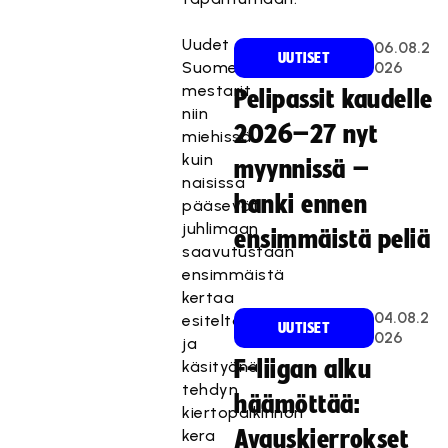
Uudet
06.08.2
UUTISET
Suomen
026
mestarit
Pelipassit kaudelle
niin
2026–27 nyt
miehissä
kuin
myynnissä –
naisissa
hanki ennen
pääsevät
juhlimaan
ensimmäistä peliä
saavutustaan
ensimmäistä
kertaa
04.08.2
esiteltävän
UUTISET
026
ja
F-liigan alku
käsityönä
tehdyn
häämöttää:
kiertopalkinnon
kera
Avauskierrokset