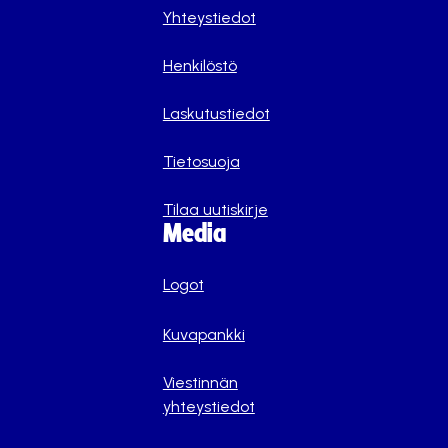
Yhteystiedot
Henkilöstö
Laskutustiedot
Tietosuoja
Tilaa uutiskirje
Media
Logot
Kuvapankki
Viestinnän
yhteystiedot