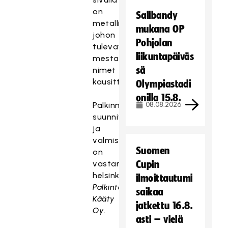
on
Salibandy
metallilaatta,
mukana OP
johon
Pohjolan
tulevat
liikuntapäiväs
mestarijoukkueiden
sä
nimet
kausittain.
Olympiastadi
onilla 15.8.
Palkinnon
08.08.2026
suunnittelusta
ja
valmistuksesta
Suomen
on
vastannut
Cupin
helsinkiläinen
ilmoittautumi
Palkintotukku-
saikaa
Kääty
jatkettu 16.8.
Oy
.
asti – vielä