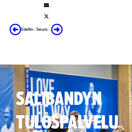
Edellinen
Seuraava
SALIBANDYN
TULOSPALVELU