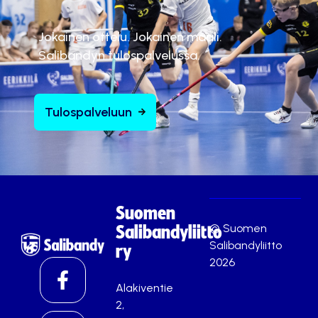
Jokainen ottelu. Jokainen maali.
Salibandyn tulospalvelussa.
Tulospalveluun
Suomen
© Suomen
Salibandyliitto
Salibandyliitto
ry
2026
Alakiventie
2,