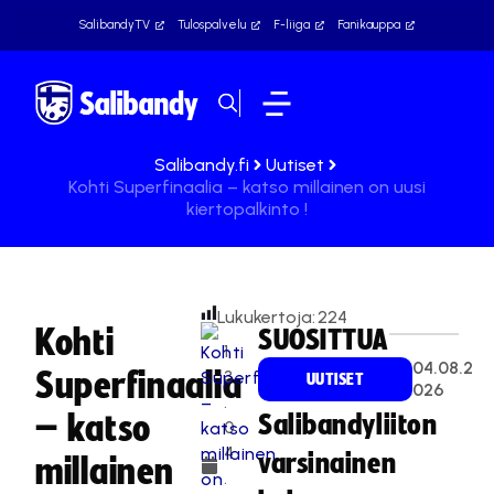
SalibandyTV
Tulospalvelu
F-liiga
Fanikauppa
Salibandy.fi
Uutiset
Kohti Superfinaalia – katso millainen on uusi
kiertopalkinto !
Lukukertoja:
224
Kohti
SUOSITTUA
1
04.08.2
Superfinaalia
3
UUTISET
026
.
– katso
Salibandyliiton
0
4
varsinainen
millainen
.