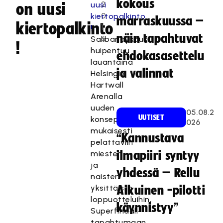
kokous
2
on uusi
0
marraskuussa –
kiertopalkinto
1
näin tapahtuvat
6
Salibandykausi
!
huipentuu
ehdokasasettelu
lauantaina
ja valinnat
Helsingin
Hartwall
Arenalla
uuden
05.08.2
UUTISET
konseptin
026
mukaisesti
“Kannustava
pelattaviin
miesten
ilmapiiri syntyy
ja
yhdessä – Reilu
naisten
yksittäisiin
Aikuinen -pilotti
loppuotteluihin,
käynnistyy”
Superfinaali-
tapahtumaan.