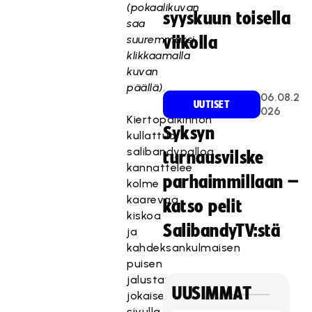
(pokaalikuvan
syyskuun toisella
saa
suuremmaksi
viikolla
klikkaamalla
kuvan
päällä)
.
06.08.2
UUTISET
026
Kiertopalkinnon
Syksyn
kullattua
salibandypalloa
turnausvilske
kannattelee
parhaimmillaan –
kolme
kaarevaa
katso pelit
kiskoa
SalibandyTV:stä
ja
kahdeksankulmaisen
puisen
jalustan
UUSIMMAT
jokaisella
sivulla