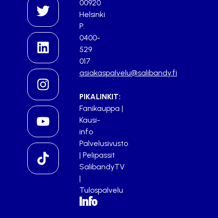
00920
Helsinki
P.
0400-
529
017
asiakaspalvelu@salibandy.fi
PIKALINKIT:
Fanikauppa
|
Kausi-
info
Palvelusivusto
|
Pelipassit
SalibandyTV
|
Tulospalvelu
Info