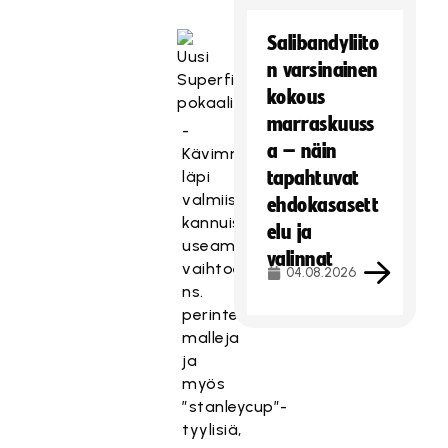
Salibandyliito
n varsinainen
kokous
marraskuuss
-
a – näin
Kävimme
läpi
tapahtuvat
valmiista
ehdokasasett
kannuista
elu ja
useampiakin
valinnat
vaihtoehtoja,
04.08.2026
ns.
perinteisiä
malleja
ja
myös
”stanleycup”-
tyylisiä,