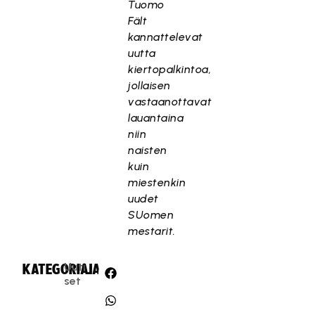
Tuomo
Fält
kannattelevat
uutta
kiertopalkintoa,
jollaisen
vastaanottavat
lauantaina
niin
naisten
kuin
miestenkin
uudet
SUomen
mestarit.
Uuti
KATEGORIA:
JAA:
set