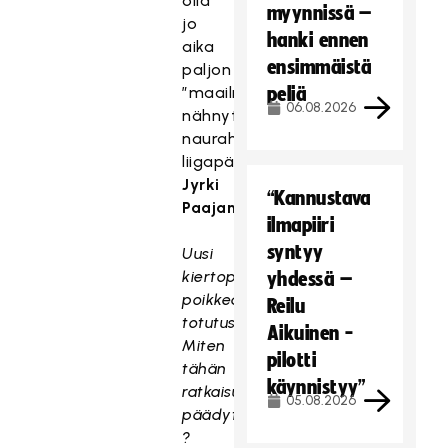
olla
myynnissä –
jo
hanki ennen
aika
ensimmäistä
paljon
”maailmaa
peliä
06.08.2026
nähnyt”,
naurahtaa
liigapäällikkö
Jyrki
“Kannustava
Paajanen
.
ilmapiiri
syntyy
Uusi
kiertopalkinto
yhdessä –
poikkeaa
Reilu
totutusta.
Aikuinen -
Miten
pilotti
tähän
käynnistyy”
ratkaisuun
05.08.2026
päädyttiin
?