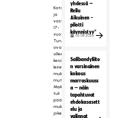
yhdessä –
Kataja
Reilu
ja
Aikuinen -
vasta
pilotti
17-
käynnistyy”
vuotias
05.08.2026
Turunen
ovat
olleet
Salibandyliito
kesän
n varsinainen
leireillä
kokous
mukana,
mutta
marraskuuss
Maikola
a – näin
tuli
tapahtuvat
päävalmentajan
ehdokasasett
mukaan
elu ja
jokerikorttina.
valinnat