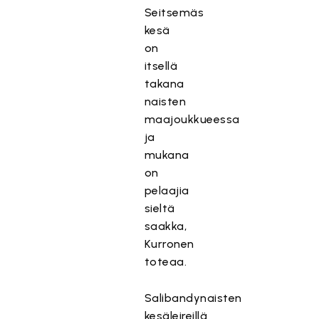
Seitsemäs
kesä
on
itsellä
takana
naisten
maajoukkueessa
ja
mukana
on
pelaajia
sieltä
saakka,
Kurronen
toteaa.
Salibandynaisten
kesäleireillä