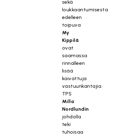
sekä
loukkaantumisesta
edelleen
toipuva
My
Kippilä
ovat
saamassa
rinnalleen
lisää
kaivattuja
vastuunkantajia.
TPS
Milla
Nordlundin
johdolla
teki
tuhoisaa