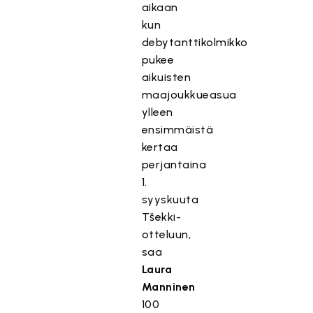
aikaan
kun
debytanttikolmikko
pukee
aikuisten
maajoukkueasua
ylleen
ensimmäistä
kertaa
perjantaina
1.
syyskuuta
Tšekki-
otteluun,
saa
Laura
Manninen
100