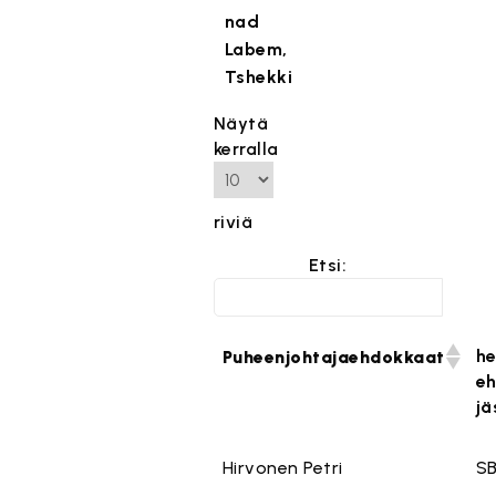
nad
Labem,
Tshekki
Näytä
kerralla
riviä
Etsi:
he
Puheenjohtajaehdokkaat
e
jä
Hirvonen Petri
SB