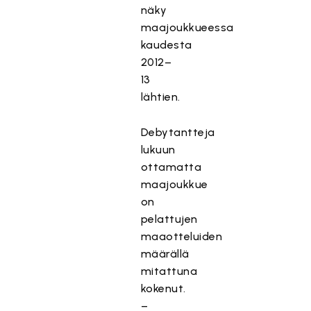
näky
maajoukkueessa
kaudesta
2012–
13
lähtien.
Debytantteja
lukuun
ottamatta
maajoukkue
on
pelattujen
maaotteluiden
määrällä
mitattuna
kokenut.
–