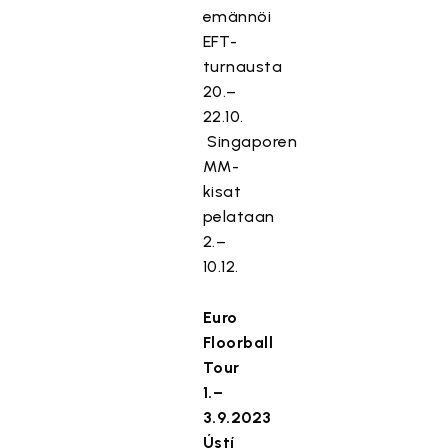
emännöi
EFT-
turnausta
20.–
22.10.
Singaporen
MM-
kisat
pelataan
2.–
10.12.
Euro
Floorball
Tour
1.–
3.9.2023
Ústí