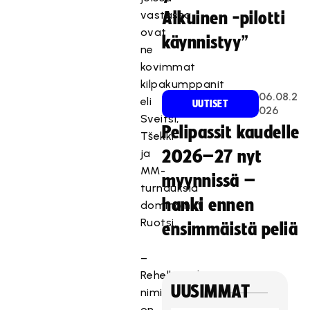
vastassa
Aikuinen -pilotti
ovat
käynnistyy”
ne
kovimmat
kilpakumppanit
06.08.2
eli
UUTISET
026
Sveitsi,
Pelipassit kaudelle
Tšekki
ja
2026–27 nyt
MM-
myynnissä –
turnauksia
hanki ennen
dominoinut
Ruotsi.
ensimmäistä peliä
–
Rehellisyyden
UUSIMMAT
nimissä
on