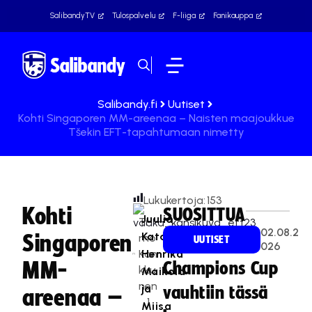
SalibandyTV
Tulospalvelu
F-liiga
Fanikauppa
Salibandy.fi
Uutiset
Kohti Singaporen MM-areenaa – Naisten maajoukkue
Tšekin EFT-tapahtumaan nimetty
Lukukertoja:
153
Kohti
SUOSITTUA
Juulia
Ti
02.08.2
Kataja,
Singaporen
mo
UUTISET
026
Kan
Henrika
MM-
Champions Cup
kku
Maikola
nen
ja
vauhtiin tässä
areenaa –
1
Miisa