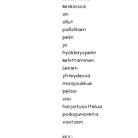
keskiössä
on
ollut
pallollisen
pelin
ja
hyökkäyspelin
kehittäminen.
Leirien
yhteydessä
maajoukkue
pelasi
viisi
harjoitusottelua
poikajunioreita
vastaan.
EFT-