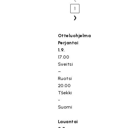
1
❯
Otteluohjelma
Perjantai
1.9.
17.00
Sveitsi
–
Ruotsi
20.00
Tšekki
-
Suomi
Lauantai