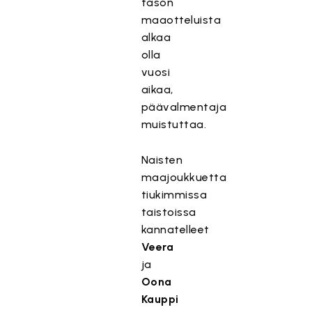
tason
maaotteluista
alkaa
olla
vuosi
aikaa,
päävalmentaja
muistuttaa.
Naisten
maajoukkuetta
tiukimmissa
taistoissa
kannatelleet
Veera
ja
Oona
Kauppi