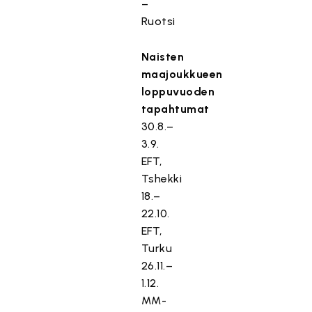
–
Ruotsi
Naisten
maajoukkueen
loppuvuoden
tapahtumat
30.8.–
3.9.
EFT,
Tshekki
18.–
22.10.
EFT,
Turku
26.11.–
1.12.
MM-