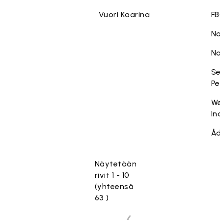
Vuori Kaarina
FB
No
No
Se
Pe
W
In
Åd
Näytetään
rivit 1 - 10
(yhteensä
63 )
❮