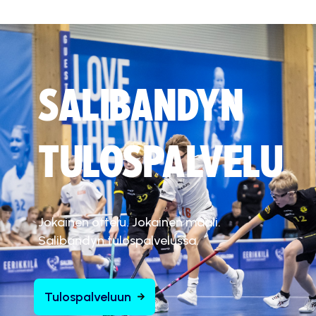
SALIBANDYN
TULOSPALVELU
Jokainen ottelu. Jokainen maali.
Salibandyn tulospalvelussa.
Tulospalveluun