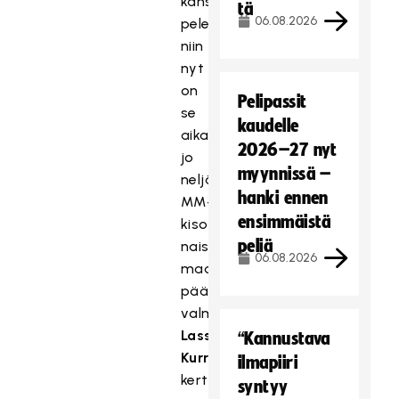
kansainvälisissä
tä
06.08.2026
peleissä,
niin
nyt
on
Pelipassit
se
kaudelle
aika,
2026–27 nyt
jo
myynnissä –
neljänsiin
hanki ennen
MM-
ensimmäistä
kisoihinsa
peliä
naisten
06.08.2026
maajoukkueen
päävalmentajana
valmistautuva
Lasse
“Kannustava
Kurronen
ilmapiiri
kertoo.
syntyy