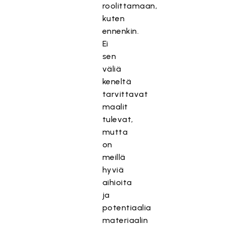
roolittamaan,
kuten
ennenkin.
Ei
sen
väliä
keneltä
tarvittavat
maalit
tulevat,
mutta
on
meillä
hyviä
aihioita
ja
potentiaalia
materiaalin