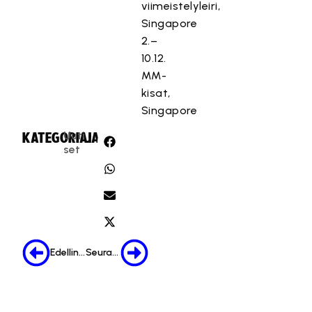
viimeistelyleiri,
Singapore
2.–
10.12.
MM-
kisat,
Singapore
Uuti
KATEGORIA:
JAA:
set
Edellinen
Seuraava