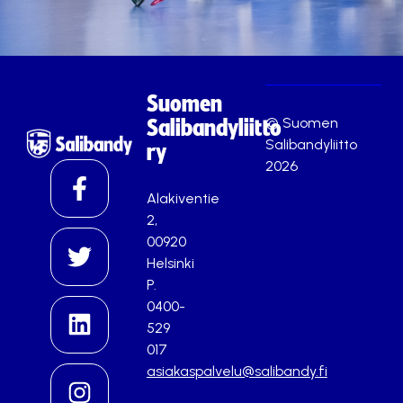
Suomen
© Suomen
Salibandyliitto
Salibandyliitto
ry
2026
Alakiventie
2,
00920
Helsinki
P.
0400-
529
017
asiakaspalvelu@salibandy.fi