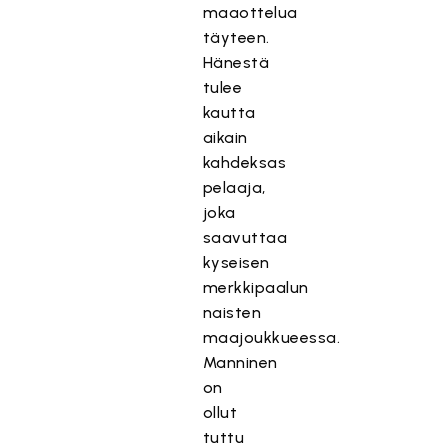
maaottelua
täyteen.
Hänestä
tulee
kautta
aikain
kahdeksas
pelaaja,
joka
saavuttaa
kyseisen
merkkipaalun
naisten
maajoukkueessa.
Manninen
on
ollut
tuttu