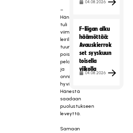
04.08.2026
–
Hän
tuli
F-liigan alku
viime
häämöttää:
leirille
Avauskierrok
tuuraamaan
set syyskuun
poisjäänyttä
toisella
pelaajaa
viikolla
ja
04.08.2026
onnistui
hyvin.
Hänestä
saadaan
puolustukseen
leveyttä.
Samaan