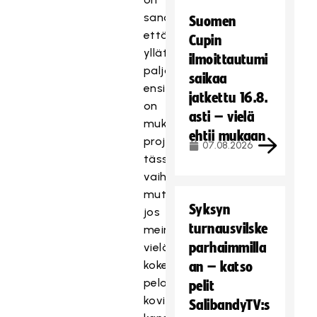
sanottava,
Suomen
että
Cupin
yllättävän
ilmoittautumi
paljon
saikaa
ensikertalaisia
jatkettu 16.8.
on
asti – vielä
mukana
ehtii mukaan
projektin
07.08.2026
tässä
vaiheessa,
mutta
Syksyn
jos
turnausvilske
meinaa
parhaimmilla
vielä
kokeilla
an – katso
pelaajia
pelit
kovissa
SalibandyTV:s