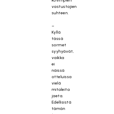
kovimpien
vastustajien
suhteen.
–
Kyllä
tässä
sormet
syyhyävät,
vaikka
ei
näissä
otteluissa
vielä
mitaleita
jaeta.
Edellisistä
tämän