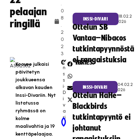
.
pelaajan
0
18.02.2
8
INSSI-DIVARI
ringillä
026
.
Ottelun SB
2
Vantaa–Nibacos
0
2
tutkintapyynnöstä
3
ei rangaistuksia
I
CATEGORIES:
SHARE:
Koovee julkaisi
n
päivitetyn
s
joukkueensa
s
04.02.2
i-
alkavan kauden
INSSI-DIVARI
026
D
Ottelun HaHe–
Inssi-Divariin. Nyt
i
listatussa
v
Blackbirds
ryhmässä on
a
tutkintapyyntö ei
ri
kolme
Newer Post
Older Post
maalivahtia ja 19
johtanut
kenttäpelaajaa.