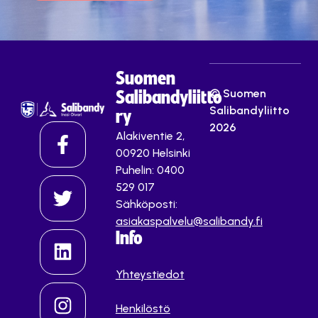
Suomen
© Suomen
Salibandyliitto
Salibandyliitto
ry
2026
Alakiventie 2,
00920 Helsinki
Puhelin: 0400
529 017
Sähköposti:
asiakaspalvelu@salibandy.fi
Info
Yhteystiedot
Henkilöstö