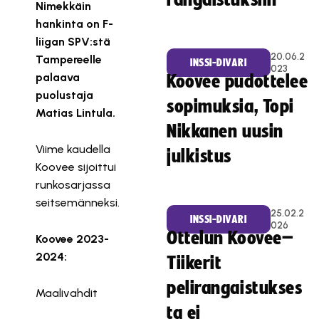
rangaistuksiin
Nimekkäin
hankinta on F-
liigan SPV:stä
20.06.2
Tampereelle
INSSI-DIVARI
023
palaava
Koovee pudottelee
puolustaja
sopimuksia, Topi
Matias Lintula.
Nikkanen uusin
Viime kaudella
julkistus
Koovee sijoittui
runkosarjassa
seitsemänneksi.
25.02.2
INSSI-DIVARI
026
Ottelun Koovee–
Koovee 2023-
2024:
Tiikerit
pelirangaistukses
Maalivahdit
ta ei