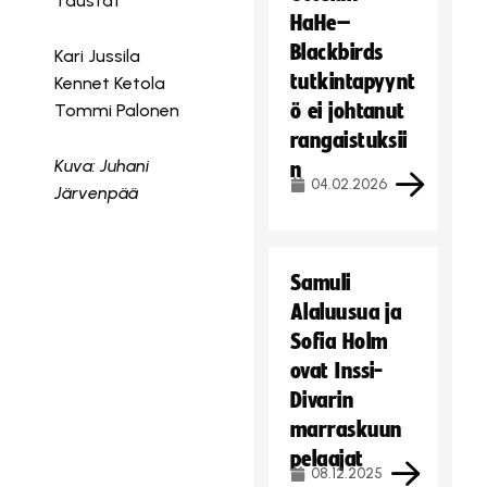
Taustat
HaHe–
Blackbirds
Kari Jussila
tutkintapyynt
Kennet Ketola
ö ei johtanut
Tommi Palonen
rangaistuksii
Kuva: Juhani
n
04.02.2026
Järvenpää
Samuli
Alaluusua ja
Sofia Holm
ovat Inssi-
Divarin
marraskuun
pelaajat
08.12.2025