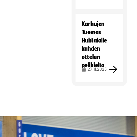
Karhujen
Tuomas
Huhtalalle
kahden
ottelun
pelikielto
27.11.2025