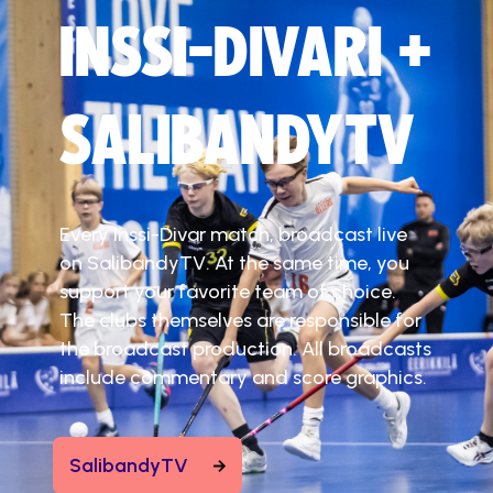
INSSI-DIVARI +
SALIBANDYTV
Every Inssi-Divar match, broadcast live
on SalibandyTV. At the same time, you
support your favorite team of choice.
The clubs themselves are responsible for
the broadcast production. All broadcasts
include commentary and score graphics.
SalibandyTV