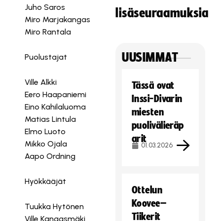
Juho Saros
lisäseuraamuksia
Miro Marjakangas
Miro Rantala
UUSIMMAT
Puolustajat
Ville Alkki
Tässä ovat
Eero Haapaniemi
Inssi-Divarin
Eino Kahilaluoma
miesten
Matias Lintula
puolivälieräp
Elmo Luoto
arit
Mikko Ojala
01.03.2026
Aapo Ordning
Hyökkääjät
Ottelun
Koovee–
Tuukka Hytönen
Tiikerit
Ville Kangasmäki