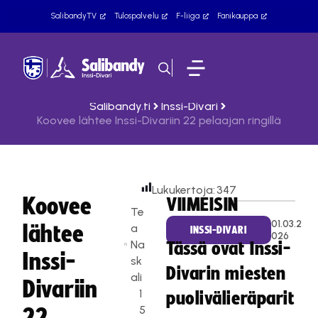
SalibandyTV
Tulospalvelu
F-liiga
Fanikauppa
Salibandy.fi
Inssi-Divari
Koovee lähtee Inssi-Divariin 22 pelaajan ringillä
Lukukertoja:
347
Koovee
VIIMEISIN
Te
01.03.2
lähtee
a
INSSI-DIVARI
026
Na
Tässä ovat Inssi-
Inssi-
sk
Divarin miesten
ali
Divariin
1
puolivälieräparit
5
22