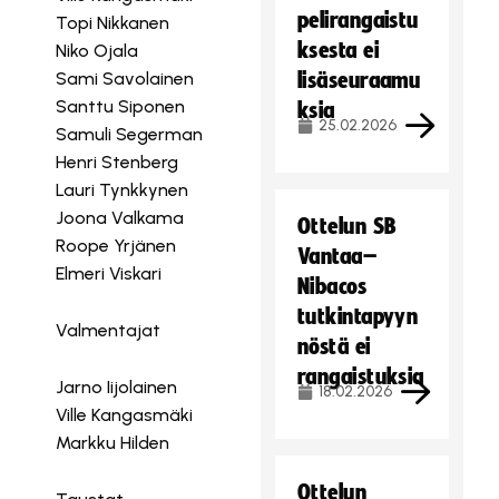
pelirangaistu
Topi Nikkanen
ksesta ei
Niko Ojala
Sami Savolainen
lisäseuraamu
Santtu Siponen
ksia
25.02.2026
Samuli Segerman
Henri Stenberg
Lauri Tynkkynen
Joona Valkama
Ottelun SB
Roope Yrjänen
Vantaa–
Elmeri Viskari
Nibacos
tutkintapyyn
Valmentajat
nöstä ei
rangaistuksia
Jarno Iijolainen
18.02.2026
Ville Kangasmäki
Markku Hilden
Ottelun