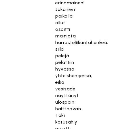
erinomainen!
Jokainen
paikalla
ollut
osoitti
mainiota
harrasteliikuntahenkeä,
sillä
pelejä
pelattiin
hyvässä
yhteishengessä,
eikä
vesisade
näyttänyt
ulospäin
haittaavan.
Toki
katusähly
muutti