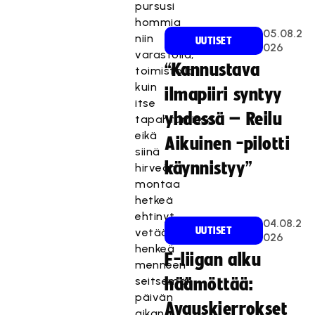
pursusi
hommia
05.08.2
niin
UUTISET
026
varastolla,
“Kannustava
toimistolla
kuin
ilmapiiri syntyy
itse
yhdessä – Reilu
tapahtumissa,
eikä
Aikuinen -pilotti
siinä
käynnistyy”
hirveän
montaa
hetkeä
ehtinyt
04.08.2
UUTISET
vetää
026
henkeä
F-liigan alku
menneen
seitsemän
häämöttää:
päivän
Avauskierrokset
aikana.