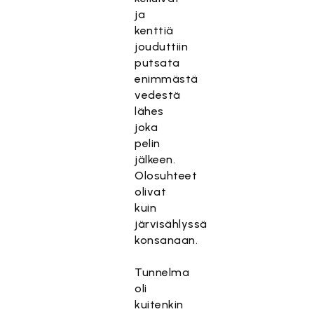
ja
kenttiä
jouduttiin
putsata
enimmästä
vedestä
lähes
joka
pelin
jälkeen.
Olosuhteet
olivat
kuin
järvisählyssä
konsanaan.
Tunnelma
oli
kuitenkin