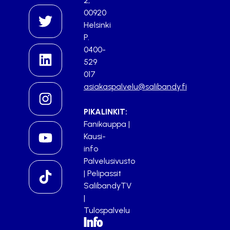
2,
00920
Helsinki
P.
0400-
529
017
asiakaspalvelu@salibandy.fi
PIKALINKIT:
Fanikauppa
|
Kausi-
info
Palvelusivusto
|
Pelipassit
SalibandyTV
|
Tulospalvelu
Info