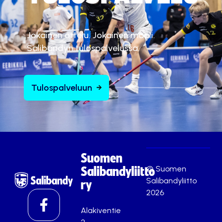
Jokainen ottelu. Jokainen maali.
Salibandyn tulospalvelussa.
Tulospalveluun
Suomen
© Suomen
Salibandyliitto
Salibandyliitto
ry
2026
Alakiventie