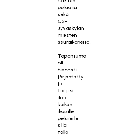
naisten
pelaajia
sekä
O2-
Jyväskylän
miesten
seuraikoneita.
Tapahtuma
oli
hienosti
järjestetty
ja
tarjosi
iloa
kaiken
ikäisille
pelureille,
sillä
tällä