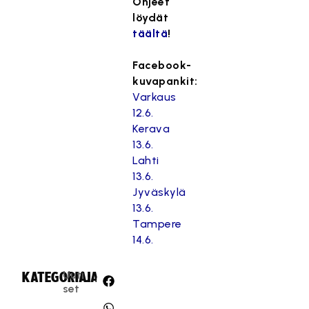
Ohjeet
löydät
täältä
!
Facebook-
kuvapankit:
Varkaus
12.6.
Kerava
13.6.
Lahti
13.6.
Jyväskylä
13.6.
Tampere
14.6.
Uuti
KATEGORIA:
JAA:
set