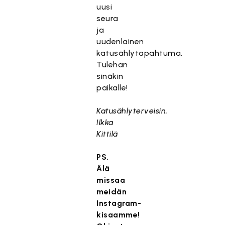
uusi
seura
ja
uudenlainen
katusählytapahtuma.
Tulehan
sinäkin
paikalle!
Katusählyterveisin,
Ilkka
Kittilä
PS.
Älä
missaa
meidän
Instagram-
kisaamme!