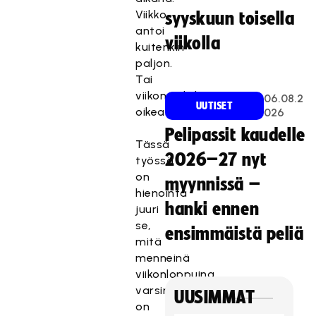
Viikko
syyskuun toisella
antoi
viikolla
kuitenkin
paljon.
Tai
viikonvaihde
06.08.2
UUTISET
oikeastaan.
026
Pelipassit kaudelle
Tässä
2026–27 nyt
työssä
on
myynnissä –
hienointa
hanki ennen
juuri
se,
ensimmäistä peliä
mitä
menneinä
viikonloppuina
varsinkin
UUSIMMAT
on