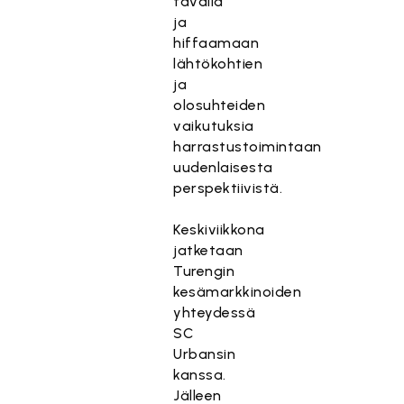
tavalla
ja
hiffaamaan
lähtökohtien
ja
olosuhteiden
vaikutuksia
harrastustoimintaan
uudenlaisesta
perspektiivistä.
Keskiviikkona
jatketaan
Turengin
kesämarkkinoiden
yhteydessä
SC
Urbansin
kanssa.
Jälleen