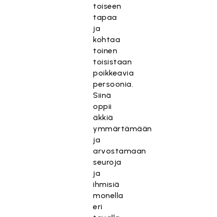
toiseen
tapaa
ja
kohtaa
toinen
toisistaan
poikkeavia
persoonia.
Siinä
oppii
äkkiä
ymmärtämään
ja
arvostamaan
seuroja
ja
ihmisiä
monella
eri