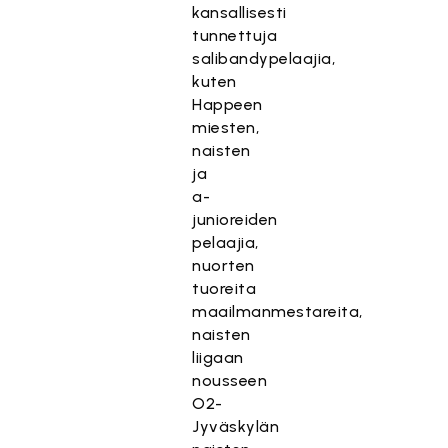
kansallisesti
tunnettuja
salibandypelaajia,
kuten
Happeen
miesten,
naisten
ja
a-
junioreiden
pelaajia,
nuorten
tuoreita
maailmanmestareita,
naisten
liigaan
nousseen
O2-
Jyväskylän