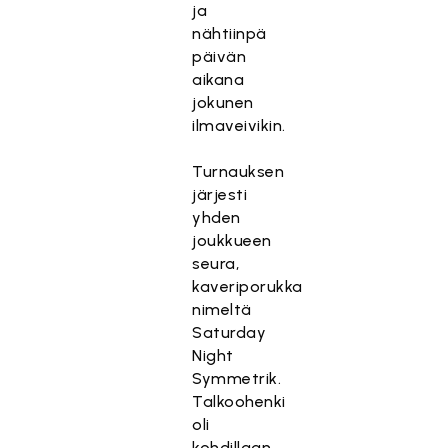
ja
nähtiinpä
päivän
aikana
jokunen
ilmaveivikin.
Turnauksen
järjesti
yhden
joukkueen
seura,
kaveriporukka
nimeltä
Saturday
Night
Symmetrik.
Talkoohenki
oli
kohdillaan