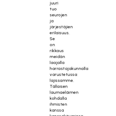
juuri
tuo
seurojen
ja
järjestäjien
erilaisuus.
Se
on
rikkaus
meidän
laajalla
harrastajakunnalla
varustetussa
lajissamme.
Tällaisen
laumaeläimen
kohdalla
ihmisten
kanssa