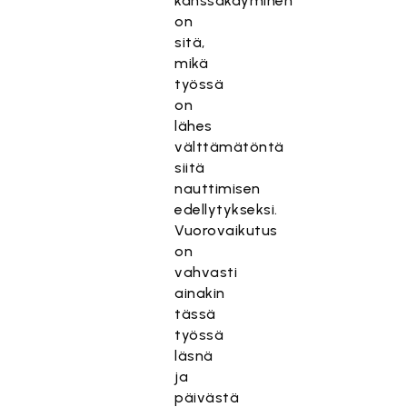
kanssakäyminen
on
sitä,
mikä
työssä
on
lähes
välttämätöntä
siitä
nauttimisen
edellytykseksi.
Vuorovaikutus
on
vahvasti
ainakin
tässä
työssä
läsnä
ja
päivästä