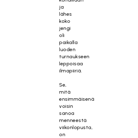
ja
lähes
koko
jengi
oli
paikalla
luoden
turnaukseen
leppoisaa
ilmapiiriä.
Se,
mitä
ensimmäisenä
voisin
sanoa
menneestä
viikonlopusta,
on