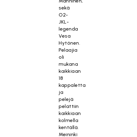
Manninen,
sekä
O2-
JKL-
legenda
Vesa
Hytönen.
Pelaajia
oli
mukana
kaikkiaan
18
kappaletta
ja
pelejä
pelattiin
kaikkiaan
kolmella
kentällä.
Meininki