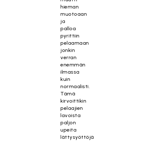
hieman
muotoaan
ja
palloa
pyrittiin
pelaamaan
jonkin
verran
enemmän
ilmassa
kuin
normaalisti.
Tämä
kirvoittikin
pelaajien
lavoista
paljon
upeita
lättysyöttöjä