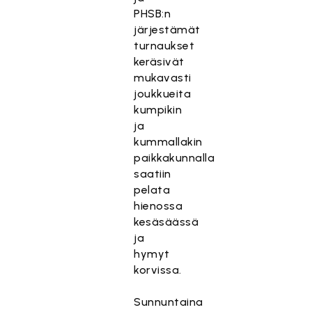
PHSB:n
järjestämät
turnaukset
keräsivät
mukavasti
joukkueita
kumpikin
ja
kummallakin
paikkakunnalla
saatiin
pelata
hienossa
kesäsäässä
ja
hymyt
korvissa.
Sunnuntaina