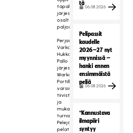
tä
tapahtuman
06.08.2026
järjestämisen
osalta
paljon.
Pelipassit
Perjantaina
kaudelle
Varkaudessa
2026–27 nyt
Hukka-
myynnissä –
Pallo
hanki ennen
järjesti
ensimmäistä
Warkauden
Portilla
peliä
06.08.2026
varsin
tiivistunnelmaisen
ja
mukavan
“Kannustava
turnauksen.
ilmapiiri
Pelejä
syntyy
pelattiin