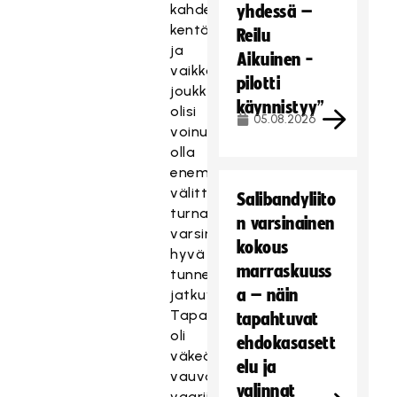
kahdella
yhdessä –
kentällä
Reilu
ja
Aikuinen -
vaikka
pilotti
joukkueita
käynnistyy”
olisi
05.08.2026
voinut
olla
enemmänkin,
välittyi
Salibandyliito
turnauksesta
n varsinainen
varsin
kokous
hyvä
marraskuuss
tunnelma
a – näin
jatkuvasti.
Tapahtumassa
tapahtuvat
oli
ehdokasasett
väkeä
elu ja
vauvasta
valinnat
vaariin