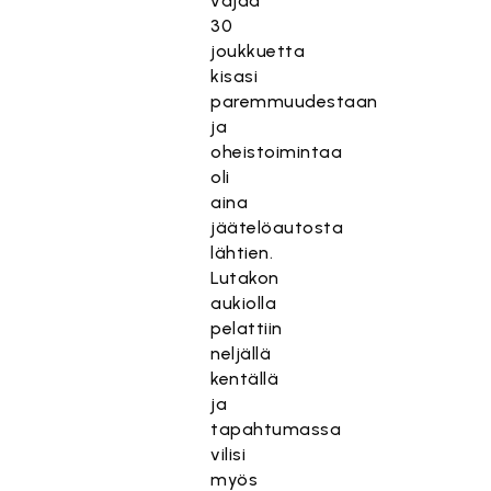
vajaa
30
joukkuetta
kisasi
paremmuudestaan
ja
oheistoimintaa
oli
aina
jäätelöautosta
lähtien.
Lutakon
aukiolla
pelattiin
neljällä
kentällä
ja
tapahtumassa
vilisi
myös