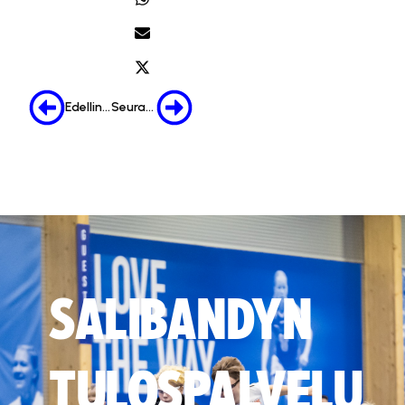
Edellinen
Seuraava
SALIBANDYN
TULOSPALVELU