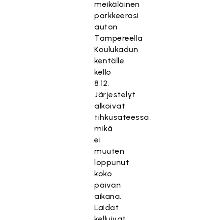
meikäläinen
parkkeerasi
auton
Tampereella
Koulukadun
kentälle
kello
8.12.
Järjestelyt
alkoivat
tihkusateessa,
mikä
ei
muuten
loppunut
koko
päivän
aikana.
Laidat
kelluivat