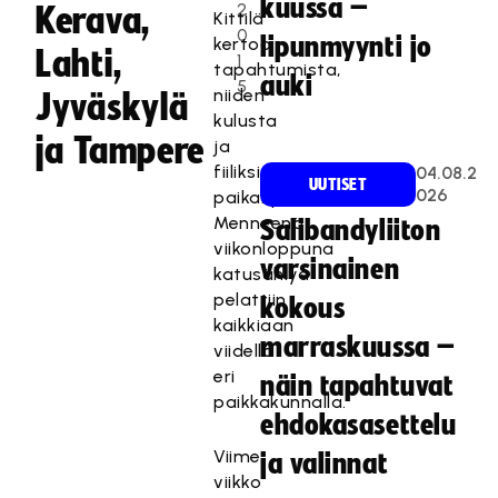
kuussa –
2
Kerava,
Kittilä
0
lipunmyynti jo
kertoo
Lahti,
1
tapahtumista,
auki
5
niiden
Jyväskylä
kulusta
ja Tampere
ja
fiiliksistä
04.08.2
UUTISET
026
paikanpäältä.
Menneenä
Salibandyliiton
viikonloppuna
varsinainen
katusählyä
pelattiin
kokous
kaikkiaan
marraskuussa –
viidellä
eri
näin tapahtuvat
paikkakunnalla.
ehdokasasettelu
Viime
ja valinnat
viikko