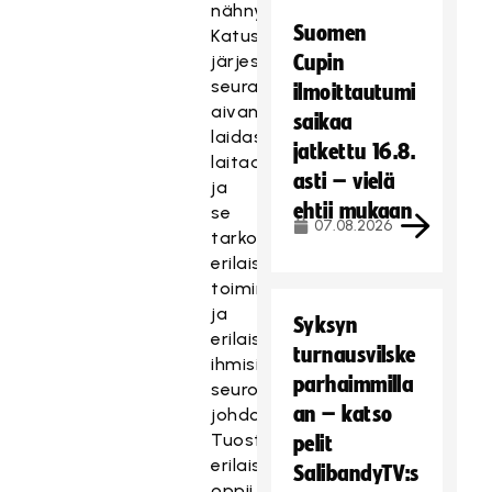
nähnyt.
Suomen
Katusählyturnauksia
järjestävät
Cupin
seurat
ilmoittautumi
aivan
saikaa
laidasta
jatkettu 16.8.
laitaan
asti – vielä
ja
ehtii mukaan
se
07.08.2026
tarkoittaa
erilaisia
toimintatapoja
ja
Syksyn
erilaisia
turnausvilske
ihmisiä
parhaimmilla
seurojen
an – katso
johdossa.
Tuosta
pelit
erilaisuudesta
SalibandyTV:s
oppii