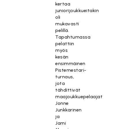
kertaa
juniorijoukkueitakin
oli
mukavasti
pelillä.
Tapahtumassa
pelattiin
myös
kesän
ensimmäinen
Pistemestari-
turnaus,
jota
tähdittivät
maajoukkuepelaajat
Jonne
Junkkarinen
ja
Jami