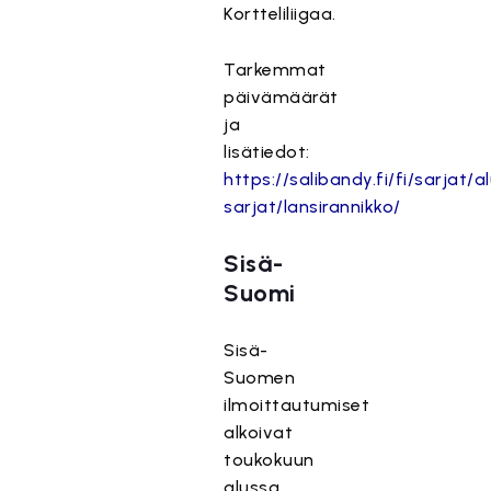
Kortteliliigaa.
Tarkemmat
päivämäärät
ja
lisätiedot:
https://salibandy.fi/fi/sarjat/al
sarjat/lansirannikko/
Sisä-
Suomi
Sisä-
Suomen
ilmoittautumiset
alkoivat
toukokuun
alussa