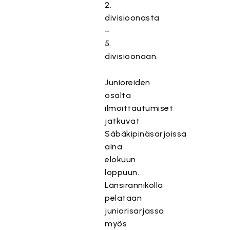
2.
divisioonasta
–
5.
divisioonaan.
Junioreiden
osalta
ilmoittautumiset
jatkuvat
Säbäkipinäsarjoissa
aina
elokuun
loppuun.
Länsirannikolla
pelataan
juniorisarjassa
myös