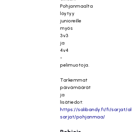
Pohjanmaalta
löytyy
junioreille
myös
3v3
ja
4v4
-
pelimuotoja.
Tarkemmat
päivämäärät
ja
lisätiedot:
https://salibandy.fi/fi/sarjat/al
sarjat/pohjanmaa/