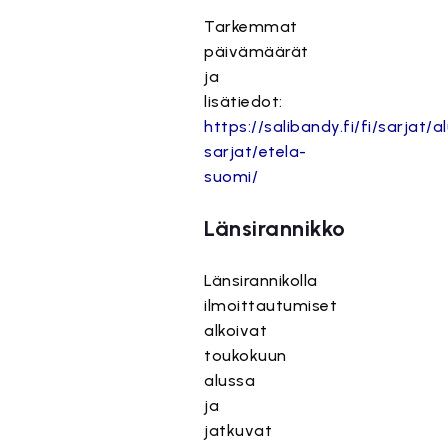
Tarkemmat
päivämäärät
ja
lisätiedot:
https://salibandy.fi/fi/sarjat/al
sarjat/etela-
suomi/
Länsirannikko
Länsirannikolla
ilmoittautumiset
alkoivat
toukokuun
alussa
ja
jatkuvat