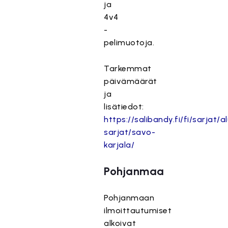
ja
4v4
-
pelimuotoja.
Tarkemmat
päivämäärät
ja
lisätiedot:
https://salibandy.fi/fi/sarjat/al
sarjat/savo-
karjala/
Pohjanmaa
Pohjanmaan
ilmoittautumiset
alkoivat