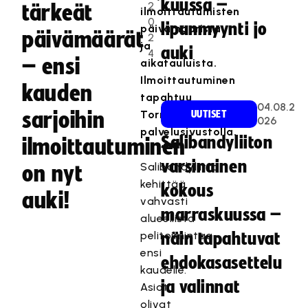
kuussa –
2
tärkeät
ilmoittautumisten
0
lipunmyynti jo
päivämääristä
päivämäärät
2
ja
auki
4
– ensi
aikatauluista.
Ilmoittautuminen
kauden
tapahtuu
04.08.2
sarjoihin
TorneoPal-
UUTISET
026
palvelusivustolla.
Salibandyliiton
ilmoittautuminen
varsinainen
Salibandyliitto
on nyt
kehittää
kokous
auki!
vahvasti
marraskuussa –
alueellista
pelitoimintaa
näin tapahtuvat
ensi
ehdokasasettelu
kaudelle.
ja valinnat
Asiat
olivat