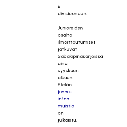
6.
divisioonaan.
Junioreiden
osalta
ilmoittautumiset
jatkuvat
Säbäkipinäsarjoissa
aina
syyskuun
alkuun.
Etelän
junnu-
infon
muistio
on
julkaistu.