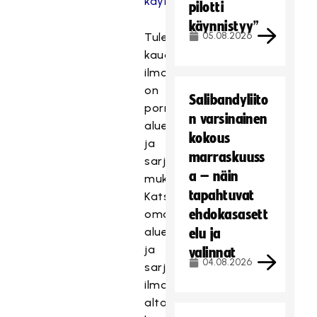
käynnissä
pilotti
käynnistyy”
05.08.2026
Tulevan
kauden
ilmoittautumiset
on
Salibandyliito
porrastettu
n varsinainen
alueiden
kokous
ja
marraskuuss
sarjojen
a – näin
mukaan.
tapahtuvat
Katso
ehdokasasett
oman
alueesi
elu ja
ja
valinnat
04.08.2026
sarjasi
ilmoittautuminen
alta