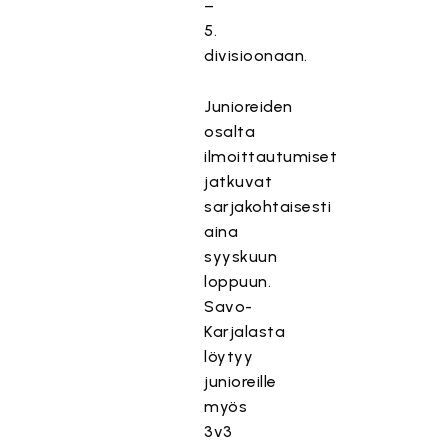
–
5.
divisioonaan.
Junioreiden
osalta
ilmoittautumiset
jatkuvat
sarjakohtaisesti
aina
syyskuun
loppuun.
Savo-
Karjalasta
löytyy
junioreille
myös
3v3