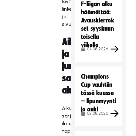
löytyvistä
F-liigan alku
linkeistä
häämöttää:
ja
Avauskierrok
sivustoilta.
set syyskuun
toisella
Aikuisten
viikolla
04.08.2026
ja
junioreiden
Champions
sarjat
Cup vauhtiin
alueellisesti
tässä kuussa
– lipunmyynti
Aikuisten
jo auki
02.08.2026
sarjoihin
ilmoittautuminen
tapahtuu