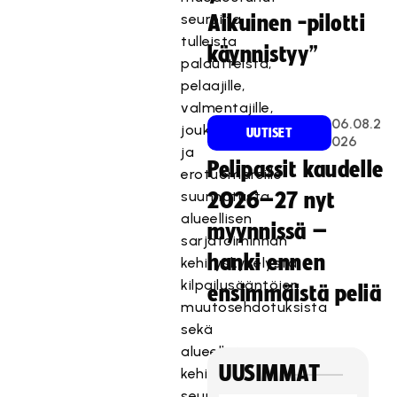
seuroilta
Aikuinen -pilotti
tulleista
käynnistyy”
palautteista,
pelaajille,
valmentajille,
06.08.2
joukkueenjohtajille
UUTISET
026
ja
Pelipassit kaudelle
erotuomareille
suunnatusta
2026–27 nyt
alueellisen
myynnissä –
sarjatoiminnan
hanki ennen
kehityskyselystä,
kilpailusääntöjen
ensimmäistä peliä
muutosehdotuksista
sekä
alueellisista
UUSIMMAT
kehitysriihistä,
seuratapaamisista