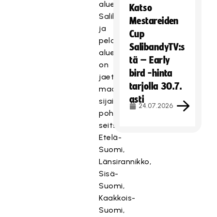
alueellisesti.
Katso
Salibandyliiton
Mestareiden
ja
Cup
pelaamisen
SalibandyTV:s
alueet
tä – Early
on
bird -hinta
jaettu
tarjolla 30.7.
maantieteellisen
asti
sijainnin
24.07.2026
pohjalta
seitsemään:
Etelä-
Suomi,
Länsirannikko,
Sisä-
Suomi,
Kaakkois-
Suomi,