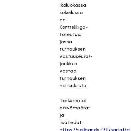
ikäluokassa
kokeilussa
on
Kortteliliiga-
toteutus,
jossa
turnauksen
vastuuseura/-
joukkue
vastaa
turnauksen
hallikuluista.
Tarkemmat
päivämäärät
ja
lisätiedot:
https://salibandy.fi/fi/sarjat/al