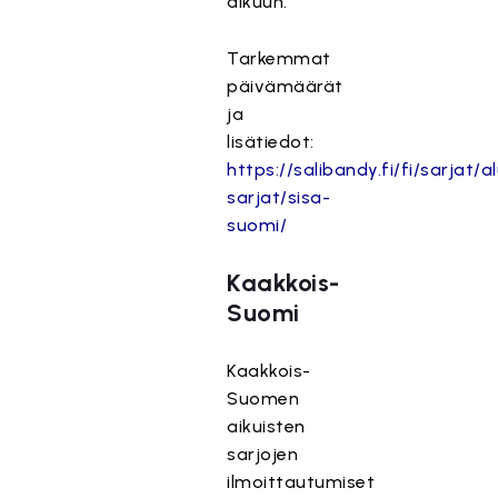
alkuun.
Tarkemmat
päivämäärät
ja
lisätiedot:
https://salibandy.fi/fi/sarjat/al
sarjat/sisa-
suomi/
Kaakkois-
Suomi
Kaakkois-
Suomen
aikuisten
sarjojen
ilmoittautumiset