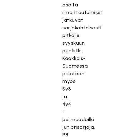
osalta
ilmoittautumiset
jatkuvat
sarjakohtaisesti
pitkälle
syyskuun
puolellle.
Kaakkois-
Suomessa
pelataan
myös
3v3
ja
4v4
-
pelimuodoilla
juniorisarjoja.
P8