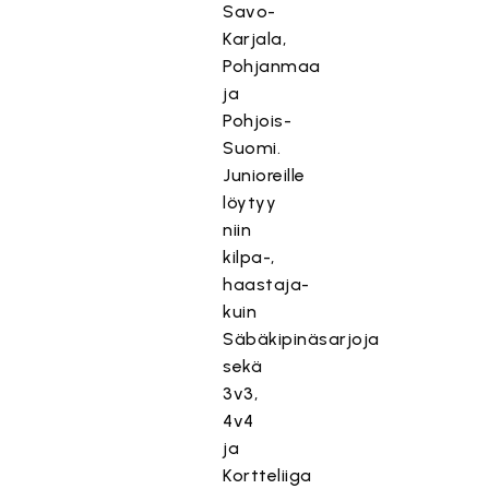
Savo-
Karjala,
Pohjanmaa
ja
Pohjois-
Suomi.
Junioreille
löytyy
niin
kilpa-,
haastaja-
kuin
Säbäkipinäsarjoja
sekä
3v3,
4v4
ja
Kortteliiga