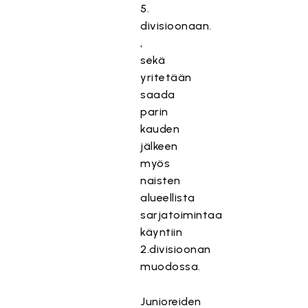
5.
divisioonaan.
,
sekä
yritetään
saada
parin
kauden
jälkeen
myös
naisten
alueellista
sarjatoimintaa
käyntiin
2.divisioonan
muodossa.
Junioreiden