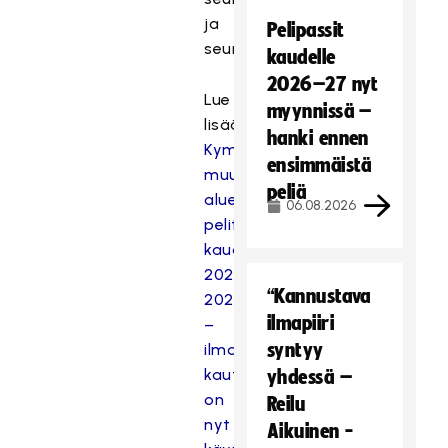
ja
Pelipassit
seurapalavereista.
kaudelle
2026–27 nyt
Lue
myynnissä –
lisää:
hanki ennen
Kymmenen
ensimmäistä
muutosta
peliä
alueelliseen
06.08.2026
pelitoimintaan
kaudelle
2024-
“Kannustava
2025
ilmapiiri
–
syntyy
ilmoittautuminen
kauteen
yhdessä –
on
Reilu
nyt
Aikuinen -