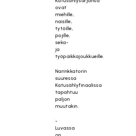
Katusählysarjansa
ovat
miehille,
naisille,
tytöille,
pojille,
seka-
ja
työpaikkajoukkueille.
Narinkkatorin
suuressa
Katusählyfinaalissa
tapahtuu
paljon
muutakin.
-
Luvassa
on