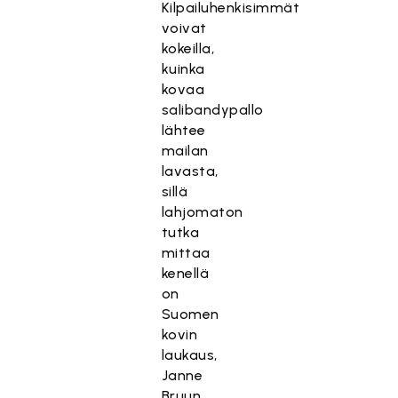
Kilpailuhenkisimmät
voivat
kokeilla,
kuinka
kovaa
salibandypallo
lähtee
mailan
lavasta,
sillä
lahjomaton
tutka
mittaa
kenellä
on
Suomen
kovin
laukaus,
Janne
Bruun