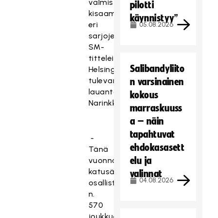
valmistautuvat
pilotti
kisaamaan
käynnistyy”
eri
05.08.2026
sarjojen
SM-
titteleistä
Salibandyliito
Helsingissä
tulevana
n varsinainen
lauantaina
kokous
Narinkkatorilla.
marraskuuss
a – näin
tapahtuvat
-
ehdokasasett
Tänä
elu ja
vuonna
katusählyturnauksiin
valinnat
04.08.2026
osallistui
n.
570
joukkuetta