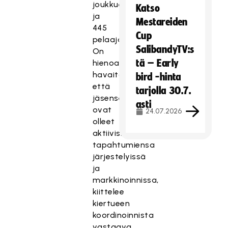
joukkuetta
Katso
ja
Mestareiden
445
Cup
pelaajaa.
SalibandyTV:s
On
tä – Early
hienoa
havaita,
bird -hinta
että
tarjolla 30.7.
jäsenseurat
asti
ovat
24.07.2026
olleet
aktiivisia
tapahtumiensa
järjestelyissä
ja
markkinoinnissa,
kiittelee
kiertueen
koordinoinnista
vastaava