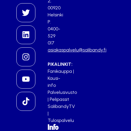
2,
00920
Helsinki
P.
0400-
529
017
asiakaspalvelu@salibandy.fi
PIKALINKIT:
Fanikauppa
|
Kausi-
info
Palvelusivusto
|
Pelipassit
SalibandyTV
|
Tulospalvelu
Info