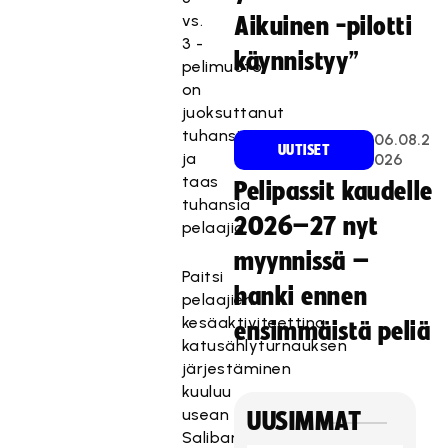
vs.
Aikuinen -pilotti
3 -
käynnistyy”
pelimuoto
on
juoksuttanut
tuhansia
06.08.2
UUTISET
ja
026
taas
Pelipassit kaudelle
tuhansia
2026–27 nyt
pelaajia.
myynnissä –
Paitsi
hanki ennen
pelaajien
kesäaktiviteettina,
ensimmäistä peliä
katusählyturnauksen
järjestäminen
kuuluu
usean
UUSIMMAT
Salibandyliiton