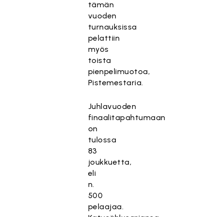
tämän
vuoden
turnauksissa
pelattiin
myös
toista
pienpelimuotoa,
Pistemestaria.
Juhlavuoden
finaalitapahtumaan
on
tulossa
83
joukkuetta,
eli
n.
500
pelaajaa.