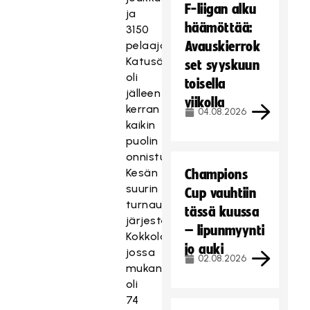
F-liigan alku
ja
häämöttää:
3150
pelaajaa.
Avauskierrok
Katusählykiertue
set syyskuun
oli
toisella
jälleen
viikolla
kerran
04.08.2026
kaikin
puolin
onnistunut.
Kesän
Champions
suurin
Cup vauhtiin
turnaus
tässä kuussa
järjestettiin
– lipunmyynti
Kokkolassa,
jo auki
jossa
02.08.2026
mukana
oli
74