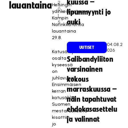
kuussa –
2
lauantaina
Helsingin
0
lipunmyynti jo
ydinkeskustassa
1
Kampin
auki
5
Narinkkatorilla
lauantaina
29.8.
04.08.2
UUTISET
026
Katusählyn
osalta
Salibandyliiton
kyseessä
varsinainen
on
juhlavuosi.
kokous
Ensimmäisen
marraskuussa –
kerran
katusählyn
näin tapahtuvat
Suomen
ehdokasasettelu
mestaruuksista
kisattiin
ja valinnat
jo