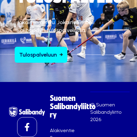
Jokainen ottelu. Jokainen maali.
Salibandyn tulospalvelussa.
Tulospalveluun
Suomen
© Suomen
Salibandyliitto
Salibandyliitto
ry
2026
Alakiventie