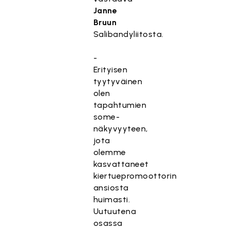
Janne
Bruun
Salibandyliitosta.
-
Erityisen
tyytyväinen
olen
tapahtumien
some-
näkyvyyteen,
jota
olemme
kasvattaneet
kiertuepromoottorin
ansiosta
huimasti.
Uutuutena
osassa