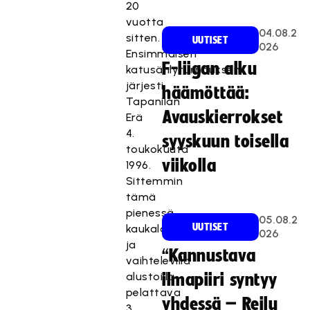
20
vuotta
04.08.2
sitten.
UUTISET
026
Ensimmäisen
F-liigan alku
katusählyturnauksen
järjesti
häämöttää:
Tapanilan
Avauskierrokset
Erä
4.
syyskuun toisella
toukokuuta
viikolla
1996.
Sittemmin
tämä
pienessä
05.08.2
UUTISET
kaukalossa
026
ja
“Kannustava
vaihtelevilla
alustoilla
ilmapiiri syntyy
pelattava
yhdessä – Reilu
3