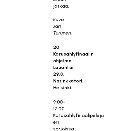
jatkaa.
Kuva:
Jari
Turunen.
20.
Katusählyfinaalin
ohjelma
Lauantai
29.8.
Narinkkatori,
Helsinki
9:00-
17:00
Katusählyfinaalipelejä
eri
sarjoissa