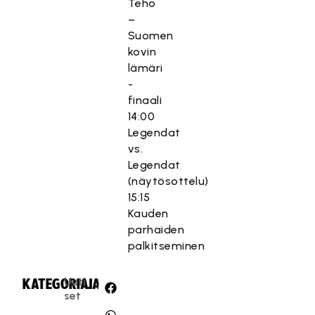
Teho
–
Suomen
kovin
lämäri
-
finaali
14:00
Legendat
vs.
Legendat
(näytösottelu)
15:15
Kauden
parhaiden
palkitseminen
Uuti
KATEGORIA:
JAA:
set