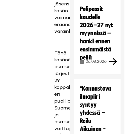
jäsenseuran
Pelipassit
kesän
kaudelle
voimanponnistuksiin
eräänä
2026–27 nyt
varainhankintamuotona.
myynnissä –
hanki ennen
ensimmäistä
Tänä
peliä
kesänä
06.08.2026
osaturnauksia
järjestettiin
29
kappaletta
“Kannustava
eri
ilmapiiri
puolilla
syntyy
Suomea
yhdessä –
ja
Reilu
osaturnausten
voittajajoukkueet
Aikuinen -