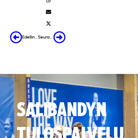
Edellinen
Seuraava
SALIBANDYN
TULOSPALVELU