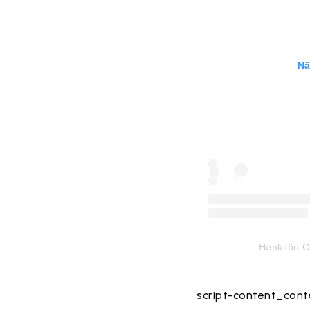
Nä
Henkilön O
script-content_cont