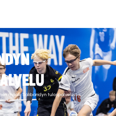
NDYN
ALVELU
inen maali. Salibandyn tulospalvelussa.