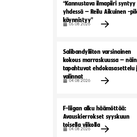
“Kannustava ilmapiiri syntyy
yhdessä – Reilu Aikuinen -pil
käynnistyy”
05.08.2026
Salibandyliiton varsinainen
kokous marraskuussa – näin
tapahtuvat ehdokasasettelu 
valinnat
04.08.2026
F-liigan alku häämöttää:
Avauskierrokset syyskuun
toisella viikolla
04.08.2026