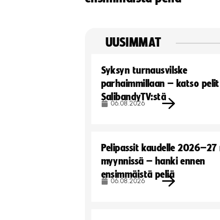
UUSIMMAT
Syksyn turnausvilske
parhaimmillaan – katso pelit
SalibandyTV:stä
06.08.2026
Pelipassit kaudelle 2026–27
myynnissä – hanki ennen
ensimmäistä peliä
06.08.2026