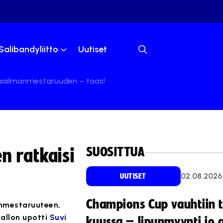
Salibandyliitto
Uutiset
maailmanmestaruuden – taas!
SUOSITTUA
n ratkaisi
02.08.2026
UUTISET
Champions Cup vauhtiin 
nmestaruuteen,
pallon upotti
Suvi
kuussa – lipunmyynti jo 