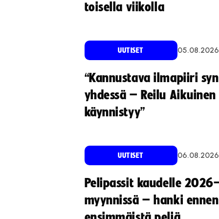
toisella viikolla
05.08.2026
UUTISET
“Kannustava ilmapiiri sy
yhdessä – Reilu Aikuinen 
käynnistyy”
06.08.2026
UUTISET
Pelipassit kaudelle 2026
myynnissä – hanki ennen
ensimmäistä peliä