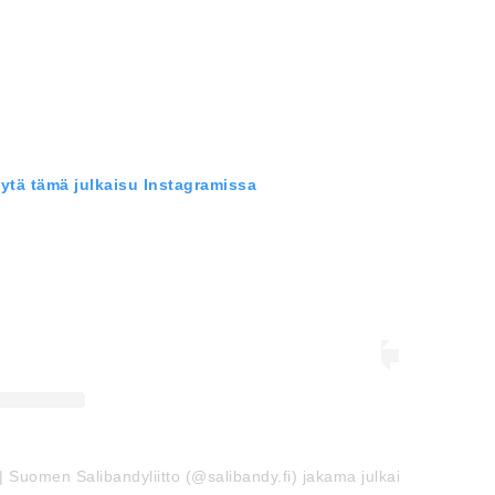
ytä tämä julkaisu Instagramissa
 | Suomen Salibandyliitto (@salibandy.fi) jakama julkaisu