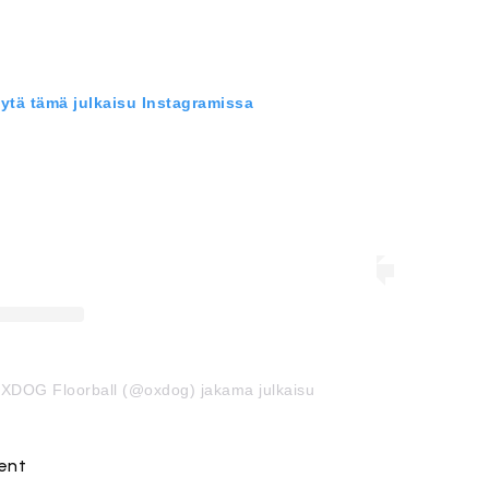
ytä tämä julkaisu Instagramissa
XDOG Floorball (@oxdog) jakama julkaisu
ent