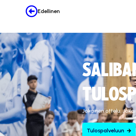
Edellinen
SALIBA
TULOSP
Jokainen ottelu. Joka
Tulospalveluun