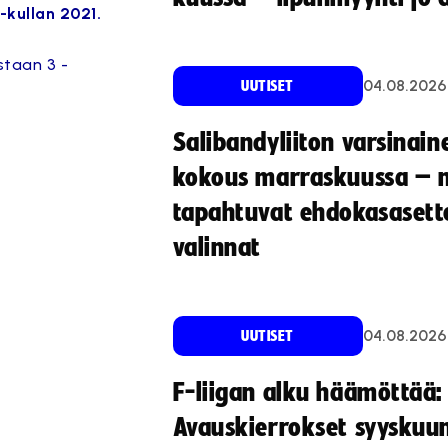
-kullan 2021.
staan 3 -
04.08.2026
UUTISET
Salibandyliiton varsinain
kokous marraskuussa – 
tapahtuvat ehdokasasette
valinnat
04.08.2026
UUTISET
F-liigan alku häämöttää:
Avauskierrokset syyskuu