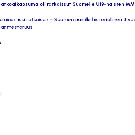
jatkoaikaosuma oli ratkaissut Suomelle U19-naisten MM
läinen iski ratkaisun – Suomen naisille historiallinen 3 va
manmestaruus
n