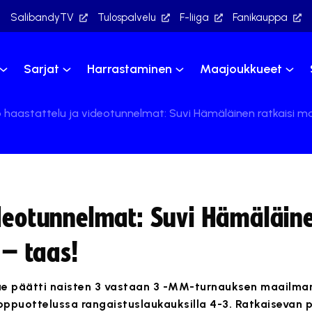
SalibandyTV
Tulospalvelu
F-liiga
Fanikauppa
Sarjat
Harrastaminen
Maajoukkueet
 haastattelu ja videotunnelmat: Suvi Hämäläinen ratkaisi 
deotunnelmat: Suvi Hämäläine
– taas!
ue päätti naisten 3 vastaan 3 -MM-turnauksen maailma
loppuottelussa rangaistuslaukauksilla 4-3. Ratkaisevan 