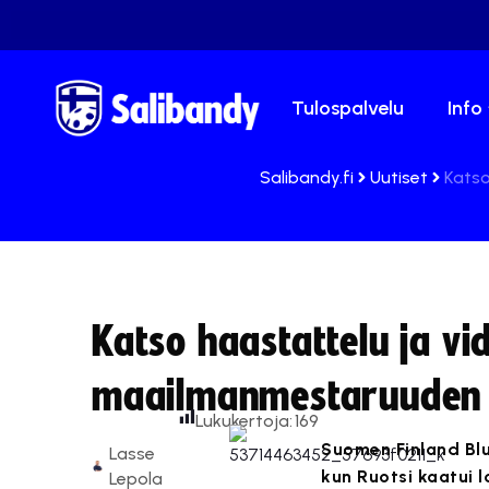
Tulospalvelu
Info
Salibandy.fi
Uutiset
Katso
Katso haastattelu ja vi
maailmanmestaruuden 
Lukukertoja:
169
Suomen Finland Bl
Lasse
kun Ruotsi kaatui 
Lepola