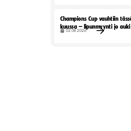
Champions Cup vauhtiin täss
kuussa – lipunmyynti jo auki
02.08.2026