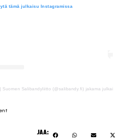
ytä tämä julkaisu Instagramissa
 | Suomen Salibandyliitto (@salibandy.fi) jakama julkaisu
ent
JAA: