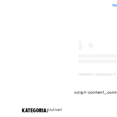
Nä
Henkilön Salibandy.fi
script-content_cont
Uutiset
KATEGORIA: