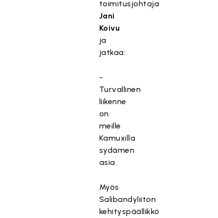
toimitusjohtaja
Jani
Koivu
ja
jatkaa:
-
Turvallinen
liikenne
on
meille
Kamuxilla
sydämen
asia.
Myös
Salibandyliiton
kehityspäällikkö