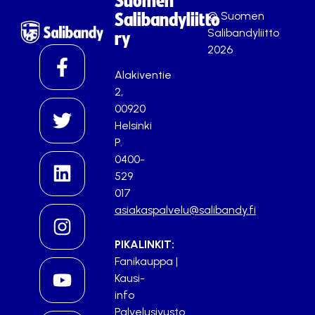
Suomen
© Suomen
Salibandyliitto
Salibandyliitto
ry
2026
Alakiventie
2,
00920
Helsinki
P.
0400-
529
017
asiakaspalvelu@salibandy.fi
PIKALINKIT:
Fanikauppa
|
Kausi-
info
Palvelusivusto