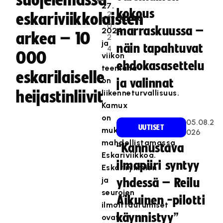
suojelemassa
.
27.
kokous
2
eskariviikkolaisten
syyskuuta
0
marraskuussa –
2024
arkea – 10
2
ja
näin tapahtuvat
4
000
viikon
ehdokasasettelu
teemana
eskarilaiselle
on
ja valinnat
heijastinliivit
liikenneturvallisuus.
Kamux
on
05.08.2
UUTISET
mukana
026
mahdollistamassa
“Kannustava
Eskariviikkoa.
ilmapiiri syntyy
Eskariryhmien
ja
yhdessä – Reilu
seurojen
Aikuinen -pilotti
ilmoittautumiset
käynnistyy”
ovat