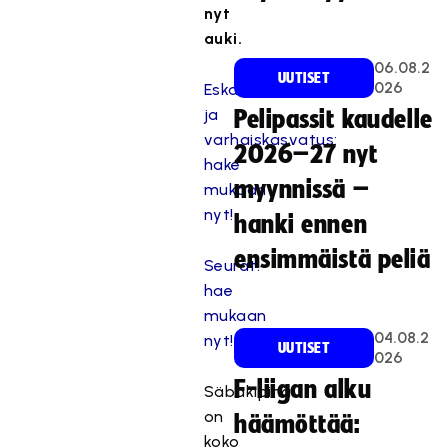
nyt
auki.
06.08.2
UUTISET
026
Eskarit
ja
Pelipassit kaudelle
varhaiskasvatus:
2026–27 nyt
hake
myynnissä –
mukaan
nyt!
hanki ennen
ensimmäistä peliä
Seurat:
hae
mukaan
04.08.2
nyt!
UUTISET
026
F-liigan alku
Säbäkipinä
on
häämöttää:
koko