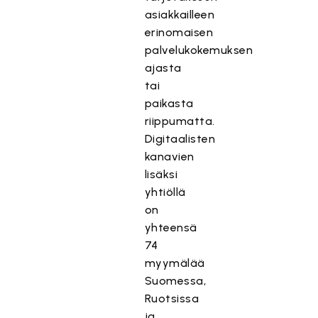
asiakkailleen
erinomaisen
palvelukokemuksen
ajasta
tai
paikasta
riippumatta.
Digitaalisten
kanavien
lisäksi
yhtiöllä
on
yhteensä
74
myymälää
Suomessa,
Ruotsissa
ja