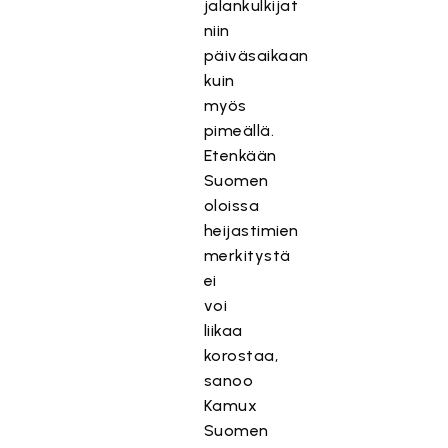
jalankulkijat
niin
päiväsaikaan
kuin
myös
pimeällä.
Etenkään
Suomen
oloissa
heijastimien
merkitystä
ei
voi
liikaa
korostaa,
sanoo
Kamux
Suomen