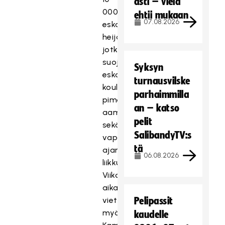
asti – vielä
000
ehtii mukaan
07.08.2026
eskarilaiselle
heijastinliivit,
jotka
suojaavat
Syksyn
eskarilaisten
turnausvilske
koulumatkaa
parhaimmilla
pimenevissä
an – katso
aamuissa
pelit
sekä
SalibandyTV:s
vapaa-
tä
ajan
06.08.2026
liikkumisessa.
Viikon
aikana
vietetään
Pelipassit
myös
kaudelle