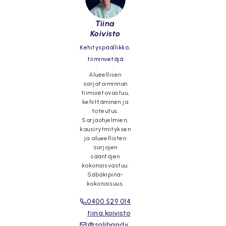
Tiina
Koivisto
Kehityspäällikkö,
tiiminvetäjä
Alueellisen
sarjatoiminnan
tiimivetovastuu,
kehittäminen ja
toteutus.
Sarjaohjelmien,
kausirytmityksen
ja alueellisten
sarjojen
sääntöjen
kokonaisvastuu.
Säbäkipinä-
kokonaisuus.
0400 529 014
tiina.koivisto
@salibandy.