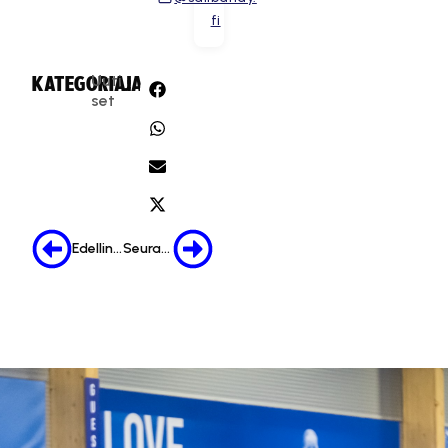
fi
Uuti
KATEGORIA:
JAA:
set
Edellinen
Seuraava