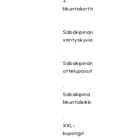
+
liikuntakortti
•⁠
⁠Säbäkipinän
värityskuvia
•⁠
⁠Säbäkipinän
ottelupassit
•⁠
⁠Säbäkipinä
liikuntaleikki
•⁠
⁠XXL-
kupongit