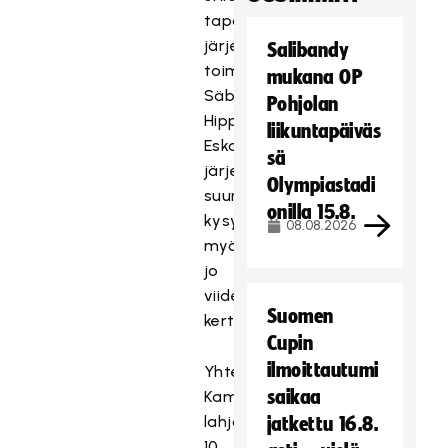
tapoja
järjestää
Salibandy
toimintaa.
mukana OP
Säbäkipinän
Pohjolan
Hippo
liikuntapäiväs
Eskariviikko
sä
järjestetään
Olympiastadi
suuren
onilla 15.8.
kysynnän
08.08.2026
myötä
jo
viidettä
Suomen
kertaa.
Cupin
ilmoittautumi
Yhteistyökumppani
saikaa
Kamux
lahjoittaa
jatkettu 16.8.
10