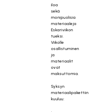
iloa
sekä
monipuolisia
materiaaleja
Eskariviikon
tueksi.
Viikolle
osallistuminen
ja
materiaalit
ovat
maksuttomia.
Syksyn
materiaalipakettiin
kuuluu:
•⁠