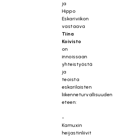
ja
Hippo
Eskariviikon
vastaava
Tiina
Koivisto
on
innoissaan
yhteistyöstä
ja
teoista
eskarilaisten
liikenneturvallisuuden
eteen:
-
Kamuxin
heijastinliivit