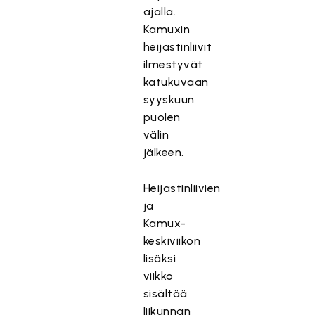
ajalla.
Kamuxin
heijastinliivit
ilmestyvät
katukuvaan
syyskuun
puolen
välin
jälkeen.
Heijastinliivien
ja
Kamux-
keskiviikon
lisäksi
viikko
sisältää
liikunnan