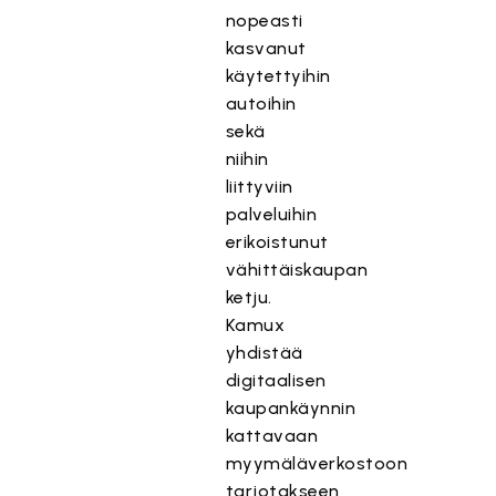
nopeasti
kasvanut
käytettyihin
autoihin
sekä
niihin
liittyviin
palveluihin
erikoistunut
vähittäiskaupan
ketju.
Kamux
yhdistää
digitaalisen
kaupankäynnin
kattavaan
myymäläverkostoon
tarjotakseen