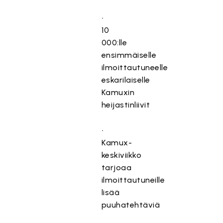
•⁠
⁠10
000:lle
ensimmäiselle
ilmoittautuneelle
eskarilaiselle
Kamuxin
heijastinliivit
•⁠
⁠Kamux-
keskiviikko
tarjoaa
ilmoittautuneille
lisää
puuhatehtäviä