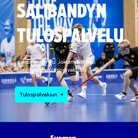
SALIBANDYN
TULOSPALVELU
Jokainen ottelu. Jokainen maali.
Salibandyn tulospalvelussa.
Tulospalveluun