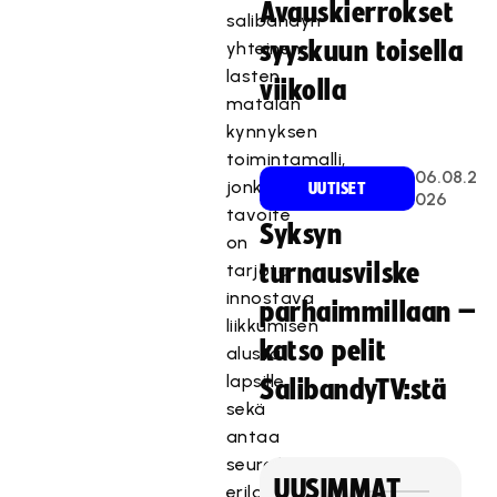
Avauskierrokset
salibandyn
syyskuun toisella
yhteinen
lasten
viikolla
matalan
kynnyksen
toimintamalli,
06.08.2
jonka
UUTISET
026
tavoite
Syksyn
on
turnausvilske
tarjota
innostava
parhaimmillaan –
liikkumisen
katso pelit
alusta
lapsille
SalibandyTV:stä
sekä
antaa
seuroille
UUSIMMAT
erilaisia