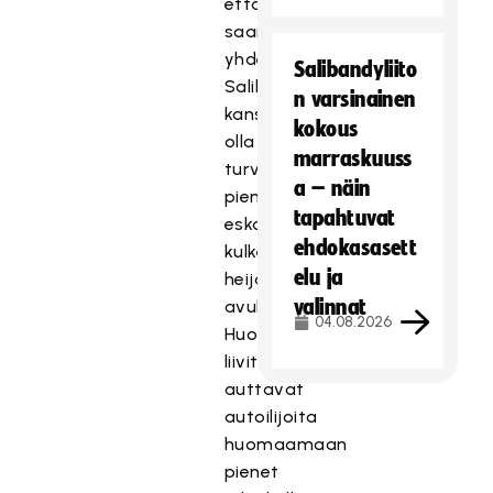
että
saamme
yhdessä
Salibandyliito
Salibandyliiton
n varsinainen
kanssa
kokous
olla
marraskuuss
turvaamassa
a – näin
pienten
tapahtuvat
eskarilaisten
ehdokasasett
kulkemista
elu ja
heijastinliivien
valinnat
avulla.
04.08.2026
Huomioväriset
liivit
auttavat
autoilijoita
huomaamaan
pienet