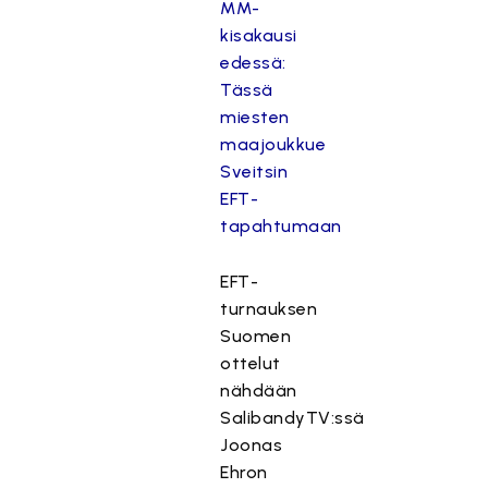
MM-
kisakausi
edessä:
Tässä
miesten
maajoukkue
Sveitsin
EFT-
tapahtumaan
EFT-
turnauksen
Suomen
ottelut
nähdään
SalibandyTV:ssä
Joonas
Ehron