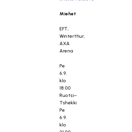
Miehet
EFT,
Winterthur,
AXA
Arena
Pe
6.9.
klo
18.00
Ruotsi–
Tshekki
Pe
6.9.
klo