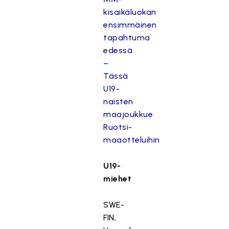
kisaikäluokan
ensimmäinen
tapahtuma
edessä
–
Tässä
U19-
naisten
maajoukkue
Ruotsi-
maaotteluihin
U19-
miehet
SWE-
FIN,