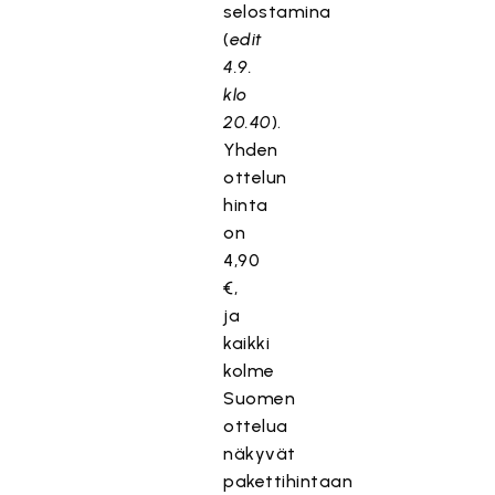
selostamina
(
edit
4.9.
klo
20.40
).
Yhden
ottelun
hinta
on
4,90
€,
ja
kaikki
kolme
Suomen
ottelua
näkyvät
pakettihintaan