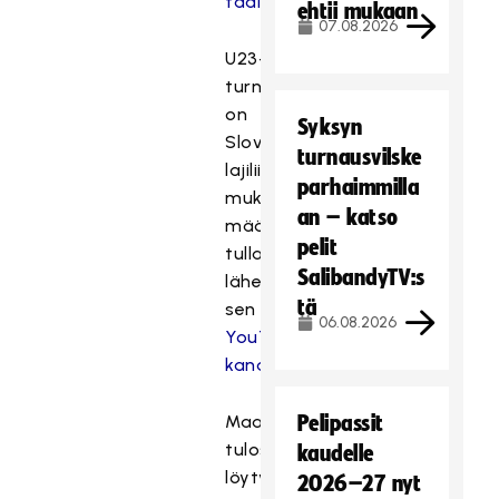
täältä
.
ehtii mukaan
07.08.2026
U23-
turnauksesta
on
Syksyn
Slovakian
turnausvilske
lajiliiton
parhaimmilla
mukaan
an – katso
määrä
pelit
tulla
SalibandyTV:s
lähetyksiä
tä
sen
06.08.2026
YouTube-
kanavalle
.
Maaotteluiden
Pelipassit
tulospalvelut
kaudelle
löytyvät
2026–27 nyt