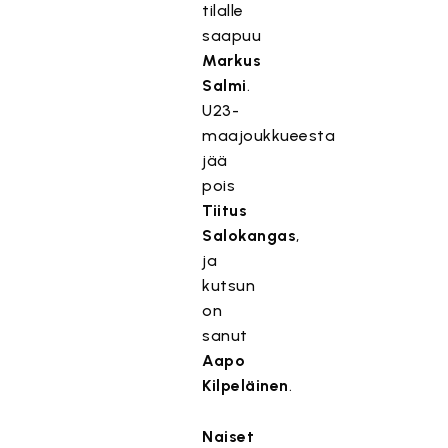
tilalle
saapuu
Markus
Salmi
.
U23-
maajoukkueesta
jää
pois
Tiitus
Salokangas
,
ja
kutsun
on
sanut
Aapo
Kilpeläinen
.
Naiset