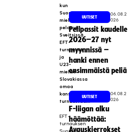
kun
Suomen
06.08.2
UUTISET
026
miehet
pelaavat
Pelipassit kaudelle
Sveitsissä
2026–27 nyt
EFT-
myynnissä –
turnausta
ja
hanki ennen
U23-
ensimmäistä peliä
miehet
Slovakiassa
omaa
04.08.2
kansainvälistä
UUTISET
026
turnaustaan.
F-liigan alku
EFT-
häämöttää:
turnauksen
Avauskierrokset
Suomen