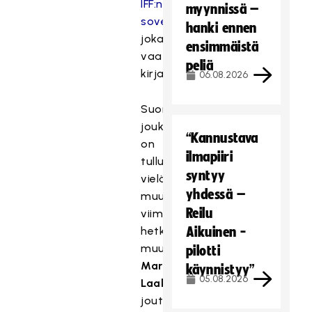
IFF:n
myynnissä –
sovelluksesta
,
hanki ennen
joka
ensimmäistä
vaatii
peliä
kirjautumisen.
06.08.2026
Suomen
joukkueisiin
“Kannustava
on
ilmapiiri
tullut
syntyy
vielä
yhdessä –
muutamia
Reilu
viime
hetken
Aikuinen -
muutoksia.
pilotti
Markus
käynnistyy”
05.08.2026
Laakso
joutuu