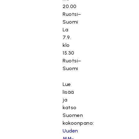
20.00
Ruotsi–
Suomi
La
7.9.
klo
15.30
Ruotsi–
Suomi
Lue
lisää
ja
katso
Suomen
kokoonpano:
Uuden
MM-