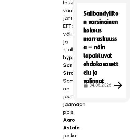
loukkaantumisen
vuoksi
Salibandyliito
jättämään
n varsinainen
EFT:n
kokous
väliin,
marraskuuss
ja
a – näin
tilalle
tapahtuvat
hyppää
ehdokasasett
Santtu
elu ja
Strandberg
.
valinnat
Samoin
04.08.2026
on
joutunut
jäämään
pois
Aaro
Astala
,
jonka