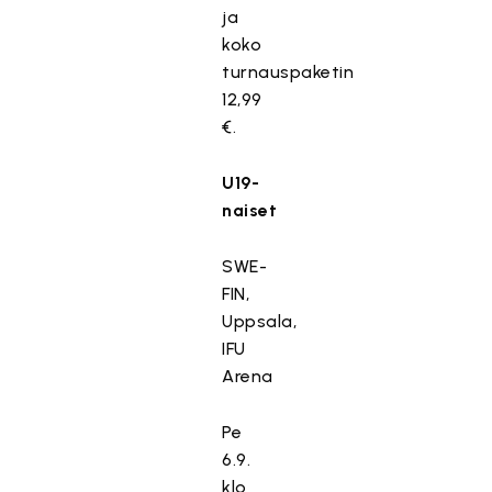
ja
koko
turnauspaketin
12,99
€.
U19-
naiset
SWE-
FIN,
Uppsala,
IFU
Arena
Pe
6.9.
klo