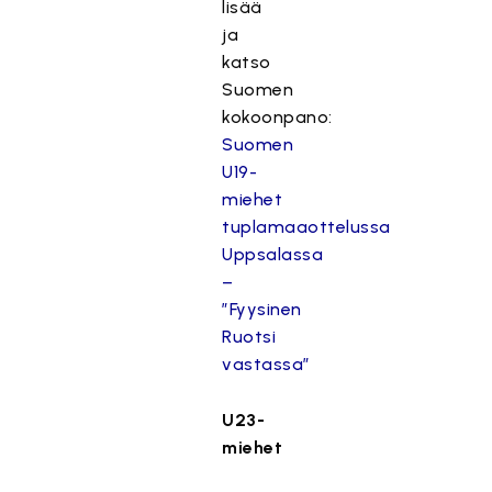
lisää
ja
katso
Suomen
kokoonpano:
Suomen
U19-
miehet
tuplamaaottelussa
Uppsalassa
–
”Fyysinen
Ruotsi
vastassa”
U23-
miehet