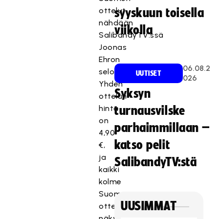
ottelut
syyskuun toisella
nähdään
viikolla
SalibandyTV:ssä
Joonas
Ehron
06.08.2
selostamina.
UUTISET
026
Yhden
Syksyn
ottelun
hinta
turnausvilske
on
parhaimmillaan –
4,90
katso pelit
€,
ja
SalibandyTV:stä
kaikki
kolme
Suomen
UUSIMMAT
ottelua
näkyvät