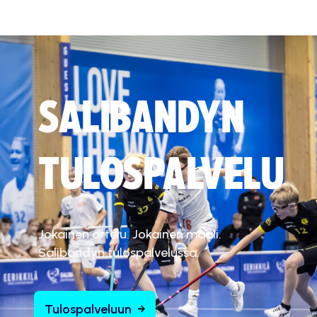
SALIBANDYN
TULOSPALVELU
Jokainen ottelu. Jokainen maali.
Salibandyn tulospalvelussa.
Tulospalveluun