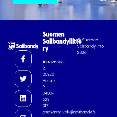
Suomen
© Suomen
Salibandyliitto
Salibandyliitto
ry
2026
Alakiventie
2,
00920
Helsinki
P.
0400-
529
017
asiakaspalvelu@salibandy.fi