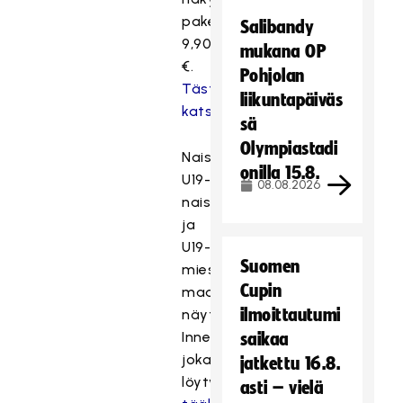
pakettihintaan
Salibandy
9,90
mukana OP
€.
Pohjolan
Tästä
liikuntapäiväs
katsomaan
.
sä
Olympiastadi
Naisten,
onilla 15.8.
U19-
08.08.2026
naisten
ja
U19-
Suomen
miesten
Cupin
maaottelut
ilmoittautumi
näyttää
InnebandyTV,
saikaa
joka
jatkettu 16.8.
löytyy
asti – vielä