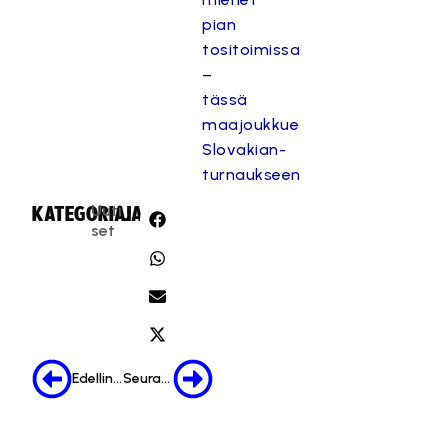
pian
tositoimissa
–
tässä
maajoukkue
Slovakian-
turnaukseen
Uuti
KATEGORIA:
JAA:
set
Edellinen
Seuraava