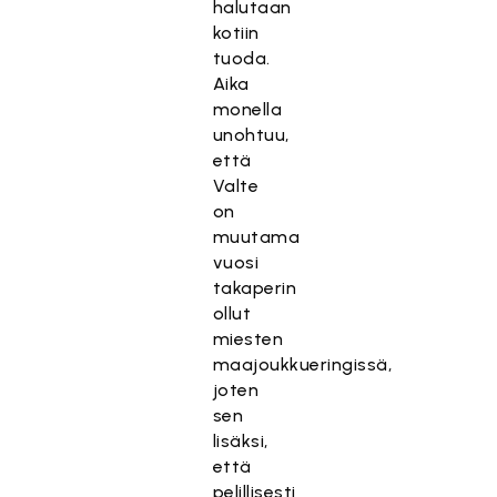
halutaan
kotiin
tuoda.
Aika
monella
unohtuu,
että
Valte
on
muutama
vuosi
takaperin
ollut
miesten
maajoukkueringissä,
joten
sen
lisäksi,
että
pelillisesti