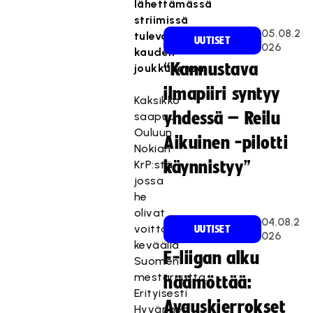
lähettämässä
striimissä
05.08.2
tulevan
UUTISET
026
kauden
“Kannustava
joukkueensa.
ilmapiiri syntyy
Kaksikko
yhdessä – Reilu
saapuu
Ouluun
Aikuinen -pilotti
Nokian
KrP:stä,
käynnistyy”
jossa
he
olivat
04.08.2
voittamassa
UUTISET
026
keväällä
F-liigan alku
Suomen
mestaruutta.
häämöttää:
Erityisesti
Avauskierrokset
Hyvärinen