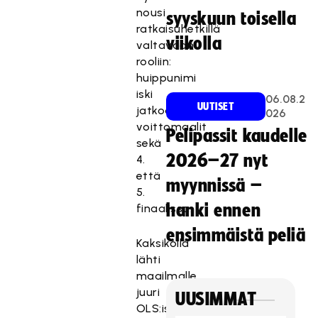
nousi
syyskuun toisella
ratkaisuhetkillä
viikolla
valtavaan
rooliin:
huippunimi
iski
06.08.2
UUTISET
jatkoajalla
026
voittomaalit
Pelipassit kaudelle
sekä
2026–27 nyt
4.
että
myynnissä –
5.
hanki ennen
finaalissa.
ensimmäistä peliä
Kaksikolla
lähti
maailmalle
juuri
UUSIMMAT
OLS:ista.