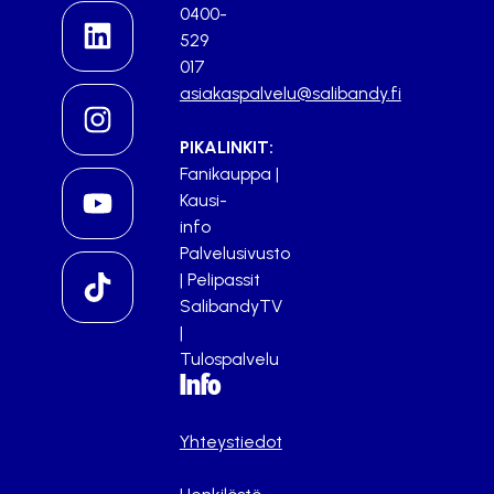
0400-
529
017
asiakaspalvelu@salibandy.fi
PIKALINKIT:
Fanikauppa
|
Kausi-
info
Palvelusivusto
|
Pelipassit
SalibandyTV
|
Tulospalvelu
Info
Yhteystiedot