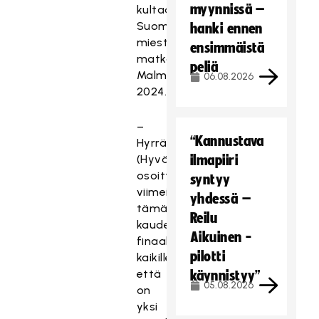
myynnissä –
kultaa
Suomen
hanki ennen
miesten
ensimmäistä
matkassa
peliä
Malmössä
06.08.2026
2024.
–
“Kannustava
Hyrrä
(Hyvärinen)
ilmapiiri
osoitti
syntyy
viimeistään
yhdessä –
tämän
Reilu
kauden
Aikuinen -
finaaleissa
pilotti
kaikille;
että
käynnistyy”
05.08.2026
on
yksi