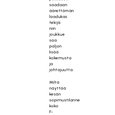
saadaan
äärettömän
laadukas
tekijä
niin
joukkue
saa
paljon
lisää
kokemusta
ja
johtajuutta.
Miltä
näyttää
kesän
sopimustilanne
koko
F-