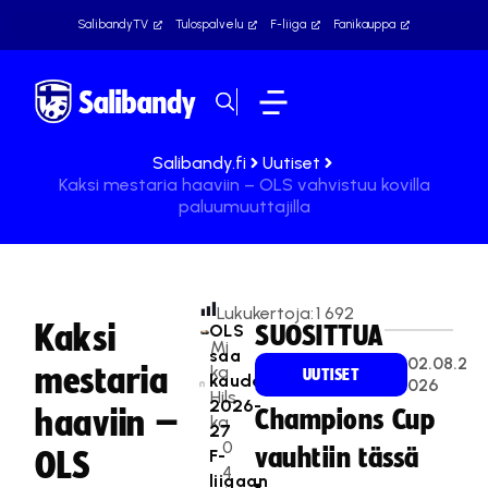
SalibandyTV
Tulospalvelu
F-liiga
Fanikauppa
Salibandy.fi
Uutiset
Kaksi mestaria haaviin – OLS vahvistuu kovilla
paluumuuttajilla
Lukukertoja:
1 692
Kaksi
OLS
SUOSITTUA
Mi
saa
02.08.2
mestaria
ka
UUTISET
kauden
026
Hils
2026-
haaviin –
Champions Cup
ka
27
0
vauhtiin tässä
F-
OLS
4
liigaan