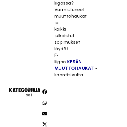
liigassa?
Varmistuneet
muuttohaukat
ja
kaikki
julkaistut
sopimukset
löydät
F-
liigan
KESÄN
MUUTTOHAUKAT
-
koontisivulta.
Uuti
KATEGORIA:
JAA:
set