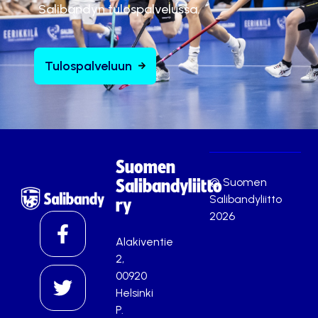
Salibandyn tulospalvelussa.
Tulospalveluun
Suomen
© Suomen
Salibandyliitto
Salibandyliitto
ry
2026
Alakiventie
2,
00920
Helsinki
P.