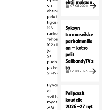
ehtii mukaan
on
07.08.2026
ehtinyt
pelata
liigassa
Syksyn
123
runkosarjapeliä
turnausvilske
tehoin
parhaimmilla
102+113=215
an – katso
ja
pelit
24
SalibandyTV:s
pudotuspeliä
pistein
tä
06.08.2026
21+19=40.
Hyvärinen
oli
Pelipassit
voittamassa
kaudelle
myös
2026–27 nyt
MM-