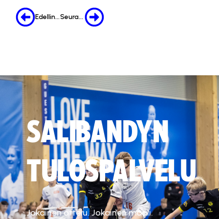
Edellinen
Seuraava
SALIBANDYN
TULOSPALVELU
Jokainen ottelu. Jokainen maali.