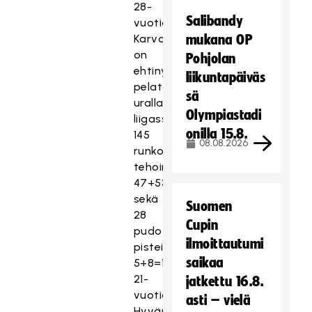
28-
Salibandy
vuotias
Karvonen
mukana OP
on
Pohjolan
ehtinyt
liikuntapäiväs
pelata
sä
urallaan
Olympiastadi
liigassa
onilla 15.8.
145
08.08.2026
runkosarjapeliä
tehoin
47+53=100
sekä
Suomen
28
Cupin
pudotuspeliä
ilmoittautumi
pistein
saikaa
5+8=13.
21-
jatkettu 16.8.
vuotias
asti – vielä
Hyvärinen