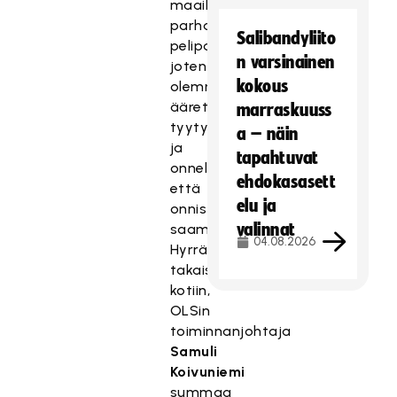
maailman
parhaista
Salibandyliito
pelipaikallaan,
n varsinainen
joten
kokous
olemme
äärettömän
marraskuuss
tyytyväisiä
a – näin
ja
tapahtuvat
onnellisia,
ehdokasasett
että
elu ja
onnistuimme
valinnat
saamaan
04.08.2026
Hyrrän
takaisin
kotiin,
OLSin
toiminnanjohtaja
Samuli
Koivuniemi
summaa