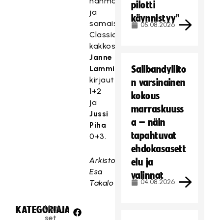
hahmo,
pilotti
ja
käynnistyy”
samaisen
05.08.2026
Classicin
kakkosviisikon
Janne
Lamminen
Salibandyliito
kirjautti
n varsinainen
1+2
kokous
ja
marraskuuss
Jussi
a – näin
Piha
tapahtuvat
0+3.
ehdokasasett
Arkistokuva:
elu ja
Esa
valinnat
04.08.2026
Takalo
Uuti
KATEGORIA:
JAA:
set