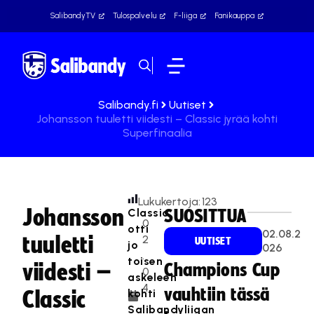
SalibandyTV
Tulospalvelu
F-liiga
Fanikauppa
Salibandy.fi
Uutiset
Johansson tuuletti viidesti – Classic jyrää kohti
Superfinaalia
Lukukertoja:
123
Johansson
Classic
SUOSITTUA
0
otti
02.08.2
tuuletti
2
UUTISET
jo
026
.
toisen
viidesti –
Champions Cup
0
askeleen
4
vauhtiin tässä
kohti
Classic
.
Salibandyliigan