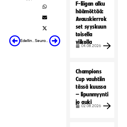
F-liigan alku
häämöttää:
Avauskierrok
set syyskuun
toisella
Edellinen
Seuraava
viikolla
04.08.2026
Champions
Cup vauhtiin
tässä kuussa
– lipunmyynti
jo auki
02.08.2026