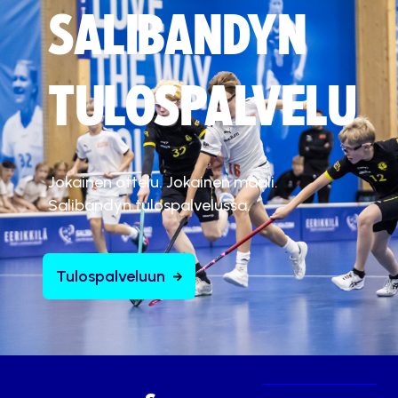
SALIBANDYN
TULOSPALVELU
Jokainen ottelu. Jokainen maali.
Salibandyn tulospalvelussa.
Tulospalveluun