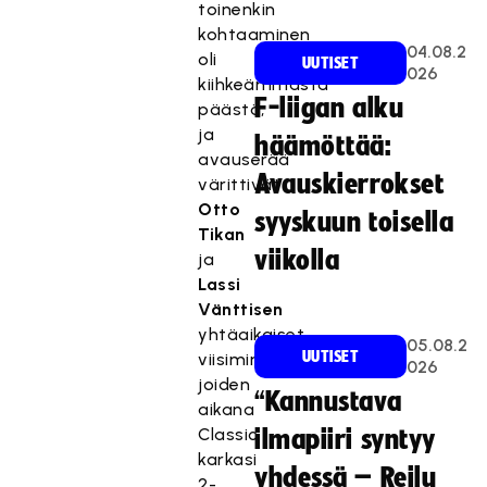
toinenkin
kohtaaminen
04.08.2
oli
UUTISET
026
kiihkeämmästä
F-liigan alku
päästä,
ja
häämöttää:
avauserää
Avauskierrokset
värittivät
Otto
syyskuun toisella
Tikan
viikolla
ja
Lassi
Vänttisen
yhtäaikaiset
05.08.2
UUTISET
viisiminuuttiset,
026
joiden
“Kannustava
aikana
Classic
ilmapiiri syntyy
karkasi
yhdessä – Reilu
2-