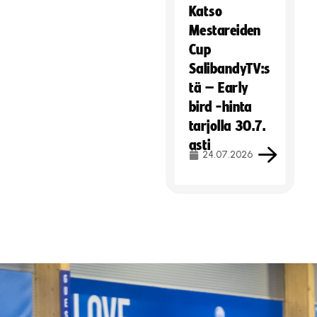
Katso
Mestareiden
Cup
SalibandyTV:s
tä – Early
bird -hinta
tarjolla 30.7.
asti
24.07.2026