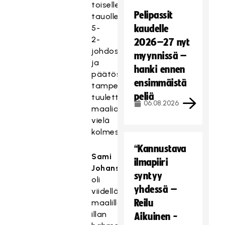
toiselle
Pelipassit
tauolle
5-
kaudelle
2-
2026–27 nyt
johdossa,
myynnissä –
ja
hanki ennen
päätösjaksolla
ensimmäistä
tamperelaiset
peliä
tuulettivat
06.08.2026
maalia
vielä
kolmesti.
“Kannustava
Sami
ilmapiiri
Johansson
syntyy
oli
yhdessä –
viidellä
Reilu
maalillaan
illan
Aikuinen -