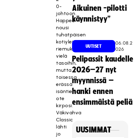
0-
Aikuinen -pilotti
johtoon.
käynnistyy”
Happee
nousi
tuhatpäisen
kotiyleisönsä
06.08.2
UUTISET
riemuksi
026
vielä
Pelipassit kaudelle
tasoihin,
2026–27 nyt
mutta
toisessa
myynnissä –
erässä
hanki ennen
isäntien
ote
ensimmäistä peliä
kirposi.
Väkivahva
Classic
lähti
UUSIMMAT
jo