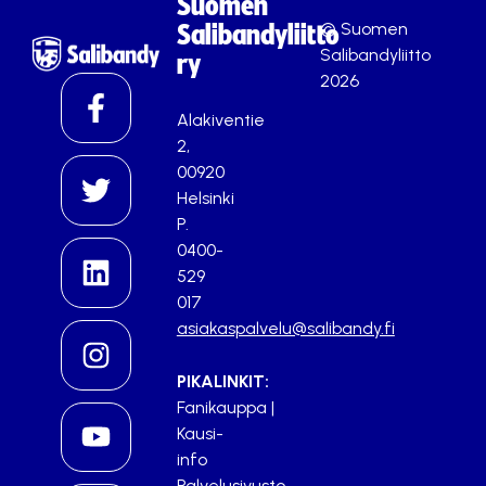
Suomen
© Suomen
Salibandyliitto
Salibandyliitto
ry
2026
Alakiventie
2,
00920
Helsinki
P.
0400-
529
017
asiakaspalvelu@salibandy.fi
PIKALINKIT:
Fanikauppa
|
Kausi-
info
Palvelusivusto