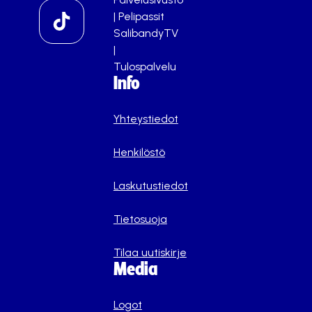
|
Pelipassit
SalibandyTV
|
Tulospalvelu
Info
Yhteystiedot
Henkilöstö
Laskutustiedot
Tietosuoja
Tilaa uutiskirje
Media
Logot