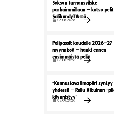
Syksyn turnausvilske
parhaimmillaan – katso pelit
SalibandyTV:stä
06.08.2026
Pelipassit kaudelle 2026–27
myynnissä – hanki ennen
ensimmäistä peliä
06.08.2026
“Kannustava ilmapiiri syntyy
yhdessä – Reilu Aikuinen -pil
käynnistyy”
05.08.2026