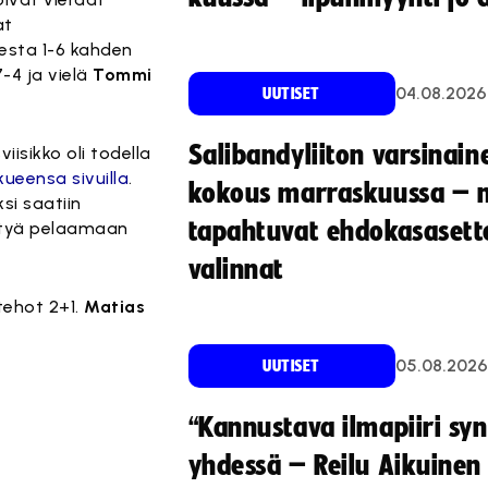
at
eesta 1-6 kahden
7-4 ja vielä
Tommi
04.08.2026
UUTISET
Salibandyliiton varsinain
sikko oli todella
kueensa sivuilla
.
kokous marraskuussa – 
si saatiin
tapahtuvat ehdokasasette
ystyä pelaamaan
valinnat
tehot 2+1.
Matias
05.08.2026
UUTISET
“Kannustava ilmapiiri sy
yhdessä – Reilu Aikuinen 