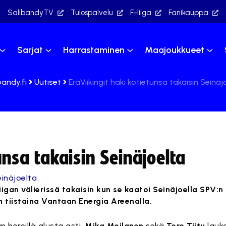
SalibandyTV
Tulospalvelu
F-liiga
Fanikauppa
Sarjat
Harrastaminen
Maajoukkueet
bandy.fi
Uutiset
EräViikingit haki kotietunsa takaisin Seinäj
unsa takaisin Seinäjoelta
iigan välierissä takaisin kun se kaatoi Seinäjoella SPV:n
n tiistaina Vantaan Energia Areenalla.
n hereillä alusta asti.
Mika Moilanen
sekä
Tero Tiitu
lauko