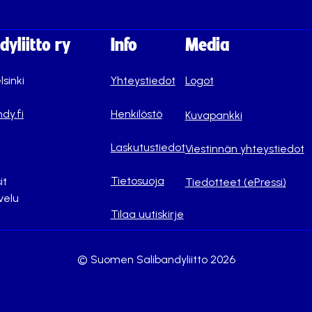
yliitto ry
Info
Media
lsinki
Yhteystiedot
Logot
dy.fi
Henkilöstö
Kuvapankki
Laskutustiedot
Viestinnän yhteystiedot
Tietosuoja
it
Tiedotteet (ePressi)
velu
Tilaa uutiskirje
© Suomen Salibandyliitto 2026