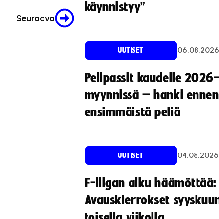
käynnistyy”
Seuraava
06.08.2026
UUTISET
Pelipassit kaudelle 2026
myynnissä – hanki ennen
ensimmäistä peliä
04.08.2026
UUTISET
F-liigan alku häämöttää:
Avauskierrokset syyskuu
toisella viikolla