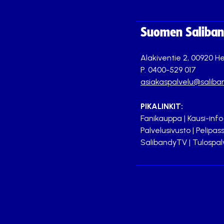
Suomen Saliband
Alakiventie 2, 00920 He
P. 0400-529 017
asiakaspalvelu@saliban
PIKALINKIT:
Fanikauppa
|
Kausi-info
Palvelusivusto
|
Pelipass
SalibandyTV
|
Tulospal