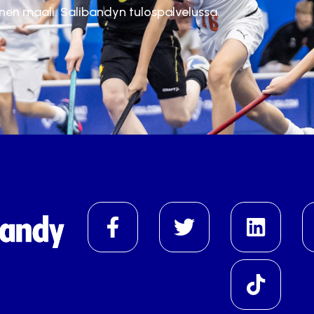
inen maali. Salibandyn tulospalvelussa.