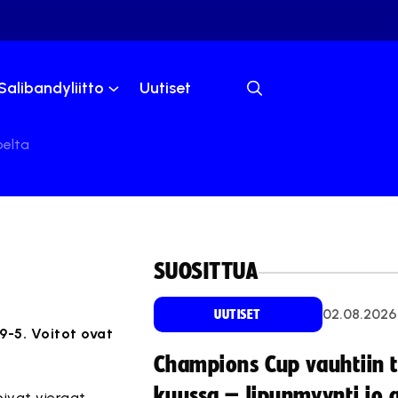
Salibandyliitto
Uutiset
oelta
SUOSITTUA
02.08.2026
UUTISET
 9-5. Voitot ovat
Champions Cup vauhtiin 
kuussa – lipunmyynti jo 
ivat vieraat