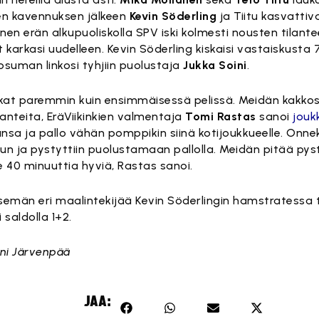
en kavennuksen jälkeen
Kevin Söderling
ja Tiitu kasvattiv
en erän alkupuoliskolla SPV iski kolmesti nousten tilant
 karkasi uudelleen. Kevin Söderling kiskaisi vastaiskusta 
suman linkosi tyhjiin puolustaja
Jukka Soini
.
t paremmin kuin ensimmäisessä pelissä. Meidän kakkosvii
ilanteita, EräViikinkien valmentaja
Tomi Rastas
sanoi
jouk
nsa ja pallo vähän pomppikin siinä kotijoukkueelle. Onnek
tuun ja pystyttiin puolustamaan pallolla. Meidän pitää p
40 minuuttia hyviä, Rastas sanoi.
itsemän eri maalintekijää Kevin Söderlingin hamstratessa 
saldolla 1+2.
ani Järvenpää
JAA: