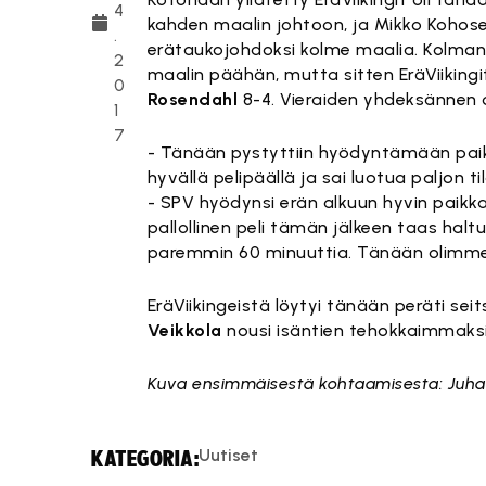
4
kahden maalin johtoon, ja Mikko Kohos
.
erätaukojohdoksi kolme maalia. Kolmann
2
maalin päähän, mutta sitten EräViikingit
0
Rosendahl
8-4. Vieraiden yhdeksännen o
1
7
- Tänään pystyttiin hyödyntämään paika
hyvällä pelipäällä ja sai luotua paljon t
- SPV hyödynsi erän alkuun hyvin paikka
pallollinen peli tämän jälkeen taas hal
paremmin 60 minuuttia. Tänään olimme 
EräViikingeistä löytyi tänään peräti se
Veikkola
nousi isäntien tehokkaimmaksi 
Kuva ensimmäisestä kohtaamisesta: Juh
Uutiset
KATEGORIA: