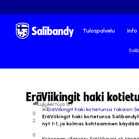
Tulospalvelu
Info
Sali
EräViikingit haki kotiet
Lukukertoja:
167
0
EräViikingit haki kotietunsa Salibandyl
2
nyt 1-1, ja kolmas kohtaaminen käydää
.
0
Kotonaan yllätetty EräViikingit oli tänää