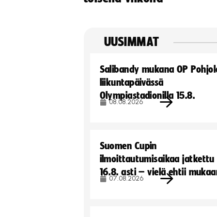
UUSIMMAT
Salibandy mukana OP Pohjol
liikuntapäivässä
Olympiastadionilla 15.8.
08.08.2026
Suomen Cupin
ilmoittautumisaikaa jatkettu
16.8. asti – vielä ehtii muka
07.08.2026