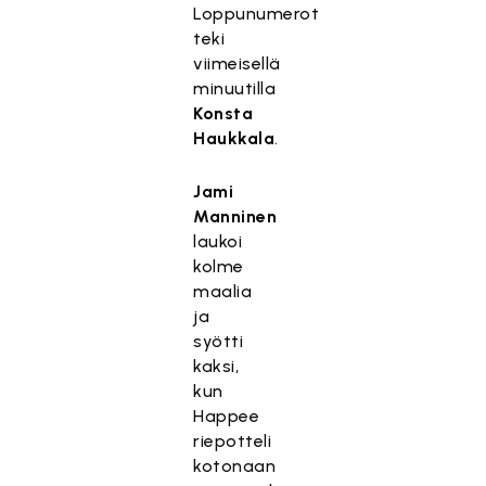
Loppunumerot
teki
viimeisellä
minuutilla
Konsta
Haukkala
.
Jami
Manninen
laukoi
kolme
maalia
ja
syötti
kaksi,
kun
Happee
riepotteli
kotonaan