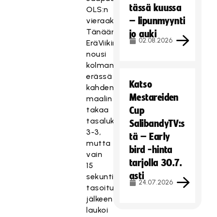
tässä kuussa
OLS:n
– lipunmyynti
vieraaksi.
Tänään
jo auki
02.08.2026
EräViikingit
nousi
kolmannessa
erässä
Katso
kahden
Mestareiden
maalin
takaa
Cup
tasalukemiin
SalibandyTV:s
3-3,
tä – Early
mutta
bird -hinta
vain
tarjolla 30.7.
15
asti
sekuntia
24.07.2026
tasoituksen
jälkeen
laukoi