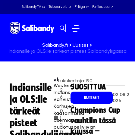
SalibandyTV
Tulospalvelu
F-liiga
Fanikauppa
Salibandy.fi
Uutiset
Indiansille ja OLS:lle tärkeät pisteet Salibandyliigassa
Lukukertoja:
190
Indiansille
Westend
SUOSITTUA
2
Indians
02.08.2
ja OLS:lle
6
UUTISET
vahvisti
026
.
Karhujen
tärkeät
Champions Cup
0
kaatamisella
1.
vauhtiin tässä
asemiaan
pisteet
2
pudotuspeliviivan
kuussa –
0
Salibandyliigassa
aurinkoisella