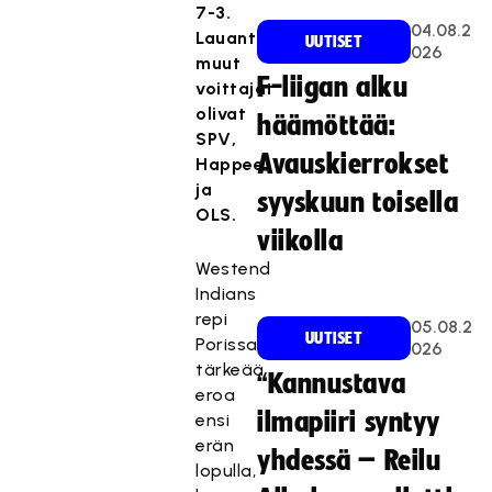
7-3.
04.08.2
Lauantain
UUTISET
026
muut
F-liigan alku
voittajat
olivat
häämöttää:
SPV,
Avauskierrokset
Happee
ja
syyskuun toisella
OLS.
viikolla
Westend
Indians
repi
05.08.2
UUTISET
Porissa
026
tärkeää
“Kannustava
eroa
ilmapiiri syntyy
ensi
erän
yhdessä – Reilu
lopulla,