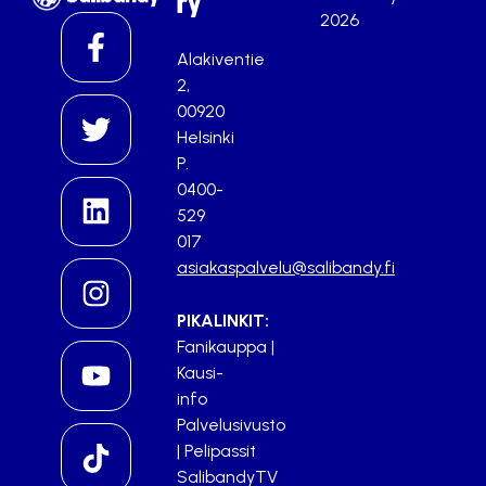
ry
2026
Alakiventie
2,
00920
Helsinki
P.
0400-
529
017
asiakaspalvelu@salibandy.fi
PIKALINKIT:
Fanikauppa
|
Kausi-
info
Palvelusivusto
|
Pelipassit
SalibandyTV