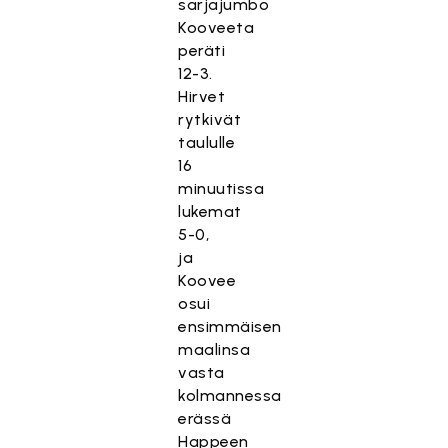
sarjajumbo
Kooveeta
peräti
12-3.
Hirvet
rytkivät
taululle
16
minuutissa
lukemat
5-0,
ja
Koovee
osui
ensimmäisen
maalinsa
vasta
kolmannessa
erässä
Happeen