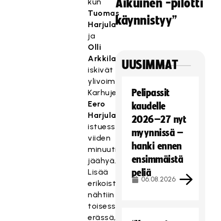
Aikuinen -pilotti
kun
Tuomas
käynnistyy”
Harjula
ja
Olli
Arkkila
UUSIMMAT
iskivät
ylivoimamaalit
Pelipassit
Karhujen
Eero
kaudelle
Harjulan
2026–27 nyt
istuessa
myynnissä –
viiden
hanki ennen
minuutin
ensimmäistä
jäähyä.
Lisää
peliä
06.08.2026
erikoistilannemerkintöjä
nähtiin
toisessa
erässä,