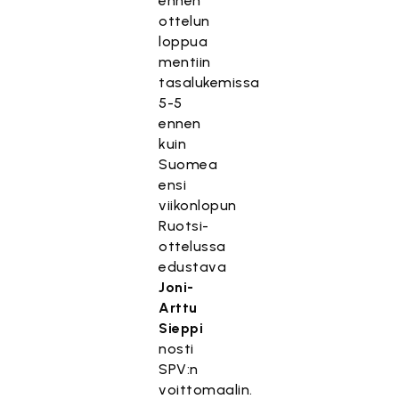
ennen
ottelun
loppua
mentiin
tasalukemissa
5-5
ennen
kuin
Suomea
ensi
viikonlopun
Ruotsi-
ottelussa
edustava
Joni-
Arttu
Sieppi
nosti
SPV:n
voittomaalin.