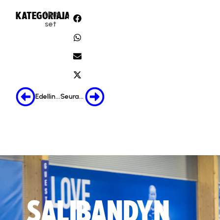
Uuti
KATEGORIA:
JAA:
set
Edellinen
Seuraava
SALIBANDYN