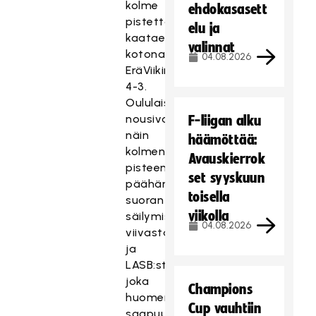
kolme
ehdokasasett
pistettä
elu ja
kaataessaan
valinnat
kotonaan
04.08.2026
EräViikingit
4-3.
Oululaiset
nousivat
F-liigan alku
näin
häämöttää:
kolmen
Avauskierrok
pisteen
set syyskuun
päähän
toisella
suoran
viikolla
säilymisen
04.08.2026
viivasta
ja
LASB:sta,
joka
Champions
huomenna
Cup vauhtiin
saapuu