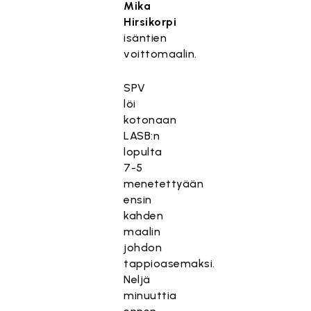
Mika
Hirsikorpi
isäntien
voittomaalin.
SPV
löi
kotonaan
LASB:n
lopulta
7-5
menetettyään
ensin
kahden
maalin
johdon
tappioasemaksi.
Neljä
minuuttia