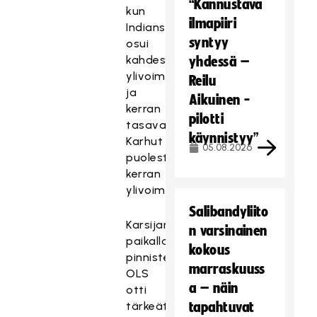
“Kannustava
kun
ilmapiiri
Indians
syntyy
osui
kahdesti
yhdessä –
ylivoimalla
Reilu
ja
Aikuinen -
kerran
pilotti
tasavajaalla,
käynnistyy”
Karhut
05.08.2026
puolestaan
kerran
ylivoimalla.
Salibandyliito
Karsijan
n varsinainen
paikalla
kokous
pinnistelevä
marraskuuss
OLS
a – näin
otti
tärkeät
tapahtuvat