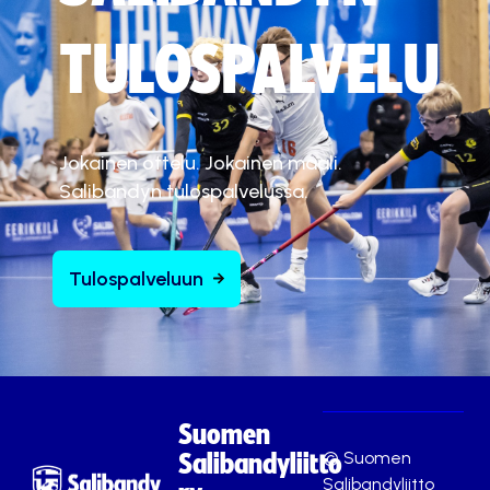
TULOSPALVELU
Jokainen ottelu. Jokainen maali.
Salibandyn tulospalvelussa.
Tulospalveluun
Suomen
© Suomen
Salibandyliitto
Salibandyliitto