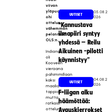
viivan
yläpuolelle
05.08.2
UUTISET
ohi
026
ottelun
“Kannustava
vähemmän
ilmapiiri syntyy
pelanneen
OLS:n.
yhdessä – Reilu
Aikuinen -pilotti
Indians
oli
käynnistyy”
Kooveen
vieraana
pahimmillaan
04.08.2
kaksi
UUTISET
026
maalia
F-liigan alku
tappiolla
mutta
häämöttää:
ratkaisi
ottelun
Avauskierrokset