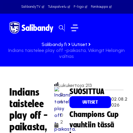
SalibandyTV
Tulospalvelu
F-liiga
Fanikauppa
Salibandy.fi
Uutiset
Indians taistelee play off -paikasta, Viikingit Helsingin
valtias
Lukukertoja:
213
Indians
SUOSITTUA
2
02.08.2
taistelee
6
UUTISET
026
.
play off -
Champions Cup
0
2
vauhtiin tässä
paikasta,
.