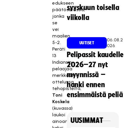
edukseen
syyskuun toisella
päätöserässä,
jonka
viikolla
se
vei
maalien
06.08.2
5-2.
UUTISET
026
Peräti
Pelipassit kaudelle
13
Indiansin
2026–27 nyt
pelaajaa
myynnissä –
merkkautti
ottelussa
hanki ennen
tehopisteitä,
ensimmäistä peliä
Toni
Koskela
(
kuvassa
)
laukoi
UUSIMMAT
ainoana
kaksi