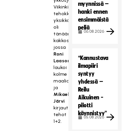
ykkösjoukkueena.
myynnissä –
Viikinkien
hanki ennen
tehokkain
ensimmäistä
yksikkö
oli
peliä
06.08.2026
tänään
kakkosketju,
jossa
Roni
“Kannustava
Laasonen
ilmapiiri
laukoi
syntyy
kolme
maalia
yhdessä –
ja
Reilu
Mikael
Aikuinen -
Järvi
pilotti
kirjautti
käynnistyy”
tehot
05.08.2026
1+2.