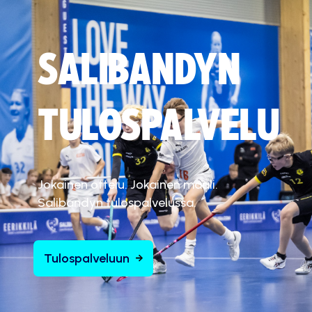
SALIBANDYN
TULOSPALVELU
Jokainen ottelu. Jokainen maali.
Salibandyn tulospalvelussa.
Tulospalveluun