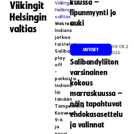
kuussa –
2
Viikingit
0
lipunmyynti jo
Helsingin
1
auki
6
Westend
valtias
Indians
jatkaa
taistelua
04.08.2
UUTISET
Salibandyliigan
026
play
Salibandyliiton
off
varsinainen
-
paikasta.
kokous
Indians
löi
marraskuussa –
tänään
näin tapahtuvat
Tampereella
Kooveen
ehdokasasettelu
9-6
ja valinnat
ja
nousi