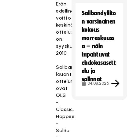
Erän
edellinen
Salibandyliito
voitto
n varsinainen
keskinäisistä
kokous
otteluista
marraskuuss
on
a – näin
syyskuulta
2010.
tapahtuvat
ehdokasasett
Salibandyliigan
elu ja
lauantain
valinnat
ottelut
04.08.2026
ovat
OLS
-
Classic,
Happee
-
SalBa