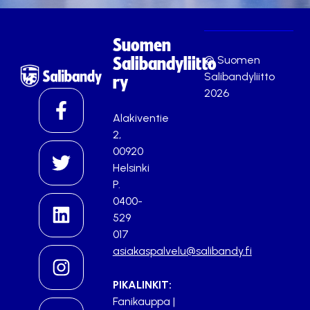
Suomen
© Suomen
Salibandyliitto
Salibandyliitto
ry
2026
Alakiventie
2,
00920
Helsinki
P.
0400-
529
017
asiakaspalvelu@salibandy.fi
PIKALINKIT:
Fanikauppa
|