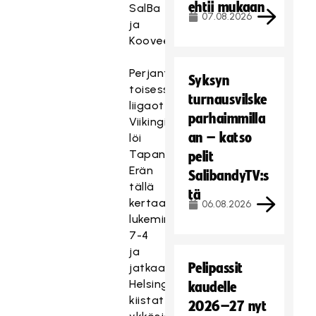
ehtii mukaan
SalBa
07.08.2026
ja
Koovee.
Perjantain
Syksyn
toisessa
turnausvilske
liigaottelussa
parhaimmilla
Viikingit
an – katso
löi
Tapanilan
pelit
Erän
SalibandyTV:s
tällä
tä
kertaa
06.08.2026
lukemin
7-4
ja
Pelipassit
jatkaa
Helsingin
kaudelle
kiistattomana
2026–27 nyt