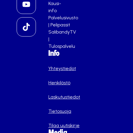
Kausi-
info
Palvelusivusto
|
Pelipassit
SalibandyTV
|
Tulospalvelu
Info
Yhteystiedot
Henkilöstö
Laskutustiedot
Tietosuoja
Tilaa uutiskirje
Media