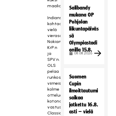
maalia.
Salibandy
mukana OP
Indians
Pohjolan
kohtaa
liikuntapäiväs
vielä
sä
vierasotteluissa
Nokian
Olympiastadi
KrP:n
onilla 15.8.
ja
08.08.2026
SPV:n.
OLS
pelaa
Suomen
runkosarjan
viimeiset
Cupin
kolme
ilmoittautumi
otteluaan
saikaa
kotona
jatkettu 16.8.
vastustajinaan
asti – vielä
Classic,