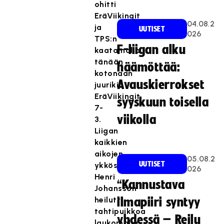
ohitti
EräViikingit
04.08.2
ja
UUTISET
026
TPS:n
F-liigan alku
kaatamalla
tänään
häämöttää:
kotonaan
Avauskierrokset
juurikin
EräViikingit
syyskuun toisella
7-
viikolla
3.
Liigan
kaikkien
aikojen
05.08.2
UUTISET
ykköspyssy
026
Henri
“Kannustava
Johansson
heilutti
ilmapiiri syntyy
tahtipuikkoa
yhdessä – Reilu
laukomalla