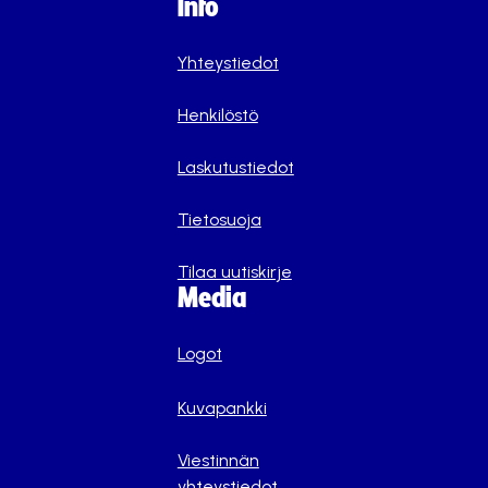
Info
Yhteystiedot
Henkilöstö
Laskutustiedot
Tietosuoja
Tilaa uutiskirje
Media
Logot
Kuvapankki
Viestinnän
yhteystiedot