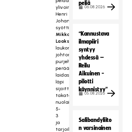
pelaamaan
peliä
ylivoimalla
06.08.2026
Henri
Johansson
syötti
“Kannustava
Mikko
Laakson
ilmapiiri
laukomaan
syntyy
johtomaalin,
yhdessä –
purjehti
Reilu
perään
Aikuinen -
laidasta
pilotti
läpi
sijoittamaan
käynnistyy”
05.08.2026
takatolppaa
nuolaisten
5-
3
Salibandyliito
ja
n varsinainen
tarjoili