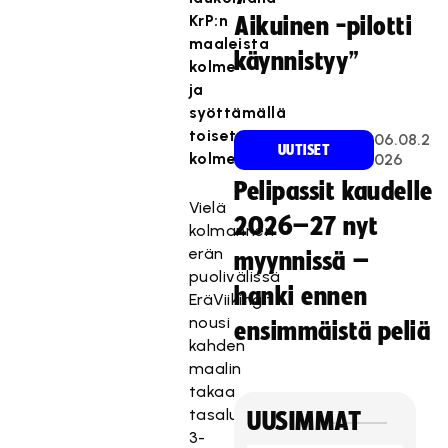
KrP:n
Aikuinen -pilotti
maaleista
käynnistyy”
kolme
ja
syöttämällä
toiset
06.08.2
UUTISET
kolme.
026
Pelipassit kaudelle
Vielä
2026–27 nyt
kolmannen
erän
myynnissä –
puolivälissä
hanki ennen
EräViikingit
nousi
ensimmäistä peliä
kahden
maalin
takaa
tasalukemiin
UUSIMMAT
3-