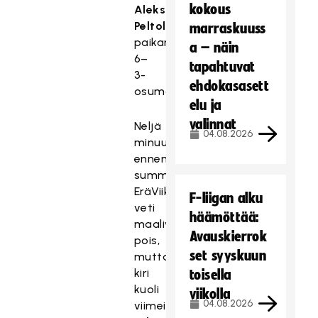
kokous
Aleksi
Peltolalle
marraskuuss
paikan
a – näin
6–
tapahtuvat
3-
ehdokasasett
osumaan.
elu ja
valinnat
Neljä
04.08.2026
minuuttia
ennen
summeria
EräViikingit
F-liigan alku
veti
häämöttää:
maalivahtinsa
Avauskierrok
pois,
set syyskuun
mutta
kiri
toisella
kuoli
viikolla
04.08.2026
viimeistään