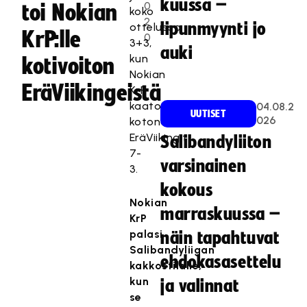
kuussa –
0
toi Nokian
koko
2
lipunmyynti jo
ottelussa
KrP:lle
0
3+3,
auki
kun
kotivoiton
Nokian
EräViikingeistä
KrP
kaatoi
04.08.2
UUTISET
026
kotonaan
EräViikingit
Salibandyliiton
7-
varsinainen
3.
kokous
Nokian
marraskuussa –
KrP
palasi
näin tapahtuvat
Salibandyliigan
ehdokasasettelu
kakkostilalle,
kun
ja valinnat
se