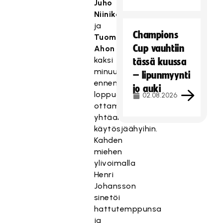
Juho
Niinikosken
ja
Champions
Tuomas
Cup vauhtiin
Ahon
kaksi
tässä kuussa
minuuttia
– lipunmyynti
ennen
jo auki
loppua
02.08.2026
ottamiin
yhtäaikaisiin
käytösjäähyihin.
Kahden
miehen
ylivoimalla
Henri
Johansson
sinetöi
hattutemppunsa
ja