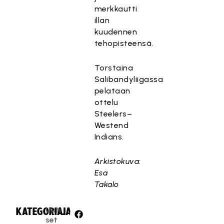
merkkautti
illan
kuudennen
tehopisteensä.
Torstaina
Salibandyliigassa
pelataan
ottelu
Steelers–
Westend
Indians.
Arkistokuva:
Esa
Takalo
Uuti
KATEGORIA:
JAA:
set