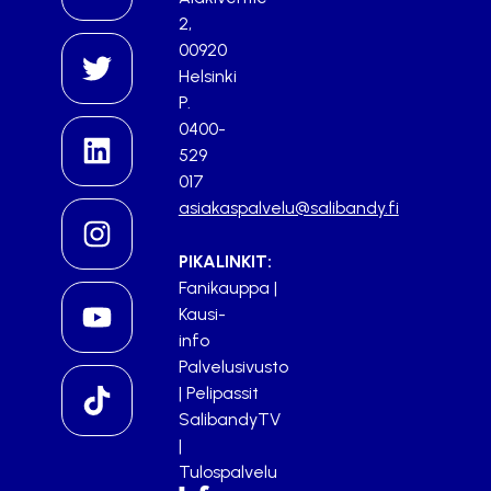
2,
00920
Helsinki
P.
0400-
529
017
asiakaspalvelu@salibandy.fi
PIKALINKIT:
Fanikauppa
|
Kausi-
info
Palvelusivusto
|
Pelipassit
SalibandyTV
|
Tulospalvelu