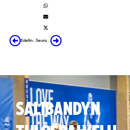
Edellinen
Seuraava
SALIBANDYN