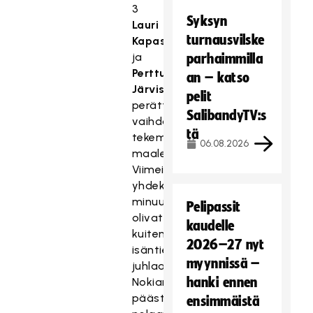
3
Syksyn
Lauri
turnausvilske
Kapasen
ja
parhaimmilla
Perttu
an – katso
Järvisen
pelit
perättäisissä
SalibandyTV:s
vaihdoissa
tä
tekemillä
06.08.2026
maaleilla.
Viimeiset
yhdeksän
minuuttia
Pelipassit
olivat
kaudelle
kuitenkin
2026–27 nyt
isäntien
myynnissä –
juhlaa.
hanki ennen
Nokian
päästessä
ensimmäistä