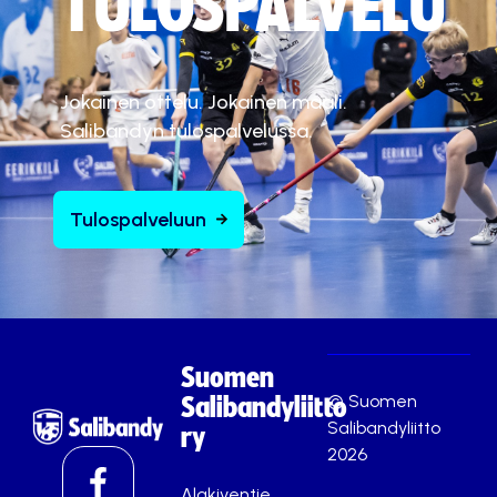
TULOSPALVELU
Jokainen ottelu. Jokainen maali.
Salibandyn tulospalvelussa.
Tulospalveluun
Suomen
© Suomen
Salibandyliitto
Salibandyliitto
ry
2026
Alakiventie