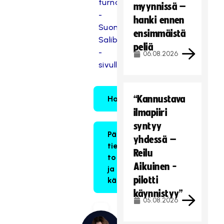
turnaukset
myynnissä –
-
hanki ennen
Suomen
ensimmäistä
Salibandyliitto
peliä
-
06.08.2026
sivulla.
“Kannustava
Hakulomake
ilmapiiri
syntyy
Päivittyvät
yhdessä –
tiedot,
Reilu
toimintaohjeet
Aikuinen -
ja
pilotti
käsittelypäivät
käynnistyy”
05.08.2026