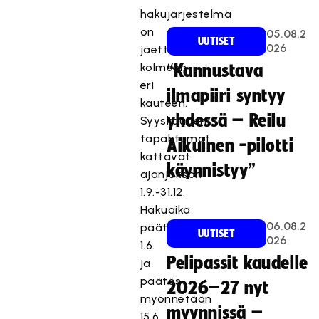
hakujärjestelmä
on
05.08.2
UUTISET
026
jaettu
kolmeen
“Kannustava
eri
ilmapiiri syntyy
kauteen.
yhdessä – Reilu
Syyskauden
tapahtumat
Aikuinen -pilotti
kattavat
käynnistyy”
ajanjakson
1.9.-31.12.
Hakuaika
06.08.2
päättyy
UUTISET
026
1.6.
Pelipassit kaudelle
ja
päätös
2026–27 nyt
myönnetään
myynnissä –
15.6.