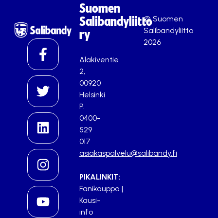
Suomen
© Suomen
Salibandyliitto
Salibandyliitto
ry
2026
Alakiventie
2,
00920
Helsinki
P.
0400-
529
017
asiakaspalvelu@salibandy.fi
PIKALINKIT:
Fanikauppa
|
Kausi-
info