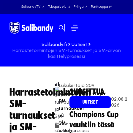
SalibandyTV
Tulospalvelu
F-liiga
Fanikauppa
Salibandy.fi
Uutiset
Harrastetoimintojen SM-turnaukset ja SM-arvon
käsittelyprosessi
Lukukertoja:
209
Harrastetoimintojen
SUOSITTUA
Harrastetoimintojen
0
02.08.2
SM-
SM-
5
UUTISET
026
turnaukset
.
turnaukset
Champions Cup
0
ja
4
SM-
vauhtiin tässä
ja SM-
.
arvon