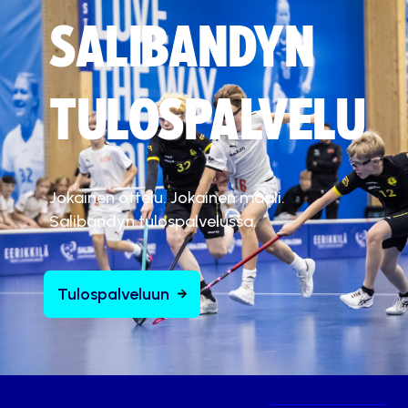
SALIBANDYN
TULOSPALVELU
Jokainen ottelu. Jokainen maali.
Salibandyn tulospalvelussa.
Tulospalveluun