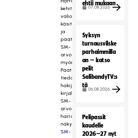
Harrastetoiminnan
ehtii mukaan
07.08.2026
kehittämisen
valiokunta
käsittelee
ja
Syksyn
päättää
turnausvilske
SM-
parhaimmilla
arvojen
an – katso
myöntämisestä.
pelit
Päätökset
SalibandyTV:s
tiedotetaan
tä
hakijoille
06.08.2026
kirjallisesti.
SM-
arvojen
harrastetapahtumat
Pelipassit
näkyvät
kaudelle
SM-
2026–27 nyt