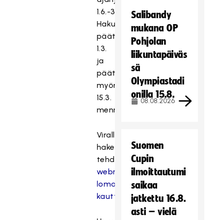
1.6.-31.8.
Salibandy
Hakuaika
mukana OP
päättyy
Pohjolan
1.3.
liikuntapäiväs
ja
sä
päätös
Olympiastadi
myönnetään
onilla 15.8.
15.3.
08.08.2026
mennessä.
Virallinen
Suomen
hakemus
Cupin
tehdään
ilmoittautumi
webropol-
lomakkeen
saikaa
kautta.
jatkettu 16.8.
asti – vielä