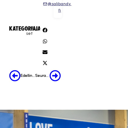
@salibandy.
fi
Uuti
KATEGORIA:
JAA:
set
Edellinen
Seuraava