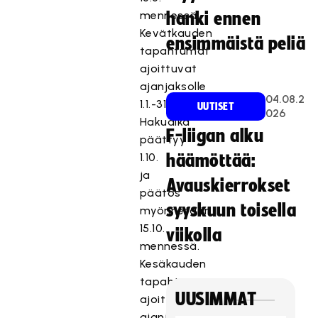
mennessä.
hanki ennen
Kevätkauden
ensimmäistä peliä
tapahtumat
ajoittuvat
ajanjaksolle
04.08.2
1.1.-31.5.
UUTISET
026
Hakuaika
F-liigan alku
päättyy
1.10.
häämöttää:
ja
Avauskierrokset
päätös
syyskuun toisella
myönnetään
15.10.
viikolla
mennessä.
Kesäkauden
tapahtumat
UUSIMMAT
ajoittuvat
ajanjaksolle