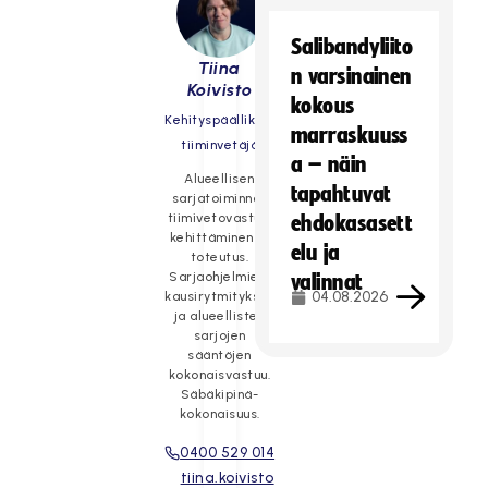
Salibandyliito
Tiina
n varsinainen
Koivisto
kokous
Kehityspäällikkö,
marraskuuss
tiiminvetäjä
a – näin
Alueellisen
tapahtuvat
sarjatoiminnan
tiimivetovastuu,
ehdokasasett
kehittäminen ja
elu ja
toteutus.
Sarjaohjelmien,
valinnat
04.08.2026
kausirytmityksen
ja alueellisten
sarjojen
sääntöjen
kokonaisvastuu.
Säbäkipinä-
kokonaisuus.
0400 529 014
tiina.koivisto