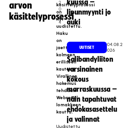
kuussa –
2
arvon
käsittelyprosessi
0
lipunmyynti jo
on
käsittelyprosessi
2
nyt
auki
4
uudistettu.
Haku
on
04.08.2
jaettu
UUTISET
026
kolmeen
Salibandyliiton
erilliseen
varsinainen
kauteen.
Virallinen
kokous
hakemus
marraskuussa –
tehdään
Webropol-
näin tapahtuvat
lomakkeen
ehdokasasettelu
kautta.
ja valinnat
Uudistettu