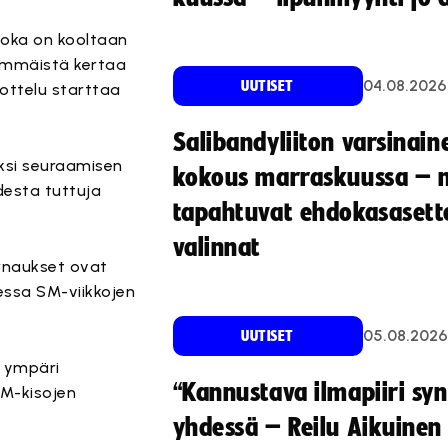
joka on kooltaan
simmäistä kertaa
04.08.2026
UUTISET
ottelu starttaa
Salibandyliiton varsinain
ksi seuraamisen
kokous marraskuussa – 
desta tuttuja
tapahtuvat ehdokasasette
valinnat
urnaukset ovat
dessa SM-viikkojen
05.08.2026
UUTISET
 ympäri
“Kannustava ilmapiiri sy
M-kisojen
yhdessä – Reilu Aikuinen 