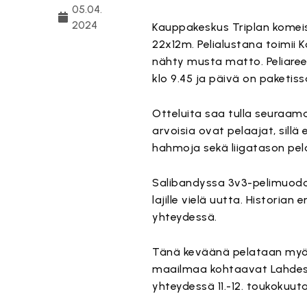
05.04.
2024
Kauppakeskus Triplan komeis
22x12m. Pelialustana toimii
nähty musta matto. Peliaree
klo 9.45 ja päivä on paketissa
Otteluita saa tulla seuraam
arvoisia ovat pelaajat, sill
hahmoja sekä liigatason pela
Salibandyssa 3v3-pelimuodol
lajille vielä uutta. Histori
yhteydessä.
Tänä keväänä pelataan myös
maailmaa kohtaavat Lahdess
yhteydessä 11.-12. toukokuut