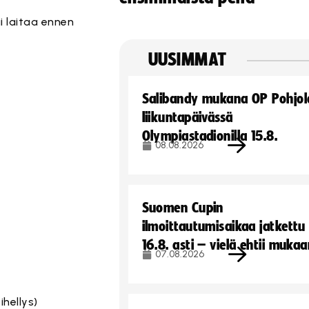
i laitaa ennen
UUSIMMAT
Salibandy mukana OP Pohjol
liikuntapäivässä
Olympiastadionilla 15.8.
08.08.2026
Suomen Cupin
ilmoittautumisaikaa jatkettu
16.8. asti – vielä ehtii muka
07.08.2026
ihellys)