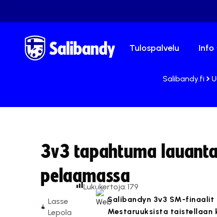
Tulospalvelu
Info
Salibandy.fi
U
3v3 tapahtuma lauantai
pelaamassa
Lukukertoja:
179
Salibandyn 3v3 SM-finaalit 
Lasse
Mestaruuksista taistellaan 
Lepola