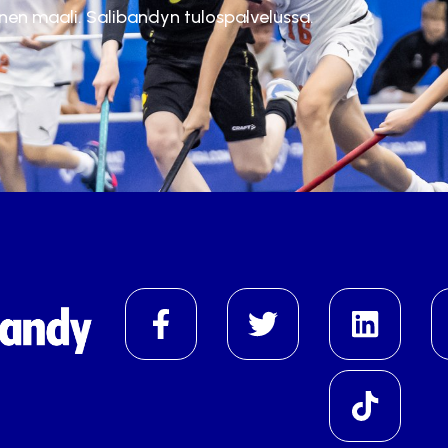
inen maali. Salibandyn tulospalvelussa.