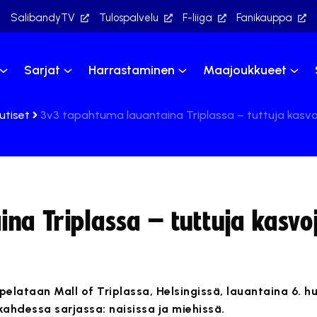
SalibandyTV
Tulospalvelu
F-liiga
Fanikauppa
Sarjat
Harrastaminen
Maajoukkueet
utiset
3v3 tapahtuma lauantaina Triplassa – tuttuja kas
na Triplassa – tuttuja kasvo
pelataan Mall of Triplassa, Helsingissä, lauantaina 6. h
kahdessa sarjassa: naisissa ja miehissä.