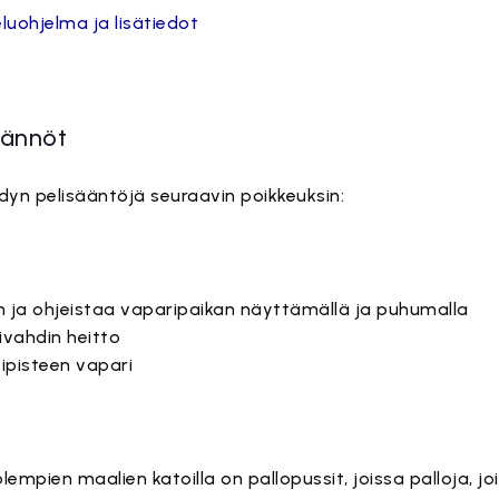
uohjelma ja lisätiedot
äännöt
dyn pelisääntöjä seuraavin poikkeuksin:
an ja ohjeistaa vaparipaikan näyttämällä ja puhumalla
ivahdin heitto
kipisteen vapari
lempien maalien katoilla on pallopussit, joissa palloja, joi