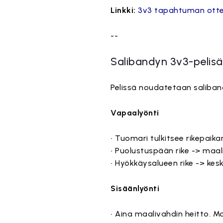
Linkki:
3v3 tapahtuman ottel
--
Salibandyn 3v3-pelis
Pelissä noudatetaan saliban
Vapaalyönti
• Tuomari tulkitsee rikepaik
• Puolustuspään rike -> maal
• Hyökkäysalueen rike -> kes
Sisäänlyönti
• Aina maalivahdin heitto. Mo