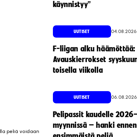
käynnistyy”
04.08.2026
UUTISET
F-liigan alku häämöttää:
Avauskierrokset syyskuu
toisella viikolla
06.08.2026
UUTISET
Pelipassit kaudelle 2026
myynnissä – hanki ennen
lla peliä voidaan
ensimmäistä peliä