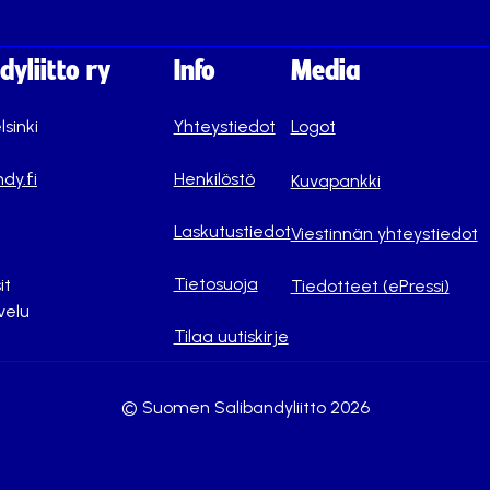
yliitto ry
Info
Media
lsinki
Yhteystiedot
Logot
dy.fi
Henkilöstö
Kuvapankki
Laskutustiedot
Viestinnän yhteystiedot
Tietosuoja
it
Tiedotteet (ePressi)
velu
Tilaa uutiskirje
© Suomen Salibandyliitto 2026