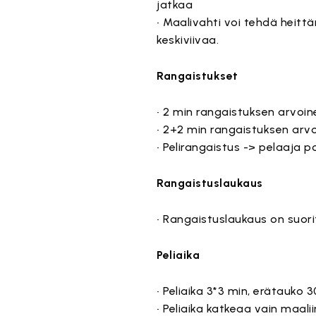
jatkaa
• Maalivahti voi tehdä heitt
keskiviivaa.
Rangaistukset
• 2 min rangaistuksen arvoin
• 2+2 min rangaistuksen arvo
• Pelirangaistus -> pelaaja p
Rangaistuslaukaus
• Rangaistuslaukaus on suori
Peliaika
• Peliaika 3*3 min, erätauko 
• Peliaika katkeaa vain maal