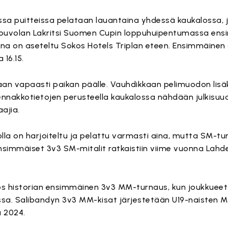
sa puitteissa pelataan lauantaina yhdessä kaukalossa, 
 Kouvolan Lakritsi Suomen Cupin loppuhuipentumassa en
na on aseteltu Sokos Hotels Triplan eteen. Ensimmäinen 
 16.15.
aan vapaasti paikan päälle. Vauhdikkaan pelimuodon lisä
ä ennakkotietojen perusteella kaukalossa nähdään julkisuu
ajia.
la on harjoiteltu ja pelattu varmasti aina, mutta SM-t
an ensimmäiset 3v3 SM-mitalit ratkaistiin viime vuonna Lah
 historian ensimmäinen 3v3 MM-turnaus, kun joukkueet
a. Salibandyn 3v3 MM-kisat järjestetään U19-naisten M
a 2024.