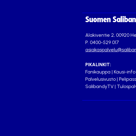
Suomen Saliband
Alakiventie 2, 00920 He
P. 0400-529 017
asiakaspalvelu@saliban
PIKALINKIT:
Fanikauppa
|
Kausi-info
Palvelusivusto
|
Pelipass
SalibandyTV
|
Tulospal