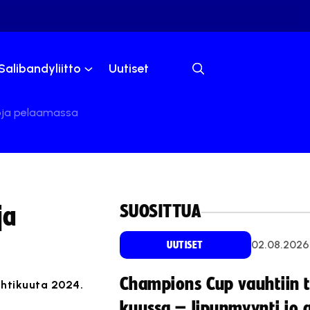
Salibandyliitto
Uutiset
voja pelaamassa
SUOSITTUA
ja
02.08.2026
UUTISET
Champions Cup vauhtiin 
uhtikuuta 2024.
kuussa – lipunmyynti jo 