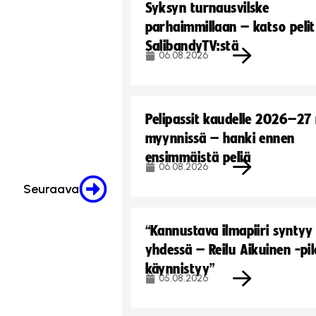
Syksyn turnausvilske
parhaimmillaan – katso pelit
SalibandyTV:stä
06.08.2026
Pelipassit kaudelle 2026–27
myynnissä – hanki ennen
ensimmäistä peliä
06.08.2026
Seuraava
“Kannustava ilmapiiri syntyy
yhdessä – Reilu Aikuinen -pil
käynnistyy”
05.08.2026