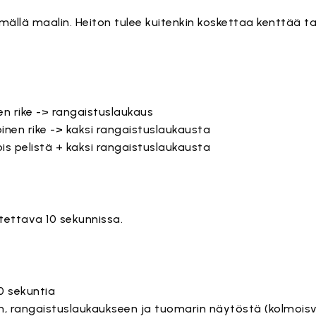
ämällä maalin. Heiton tulee kuitenkin koskettaa kenttää ta
en rike -> rangaistuslaukaus
inen rike -> kaksi rangaistuslaukausta
ois pelistä + kaksi rangaistuslaukausta
tettava 10 sekunnissa.
30 sekuntia
iin, rangaistuslaukaukseen ja tuomarin näytöstä (kolmoisv