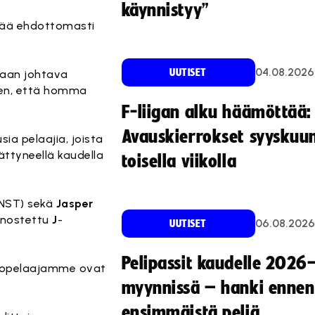
käynnistyy”
 jää ehdottomasti
04.08.2026
UUTISET
maan johtava
 sen, että homma
F-liigan alku häämöttää:
Avauskierrokset syyskuu
sia pelaajia, joista
ättyneellä kaudella
toisella viikolla
NST) sekä
Jasper
a nostettu
J
-
06.08.2026
UUTISET
Pelipassit kaudelle 2026
unkopelaajamme ovat
myynnissä – hanki ennen
ensimmäistä peliä