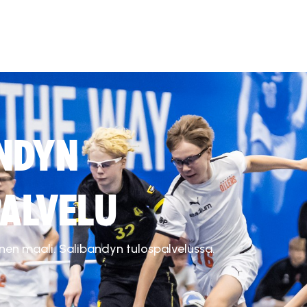
NDYN
ALVELU
inen maali. Salibandyn tulospalvelussa.