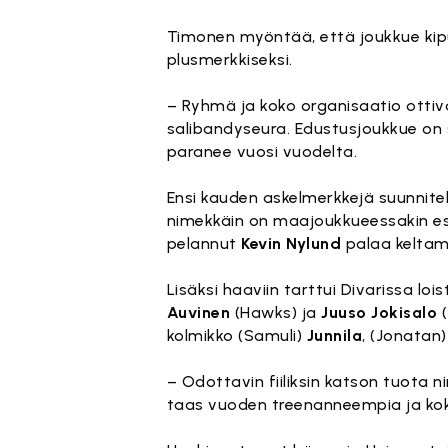
Timonen myöntää, että joukkue kipu
plusmerkkiseksi.
– Ryhmä ja koko organisaatio ottiv
salibandyseura. Edustusjoukkue on 
paranee vuosi vuodelta.
Ensi kauden askelmerkkejä suunnitell
nimekkäin on maajoukkueessakin es
pelannut
Kevin Nylund
palaa keltamu
Lisäksi haaviin tarttui Divarissa lo
Auvinen
(Hawks) ja
Juuso Jokisalo
(
kolmikko (Samuli)
Junnila
, (Jonatan
– Odottavin fiiliksin katson tuota
taas vuoden treenanneempia ja ko