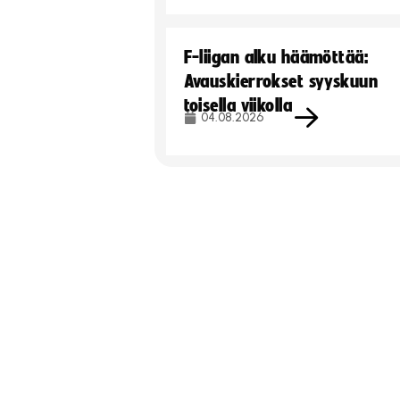
F-liigan alku häämöttää:
Avauskierrokset syyskuun
toisella viikolla
04.08.2026