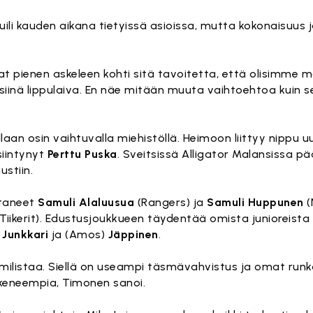
ili kauden aikana tietyissä asioissa, mutta kokonaisuus
at pienen askeleen kohti sitä tavoitetta, että olisimme 
siinä lippulaiva. En näe mitään muuta vaihtoehtoa kuin
aan osin vaihtuvalla miehistöllä. Heimoon liittyy nippu uu
iintynyt
Perttu Puska
. Sveitsissä Alligator Malansissa pä
stiin.
istaneet
Samuli Alaluusua
(Rangers) ja
Samuli Huppunen
(
Tiikerit). Edustusjoukkueen täydentää omista junioreist
)
Junkkari
ja (Amos)
Jäppinen
.
 nimilistaa. Siellä on useampi täsmävahvistus ja omat r
keneempia, Timonen sanoi.