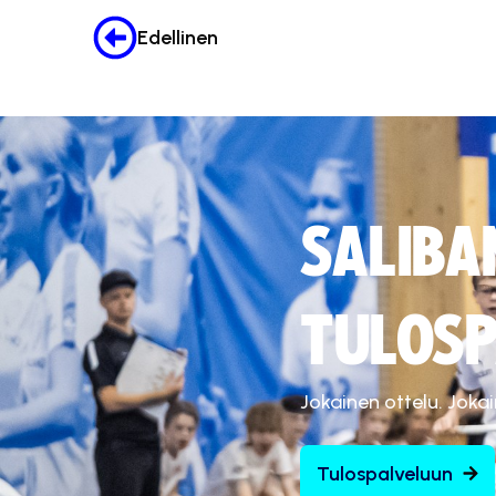
Edellinen
SALIBA
TULOSP
Jokainen ottelu. Joka
Tulospalveluun