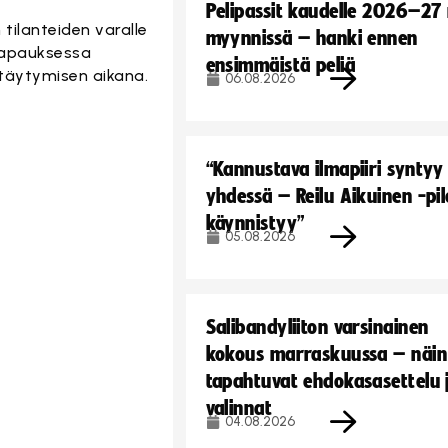
Pelipassit kaudelle 2026–27
tilanteiden varalle
myynnissä – hanki ennen
tapauksessa
ensimmäistä peliä
stäytymisen aikana.
06.08.2026
“Kannustava ilmapiiri syntyy
yhdessä – Reilu Aikuinen -pil
käynnistyy”
05.08.2026
Salibandyliiton varsinainen
kokous marraskuussa – näin
tapahtuvat ehdokasasettelu 
valinnat
04.08.2026