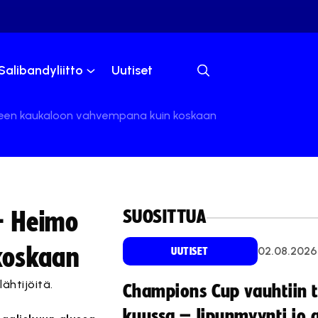
Salibandyliitto
Uutiset
lkeen kaukaloon vahvempana kuin koskaan
SUOSITTUA
– Heimo
koskaan
02.08.2026
UUTISET
ähtijöitä.
Champions Cup vauhtiin 
kuussa – lipunmyynti jo 