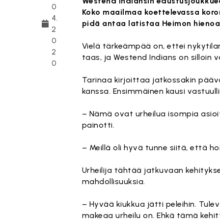
Westend Indiansin edustusjoukkueen
0
Koko maailmaa koettelevassa korona
4.
pidä antaa latistaa Heimon hienoa
2
0
Vielä tärkeämpää on, ettei nykytil
2
taas, ja Westend Indians on silloi
0
Tarinaa kirjoittaa jatkossakin pä
kanssa. Ensimmäinen kausi vastuullis
– Nämä ovat urheilua isompia asioit
painotti.
– Meillä oli hyvä tunne siitä, että h
Urheilija tähtää jatkuvaan kehityk
mahdollisuuksia.
– Hyvää kiukkua jätti peleihin. Tul
makeaa urheilu on. Ehkä tämä kehi