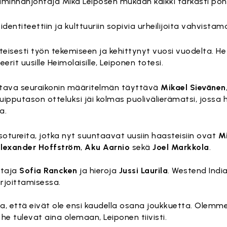
minnanjohtaja Mika Leiposen mukaan kaikki tarkasti pohd
entiteettiin ja kulttuuriin sopivia urheilijoita vahvista
eisesti työn tekemiseen ja kehittynyt vuosi vuodelta. H
rit uusille Heimolaisille, Leiponen totesi.
ittava seuraikonin määritelmän täyttävä
Mikael Sievänen
ipputason otteluksi jäi kolmas puolivälierämatsi, jossa h
a.
otureita, jotka nyt suuntaavat uusiin haasteisiin ovat
M
lexander Hoffström
,
Aku Aarnio
sekä
Joel Markkola
.
htaja
Sofia Rancken
ja hieroja
Jussi Laurila
. Westend India
irjoittamisessa.
a, että eivät ole ensi kaudella osana joukkuetta. Olemme er
 he tulevat aina olemaan, Leiponen tiivisti.