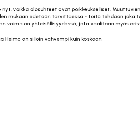
yt, vaikka olosuhteet ovat poikkeukselliset. Muuttuvien 
oiden mukaan edetään tarvittaessa - töitä tehdään joka 
mon voima on yhteisöllisyydessä, jota vaalitaan myös eri
a Heimo on silloin vahvempi kuin koskaan.