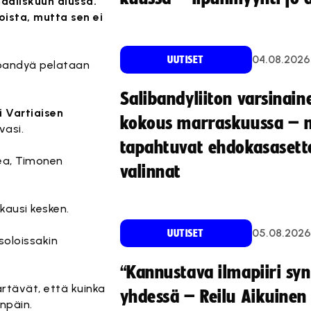
aaliskuun alussa.
oista, mutta sen ei
04.08.2026
UUTISET
ibandyä pelataan
Salibandyliiton varsinain
i Vartiaisen
kokous marraskuussa – 
vasi.
tapahtuvat ehdokasasette
kea, Timonen
valinnat
 kausi kesken.
05.08.2026
UUTISET
soloissakin
“Kannustava ilmapiiri sy
rtävät, että kuinka
yhdessä – Reilu Aikuinen 
npäin.