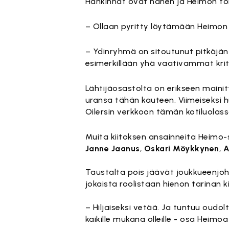
Hankinnat ovat hänen ja Heimon toi
– Ollaan pyritty löytämään Heimon id
– Ydinryhmä on sitoutunut pitkäjänt
esimerkillään yhä vaativammat kritee
Lähtijäosastolta on erikseen main
uransa tähän kauteen. Viimeiseksi hu
Oilersin verkkoon tämän kotiluolass
Muita kiitoksen ansainneita Heimo-s
Janne Jaanus
,
Oskari Möykkynen
,
A
Taustalta pois jäävät joukkueenjo
jokaista roolistaan hienon tarinan k
– Hiljaiseksi vetää. Ja tuntuu oudolt
kaikille mukana olleille - osa Heimoa