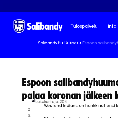
Tulospalvelu
Info
Salibandy.fi
Uutiset
Espoon salibandy
Espoon salibandyhuuma
palaa koronan jälkeen
Lukukertoja:
204
Westend Indians on hankkinut ensi k
0
3.