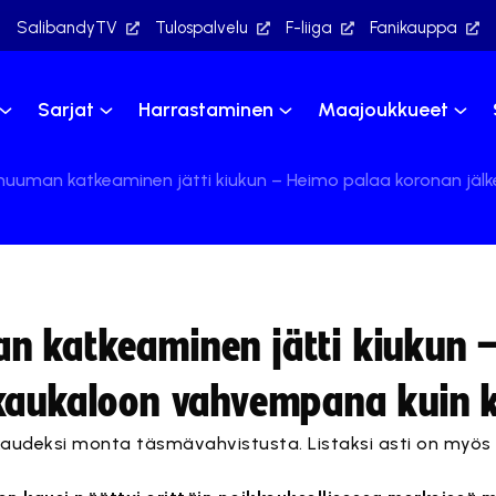
SalibandyTV
Tulospalvelu
F-liiga
Fanikauppa
Sarjat
Harrastaminen
Maajoukkueet
huuman katkeaminen jätti kiukun – Heimo palaa koronan jä
n katkeaminen jätti kiukun 
 kaukaloon vahvempana kuin 
audeksi monta täsmävahvistusta. Listaksi asti on myös l