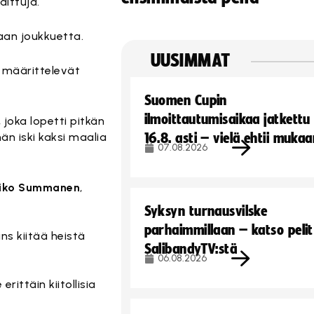
ittuja.
maan joukkuetta.
UUSIMMAT
e määrittelevät
Suomen Cupin
ilmoittautumisaikaa jatkettu
, joka lopetti pitkän
än iski kaksi maalia
16.8. asti – vielä ehtii muka
07.08.2026
iko Summanen
,
Syksyn turnausvilske
parhaimmillaan – katso pelit
ns kiitää heistä
SalibandyTV:stä
06.08.2026
ittäin kiitollisia