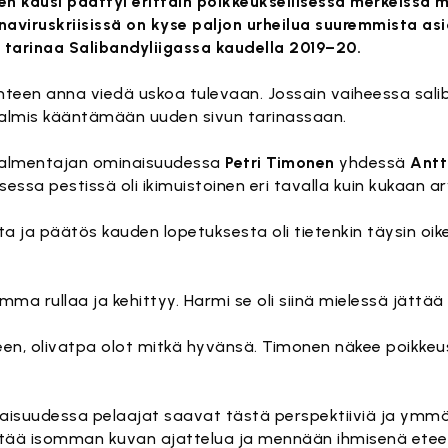
 kausi päättyi erittäin poikkeuksellisessa merkeissä m
viruskriisissä on kyse paljon urheilua suuremmista asi
 tarinaa Salibandyliigassa kaudella 2019–20.
anteen anna viedä uskoa tulevaan. Jossain vaiheessa sal
n valmis kääntämään uuden sivun tarinassaan.
ävalmentajan ominaisuudessa
Petri Timonen
yhdessä
Antt
essa pestissä oli ikimuistoinen eri tavalla kuin kukaan ar
a ja päätös kauden lopetuksesta oli tietenkin täysin oi
omma rullaa ja kehittyy. Harmi se oli siinä mielessä jättää
seen, olivatpa olot mitkä hyvänsä. Timonen näkee poikkeu
evaisuudessa pelaajat saavat tästä perspektiiviä ja ymmä
ttää isomman kuvan ajattelua ja mennään ihmisenä etee