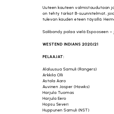
Uuteen kauteen valmistaudutaan jo n
on tehty tarkat B-suunnitelmat, j
tulevan kauden eteen täysillä. Hei
Salibandy palaa vielä Espooseen – j
WESTEND INDIANS 2020/21
PELAAJAT:
Alaluusua Samuli (Rangers)
Arkkila Olli
Astala Aaro
Auvinen Jasper (Hawks)
Harjula Tuomas
Harjula Eero
Hopsu Severi
Huppunen Samuli (NST)