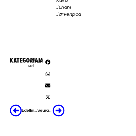
Kuva:
Juhani
Järvenpää
Uuti
KATEGORIA:
JAA:
set
Edellinen
Seuraava