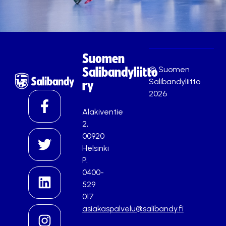
Suomen
© Suomen
Salibandyliitto
Salibandyliitto
ry
2026
Alakiventie
2,
00920
Helsinki
P.
0400-
529
017
asiakaspalvelu@salibandy.fi