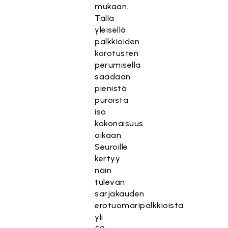
mukaan.
Tällä
yleisellä
palkkioiden
korotusten
perumisella
saadaan
pienistä
puroista
iso
kokonaisuus
aikaan.
Seuroille
kertyy
näin
tulevan
sarjakauden
erotuomaripalkkioista
yli