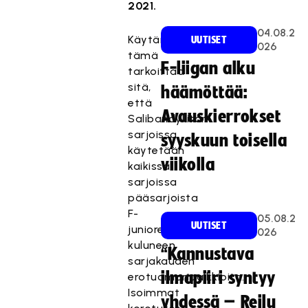
2021.
04.08.2
Käytännössä
UUTISET
026
tämä
F-liigan alku
tarkoittaa
sitä,
häämöttää:
että
Avauskierrokset
Salibandyliiton
sarjoissa
syyskuun toisella
käytetään
viikolla
kaikissa
sarjoissa
pääsarjoista
F-
05.08.2
UUTISET
junioreihin
026
kuluneen
“Kannustava
sarjakauden
ilmapiiri syntyy
erotuomaripalkkioita.
Isoimmat
yhdessä – Reilu