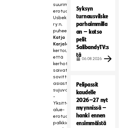
suurimman
Syksyn
erotuomarikerhon,
turnausvilske
Usbek
parhaimmilla
ry:n,
puheenjohtaja
an – katso
Katja
pelit
Karjalainen
SalibandyTV:s
kertoi,
tä
että
06.08.2026
kerhot
saivat
sovittua
asiasta
Pelipassit
sujuvasti.
kaudelle
-
2026–27 nyt
Yksittäiselle
myynnissä –
alue-
hanki ennen
erotuomarille
palkkionkorotuksen
ensimmäistä