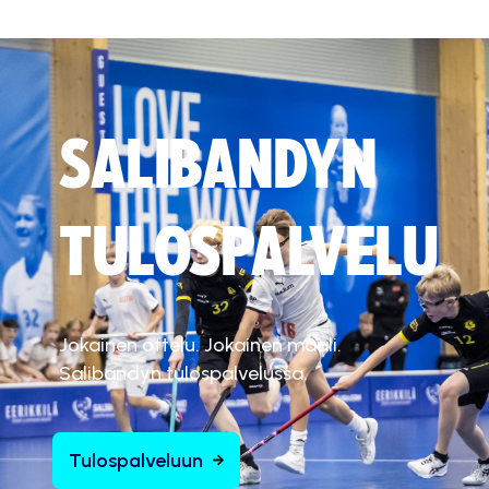
SALIBANDYN
TULOSPALVELU
Jokainen ottelu. Jokainen maali.
Salibandyn tulospalvelussa.
Tulospalveluun