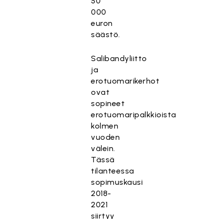
50
000
euron
säästö.
Salibandyliitto
ja
erotuomarikerhot
ovat
sopineet
erotuomaripalkkioista
kolmen
vuoden
välein.
Tässä
tilanteessa
sopimuskausi
2018-
2021
siirtyy