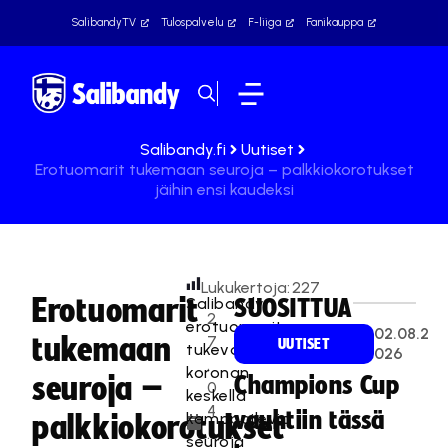
SalibandyTV
Tulospalvelu
F-liiga
Fanikauppa
Salibandy.fi
Uutiset
Erotuomarit tukemaan seuroja – palkkiokorotukset
jäihin ensi kaudeksi
Lukukertoja:
227
Erotuomarit
Salibandyn
SUOSITTUA
2
erotuomarit
02.08.2
tukemaan
7
UUTISET
tukevat
026
.
koronan
seuroja –
Champions Cup
0
keskellä
4
vauhtiin tässä
kamppailevia
palkkiokorotukset
.
seuroja