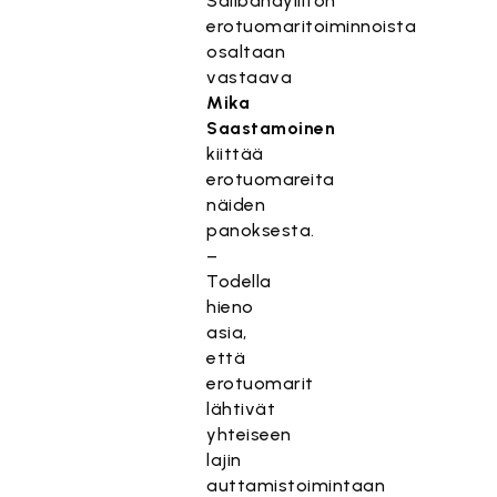
Salibandyliiton
erotuomaritoiminnoista
osaltaan
vastaava
Mika
Saastamoinen
kiittää
erotuomareita
näiden
panoksesta.
–
Todella
hieno
asia,
että
erotuomarit
lähtivät
yhteiseen
lajin
auttamistoimintaan