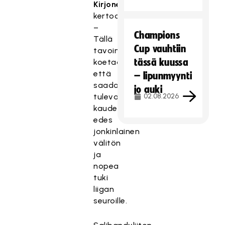
Kirjonen
kertoo.
–
Champions
Tällä
Cup vauhtiin
tavoin
tässä kuussa
koetaan,
että
– lipunmyynti
saadaan
jo auki
tulevalle
02.08.2026
kaudelle
edes
jonkinlainen
välitön
ja
nopea
tuki
liigan
seuroille.