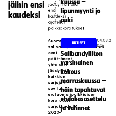
kuussa –
2
jäihin ensi
jäädyttämällä
0
lipunmyynti jo
ensi
kaudeksi
2
kaudeksi
auki
0
ajatellut
palkkiokorotukset.
04.08.2
Suomen
UUTISET
026
salibandyerotuomarikerhot
ovat
Salibandyliiton
päättäneet
varsinainen
yhteisesti
jäädyttää
kokous
kaikkien
marraskuussa –
sarjojen
sovitut
näin tapahtuvat
erotuomaripalkkioiden
ehdokasasettelu
korotukset
sarjakaudelle
ja valinnat
2020-