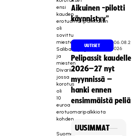
korotukset
Aikuinen -pilotti
ensi
kauden
käynnistyy”
erotuomaripalkkioihin
oli
sovittu
miesten
06.08.2
UUTISET
026
Salibandyliigaan
ja
Pelipassit kaudelle
miesten
2026–27 nyt
Divariin,
jossa
myynnissä –
korotus
hanki ennen
oli
10
ensimmäistä peliä
euroa
erotuomaripalkkiota
kohden.
UUSIMMAT
Suomen