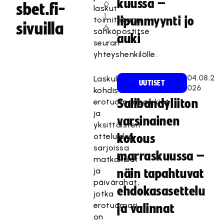
kuussa –
0
sbet.fi-
laskut
1
lipunmyynti jo
toimitetaan
sivuilla
6
sähköpostitse
auki
seuran
yhteyshenkilölle.
04.08.2
Laskulle
UUTISET
026
kohdistuvat
erotuomaripalkkiot
Salibandyliiton
ja
varsinainen
yksittäisten
otteluiden
kokous
sarjoissa
marraskuussa –
matkakulut
ja
näin tapahtuvat
päivärahat,
ehdokasasettelu
jotka
erotuomari
ja valinnat
on