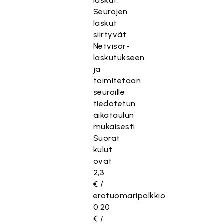
laskut.
Seurojen
laskut
siirtyvät
Netvisor-
laskutukseen
ja
toimitetaan
seuroille
tiedotetun
aikataulun
mukaisesti.
Suorat
kulut
ovat
2,3
€ /
erotuomaripalkkio.
0,20
€ /