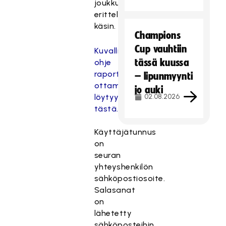
joukkuekohtaisia
erittelyitä
käsin.
Champions
Cup vauhtiin
Kuvallinen
tässä kuussa
ohje
raportin
– lipunmyynti
ottamiseen
jo auki
löytyy
02.08.2026
tästä.
Käyttäjätunnus
on
seuran
yhteyshenkilön
sähköpostiosoite.
Salasanat
on
lähetetty
sähköposteihin.