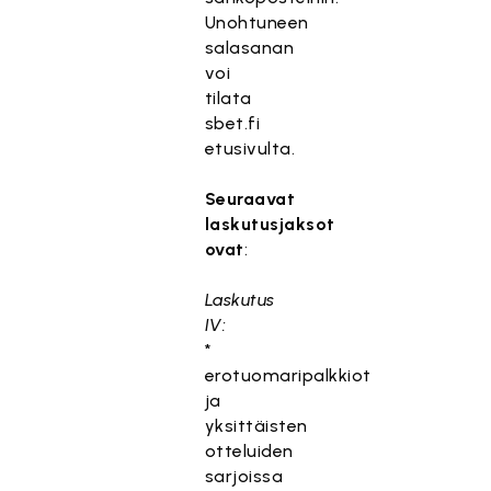
Unohtuneen
salasanan
voi
tilata
sbet.fi
etusivulta.
Seuraavat
laskutusjaksot
ovat
:
Laskutus
IV:
*
erotuomaripalkkiot
ja
yksittäisten
otteluiden
sarjoissa