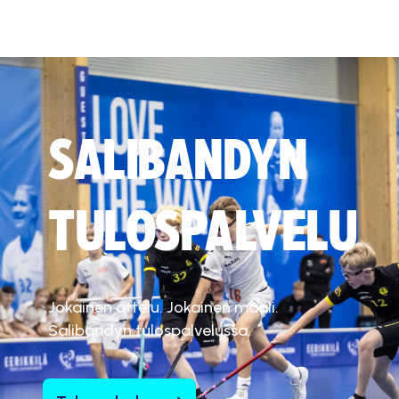
SALIBANDYN
TULOSPALVELU
Jokainen ottelu. Jokainen maali.
Salibandyn tulospalvelussa.