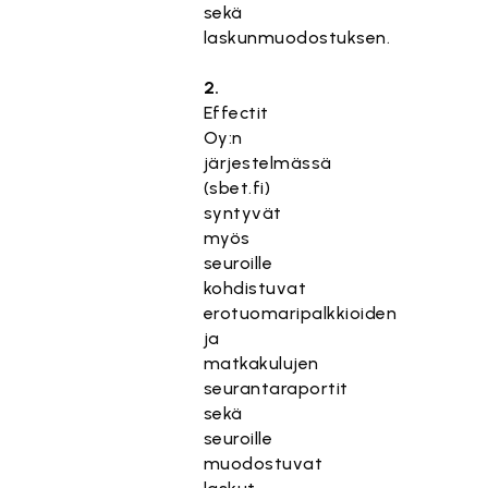
sekä
laskunmuodostuksen.
2.
Effectit
Oy:n
järjestelmässä
(sbet.fi)
syntyvät
myös
seuroille
kohdistuvat
erotuomaripalkkioiden
ja
matkakulujen
seurantaraportit
sekä
seuroille
muodostuvat