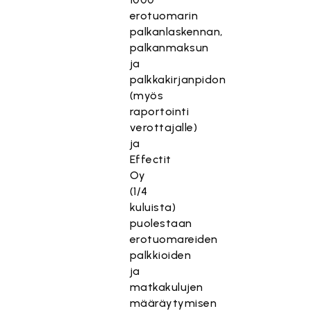
erotuomarin
palkanlaskennan,
palkanmaksun
ja
palkkakirjanpidon
(myös
raportointi
verottajalle)
ja
Effectit
Oy
(1/4
kuluista)
puolestaan
erotuomareiden
palkkioiden
ja
matkakulujen
määräytymisen