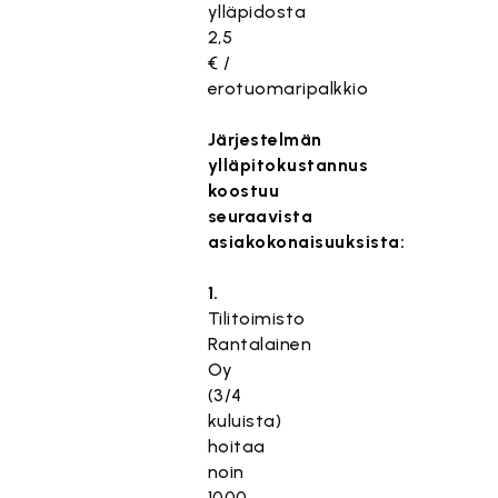
ylläpidosta
2,5
€ /
erotuomaripalkkio
Järjestelmän
ylläpitokustannus
koostuu
seuraavista
asiakokonaisuuksista:
1.
Tilitoimisto
Rantalainen
Oy
(3/4
kuluista)
hoitaa
noin
1000