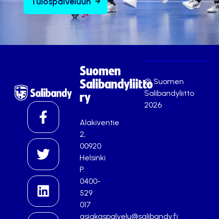
Tulospalveluun
Suomen
© Suomen
Salibandyliitto
Salibandyliitto
ry
2026
Alakiventie
2,
00920
Helsinki
P.
0400-
529
017
asiakaspalvelu@salibandy.fi