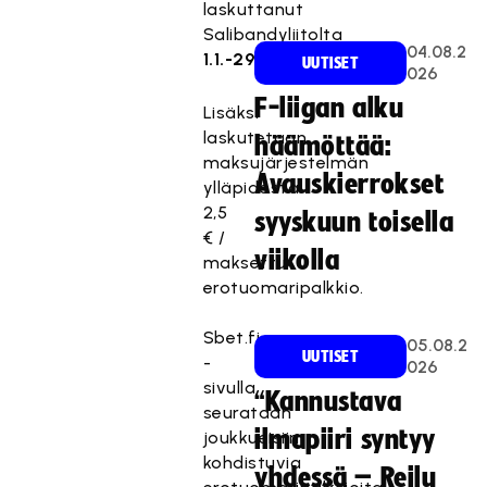
laskuttanut
Salibandyliitolta
04.08.2
1.1.-29.2.2016.
UUTISET
026
F-liigan alku
Lisäksi
laskutetaan
häämöttää:
maksujärjestelmän
Avauskierrokset
ylläpidosta
2,5
syyskuun toisella
€ /
viikolla
maksettu
erotuomaripalkkio.
Sbet.fi
05.08.2
UUTISET
-
026
sivulla
“Kannustava
seurataan
ilmapiiri syntyy
joukkueisiin
kohdistuvia
yhdessä – Reilu