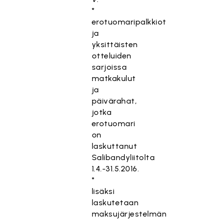
*
erotuomaripalkkiot
ja
yksittäisten
otteluiden
sarjoissa
matkakulut
ja
päivärahat,
jotka
erotuomari
on
laskuttanut
Salibandyliitolta
1.4.-31.5.2016.
*
lisäksi
laskutetaan
maksujärjestelmän