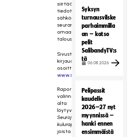
siirtää
Syksyn
tiedot
turnausvilske
sähköisesti
seuran
parhaimmilla
omaan
an – katso
talousseurantaan.
pelit
SalibandyTV:s
Sivustolle
tä
kirjaudutaan
06.08.2026
osoitteesta
www.sbet.fi
Raportit
Pelipassit
valinnan
kaudelle
alta
2026–27 nyt
löytyvät
myynnissä –
Seurojen
hanki ennen
kuluraportit
,
joista
ensimmäistä