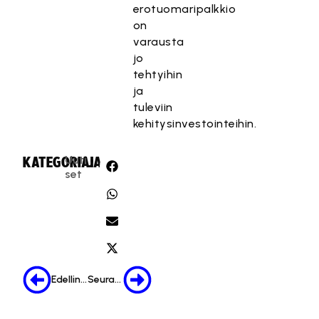
erotuomaripalkkio
on
varausta
jo
tehtyihin
ja
tuleviin
kehitysinvestointeihin.
Uuti
KATEGORIA:
JAA:
set
Edellinen
Seuraava