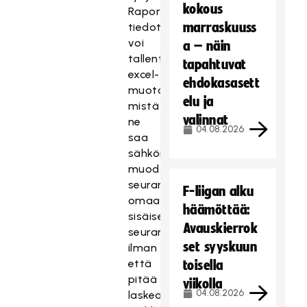
kokous
Raportin
marraskuuss
tiedot
voi
a – näin
tallentaa
tapahtuvat
excel-
ehdokasasett
muotoon,
elu ja
mistä
valinnat
ne
04.08.2026
saa
sähköisessä
muodossa
seuran
F-liigan alku
omaan
häämöttää:
sisäiseen
Avauskierrok
seurantaan,
set syyskuun
ilman
että
toisella
pitää
viikolla
04.08.2026
laskea