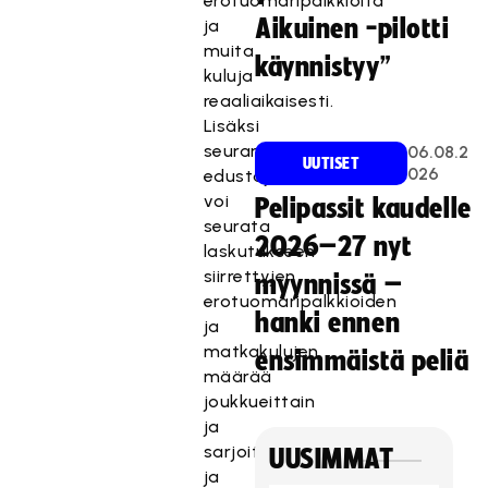
erotuomaripalkkioita
Aikuinen -pilotti
ja
muita
käynnistyy”
kuluja
reaaliaikaisesti.
Lisäksi
seuran
06.08.2
UUTISET
026
edustaja
voi
Pelipassit kaudelle
seurata
2026–27 nyt
laskutukseen
siirrettyjen
myynnissä –
erotuomaripalkkioiden
hanki ennen
ja
matkakulujen
ensimmäistä peliä
määrää
joukkueittain
ja
sarjoittain
UUSIMMAT
ja