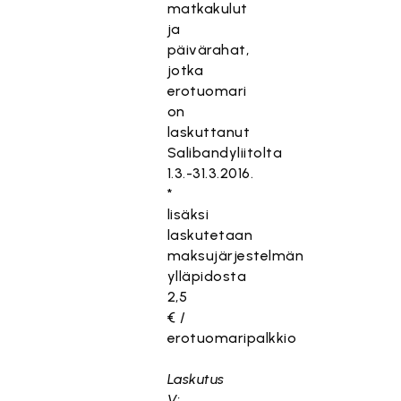
matkakulut
ja
päivärahat,
jotka
erotuomari
on
laskuttanut
Salibandyliitolta
1.3.-31.3.2016.
*
lisäksi
laskutetaan
maksujärjestelmän
ylläpidosta
2,5
€ /
erotuomaripalkkio
Laskutus
V: