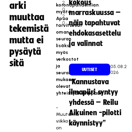
kokous
2
arki
koronapandemian
0
marraskuussa –
myötä.
muuttaa
2
Apua
näin tapahtuvat
0
tarvitsevat
tekemistä
oman
ehdokasasettelu
mutta ei
seuran
ja valinnat
lisäksi
pysäytä
myös
verkostot
sitä
ja
05.08.2
UUTISET
026
seuran
mukana
“Kannustava
olevat
ilmapiiri syntyy
yhteistyökumppanit.
yhdessä – Reilu
-
Aikuinen -pilotti
Muutama
viikko
käynnistyy”
on