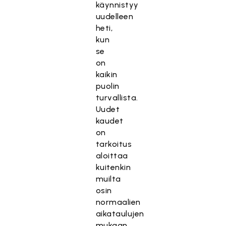
käynnistyy
uudelleen
heti,
kun
se
on
kaikin
puolin
turvallista.
Uudet
kaudet
on
tarkoitus
aloittaa
kuitenkin
muilta
osin
normaalien
aikataulujen
mukaan.