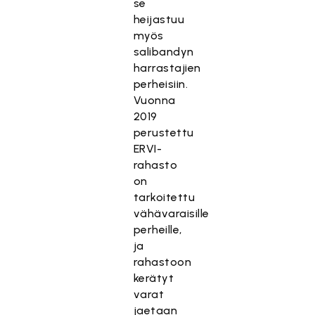
se
heijastuu
myös
salibandyn
harrastajien
perheisiin.
Vuonna
2019
perustettu
ERVI-
rahasto
on
tarkoitettu
vähävaraisille
perheille,
ja
rahastoon
kerätyt
varat
jaetaan