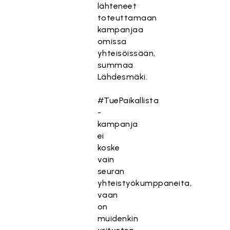
lähteneet
toteuttamaan
kampanjaa
omissa
yhteisöissään,
summaa
Lähdesmäki.
#TuePaikallista
-
kampanja
ei
koske
vain
seuran
yhteistyökumppaneita,
vaan
on
muidenkin