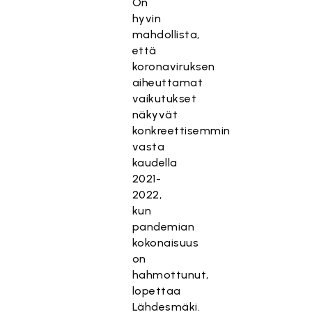
On
hyvin
mahdollista,
että
koronaviruksen
aiheuttamat
vaikutukset
näkyvät
konkreettisemmin
vasta
kaudella
2021-
2022,
kun
pandemian
kokonaisuus
on
hahmottunut,
lopettaa
Lähdesmäki.