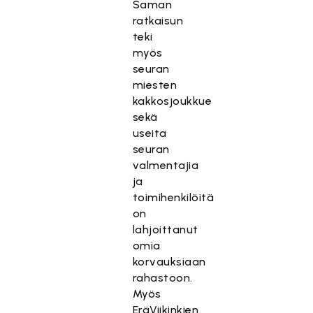
Saman
ratkaisun
teki
myös
seuran
miesten
kakkosjoukkue
sekä
useita
seuran
valmentajia
ja
toimihenkilöitä
on
lahjoittanut
omia
korvauksiaan
rahastoon.
Myös
EräViikinkien