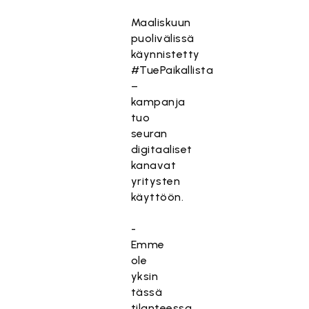
Maaliskuun
puolivälissä
käynnistetty
#TuePaikallista
–
kampanja
tuo
seuran
digitaaliset
kanavat
yritysten
käyttöön.
-
Emme
ole
yksin
tässä
tilanteessa,