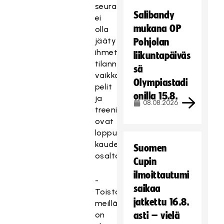
seurassa
Salibandy
ei
mukana OP
olla
jääty
Pohjolan
ihmettelemään
liikuntapäiväs
tilannetta,
sä
vaikka
Olympiastadi
pelit
onilla 15.8.
ja
08.08.2026
treenit
ovat
loppuneet
kauden
Suomen
osalta.
Cupin
ilmoittautumi
-
saikaa
Toistaiseksi
jatkettu 16.8.
meillä
on
asti – vielä