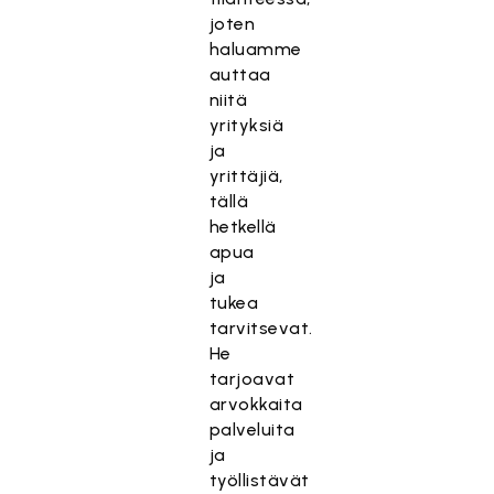
joten
haluamme
auttaa
niitä
yrityksiä
ja
yrittäjiä,
tällä
hetkellä
apua
ja
tukea
tarvitsevat.
He
tarjoavat
arvokkaita
palveluita
ja
työllistävät