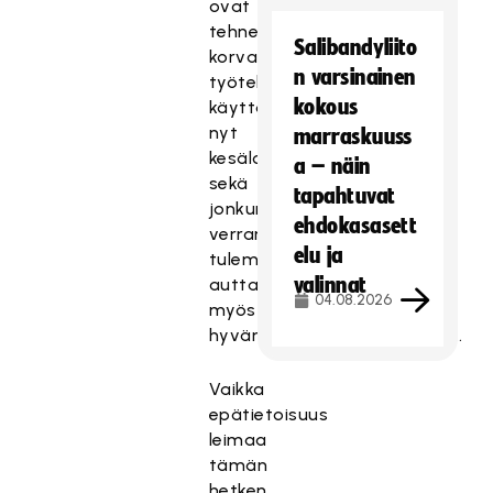
ovat
tehneet
Salibandyliito
korvaavia
n varsinainen
työtehtäviä,
kokous
käyttävät
nyt
marraskuuss
kesälomiaan
a – näin
sekä
tapahtuvat
jonkun
ehdokasasett
verran
elu ja
tulemme
valinnat
auttamaan
04.08.2026
myös
hyväntekeväisyystehtävissä.
Vaikka
epätietoisuus
leimaa
tämän
hetken