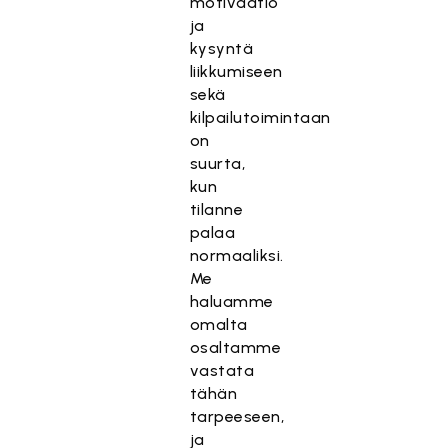
motivaatio
ja
kysyntä
liikkumiseen
sekä
kilpailutoimintaan
on
suurta,
kun
tilanne
palaa
normaaliksi.
Me
haluamme
omalta
osaltamme
vastata
tähän
tarpeeseen,
ja