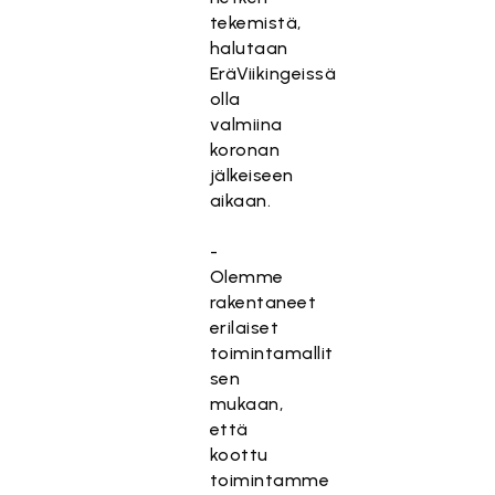
tekemistä,
halutaan
EräViikingeissä
olla
valmiina
koronan
jälkeiseen
aikaan.
-
Olemme
rakentaneet
erilaiset
toimintamallit
sen
mukaan,
että
koottu
toimintamme