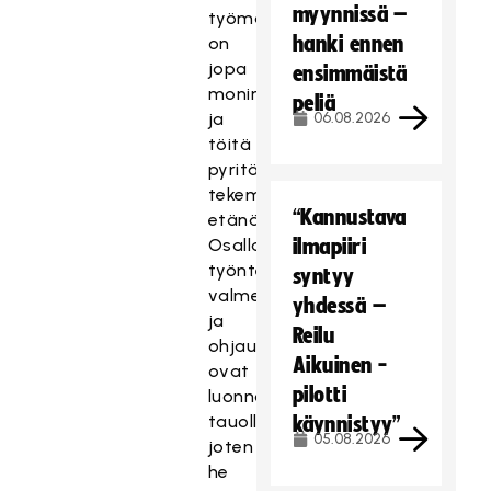
myynnissä –
työmäärä
hanki ennen
on
jopa
ensimmäistä
moninkertaistunut
peliä
ja
06.08.2026
töitä
pyritään
tekemään
“Kannustava
etänä.
Osalla
ilmapiiri
työntekijöistä
syntyy
valmennus-
yhdessä –
ja
Reilu
ohjaustehtävät
Aikuinen -
ovat
pilotti
luonnollisesti
tauolla,
käynnistyy”
05.08.2026
joten
he