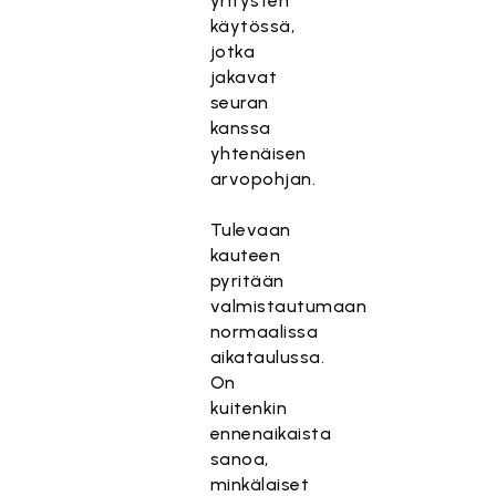
yritysten
käytössä,
jotka
jakavat
seuran
kanssa
yhtenäisen
arvopohjan.
Tulevaan
kauteen
pyritään
valmistautumaan
normaalissa
aikataulussa.
On
kuitenkin
ennenaikaista
sanoa,
minkälaiset