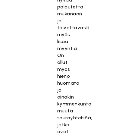
palautetta
mukanaan
ja
toivottavasti
myös
lisää
myyntiä.
On
ollut
myös
hieno
huomata
jo
ainakin
kymmenkunta
muuta
seurayhteisöä,
jotka
ovat