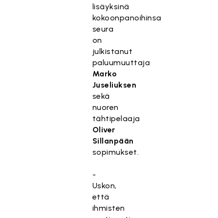
lisäyksinä
kokoonpanoihinsa
seura
on
julkistanut
paluumuuttaja
Marko
Juseliuksen
sekä
nuoren
tähtipelaaja
Oliver
Sillanpään
sopimukset.
-
Uskon,
että
ihmisten