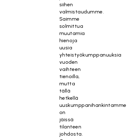
siihen
valmistaudumme.
Saimme
solmittua
muutamia
hienoja
uusia
yhteistyökumppanuuksia
vuoden
vaihteen
tienoilla,
mutta
tällä
hetkellä
uuskumppanihankintamme
on
jäissä
tilanteen
johdosta.