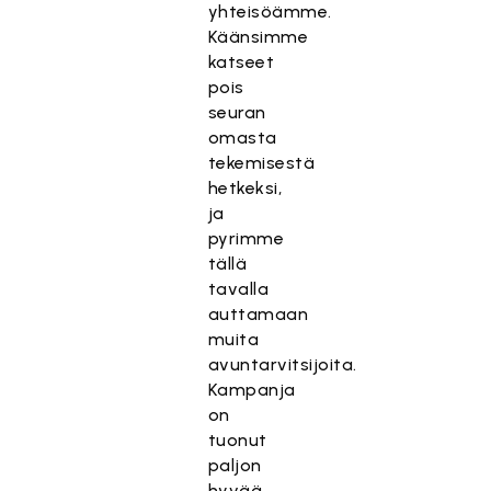
yhteisöämme.
Käänsimme
katseet
pois
seuran
omasta
tekemisestä
hetkeksi,
ja
pyrimme
tällä
tavalla
auttamaan
muita
avuntarvitsijoita.
Kampanja
on
tuonut
paljon
hyvää