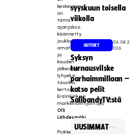
keskeytynyt,
syyskuun toisella
on
viikolla
tämä
ajanjakso
käännetty
joukkueille
06.08.2
UUTISET
omatoimiharjoitteluksi
026
ja
Syksyn
kauden
turnausvilske
jälkeiseksi
lyhyeksi
parhaimmillaan –
tauoksi,
katso pelit
kertoo
EräViikinkien
SalibandyTV:stä
markkinointijohtaja
Olli
Lähdesmäki.
UUSIMMAT
Poikkeustilanteessa