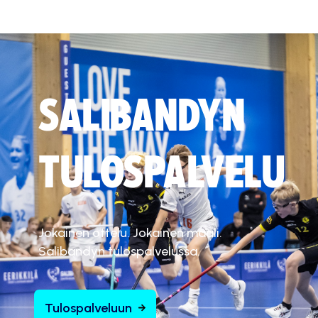
SALIBANDYN
TULOSPALVELU
Jokainen ottelu. Jokainen maali.
Salibandyn tulospalvelussa.
Tulospalveluun