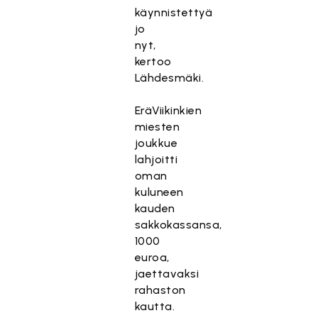
käynnistettyä
jo
nyt,
kertoo
Lähdesmäki.
EräViikinkien
miesten
joukkue
lahjoitti
oman
kuluneen
kauden
sakkokassansa,
1000
euroa,
jaettavaksi
rahaston
kautta.