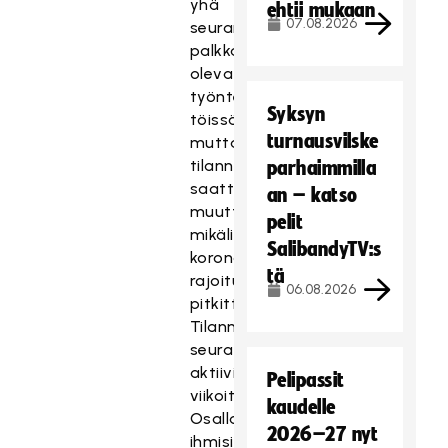
yhä
ehtii mukaan
07.08.2026
seuran
palkkalistoilla
olevat
työntekijät
Syksyn
töissä,
turnausvilske
mutta
tilanne
parhaimmilla
saattaa
an – katso
muuttua,
pelit
mikäli
SalibandyTV:s
koronaepidemian
tä
rajoitusvaikutukset
06.08.2026
pitkittyvät.
Tilannetta
seurataan
aktiivisesti
Pelipassit
viikoittain.
kaudelle
Osalla
2026–27 nyt
ihmisistä