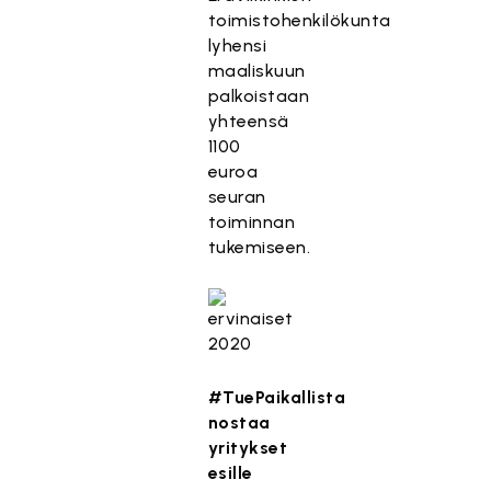
toimistohenkilökunta
lyhensi
maaliskuun
palkoistaan
yhteensä
1100
euroa
seuran
toiminnan
tukemiseen.
#TuePaikallista
nostaa
yritykset
esille