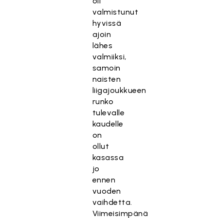
oli
valmistunut
hyvissä
ajoin
lähes
valmiiksi,
samoin
naisten
liigajoukkueen
runko
tulevalle
kaudelle
on
ollut
kasassa
jo
ennen
vuoden
vaihdetta.
Viimeisimpänä