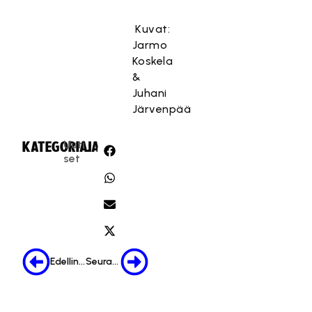
Kuvat:
Jarmo
Koskela
&
Juhani
Järvenpää
Uuti
KATEGORIA:
JAA:
set
Edellinen
Seuraava