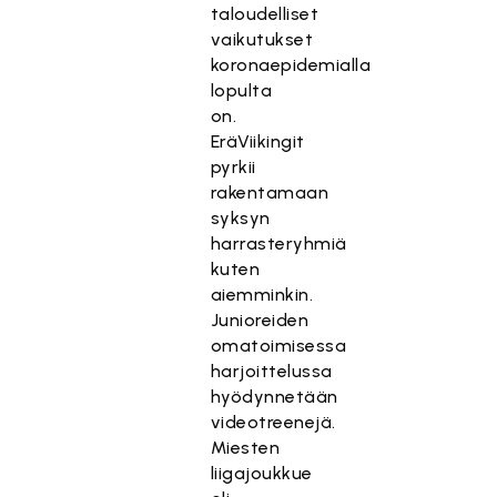
taloudelliset
vaikutukset
koronaepidemialla
lopulta
on.
EräViikingit
pyrkii
rakentamaan
syksyn
harrasteryhmiä
kuten
aiemminkin.
Junioreiden
omatoimisessa
harjoittelussa
hyödynnetään
videotreenejä.
Miesten
liigajoukkue