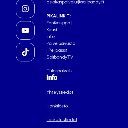
asiakaspalvelu@salibandy.fi
PIKALINKIT:
Fanikauppa
|
Kausi-
info
Palvelusivusto
|
Pelipassit
SalibandyTV
|
Tulospalvelu
Info
Yhteystiedot
Henkilöstö
Laskutustiedot