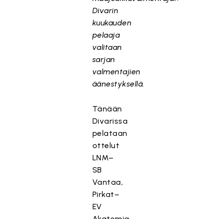
Divarin
kuukauden
pelaaja
valitaan
sarjan
valmentajien
äänestyksellä.
Tänään
Divarissa
pelataan
ottelut
LNM–
SB
Vantaa,
Pirkat–
EV
Akatemia,