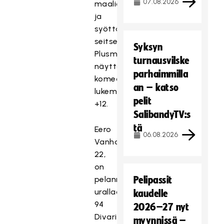
07.08.2026
maalia
ja
syöttänyt
seitsemän.
Syksyn
Plusmiinustilasto
turnausvilske
näyttää
parhaimmilla
komeasti
an – katso
lukemaa
pelit
+12.
SalibandyTV:s
tä
Eero
06.08.2026
Vanhatalo,
22,
on
pelannut
Pelipassit
urallaan
kaudelle
94
2026–27 nyt
Divarin
myynnissä –