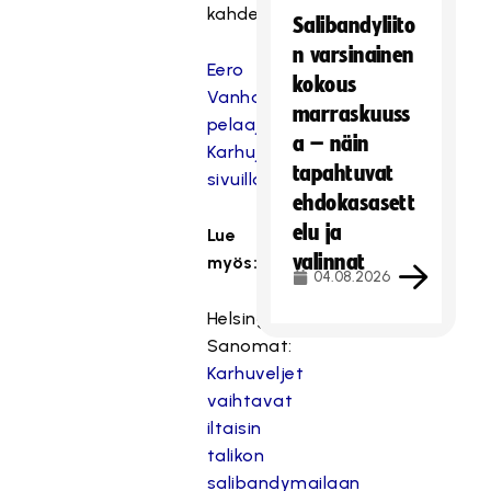
kahdeksan.
Salibandyliito
n varsinainen
Eero
kokous
Vanhatalon
marraskuuss
pelaajakortti
a – näin
Karhujen
tapahtuvat
sivuilla
ehdokasasett
elu ja
Lue
valinnat
myös:
04.08.2026
Helsingin
Sanomat:
Karhuveljet
vaihtavat
iltaisin
talikon
salibandymailaan