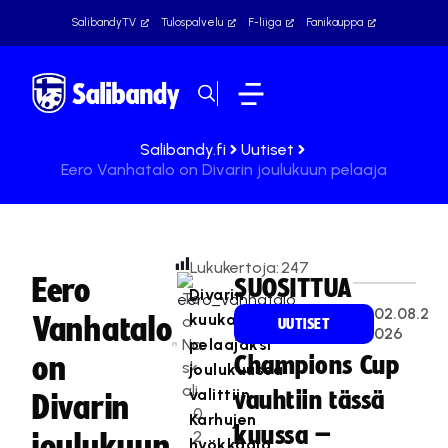
SalibandyTV
Tulospalvelu
F-liiga
Fanikauppa
Salibandy.fi
Uutiset
Eero Vanhatalo on Divarin joulukuun pelaaja
Lukukertoja:
247
Eero
SUOSITTUA
Divarin
Te
02.08.2
kuukauden
Vanhatalo
a
UUTISET
026
Na
pelaajaksi
on
Champions Cup
sk
joulukuussa
ali
valittiin
vauhtiin tässä
Divarin
0
Karhujen
kuussa –
2
joulukuun
hyökkääjä