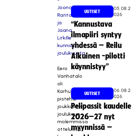
Joona
05.08.2
UUTISET
026
Rantalalle
ja
“Kannustava
Jaana
ilmapiiri syntyy
Lirkille
yhdessä – Reilu
kunniaa
joulukuusta
Aikuinen -pilotti
käynnistyy”
Eero
Vanhatalo
oli
06.08.2
Karhujen
UUTISET
026
pistehai
Pelipassit kaudelle
joukkueen
joulukuun
2026–27 nyt
molemmissa
myynnissä –
otteluissa,