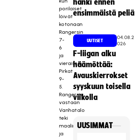
kun
hanki ennen
porilaiset
ensimmäistä peliä
löivät
kotonaan
Rangersin
04.08.2
7-
UUTISET
026
6
F-liigan alku
ja
vieraissa
häämöttää:
Pirkat
Avauskierrokset
9-
syyskuun toisella
5.
Rangersia
viikolla
vastaan
Vanhatalo
teki
UUSIMMAT
maalin
ja