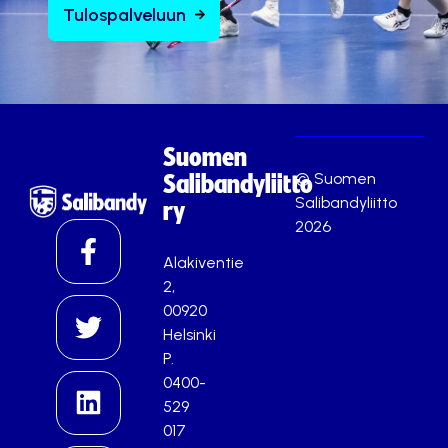
Tulospalveluun
Suomen
© Suomen
Salibandyliitto
Salibandyliitto
ry
2026
Alakiventie
2,
00920
Helsinki
P.
0400-
529
017