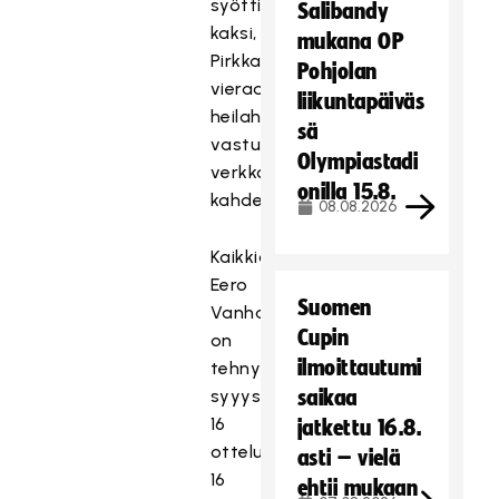
syötti
Salibandy
kaksi,
mukana OP
Pirkkain
Pohjolan
vieraana
liikuntapäiväs
heilahti
sä
vastustajan
Olympiastadi
verkko
onilla 15.8.
kahdesti.
08.08.2026
Kaikkiaan
Eero
Suomen
Vanhatalo
Cupin
on
ilmoittautumi
tehnyt
syyyskauden
saikaa
16
jatkettu 16.8.
ottelussaan
asti – vielä
16
ehtii mukaan