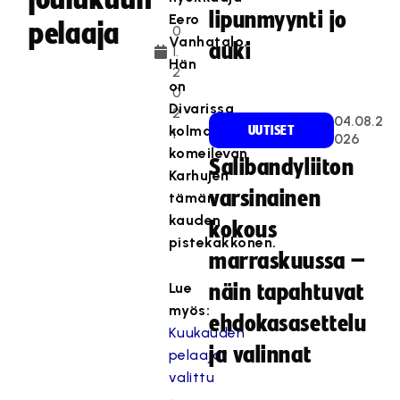
.
lipunmyynti jo
Eero
pelaaja
0
Vanhatalo.
auki
1.
Hän
2
on
0
Divarissa
2
04.08.2
kolmantena
UUTISET
1
026
komeilevan
Salibandyliiton
Karhujen
varsinainen
tämän
kauden
kokous
pistekakkonen.
marraskuussa –
Lue
näin tapahtuvat
myös:
ehdokasasettelu
Kuukauden
ja valinnat
pelaajat
valittu
-