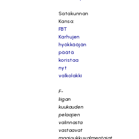
Satakunnan
Kansa:
FBT
Karhujen
hyökkääjän
päätä
koristaa
nyt
valkolakki
F-
liigan
kuukauden
pelaajien
valinnasta
vastaavat
maajoukkuvalmentajat.