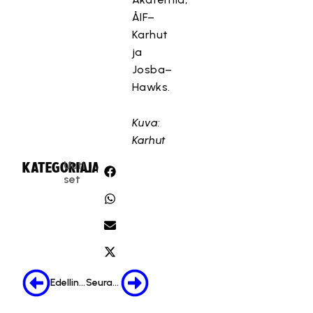
ÅIF–
Karhut
ja
Josba–
Hawks.
Kuva:
Karhut
Uuti
KATEGORIA:
JAA:
set
Edellinen
Seuraava