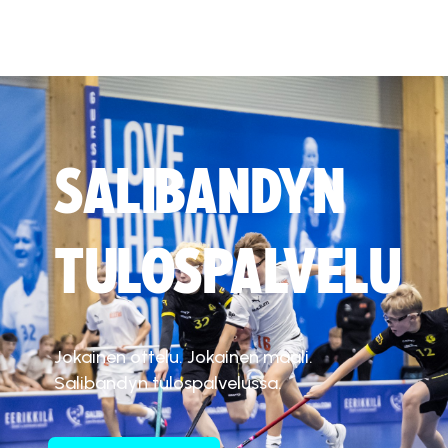
SALIBANDYN
TULOSPALVELU
Jokainen ottelu. Jokainen maali.
Salibandyn tulospalvelussa.