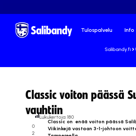
Tulospalvelu
Info
Salibandy.fi
Classic voiton päässä Su
vauhtiin
Lukukertoja:
180
Classic on enää voiton päässä Salib
0
Viikinkejä vastaan 3-1-johtoon voitt
2
Tampereella.