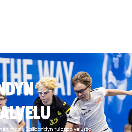
NDYN
ALVELU
inen maali. Salibandyn tulospalvelussa.