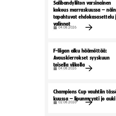
Salibandyliiton varsinainen
kokous marraskuussa – näin
tapahtuvat ehdokasasettelu 
valinnat
04.08.2026
F-liigan alku häämöttää:
Avauskierrokset syyskuun
toisella viikolla
04.08.2026
Champions Cup vauhtiin täss
kuussa – lipunmyynti jo auki
02.08.2026