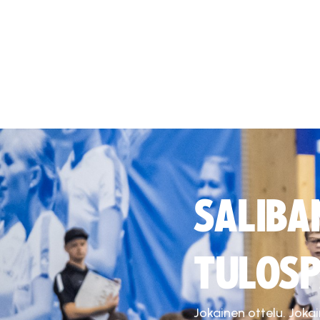
SALIBA
TULOSP
Jokainen ottelu. Joka