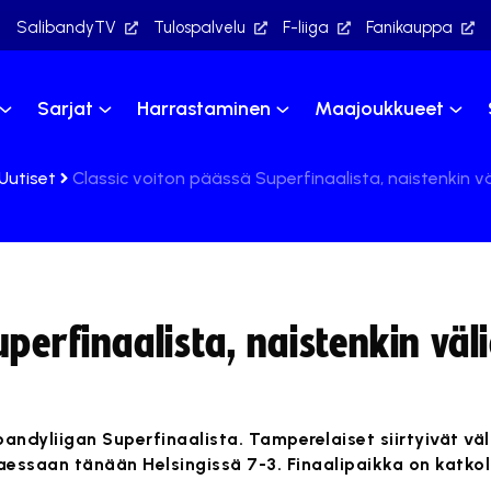
SalibandyTV
Tulospalvelu
F-liiga
Fanikauppa
Sarjat
Harrastaminen
Maajoukkueet
Uutiset
Classic voiton päässä Superfinaalista, naistenkin vä
perfinaalista, naistenkin väl
andyliigan Superfinaalista. Tamperelaiset siirtyivät väl
aessaan tänään Helsingissä 7-3. Finaalipaikka on katkoll