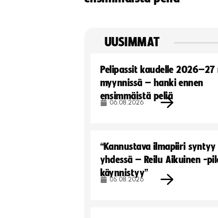
UUSIMMAT
Pelipassit kaudelle 2026–27
myynnissä – hanki ennen
ensimmäistä peliä
06.08.2026
“Kannustava ilmapiiri syntyy
yhdessä – Reilu Aikuinen -pil
käynnistyy”
05.08.2026