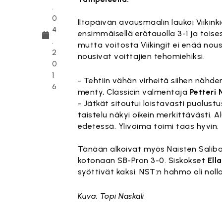
.
0
Iltapäivän avausmaalin laukoi Viikink
4
ensimmäisellä erätauolla 3-1 ja toise
.
mutta voitosta Viikingit ei enää no
2
nousivat voittajien tehomiehiksi.
0
1
- Tehtiin vähän virheitä siihen nähden
6
menty, Classicin valmentaja
Petteri
- Jätkät sitoutui loistavasti puolust
taistelu näkyi oikein merkittävästi. 
edetessä. Ylivoima toimi taas hyvin.
Tänään alkoivat myös Naisten Saliban
kotonaan SB-Pron 3-0. Siskokset
Ell
syöttivät kaksi. NST:n hahmo oli noll
Kuva: Topi Naskali