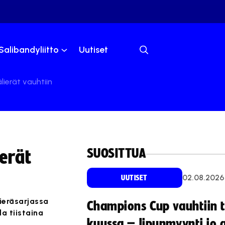
Salibandyliitto
Uutiset
lierät vauhtiin
SUOSITTUA
ierät
02.08.2026
UUTISET
ieräsarjassa
Champions Cup vauhtiin 
a tiistaina
kuussa – lipunmyynti jo 