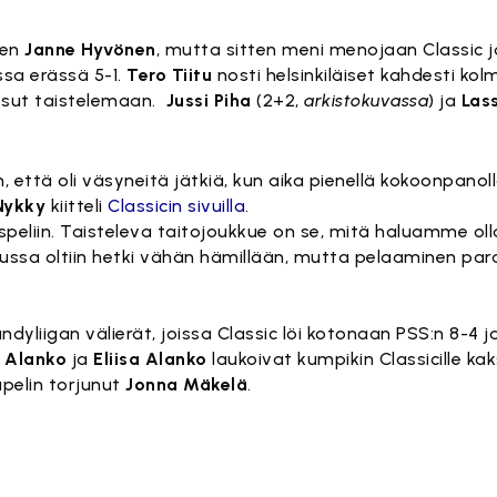
ien
Janne Hyvönen
, mutta sitten meni menojaan Classic 
ssa erässä 5-1.
Tero Tiitu
nosti helsinkiläiset kahdesti ko
ussut taistelemaan.
Jussi Piha
(2+2,
arkistokuvassa
) ja
Las
, että oli väsyneitä jätkiä, kun aika pienellä kokoonpanoll
 Nykky
kiitteli
Classicin sivuilla
.
uspeliin. Taisteleva taitojoukkue on se, mitä haluamme ol
Alussa oltiin hetki vähän hämillään, mutta pelaaminen para
dyliigan välierät, joissa Classic löi kotonaan PSS:n 8-4 
a Alanko
ja
Eliisa Alanko
laukoivat kumpikin Classicille kak
apelin torjunut
Jonna Mäkelä
.