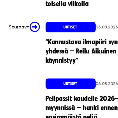
toisella viikolla
Seuraava
05.08.2026
UUTISET
“Kannustava ilmapiiri sy
yhdessä – Reilu Aikuinen 
käynnistyy”
06.08.2026
UUTISET
Pelipassit kaudelle 2026
myynnissä – hanki ennen
ensimmäistä peliä