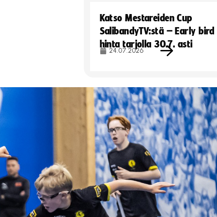
Katso Mestareiden Cup
SalibandyTV:stä – Early bird
hinta tarjolla 30.7. asti
24.07.2026