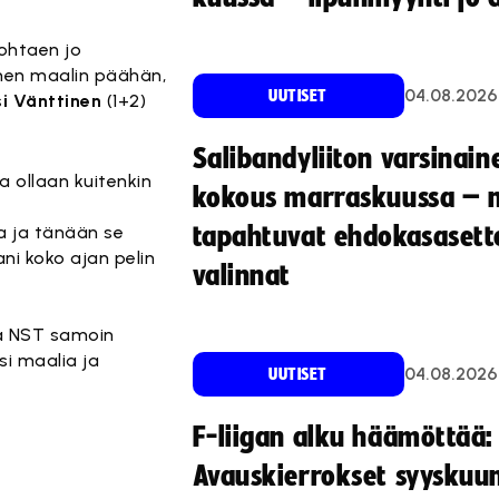
johtaen jo
lmen maalin päähän,
04.08.2026
UUTISET
si Vänttinen
(1+2)
Salibandyliiton varsinain
a ollaan kuitenkin
kokous marraskuussa – 
la ja tänään se
tapahtuvat ehdokasasette
ni koko ajan pelin
valinnat
ja NST samoin
si maalia ja
04.08.2026
UUTISET
F-liigan alku häämöttää:
Avauskierrokset syyskuu