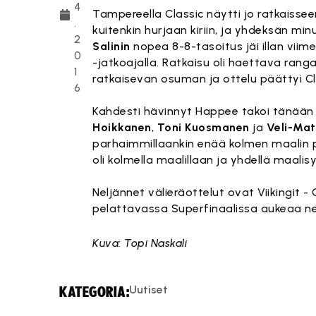
4
Tampereella Classic näytti jo ratkaissee
.
kuitenkin hurjaan kiriin, ja yhdeksän mi
2
Salinin
nopea 8-8-tasoitus jäi illan viim
0
-jatkoajalla. Ratkaisu oli haettava ran
1
ratkaisevan osuman ja ottelu päättyi C
6
Kahdesti hävinnyt Happee takoi tänään 
Hoikkanen
,
Toni Kuosmanen
ja
Veli-Mat
parhaimmillaankin enää kolmen maalin pä
oli kolmella maalillaan ja yhdellä maalis
Neljännet välieräottelut ovat Viikingit -
pelattavassa Superfinaalissa aukeaa nelj
Kuva: Topi Naskali
Uutiset
KATEGORIA: