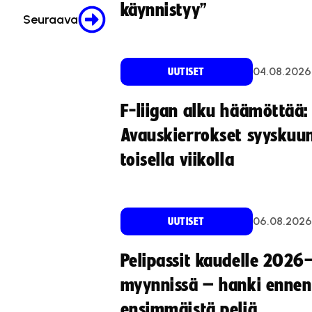
käynnistyy”
Seuraava
04.08.2026
UUTISET
F-liigan alku häämöttää:
Avauskierrokset syyskuu
toisella viikolla
06.08.2026
UUTISET
Pelipassit kaudelle 2026
myynnissä – hanki ennen
ensimmäistä peliä