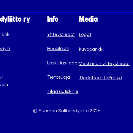
yliitto ry
Info
Media
lsinki
Yhteystiedot
Logot
dy.fi
Henkilöstö
Kuvapankki
Laskutustiedot
Viestinnän yhteystiedot
Tietosuoja
it
Tiedotteet (ePressi)
velu
Tilaa uutiskirje
© Suomen Salibandyliitto 2026