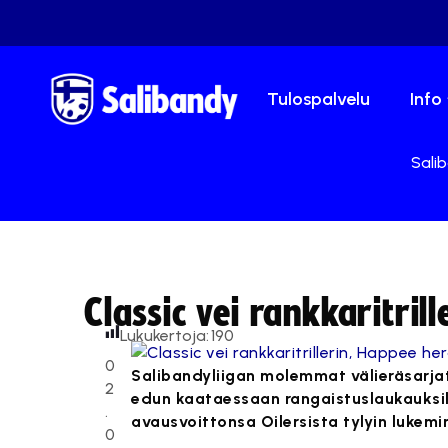
Tulospalvelu
Info
Salib
Classic vei rankkaritril
Lukukertoja:
190
0
Salibandyliigan molemmat välieräsarjat 
2
edun kaataessaan rangaistuslaukauksill
.
avausvoittonsa Oilersista tylyin lukemi
0