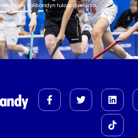
inen maali. Salibandyn tulospalvelussa.