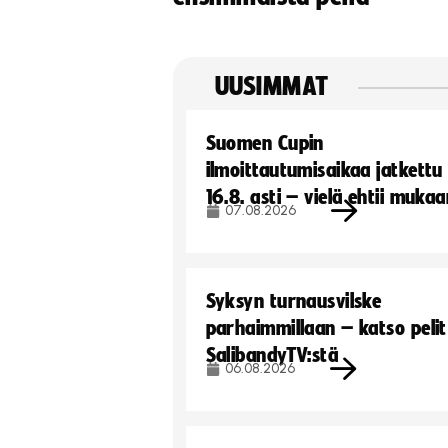
UUSIMMAT
Suomen Cupin
ilmoittautumisaikaa jatkettu
16.8. asti – vielä ehtii muka
07.08.2026
Syksyn turnausvilske
parhaimmillaan – katso pelit
SalibandyTV:stä
06.08.2026