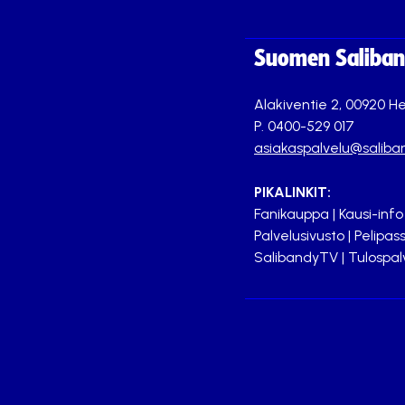
Suomen Saliband
Alakiventie 2, 00920 He
P. 0400-529 017
asiakaspalvelu@saliban
PIKALINKIT:
Fanikauppa
|
Kausi-info
Palvelusivusto
|
Pelipass
SalibandyTV
|
Tulospal