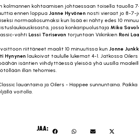
n kolmannen kohtaamisen johtaessaan toisella tauolla 7-3.
nuuttia ennen loppua
Janne Hyvönen
nosti vieraat jo 8-7-
eiseksi normaaliosumaksi kun lisää ei nähty edes 10 minuu
gaistuslaukauskisasta, jossa konkaripuolustaja
Mika Savol
lassic-vahti
Lassi Torisevan
torjuntaan Viikinkien
Roni La
voittoon riittäneet maalit 10 minuutissa kun
Jonne Junkk
ti Hynynen
laukoivat taululle lukemat 4-1. Jatkossa Oilers
ähän isäntien viihdyttäessä yleisöä yhä uusilla maaleil
yötöllään illan tehomies.
 Classic lauantaina ja Oilers - Happee sunnuntaina. Paikka 
ällä voitolla.
JAA: