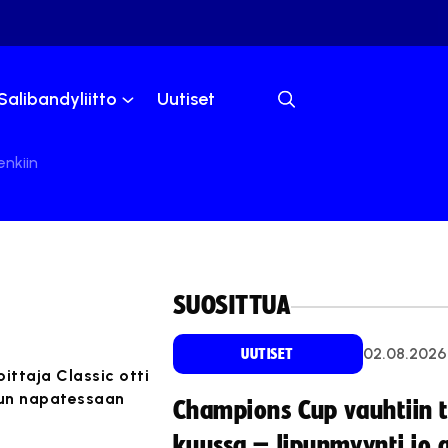
Salibandyliitto
Uutiset
enkiin
SUOSITTUA
02.08.2026
UUTISET
ittaja Classic otti
luun napatessaan
Champions Cup vauhtiin 
kuussa – lipunmyynti jo 