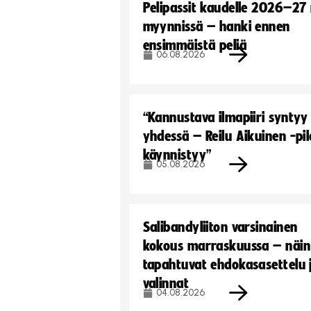
Pelipassit kaudelle 2026–27
myynnissä – hanki ennen
ensimmäistä peliä
06.08.2026
“Kannustava ilmapiiri syntyy
yhdessä – Reilu Aikuinen -pil
käynnistyy”
05.08.2026
Salibandyliiton varsinainen
kokous marraskuussa – näin
tapahtuvat ehdokasasettelu 
valinnat
04.08.2026