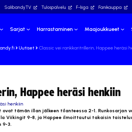
SalibandyTV
Tulospalvelu
F-liiga
Fanikauppa
Sarjat
Harrastaminen
Maajoukkueet
andy.fi
Uutiset
Classic vei rankkaritrillerin, Happee heräsi h
lerin, Happee heräsi henkiin
ovat tämän illan jälkeen tilanteessa 2-1. Runkosarjan vo
a Viikingit 9-8, ja Happee ilmoittautui takaisin taiste
n 9-3.