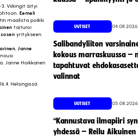
 Viikingit äityi
johtoon.
Eemeli
tin maalista poikki
04.08.2026
UUTISET
ainen
taituroi
asosen
yritykseen.
Salibandyliiton varsinain
arinen
,
Janne
kokous marraskuussa – 
 nousi
la. Janne Hoikkanen
tapahtuvat ehdokasasette
valinnat
16.4. Helsingissä
05.08.2026
UUTISET
“Kannustava ilmapiiri sy
yhdessä – Reilu Aikuinen 