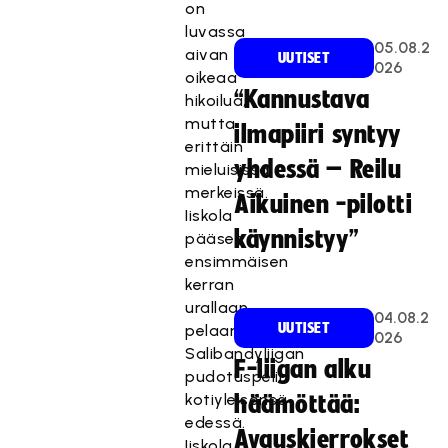
on
luvassa
05.08.2
aivan
UUTISET
026
oikeaa
“Kannustava
hikoilua,
mutta
ilmapiiri syntyy
erittäin
yhdessä – Reilu
mieluisissa
merkeissä.
Aikuinen -pilotti
Iiskola
käynnistyy”
pääsee
ensimmäisen
kerran
urallaan
04.08.2
UUTISET
pelaamaan
026
Salibandyliigan
F-liigan alku
pudotuspelin
kotiyleisönsä
häämöttää:
edessä.
Avauskierrokset
Iiskola