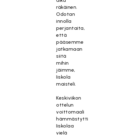
aika
räkäinen.
Odotan
innolla
perjantaita,
että
pääsemme
jatkamaan
siitä
mihin
jäimme,
Iiskola
maisteli.
Keskiviikon
ottelun
voittomaali
hämmästytti
Iiskolaa
vielä