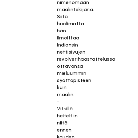
nimenomaan
maalintekijänä.
Siitä
huolimatta
hän
ilmoittaa
Indiansin
nettisivujen
revolverihaastattelussa
ottavansa
mieluummin
syöttöpisteen
kuin
maalin.
-
Vitsillä
heiteltiin
niitä
ennen
kauden