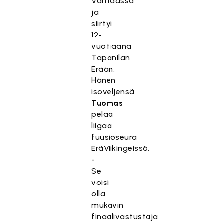
Vantaassa
ja
siirtyi
12-
vuotiaana
Tapanilan
Erään.
Hänen
isoveljensä
Tuomas
pelaa
liigaa
fuusioseura
EräViikingeissä.
-
Se
voisi
olla
mukavin
finaalivastustaja.