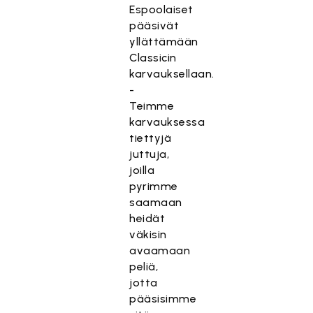
Espoolaiset
pääsivät
yllättämään
Classicin
karvauksellaan.
-
Teimme
karvauksessa
tiettyjä
juttuja,
joilla
pyrimme
saamaan
heidät
väkisin
avaamaan
peliä,
jotta
pääsisimme