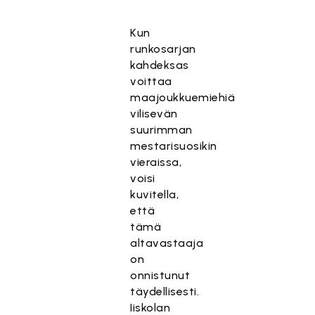
Kun
runkosarjan
kahdeksas
voittaa
maajoukkuemiehiä
vilisevän
suurimman
mestarisuosikin
vieraissa,
voisi
kuvitella,
että
tämä
altavastaaja
on
onnistunut
täydellisesti.
Iiskolan