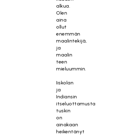
alkua.
Olen
aina
ollut
enemmän
maalintekijä,
ja
maalin
teen
mieluummin.
Iiskolan
ja
Indiansin
itseluottamusta
tuskin
on
ainakaan
heikentänyt