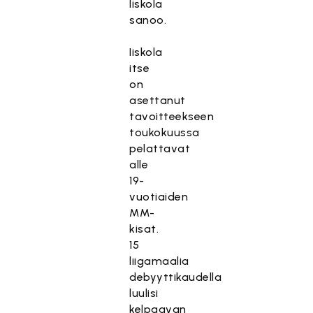
Iiskola
sanoo.
Iiskola
itse
on
asettanut
tavoitteekseen
toukokuussa
pelattavat
alle
19-
vuotiaiden
MM-
kisat.
15
liigamaalia
debyyttikaudella
luulisi
kelpaavan