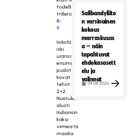
todellisessa
Salibandyliito
trillerissä
8-
n varsinainen
9
.
kokous
marraskuuss
Iiskola
a – näin
iski
tapahtuvat
uransa
ehdokasasett
ensimmäisessä
pudotuspelissä
elu ja
kovat
valinnat
04.08.2026
tehot
2+2.
Nuorukainen
alusti
Indiansin
kaksi
viimeistä
maalia.