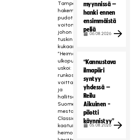
Tampereella
myynnissä –
hakemassa
hanki ennen
pudotuspeliavauksesta
ensimmäistä
voiton,
peliä
johon
06.08.2026
tuskin
kukaan
”Heimon”
ulkopuolella
“Kannustava
uskoi:
ilmapiiri
runkosarjan
syntyy
voittaja
yhdessä –
ja
Reilu
hallitseva
Aikuinen -
Suomen
mestari
pilotti
Classic
käynnistyy”
kaatui
05.08.2026
heimoveljien
käsittelyssä