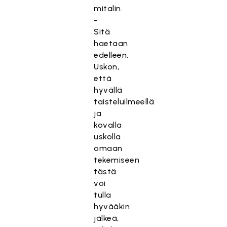
mitalin.
-
Sitä
haetaan
edelleen.
Uskon,
että
hyvällä
taisteluilmeellä
ja
kovalla
uskolla
omaan
tekemiseen
tästä
voi
tulla
hyvääkin
jälkeä,