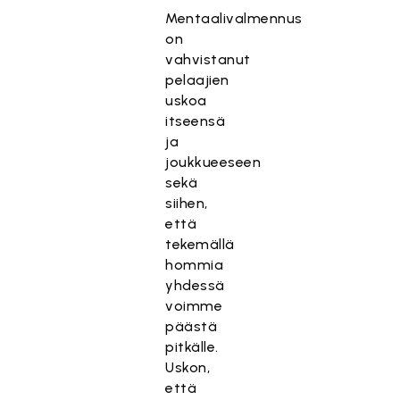
Mentaalivalmennus
on
vahvistanut
pelaajien
uskoa
itseensä
ja
joukkueeseen
sekä
siihen,
että
tekemällä
hommia
yhdessä
voimme
päästä
pitkälle.
Uskon,
että