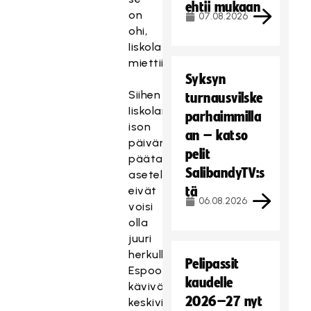
ehtii mukaan
on
07.08.2026
ohi,
Iiskola
miettii.
Syksyn
Siihen
turnausvilske
Iiskolan
parhaimmilla
ison
an – katso
päivän
pelit
päätapahtumaan
SalibandyTV:s
asetelmat
eivät
tä
06.08.2026
voisi
olla
juuri
herkullisemmat.
Pelipassit
Espoolaiset
kaudelle
kävivät
2026–27 nyt
keskiviikkona