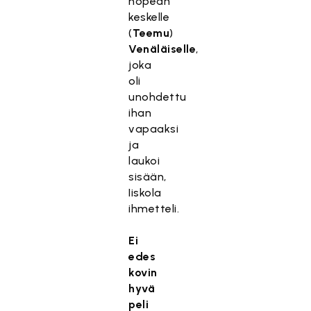
nopean
keskelle
(
Teemu
)
Venäläiselle
,
joka
oli
unohdettu
ihan
vapaaksi
ja
laukoi
sisään,
Iiskola
ihmetteli.
Ei
edes
kovin
hyvä
peli