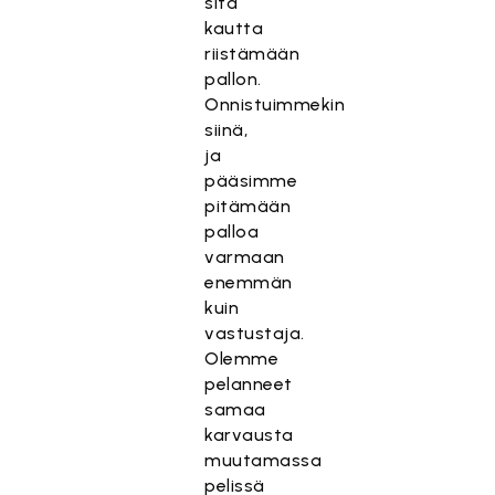
sitä
kautta
riistämään
pallon.
Onnistuimmekin
siinä,
ja
pääsimme
pitämään
palloa
varmaan
enemmän
kuin
vastustaja.
Olemme
pelanneet
samaa
karvausta
muutamassa
pelissä