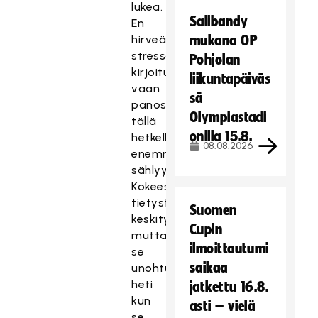
lukea.
Salibandy
En
hirveästi
mukana OP
stressaa
Pohjolan
kirjoituksista,
liikuntapäiväs
vaan
sä
panostan
Olympiastadi
tällä
onilla 15.8.
hetkellä
08.08.2026
enemmän
sählyyn.
Kokeeseen
tietysti
Suomen
keskityn,
Cupin
mutta
ilmoittautumi
se
saikaa
unohtuu
heti
jatkettu 16.8.
kun
asti – vielä
se