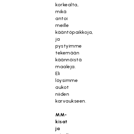
korkealta,
mikä
antoi
meille
kääntöpaikkoja,
ja
pystyimme
tekemään
käännöistä
maaleja.
Eli
löysimme
aukot
niiden
karvaukseen.
MM-
kisat
ja