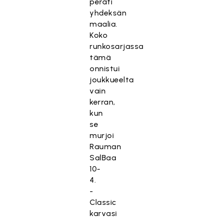
peräti
yhdeksän
maalia.
Koko
runkosarjassa
tämä
onnistui
joukkueelta
vain
kerran,
kun
se
murjoi
Rauman
SalBaa
10-
4.
-
Classic
karvasi