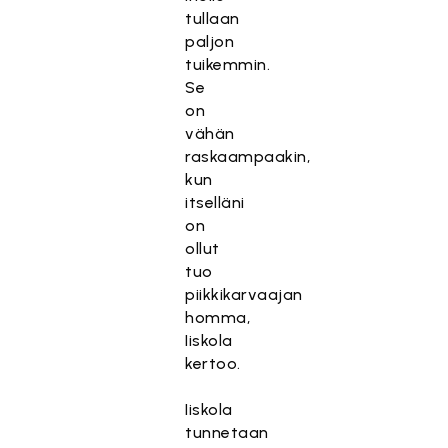
tullaan
paljon
tuikemmin.
Se
on
vähän
raskaampaakin,
kun
itselläni
on
ollut
tuo
piikkikarvaajan
homma,
Iiskola
kertoo.
Iiskola
tunnetaan