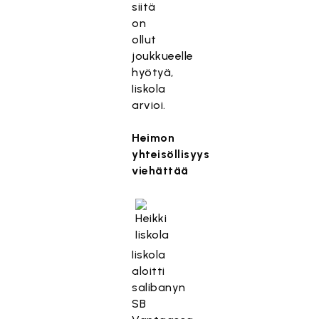
siitä
on
ollut
joukkueelle
hyötyä,
Iiskola
arvioi.
Heimon
yhteisöllisyys
viehättää
Iiskola
aloitti
salibanyn
SB