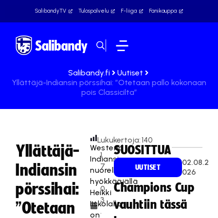
SalibandyTV
Tulospalvelu
F-liiga
Fanikauppa
Salibandy.fi
Uutiset
Yllättäjä-Indiansin pörssihai: ”Otetaan pallo kokonaan
pois Classicilta”
Lukukertoja:
140
Yllättäjä-
Westend
SUOSITTUA
1
Indiansin
02.08.2
Indiansin
7
UUTISET
nuorella
026
.
hyökkääjällä
pörssihai:
Champions Cup
0
Heikki
3
vauhtiin tässä
Iiskolalla
”Otetaan
.
on