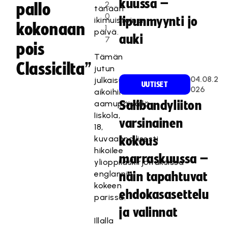
kuussa –
2
pallo
tänään
0
lipunmyynti jo
ikimuistoinen
kokonaan
1
päivä.
auki
7
pois
Tämän
Classicilta”
jutun
04.08.2
julkaisun
UUTISET
026
aikoihin
aamupäivällä
Salibandyliiton
Iiskola,
varsinainen
18,
kuvaannollisesti
kokous
hikoilee
marraskuussa –
ylioppilaskirjoituksissa
englannin
näin tapahtuvat
kokeen
ehdokasasettelu
parissa.
ja valinnat
Illalla