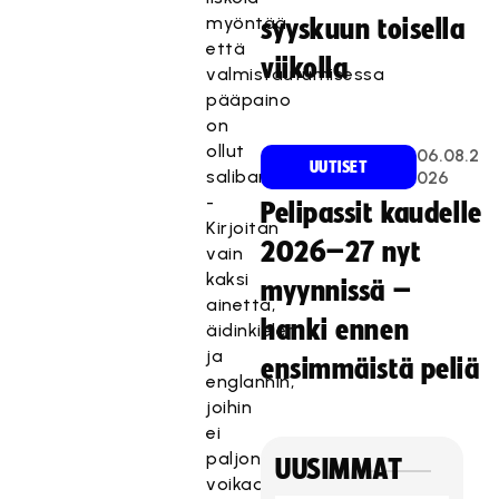
myöntää,
syyskuun toisella
että
viikolla
valmistautumisessa
pääpaino
on
ollut
06.08.2
UUTISET
salibandyssä.
026
-
Pelipassit kaudelle
Kirjoitan
2026–27 nyt
vain
kaksi
myynnissä –
ainetta,
hanki ennen
äidinkielen
ja
ensimmäistä peliä
englannin,
joihin
ei
paljon
UUSIMMAT
voikaan