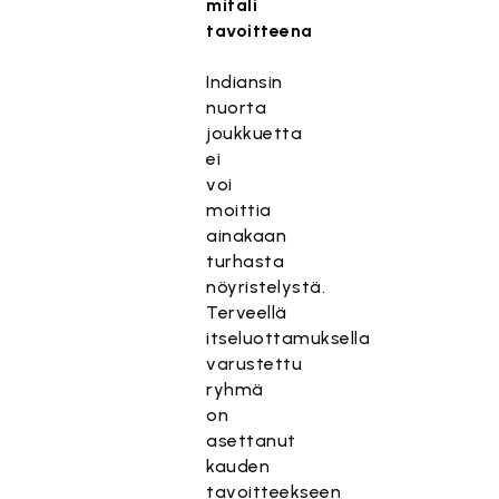
mitali
tavoitteena
Indiansin
nuorta
joukkuetta
ei
voi
moittia
ainakaan
turhasta
nöyristelystä.
Terveellä
itseluottamuksella
varustettu
ryhmä
on
asettanut
kauden
tavoitteekseen