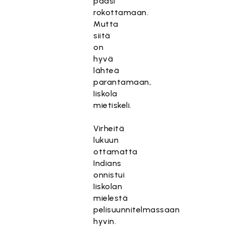
pääsi
rokottamaan.
Mutta
siitä
on
hyvä
lähteä
parantamaan,
Iiskola
mietiskeli.
Virheitä
lukuun
ottamatta
Indians
onnistui
Iiskolan
mielestä
pelisuunnitelmassaan
hyvin.