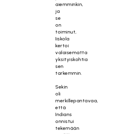
aiemminkin,
ja
se
on
toiminut,
Iiskola
kertoi
valaisematta
yksityiskohtia
sen
tarkemmin.
Sekin
oli
merkillepantavaa,
että
Indians
onnistui
tekemään