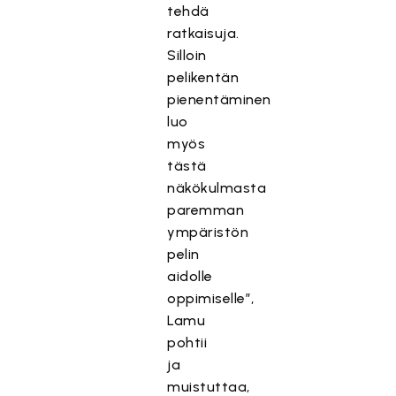
tehdä
ratkaisuja.
Silloin
pelikentän
pienentäminen
luo
myös
tästä
näkökulmasta
paremman
ympäristön
pelin
aidolle
oppimiselle”,
Lamu
pohtii
ja
muistuttaa,