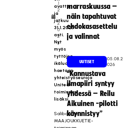
.1
marraskuussa –
avattu
2
ja
näin tapahtuvat
.
jatkuu
2
ehdokasasettelu
31.1.2025
0
asti.
ja valinnat
2
Nyt
4
myös
tyttöjen
05.08.2
UUTISET
ikäluokkiin
026
haetaan
“Kannustava
yhteistyöseuroja
ilmapiiri syntyy
United-
toiminnan
yhdessä – Reilu
lisäksi.
Aikuinen -pilotti
käynnistyy”
Salibandyn
MAAJOUKKUETIE-
toiminnan