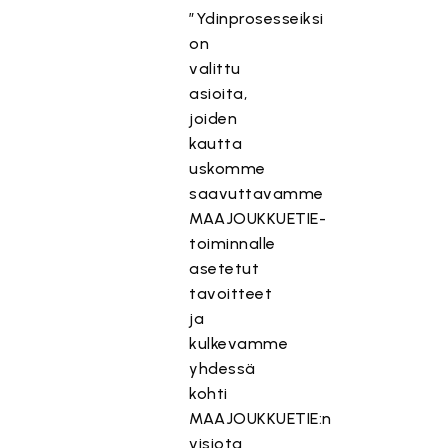
”Ydinprosesseiksi
on
valittu
asioita,
joiden
kautta
uskomme
saavuttavamme
MAAJOUKKUETIE-
toiminnalle
asetetut
tavoitteet
ja
kulkevamme
yhdessä
kohti
MAAJOUKKUETIE:n
visiota