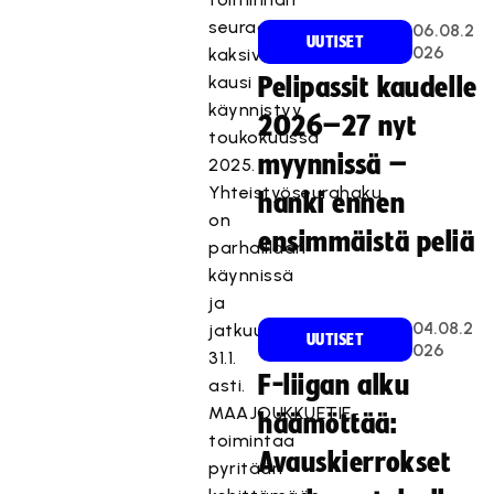
seuraava
06.08.2
UUTISET
026
kaksivuotinen
kausi
Pelipassit kaudelle
käynnistyy
2026–27 nyt
toukokuussa
myynnissä –
2025.
Yhteistyöseurahaku
hanki ennen
on
ensimmäistä peliä
parhaillaan
käynnissä
ja
04.08.2
jatkuu
UUTISET
026
31.1.
F-liigan alku
asti.
MAAJOUKKUETIE-
häämöttää:
toimintaa
Avauskierrokset
pyritään