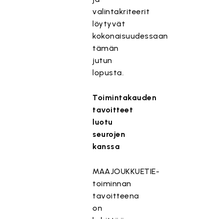
valintakriteerit
löytyvät
kokonaisuudessaan
tämän
jutun
lopusta.
Toimintakauden
tavoitteet
luotu
seurojen
kanssa
MAAJOUKKUETIE-
toiminnan
tavoitteena
on