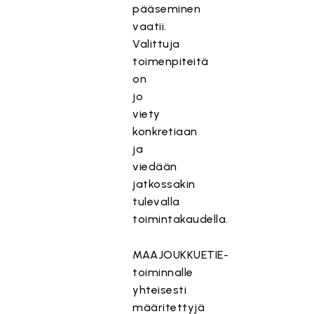
pääseminen
vaatii.
Valittuja
toimenpiteitä
on
jo
viety
konkretiaan
ja
viedään
jatkossakin
tulevalla
toimintakaudella.
MAAJOUKKUETIE-
toiminnalle
yhteisesti
määritettyjä