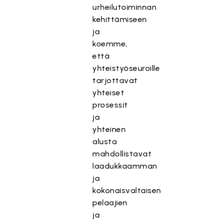
urheilutoiminnan
kehittämiseen
ja
koemme,
että
yhteistyöseuroille
tarjottavat
yhteiset
prosessit
ja
yhteinen
alusta
mahdollistavat
laadukkaamman
ja
kokonaisvaltaisen
pelaajien
ja