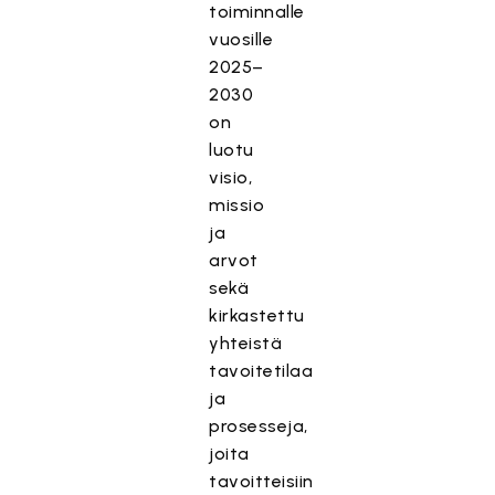
toiminnalle
vuosille
2025–
2030
on
luotu
visio,
missio
ja
arvot
sekä
kirkastettu
yhteistä
tavoitetilaa
ja
prosesseja,
joita
tavoitteisiin