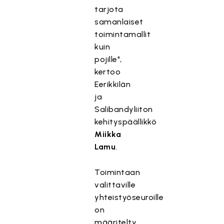
tarjota
samanlaiset
toimintamallit
kuin
pojille",
kertoo
Eerikkilän
ja
Salibandyliiton
kehityspäällikkö
Miikka
Lamu
.
Toimintaan
valittaville
yhteistyöseuroille
on
määritelty