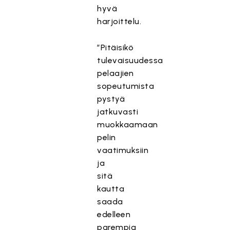
hyvä
harjoittelu.
”Pitäisikö
tulevaisuudessa
pelaajien
sopeutumista
pystyä
jatkuvasti
muokkaamaan
pelin
vaatimuksiin
ja
sitä
kautta
saada
edelleen
parempia