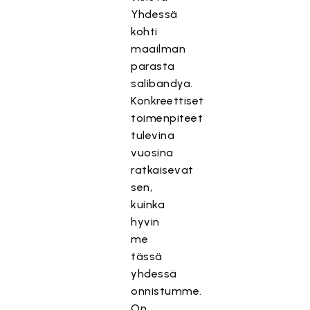
Yhdessä
kohti
maailman
parasta
salibandya.
Konkreettiset
toimenpiteet
tulevina
vuosina
ratkaisevat
sen,
kuinka
hyvin
me
tässä
yhdessä
onnistumme.
On