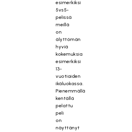
esimerkiksi
5vs5-
pelissä
meillä
on
älyttömän
hyviä
kokemuksia
esimerkiksi
13-
vuotiaiden
ikäluokassa.
Pienemmällä
kentällä
pelattu
peli
on
näyttänyt