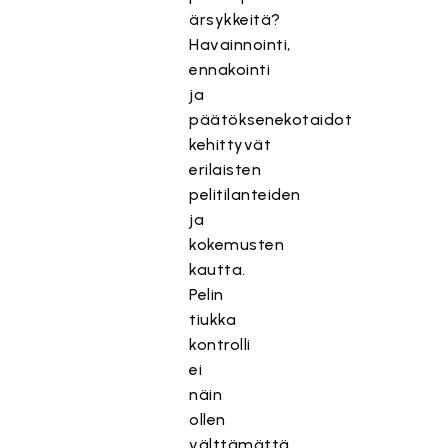
ärsykkeitä?
Havainnointi,
ennakointi
ja
päätöksenekotaidot
kehittyvät
erilaisten
pelitilanteiden
ja
kokemusten
kautta.
Pelin
tiukka
kontrolli
ei
näin
ollen
välttämättä