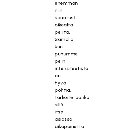
enemmän
niin
sanotusti
oikealta
peliltä.
Samalla
kun
puhumme
pelin
intensiteetistä,
on
hyvä
pohtia,
tarkoitetaanko
sillä
itse
asiassa
aikapainetta