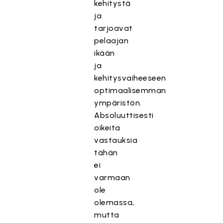
kehitystä
ja
tarjoavat
pelaajan
ikään
ja
kehitysvaiheeseen
optimaalisemman
ympäristön.
Absoluuttisesti
oikeita
vastauksia
tähän
ei
varmaan
ole
olemassa,
mutta