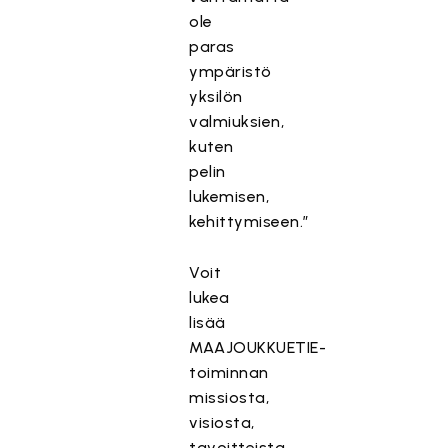
ole
paras
ympäristö
yksilön
valmiuksien,
kuten
pelin
lukemisen,
kehittymiseen.”
Voit
lukea
lisää
MAAJOUKKUETIE-
toiminnan
missiosta,
visiosta,
tavoitteista