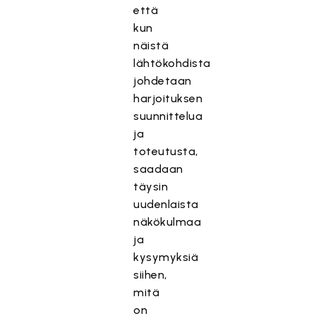
että
kun
näistä
lähtökohdista
johdetaan
harjoituksen
suunnittelua
ja
toteutusta,
saadaan
täysin
uudenlaista
näkökulmaa
ja
kysymyksiä
siihen,
mitä
on