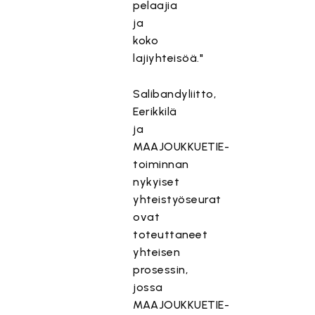
pelaajia
ja
koko
lajiyhteisöä."
Salibandyliitto,
Eerikkilä
ja
MAAJOUKKUETIE-
toiminnan
nykyiset
yhteistyöseurat
ovat
toteuttaneet
yhteisen
prosessin,
jossa
MAAJOUKKUETIE-