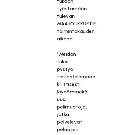
tullaan
työstämään
tulevan
MAAJOUKKUETIE-
toimintakauden
aikana.
”Meidän
tulee
pystyä
tarkastelemaan
kriittisesti,
löydämmekö
uusi
pelimuotoja,
jotka
palvelevat
pelaajien