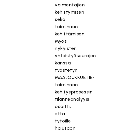
valmentajien
kehittymisen
sekä
toiminnan
kehittämisen.
Myös
nykyisten
yhteistyöseurojen
kanssa
työstetyn
MAAJOUKKUETIE-
toiminnan
kehitysprosessin
tilanneanalyysi
osoitti,
että
tytöille
halutaan