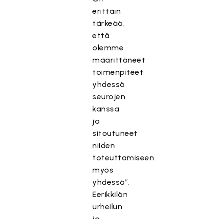
erittäin
tärkeää,
että
olemme
määrittäneet
toimenpiteet
yhdessä
seurojen
kanssa
ja
sitoutuneet
niiden
toteuttamiseen
myös
yhdessä”,
Eerikkilän
urheilun
ja