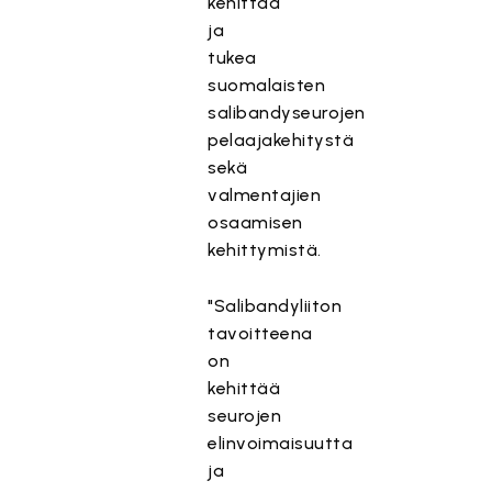
kehittää
ja
tukea
suomalaisten
salibandyseurojen
pelaajakehitystä
sekä
valmentajien
osaamisen
kehittymistä.
"Salibandyliiton
tavoitteena
on
kehittää
seurojen
elinvoimaisuutta
ja