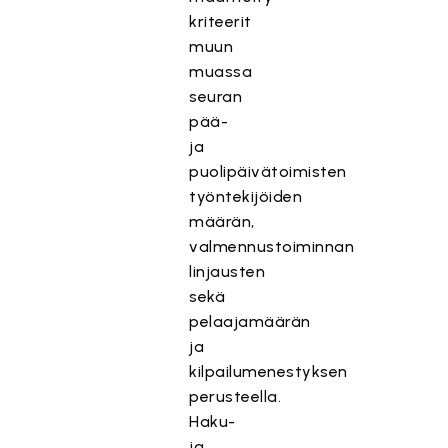
kriteerit
muun
muassa
seuran
pää-
ja
puolipäivätoimisten
työntekijöiden
määrän,
valmennustoiminnan
linjausten
sekä
pelaajamäärän
ja
kilpailumenestyksen
perusteella.
Haku-
ja