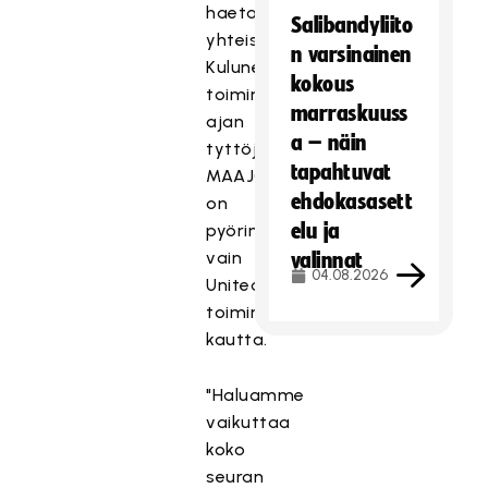
haetaan
Salibandyliito
yhteistyöseuroja.
n varsinainen
Kuluneen
kokous
toimintakauden
marraskuuss
ajan
a – näin
tyttöjen
tapahtuvat
MAAJOUKKUETIE
ehdokasasett
on
elu ja
pyörinyt
vain
valinnat
04.08.2026
United-
toiminnan
kautta.
"Haluamme
vaikuttaa
koko
seuran