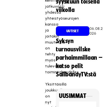
kehittämään
syyskuun toisella
jatkuvasti
viikolla
yhdessä
yhteistyöseurojen
kanssa
06.08.2
ja
UUTISET
026
joitakin
Syksyn
muutoksia
on
turnausvilske
tehty
parhaimmillaan –
myös
katso pelit
tulevalle
toimintakaudelle.
SalibandyTV:stä
Yksittäisillä
joukkueilla
UUSIMMAT
on
nyt