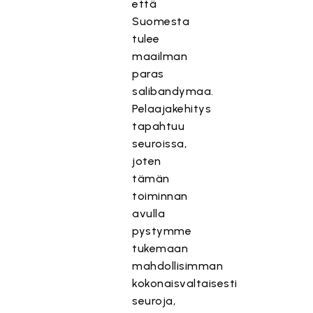
että
Suomesta
tulee
maailman
paras
salibandymaa.
Pelaajakehitys
tapahtuu
seuroissa,
joten
tämän
toiminnan
avulla
pystymme
tukemaan
mahdollisimman
kokonaisvaltaisesti
seuroja,