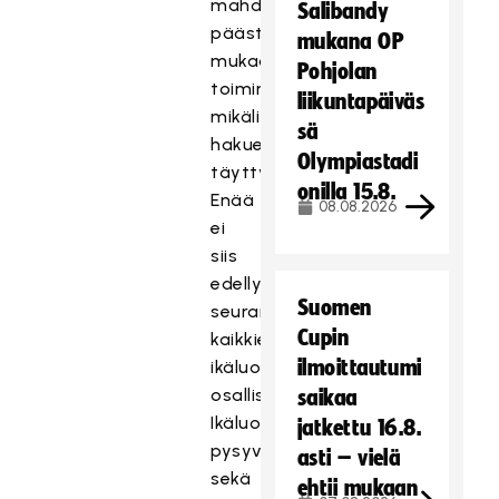
mahdollisuus
Salibandy
päästä
mukana OP
mukaan
Pohjolan
toimintaan,
liikuntapäiväs
mikäli
sä
hakuehdot
Olympiastadi
täyttyvät.
onilla 15.8.
Enää
08.08.2026
ei
siis
edellytetä
Suomen
seuran
Cupin
kaikkien
ilmoittautumi
ikäluokkien
osallistumista.
saikaa
Ikäluokat
jatkettu 16.8.
pysyvät
asti – vielä
sekä
ehtii mukaan